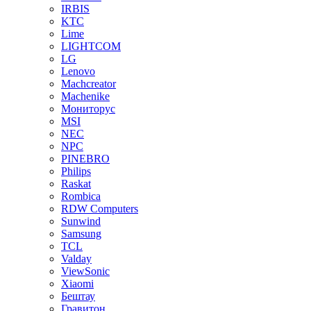
IRBIS
KTC
Lime
LIGHTCOM
LG
Lenovo
Machcreator
Machenike
Мониторус
MSI
NEC
NPC
PINEBRO
Philips
Raskat
Rombica
RDW Computers
Sunwind
Samsung
TCL
Valday
ViewSonic
Xiaomi
Бештау
Гравитон