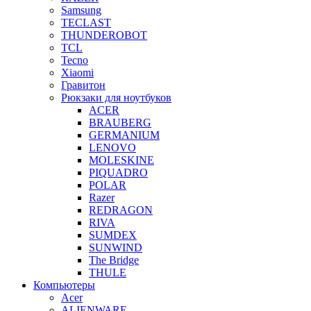
Samsung
TECLAST
THUNDEROBOT
TCL
Tecno
Xiaomi
Гравитон
Рюкзаки для ноутбуков
ACER
BRAUBERG
GERMANIUM
LENOVO
MOLESKINE
PIQUADRO
POLAR
Razer
REDRAGON
RIVA
SUMDEX
SUNWIND
The Bridge
THULE
Компьютеры
Acer
ALIENWARE