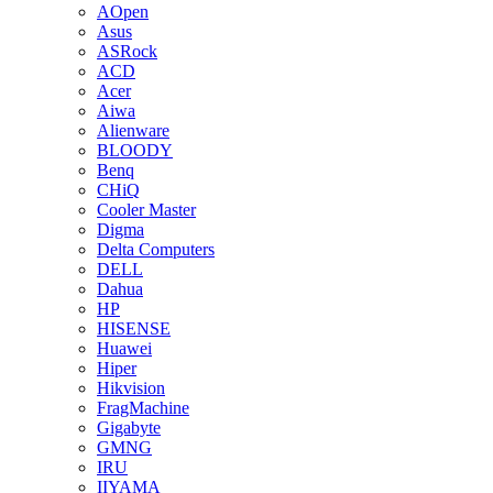
AOpen
Asus
ASRock
ACD
Acer
Aiwa
Alienware
BLOODY
Benq
CHiQ
Cooler Master
Digma
Delta Computers
DELL
Dahua
HP
HISENSE
Huawei
Hiper
Hikvision
FragMachine
Gigabyte
GMNG
IRU
IIYAMA