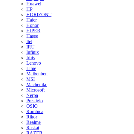
Huawei
HP
HORIZONT
Haier
Honor
HIPER
Hasee
Itel
IRU
Infinix
Irbis
Lenovo
Lime
Maibenben
MSI
Machenike
Microsoft
Nerpa
Prestigio
OSIO
Rombica
Rikor
Realme
Raskat
RAZER