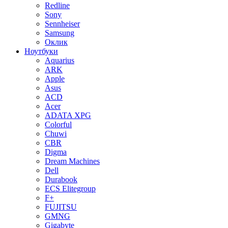
Redline
Sony
Sennheiser
Samsung
Оклик
Ноутбуки
Aquarius
ARK
Apple
Asus
ACD
Acer
ADATA XPG
Colorful
Chuwi
CBR
Digma
Dream Machines
Dell
Durabook
ECS Elitegroup
F+
FUJITSU
GMNG
Gigabyte