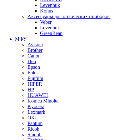
Levenhuk
Konus
Аксессуары для оптических приборов
Veber
Levenhuk
GreenBean
МФУ
Avision
Brother
Canon
Deli
Epson
Fplus
Fujifilm
HIPER
HP
HUAWEI
Konica Minolta
Kyocera
Lexmark
OKI
Pantum
Ricoh
Sindoh