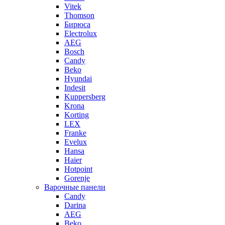
Vitek
Thomson
Бирюса
Electrolux
AEG
Bosch
Candy
Beko
Hyundai
Indesit
Kuppersberg
Krona
Korting
LEX
Franke
Evelux
Hansa
Haier
Hotpoint
Gorenje
Варочные панели
Candy
Darina
AEG
Beko