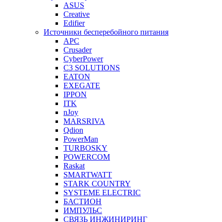
ASUS
Creative
Edifier
Источники бесперебойного питания
APC
Crusader
CyberPower
C3 SOLUTIONS
EATON
EXEGATE
IPPON
ITK
nJoy
MARSRIVA
Qdion
PowerMan
TURBOSKY
POWERCOM
Raskat
SMARTWATT
STARK COUNTRY
SYSTEME ELECTRIC
БАСТИОН
ИМПУЛЬС
СВЯЗЬ ИНЖИНИРИНГ