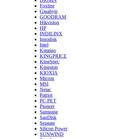
DIGMA
Foxline
Gigabyte
GOODRAM
Hikvision
HP
INDILINX
Innodisk
Intel
Kimtigo
KINGPRICE
KingSpec
Kingston
KIOXIA
Micron
MSI
Netac
Patriot
PC PET
Pioneer
Samsung
SanDisk
Seagate
Silicon Power
SUNWIND