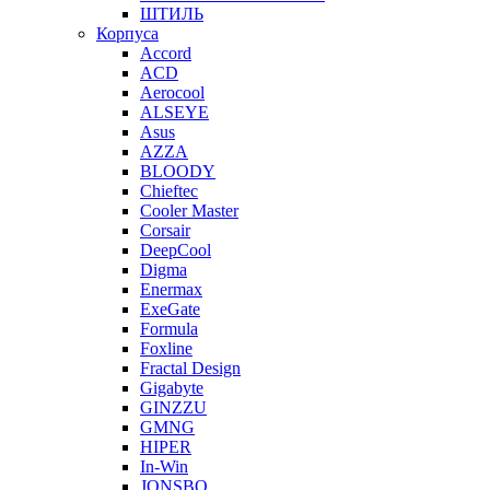
ШТИЛЬ
Корпуса
Accord
ACD
Aerocool
ALSEYE
Asus
AZZA
BLOODY
Chieftec
Cooler Master
Corsair
DeepCool
Digma
Enermax
ExeGate
Formula
Foxline
Fractal Design
Gigabyte
GINZZU
GMNG
HIPER
In-Win
JONSBO