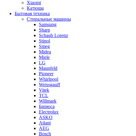
Xiaomi
Катюша
Бытовая техника
Стиральные машины
Samsung
Sharp
Schaub Lorenz
Stinol
Smeg
Midea
Miele
LG
Maunfeld
Pioneer
Whirlpool
Weissgauff
Vitek
TCL
Willmark
Бирюса
Electrolux
ASKO
Atlant
AEG
Bosch