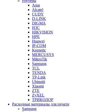
Роутеры
Asus
Alcatel
CUDY
D-LINK
DIGMA
H3C
HIKVISION
HPE
Huawei
IP-COM
Keenetic
MERCUSYS
MikroTik
Samsung
TCL
TENDA
TP-Link
Ubiquiti
Xiaomi
ZTE
ZyXEL
ТРИКОЛОР
Расходные материалы для печати
Samsung