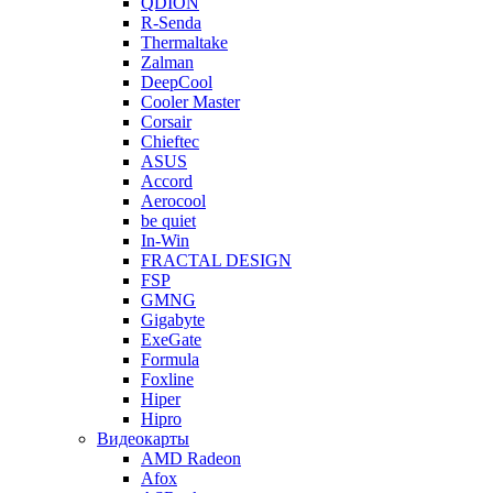
QDION
R-Senda
Thermaltake
Zalman
DeepCool
Cooler Master
Corsair
Chieftec
ASUS
Accord
Aerocool
be quiet
In-Win
FRACTAL DESIGN
FSP
GMNG
Gigabyte
ExeGate
Formula
Foxline
Hiper
Hipro
Видеокарты
AMD Radeon
Afox