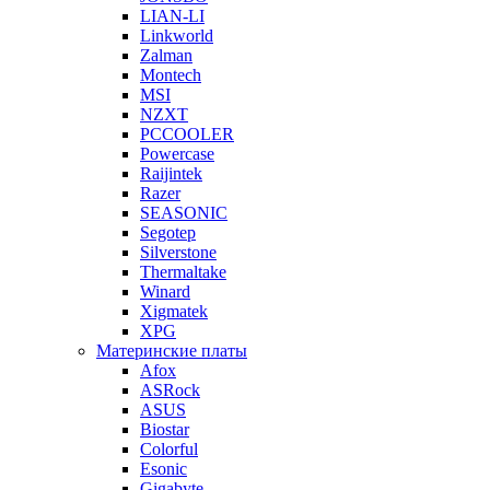
LIAN-LI
Linkworld
Zalman
Montech
MSI
NZXT
PCCOOLER
Powercase
Raijintek
Razer
SEASONIC
Segotep
Silverstone
Thermaltake
Winard
Xigmatek
XPG
Материнские платы
Afox
ASRock
ASUS
Biostar
Colorful
Esonic
Gigabyte