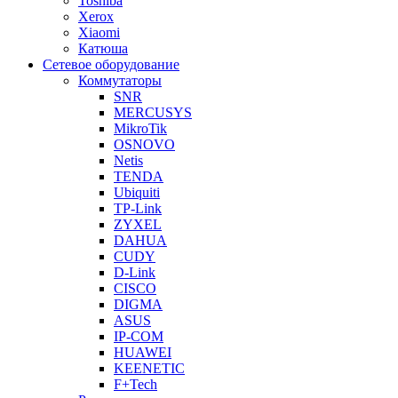
Toshiba
Xerox
Xiaomi
Катюша
Сетевое оборудование
Коммутаторы
SNR
MERCUSYS
MikroTik
OSNOVO
Netis
TENDA
Ubiquiti
TP-Link
ZYXEL
DAHUA
CUDY
D-Link
CISCO
DIGMA
ASUS
IP-COM
HUAWEI
KEENETIC
F+Tech