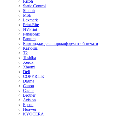
Ricoh
Static Control
Sindoh
MSE
Lexmark
Print-Rite
NVPrint
Panasonic
Pantum
Картриджи для широкоформатной печати
Катюша
T2
Toshiba
Xerox
Xiaomi
Deli
COPYRITE
Digma
Canon
Cactus
Brother
Avision
Epson
Huawei
KYOCERA