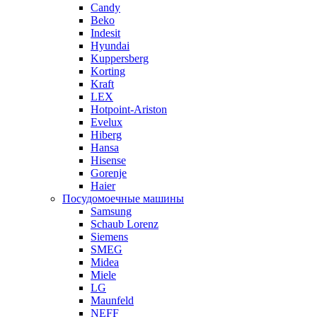
Candy
Beko
Indesit
Hyundai
Kuppersberg
Korting
Kraft
LEX
Hotpoint-Ariston
Evelux
Hiberg
Hansa
Hisense
Gorenje
Haier
Посудомоечные машины
Samsung
Schaub Lorenz
Siemens
SMEG
Midea
Miele
LG
Maunfeld
NEFF