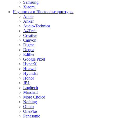
Samsung
Xiaomi
Наушники и Bluetooth-гарнитуры
Apple
Anker
Audio-Technica
A4Tech
Creative
Canyon
Digma
Deppa
Edifier
Google Pixel
HyperX
Huawei
Hyundai
Honor
JBL
Logitech
Marshall
More Choice
Nothing
Olmio
OnePlus
Panasonic