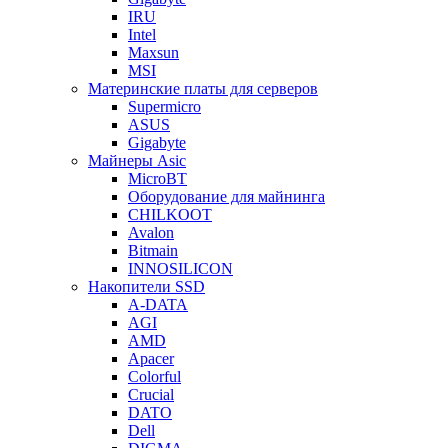
IRU
Intel
Maxsun
MSI
Материнские платы для серверов
Supermicro
ASUS
Gigabyte
Майнеры Asic
MicroBT
Оборудование для майнинга
CHILKOOT
Avalon
Bitmain
INNOSILICON
Накопители SSD
A-DATA
AGI
AMD
Apacer
Colorful
Crucial
DATO
Dell