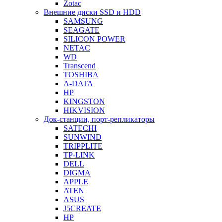
Zotac
Внешние диски SSD и HDD
SAMSUNG
SEAGATE
SILICON POWER
NETAC
WD
Transcend
TOSHIBA
A-DATA
HP
KINGSTON
HIKVISION
Док-станции, порт-репликаторы
SATECHI
SUNWIND
TRIPPLITE
TP-LINK
DELL
DIGMA
APPLE
ATEN
ASUS
J5CREATE
HP