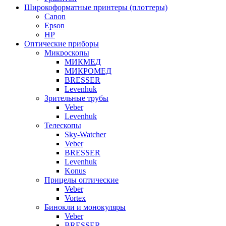
Широкоформатные принтеры (плоттеры)
Canon
Epson
HP
Оптические приборы
Микроскопы
МИКМЕД
МИКРОМЕД
BRESSER
Levenhuk
Зрительные трубы
Veber
Levenhuk
Телескопы
Sky-Watcher
Veber
BRESSER
Levenhuk
Konus
Прицелы оптические
Veber
Vortex
Бинокли и монокуляры
Veber
BRESSER