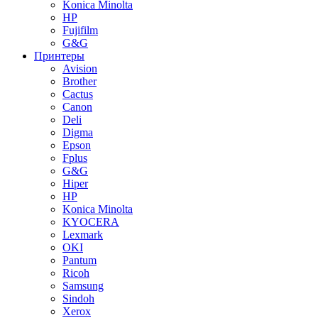
Konica Minolta
HP
Fujifilm
G&G
Принтеры
Avision
Brother
Cactus
Canon
Deli
Digma
Epson
Fplus
G&G
Hiper
HP
Konica Minolta
KYOCERA
Lexmark
OKI
Pantum
Ricoh
Samsung
Sindoh
Xerox