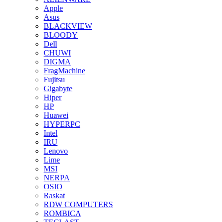
Apple
Asus
BLACKVIEW
BLOODY
Dell
CHUWI
DIGMA
FragMachine
Fujitsu
Gigabyte
Hiper
HP
Huawei
HYPERPC
Intel
IRU
Lenovo
Lime
MSI
NERPA
OSIO
Raskat
RDW COMPUTERS
ROMBICA