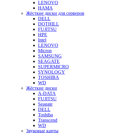
LENOVO
HAMA
Жёсткие диски для серверов
DELL
DOTHILL
FUJITSU
HPE
Intel
LENOVO
Micron
SAMSUNG
SEAGATE
SUPERMICRO
SYNOLOGY
TOSHIBA
WD
Жёсткие диски
A-DATA
FUJITSU
Seagate
DELL
Toshiba
Transcend
WD
Звуковые карты