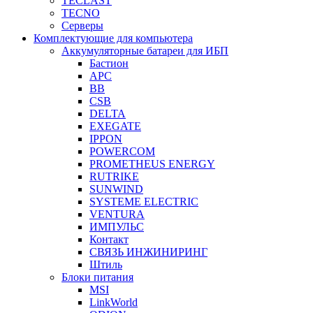
TECLAST
TECNO
Серверы
Комплектующие для компьютера
Аккумуляторные батареи для ИБП
Бастион
APC
BB
CSB
DELTA
EXEGATE
IPPON
POWERCOM
PROMETHEUS ENERGY
RUTRIKE
SUNWIND
SYSTEME ELECTRIC
VENTURA
ИМПУЛЬС
Контакт
СВЯЗЬ ИНЖИНИРИНГ
Штиль
Блоки питания
MSI
LinkWorld