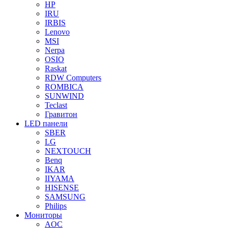
HP
IRU
IRBIS
Lenovo
MSI
Nerpa
OSIO
Raskat
RDW Computers
ROMBICA
SUNWIND
Teclast
Гравитон
LED панели
SBER
LG
NEXTOUCH
Benq
IKAR
IIYAMA
HISENSE
SAMSUNG
Philips
Мониторы
AOC