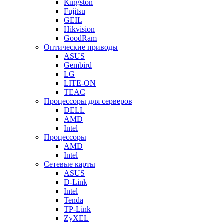
Kingston
Fujitsu
GEIL
Hikvision
GoodRam
Оптические приводы
ASUS
Gembird
LG
LITE-ON
TEAC
Процессоры для серверов
DELL
AMD
Intel
Процессоры
AMD
Intel
Сетевые карты
ASUS
D-Link
Intel
Tenda
TP-Link
ZyXEL