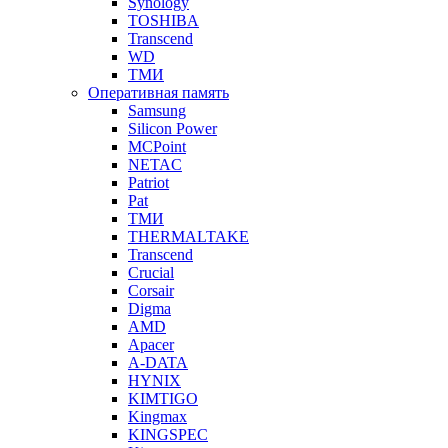
Synology
TOSHIBA
Transcend
WD
ТМИ
Оперативная память
Samsung
Silicon Power
MCPoint
NETAC
Patriot
Pat
ТМИ
THERMALTAKE
Transcend
Crucial
Corsair
Digma
AMD
Apacer
A-DATA
HYNIX
KIMTIGO
Kingmax
KINGSPEC