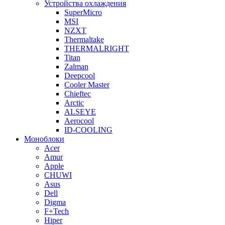
Устройства охлаждения
SuperMicro
MSI
NZXT
Thermaltake
THERMALRIGHT
Titan
Zalman
Deepcool
Cooler Master
Chieftec
Arctic
ALSEYE
Aerocool
ID-COOLING
Моноблоки
Acer
Amur
Apple
CHUWI
Asus
Dell
Digma
F+Tech
Hiper