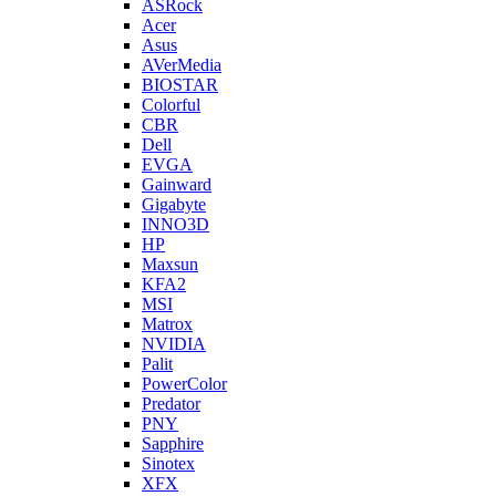
ASRock
Acer
Asus
AVerMedia
BIOSTAR
Colorful
CBR
Dell
EVGA
Gainward
Gigabyte
INNO3D
HP
Maxsun
KFA2
MSI
Matrox
NVIDIA
Palit
PowerColor
Predator
PNY
Sapphire
Sinotex
XFX