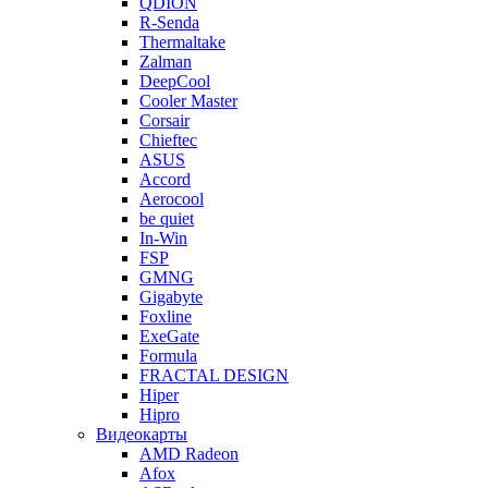
QDION
R-Senda
Thermaltake
Zalman
DeepCool
Cooler Master
Corsair
Chieftec
ASUS
Accord
Aerocool
be quiet
In-Win
FSP
GMNG
Gigabyte
Foxline
ExeGate
Formula
FRACTAL DESIGN
Hiper
Hipro
Видеокарты
AMD Radeon
Afox