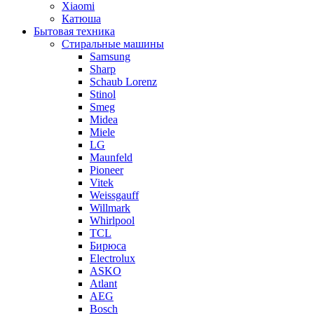
Xiaomi
Катюша
Бытовая техника
Стиральные машины
Samsung
Sharp
Schaub Lorenz
Stinol
Smeg
Midea
Miele
LG
Maunfeld
Pioneer
Vitek
Weissgauff
Willmark
Whirlpool
TCL
Бирюса
Electrolux
ASKO
Atlant
AEG
Bosch