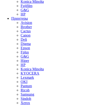
Konica Minolta
Fujifilm
G&G
HP
Принтеры
Avision
Brother
Cactus
Canon
Deli
Digma
Epson
Fplus
G&G
Hiper
HP
Konica Minolta
KYOCERA
Lexmark
OKI
Pantum
Ricoh
Samsung
Sindoh
Xerox