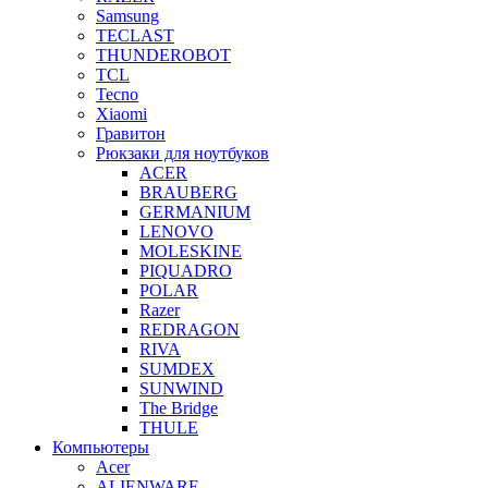
Samsung
TECLAST
THUNDEROBOT
TCL
Tecno
Xiaomi
Гравитон
Рюкзаки для ноутбуков
ACER
BRAUBERG
GERMANIUM
LENOVO
MOLESKINE
PIQUADRO
POLAR
Razer
REDRAGON
RIVA
SUMDEX
SUNWIND
The Bridge
THULE
Компьютеры
Acer
ALIENWARE