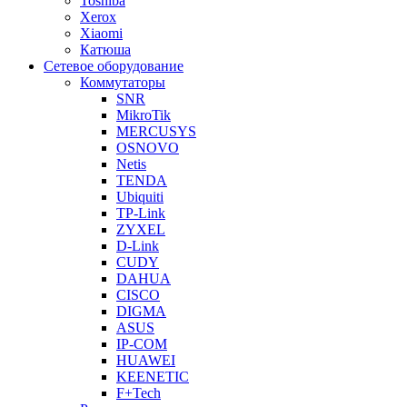
Toshiba
Xerox
Xiaomi
Катюша
Сетевое оборудование
Коммутаторы
SNR
MikroTik
MERCUSYS
OSNOVO
Netis
TENDA
Ubiquiti
TP-Link
ZYXEL
D-Link
CUDY
DAHUA
CISCO
DIGMA
ASUS
IP-COM
HUAWEI
KEENETIC
F+Tech