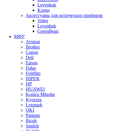
Levenhuk
Konus
Аксессуары для оптических приборов
Veber
Levenhuk
GreenBean
МФУ
Avision
Brother
Canon
Deli
Epson
Fplus
Fujifilm
HIPER
HP
HUAWEI
Konica Minolta
Kyocera
Lexmark
OKI
Pantum
Ricoh
Sindoh