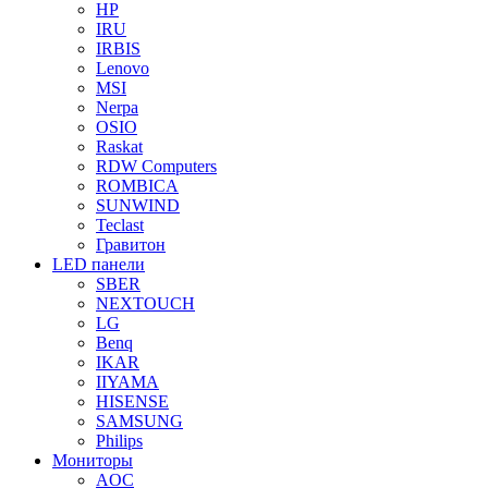
HP
IRU
IRBIS
Lenovo
MSI
Nerpa
OSIO
Raskat
RDW Computers
ROMBICA
SUNWIND
Teclast
Гравитон
LED панели
SBER
NEXTOUCH
LG
Benq
IKAR
IIYAMA
HISENSE
SAMSUNG
Philips
Мониторы
AOC