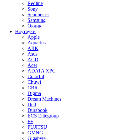
Redline
Sony
Sennheiser
Samsung
Оклик
Ноутбуки
Apple
Aquarius
ARK
Asus
ACD
Acer
ADATA XPG
Colorful
Chuwi
CBR
Digma
Dream Machines
Dell
Durabook
ECS Elitegroup
F+
FUJITSU
GMNG
Gigabyte