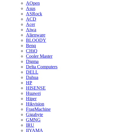
AOpen
Asus
ASRock
ACD
Acer
Aiwa
Alienware
BLOODY
Benq
CHiQ
Cooler Master
Digma
Delta Computers
DELL
Dahua
HP
HISENSE
Huawei
Hiper
Hikvision
FragMachine
Gigabyte
GMNG
IRU
IIYAMA