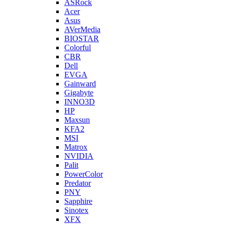
ASRock
Acer
Asus
AVerMedia
BIOSTAR
Colorful
CBR
Dell
EVGA
Gainward
Gigabyte
INNO3D
HP
Maxsun
KFA2
MSI
Matrox
NVIDIA
Palit
PowerColor
Predator
PNY
Sapphire
Sinotex
XFX