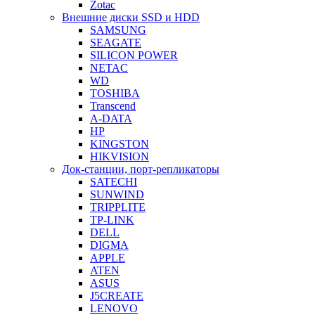
Zotac
Внешние диски SSD и HDD
SAMSUNG
SEAGATE
SILICON POWER
NETAC
WD
TOSHIBA
Transcend
A-DATA
HP
KINGSTON
HIKVISION
Док-станции, порт-репликаторы
SATECHI
SUNWIND
TRIPPLITE
TP-LINK
DELL
DIGMA
APPLE
ATEN
ASUS
J5CREATE
LENOVO