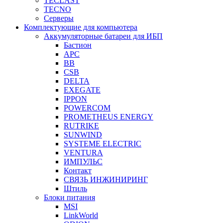
TECLAST
TECNO
Серверы
Комплектующие для компьютера
Аккумуляторные батареи для ИБП
Бастион
APC
BB
CSB
DELTA
EXEGATE
IPPON
POWERCOM
PROMETHEUS ENERGY
RUTRIKE
SUNWIND
SYSTEME ELECTRIC
VENTURA
ИМПУЛЬС
Контакт
СВЯЗЬ ИНЖИНИРИНГ
Штиль
Блоки питания
MSI
LinkWorld