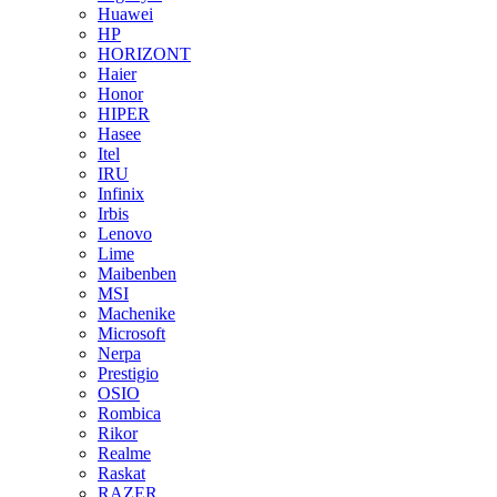
Huawei
HP
HORIZONT
Haier
Honor
HIPER
Hasee
Itel
IRU
Infinix
Irbis
Lenovo
Lime
Maibenben
MSI
Machenike
Microsoft
Nerpa
Prestigio
OSIO
Rombica
Rikor
Realme
Raskat
RAZER