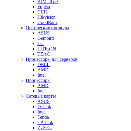
KIMTIGO
Fujitsu
GEIL
Hikvision
GoodRam
Оптические приводы
ASUS
Gembird
LG
LITE-ON
TEAC
Процессоры для серверов
DELL
AMD
Intel
Процессоры
AMD
Intel
Сетевые карты
ASUS
D-Link
Intel
Tenda
TP-Link
ZyXEL