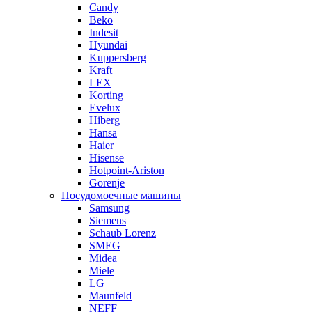
Candy
Beko
Indesit
Hyundai
Kuppersberg
Kraft
LEX
Korting
Evelux
Hiberg
Hansa
Haier
Hisense
Hotpoint-Ariston
Gorenje
Посудомоечные машины
Samsung
Siemens
Schaub Lorenz
SMEG
Midea
Miele
LG
Maunfeld
NEFF