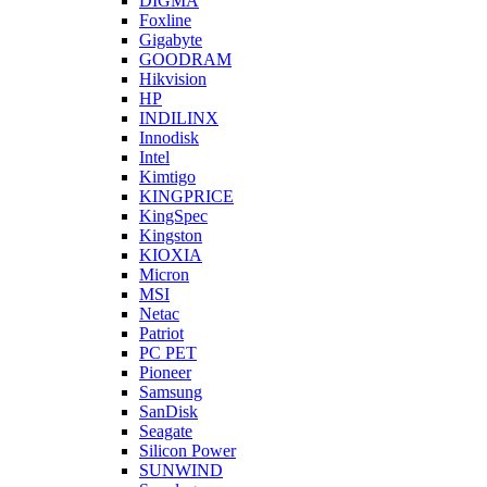
DIGMA
Foxline
Gigabyte
GOODRAM
Hikvision
HP
INDILINX
Innodisk
Intel
Kimtigo
KINGPRICE
KingSpec
Kingston
KIOXIA
Micron
MSI
Netac
Patriot
PC PET
Pioneer
Samsung
SanDisk
Seagate
Silicon Power
SUNWIND