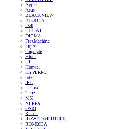
Apple
Asus
BLACKVIEW
BLOODY
Dell
CHUWI
DIGMA
FragMachine
Fujitsu
Gigabyte
Hiper
HP
Huawei
HYPERPC
Intel
IRU
Lenovo
Lime
MSI
NERPA
OSIO
Raskat
RDW COMPUTERS
ROMBICA