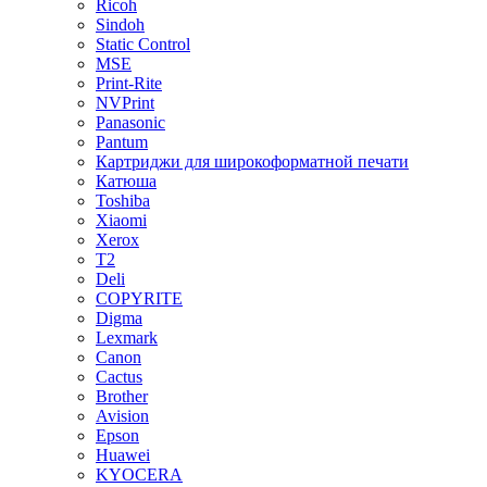
Ricoh
Sindoh
Static Control
MSE
Print-Rite
NVPrint
Panasonic
Pantum
Картриджи для широкоформатной печати
Катюша
Toshiba
Xiaomi
Xerox
T2
Deli
COPYRITE
Digma
Lexmark
Canon
Cactus
Brother
Avision
Epson
Huawei
KYOCERA