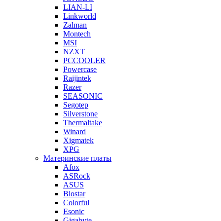
LIAN-LI
Linkworld
Zalman
Montech
MSI
NZXT
PCCOOLER
Powercase
Raijintek
Razer
SEASONIC
Segotep
Silverstone
Thermaltake
Winard
Xigmatek
XPG
Материнские платы
Afox
ASRock
ASUS
Biostar
Colorful
Esonic
Gigabyte