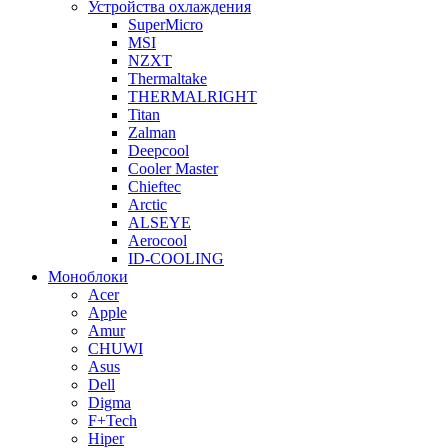
Устройства охлаждения
SuperMicro
MSI
NZXT
Thermaltake
THERMALRIGHT
Titan
Zalman
Deepcool
Cooler Master
Chieftec
Arctic
ALSEYE
Aerocool
ID-COOLING
Моноблоки
Acer
Apple
Amur
CHUWI
Asus
Dell
Digma
F+Tech
Hiper