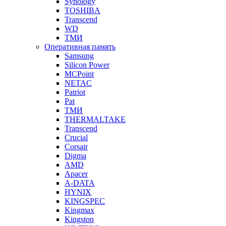
Synology
TOSHIBA
Transcend
WD
ТМИ
Оперативная память
Samsung
Silicon Power
MCPoint
NETAC
Patriot
Pat
ТМИ
THERMALTAKE
Transcend
Crucial
Corsair
Digma
AMD
Apacer
A-DATA
HYNIX
KINGSPEC
Kingmax
Kingston