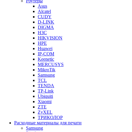
Роутеры
Asus
Alcatel
CUDY
D-LINK
DIGMA
H3C
HIKVISION
HPE
Huawei
IP-COM
Keenetic
MERCUSYS
MikroTik
Samsung
TCL
TENDA
TP-Link
Ubiquiti
Xiaomi
ZTE
ZyXEL
ТРИКОЛОР
Расходные материалы для печати
Samsung