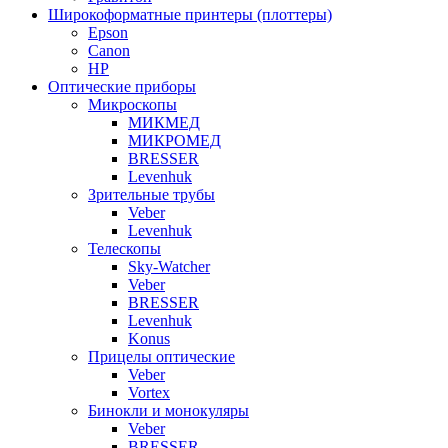
Широкоформатные принтеры (плоттеры)
Epson
Canon
HP
Оптические приборы
Микроскопы
МИКМЕД
МИКРОМЕД
BRESSER
Levenhuk
Зрительные трубы
Veber
Levenhuk
Телескопы
Sky-Watcher
Veber
BRESSER
Levenhuk
Konus
Прицелы оптические
Veber
Vortex
Бинокли и монокуляры
Veber
BRESSER