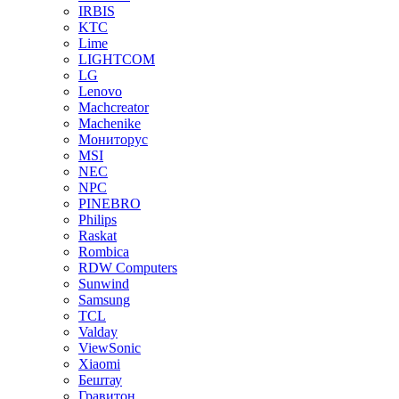
IRBIS
KTC
Lime
LIGHTCOM
LG
Lenovo
Machcreator
Machenike
Мониторус
MSI
NEC
NPC
PINEBRO
Philips
Raskat
Rombica
RDW Computers
Sunwind
Samsung
TCL
Valday
ViewSonic
Xiaomi
Бештау
Гравитон