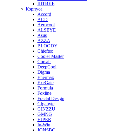
ШТИЛЬ
Корпуса
Accord
ACD
Aerocool
ALSEYE
Asus
AZZA
BLOODY
Chieftec
Cooler Master
Corsair
DeepCool
Digma
Enermax
ExeGate
Formula
Foxline
Fractal Design
Gigabyte
GINZZU
GMNG
HIPER
In-Win
JONSBO