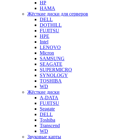
HP
HAMA
Жёсткие диски для серверов
DELL
DOTHILL
FUJITSU
HPE
Intel
LENOVO
Micron
SAMSUNG
SEAGATE
SUPERMICRO
SYNOLOGY
TOSHIBA
WD
Жёсткие диски
A-DATA
FUJITSU
Seagate
DELL
Toshiba
Transcend
WD
Звуковые карты