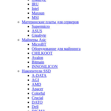
IRU
Intel
Maxsun
MSI
Материнские платы для серверов
Supermicro
ASUS
Gigabyte
Майнеры Asic
MicroBT
Оборудование для майнинга
CHILKOOT
Avalon
Bitmain
INNOSILICON
Накопители SSD
A-DATA
AGI
AMD
Apacer
Colorful
Crucial
DATO
Dell