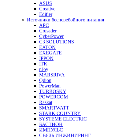
ASUS
Creative
Edifier
Источники бесперебойного питания
APC
Crusader
CyberPower
C3 SOLUTIONS
EATON
EXEGATE
IPPON
ITK
nJoy
MARSRIVA
Qdion
PowerMan
TURBOSKY
POWERCOM
Raskat
SMARTWATT
STARK COUNTRY
SYSTEME ELECTRIC
БАСТИОН
ИМПУЛЬС
СВЯЗЬ ИНЖИНИРИНГ