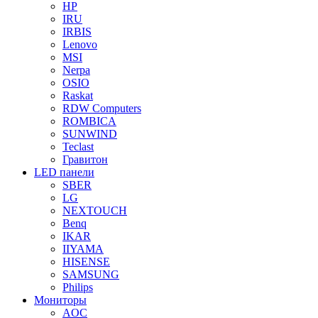
HP
IRU
IRBIS
Lenovo
MSI
Nerpa
OSIO
Raskat
RDW Computers
ROMBICA
SUNWIND
Teclast
Гравитон
LED панели
SBER
LG
NEXTOUCH
Benq
IKAR
IIYAMA
HISENSE
SAMSUNG
Philips
Мониторы
AOC