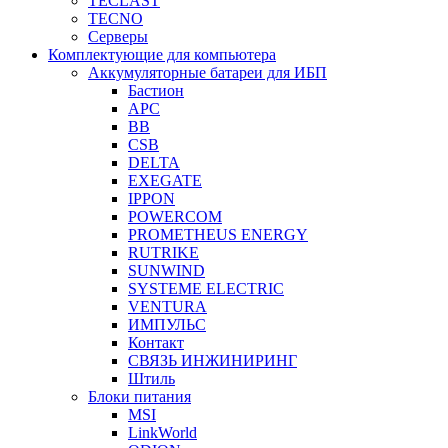
TECLAST
TECNO
Серверы
Комплектующие для компьютера
Аккумуляторные батареи для ИБП
Бастион
APC
BB
CSB
DELTA
EXEGATE
IPPON
POWERCOM
PROMETHEUS ENERGY
RUTRIKE
SUNWIND
SYSTEME ELECTRIC
VENTURA
ИМПУЛЬС
Контакт
СВЯЗЬ ИНЖИНИРИНГ
Штиль
Блоки питания
MSI
LinkWorld