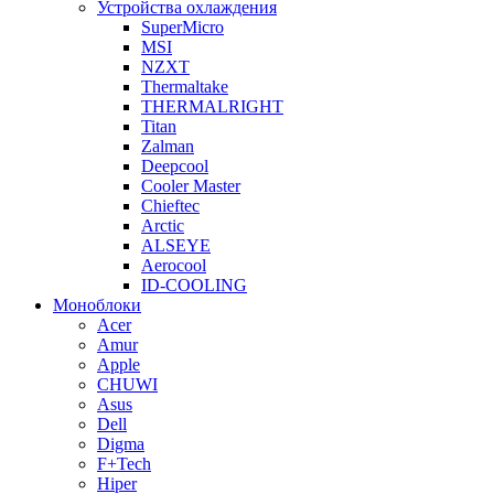
Устройства охлаждения
SuperMicro
MSI
NZXT
Thermaltake
THERMALRIGHT
Titan
Zalman
Deepcool
Cooler Master
Chieftec
Arctic
ALSEYE
Aerocool
ID-COOLING
Моноблоки
Acer
Amur
Apple
CHUWI
Asus
Dell
Digma
F+Tech
Hiper