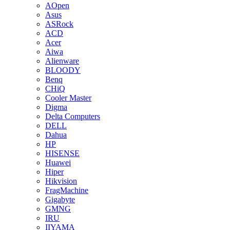
AOpen
Asus
ASRock
ACD
Acer
Aiwa
Alienware
BLOODY
Benq
CHiQ
Cooler Master
Digma
Delta Computers
DELL
Dahua
HP
HISENSE
Huawei
Hiper
Hikvision
FragMachine
Gigabyte
GMNG
IRU
IIYAMA