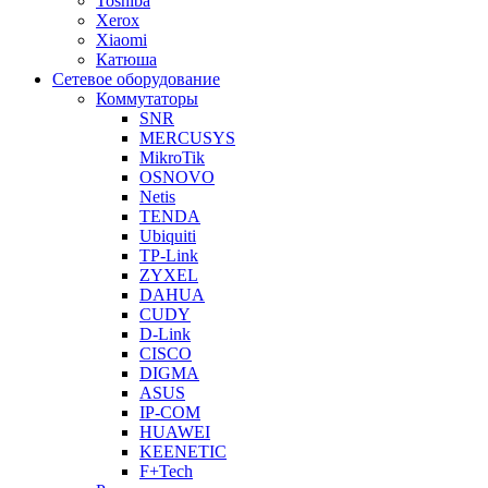
Toshiba
Xerox
Xiaomi
Катюша
Сетевое оборудование
Коммутаторы
SNR
MERCUSYS
MikroTik
OSNOVO
Netis
TENDA
Ubiquiti
TP-Link
ZYXEL
DAHUA
CUDY
D-Link
CISCO
DIGMA
ASUS
IP-COM
HUAWEI
KEENETIC
F+Tech