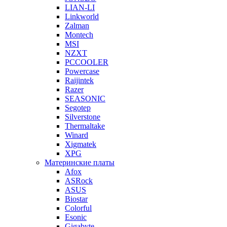
LIAN-LI
Linkworld
Zalman
Montech
MSI
NZXT
PCCOOLER
Powercase
Raijintek
Razer
SEASONIC
Segotep
Silverstone
Thermaltake
Winard
Xigmatek
XPG
Материнские платы
Afox
ASRock
ASUS
Biostar
Colorful
Esonic
Gigabyte