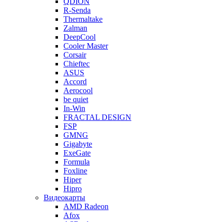
QDION
R-Senda
Thermaltake
Zalman
DeepCool
Cooler Master
Corsair
Chieftec
ASUS
Accord
Aerocool
be quiet
In-Win
FRACTAL DESIGN
FSP
GMNG
Gigabyte
ExeGate
Formula
Foxline
Hiper
Hipro
Видеокарты
AMD Radeon
Afox