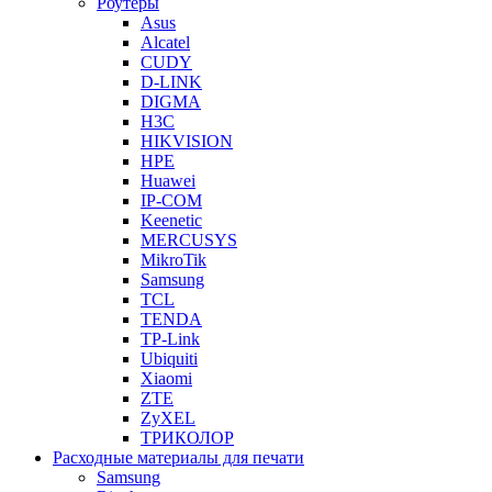
Роутеры
Asus
Alcatel
CUDY
D-LINK
DIGMA
H3C
HIKVISION
HPE
Huawei
IP-COM
Keenetic
MERCUSYS
MikroTik
Samsung
TCL
TENDA
TP-Link
Ubiquiti
Xiaomi
ZTE
ZyXEL
ТРИКОЛОР
Расходные материалы для печати
Samsung