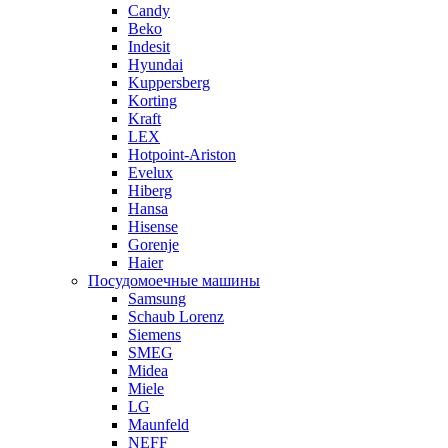
Candy
Beko
Indesit
Hyundai
Kuppersberg
Korting
Kraft
LEX
Hotpoint-Ariston
Evelux
Hiberg
Hansa
Hisense
Gorenje
Haier
Посудомоечные машины
Samsung
Schaub Lorenz
Siemens
SMEG
Midea
Miele
LG
Maunfeld
NEFF