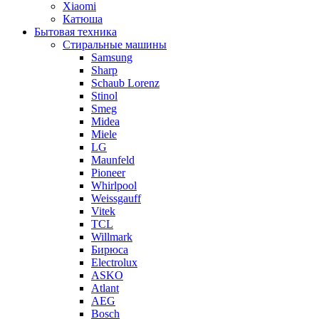
Xiaomi
Катюша
Бытовая техника
Стиральные машины
Samsung
Sharp
Schaub Lorenz
Stinol
Smeg
Midea
Miele
LG
Maunfeld
Pioneer
Whirlpool
Weissgauff
Vitek
TCL
Willmark
Бирюса
Electrolux
ASKO
Atlant
AEG
Bosch