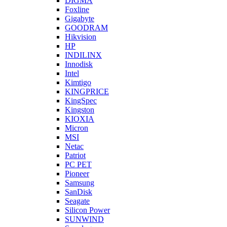
DIGMA
Foxline
Gigabyte
GOODRAM
Hikvision
HP
INDILINX
Innodisk
Intel
Kimtigo
KINGPRICE
KingSpec
Kingston
KIOXIA
Micron
MSI
Netac
Patriot
PC PET
Pioneer
Samsung
SanDisk
Seagate
Silicon Power
SUNWIND