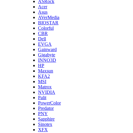
ASRock
Acer
Asus
AVerMedia
BIOSTAR
Colorful
CBR
Dell
EVGA
Gainward
Gigabyte
INNO3D
HP
Maxsun
KFA2
MSI
Matrox
NVIDIA
Palit
PowerColor
Predator
PNY
Sapphire
Sinotex
XFX