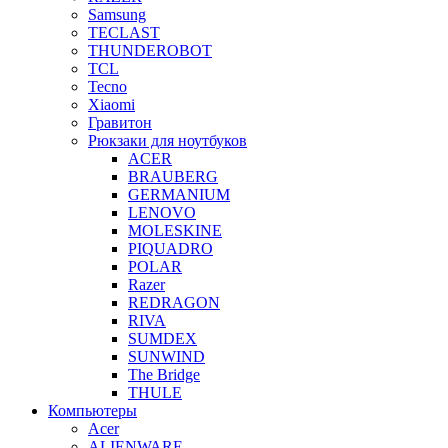
Samsung
TECLAST
THUNDEROBOT
TCL
Tecno
Xiaomi
Гравитон
Рюкзаки для ноутбуков
ACER
BRAUBERG
GERMANIUM
LENOVO
MOLESKINE
PIQUADRO
POLAR
Razer
REDRAGON
RIVA
SUMDEX
SUNWIND
The Bridge
THULE
Компьютеры
Acer
ALIENWARE