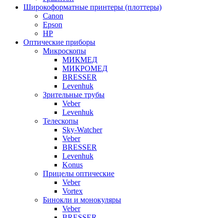
Широкоформатные принтеры (плоттеры)
Canon
Epson
HP
Оптические приборы
Микроскопы
МИКМЕД
МИКРОМЕД
BRESSER
Levenhuk
Зрительные трубы
Veber
Levenhuk
Телескопы
Sky-Watcher
Veber
BRESSER
Levenhuk
Konus
Прицелы оптические
Veber
Vortex
Бинокли и монокуляры
Veber
BRESSER