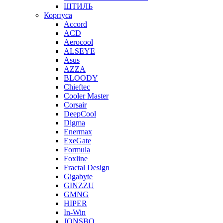
ШТИЛЬ
Корпуса
Accord
ACD
Aerocool
ALSEYE
Asus
AZZA
BLOODY
Chieftec
Cooler Master
Corsair
DeepCool
Digma
Enermax
ExeGate
Formula
Foxline
Fractal Design
Gigabyte
GINZZU
GMNG
HIPER
In-Win
JONSBO