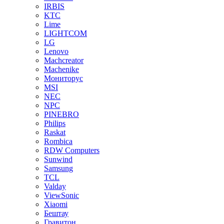
IRBIS
KTC
Lime
LIGHTCOM
LG
Lenovo
Machcreator
Machenike
Мониторус
MSI
NEC
NPC
PINEBRO
Philips
Raskat
Rombica
RDW Computers
Sunwind
Samsung
TCL
Valday
ViewSonic
Xiaomi
Бештау
Гравитон