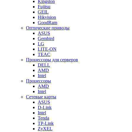
Kingston
Fujitsu
GEIL
Hikvision
GoodRam
Оптические приводы
ASUS
Gembird
LG
LITE-ON
TEAC
Процессоры для серверов
DELL
AMD
Intel
Процессоры
AMD
Intel
Сетевые карты
ASUS
D-Link
Intel
Tenda
TP-Link
ZyXEL