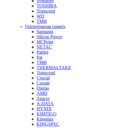
Synology
TOSHIBA
Transcend
WD
ТМИ
Оперативная память
Samsung
Silicon Power
MCPoint
NETAC
Patriot
Pat
ТМИ
THERMALTAKE
Transcend
Crucial
Corsair
Digma
AMD
Apacer
A-DATA
HYNIX
KIMTIGO
Kingmax
KINGSPEC