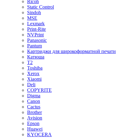
Ricoh
Static Control
Sindoh
MSE
Lexmark
Print-Rite
NVPrint
Panasonic
Pantum
Картриджи для широкоформатной печати
Катюша
T2
Toshiba
Xerox
Xiaomi
Deli
COPYRITE
Digma
Canon
Cactus
Brother
Avision
Epson
Huawei
KYOCERA