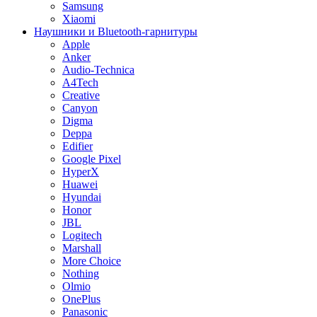
Samsung
Xiaomi
Наушники и Bluetooth-гарнитуры
Apple
Anker
Audio-Technica
A4Tech
Creative
Canyon
Digma
Deppa
Edifier
Google Pixel
HyperX
Huawei
Hyundai
Honor
JBL
Logitech
Marshall
More Choice
Nothing
Olmio
OnePlus
Panasonic