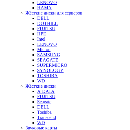
LENOVO
HAMA
Жёсткие диски для серверов
DELL
DOTHILL
FUJITSU
HPE
Intel
LENOVO
Micron
SAMSUNG
SEAGATE
SUPERMICRO
SYNOLOGY
TOSHIBA
WD
Жёсткие диски
A-DATA
FUJITSU
Seagate
DELL
Toshiba
Transcend
WD
Звуковые карты