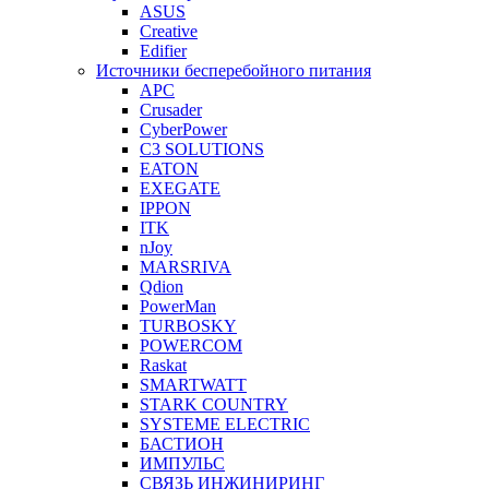
ASUS
Creative
Edifier
Источники бесперебойного питания
APC
Crusader
CyberPower
C3 SOLUTIONS
EATON
EXEGATE
IPPON
ITK
nJoy
MARSRIVA
Qdion
PowerMan
TURBOSKY
POWERCOM
Raskat
SMARTWATT
STARK COUNTRY
SYSTEME ELECTRIC
БАСТИОН
ИМПУЛЬС
СВЯЗЬ ИНЖИНИРИНГ