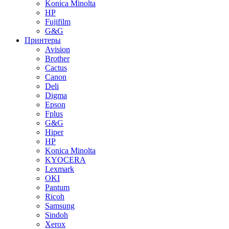
Konica Minolta
HP
Fujifilm
G&G
Принтеры
Avision
Brother
Cactus
Canon
Deli
Digma
Epson
Fplus
G&G
Hiper
HP
Konica Minolta
KYOCERA
Lexmark
OKI
Pantum
Ricoh
Samsung
Sindoh
Xerox