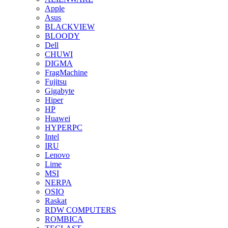
Apple
Asus
BLACKVIEW
BLOODY
Dell
CHUWI
DIGMA
FragMachine
Fujitsu
Gigabyte
Hiper
HP
Huawei
HYPERPC
Intel
IRU
Lenovo
Lime
MSI
NERPA
OSIO
Raskat
RDW COMPUTERS
ROMBICA