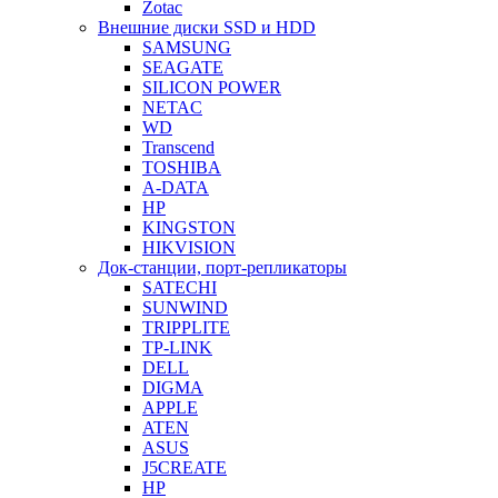
Zotac
Внешние диски SSD и HDD
SAMSUNG
SEAGATE
SILICON POWER
NETAC
WD
Transcend
TOSHIBA
A-DATA
HP
KINGSTON
HIKVISION
Док-станции, порт-репликаторы
SATECHI
SUNWIND
TRIPPLITE
TP-LINK
DELL
DIGMA
APPLE
ATEN
ASUS
J5CREATE
HP