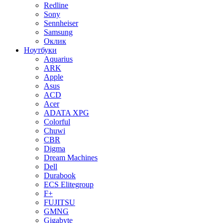
Redline
Sony
Sennheiser
Samsung
Оклик
Ноутбуки
Aquarius
ARK
Apple
Asus
ACD
Acer
ADATA XPG
Colorful
Chuwi
CBR
Digma
Dream Machines
Dell
Durabook
ECS Elitegroup
F+
FUJITSU
GMNG
Gigabyte