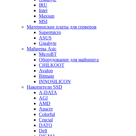
IRU
Intel
Maxsun
MSI
Материнские платы для серверов
Supermicro
ASUS
Gigabyte
Майнеры Asic
MicroBT
Оборудование для майнинга
CHILKOOT
Avalon
Bitmain
INNOSILICON
Накопители SSD
A-DATA
AGI
AMD
Apacer
Colorful
Crucial
DATO
Dell