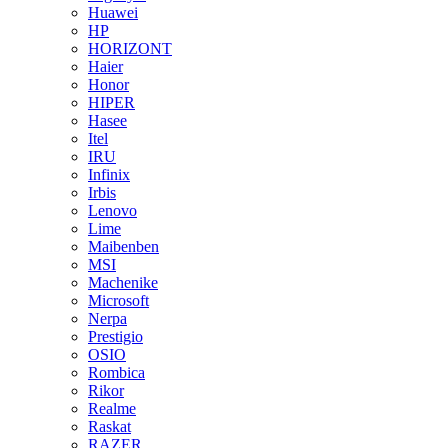
Huawei
HP
HORIZONT
Haier
Honor
HIPER
Hasee
Itel
IRU
Infinix
Irbis
Lenovo
Lime
Maibenben
MSI
Machenike
Microsoft
Nerpa
Prestigio
OSIO
Rombica
Rikor
Realme
Raskat
RAZER