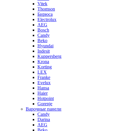
Vitek
Thomson
Бирюса
Electrolux
AEG
Bosch
Candy
Beko
Hyundai
Indesit
Kuppersberg
Krona
Korting
LEX
Franke
Evelux
Hansa
Haier
Hotpoint
Gorenje
Варочные панели
Candy
Darina
AEG
Beko