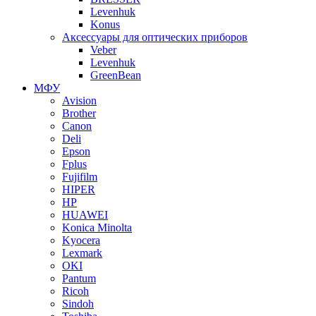
Levenhuk
Konus
Аксессуары для оптических приборов
Veber
Levenhuk
GreenBean
МФУ
Avision
Brother
Canon
Deli
Epson
Fplus
Fujifilm
HIPER
HP
HUAWEI
Konica Minolta
Kyocera
Lexmark
OKI
Pantum
Ricoh
Sindoh