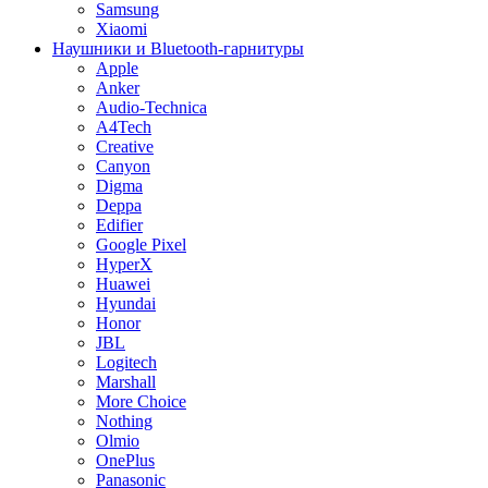
Samsung
Xiaomi
Наушники и Bluetooth-гарнитуры
Apple
Anker
Audio-Technica
A4Tech
Creative
Canyon
Digma
Deppa
Edifier
Google Pixel
HyperX
Huawei
Hyundai
Honor
JBL
Logitech
Marshall
More Choice
Nothing
Olmio
OnePlus
Panasonic