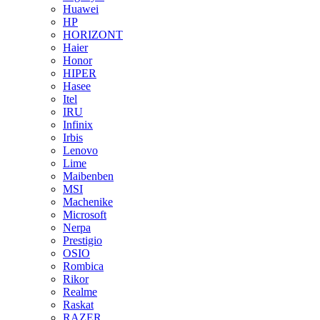
Huawei
HP
HORIZONT
Haier
Honor
HIPER
Hasee
Itel
IRU
Infinix
Irbis
Lenovo
Lime
Maibenben
MSI
Machenike
Microsoft
Nerpa
Prestigio
OSIO
Rombica
Rikor
Realme
Raskat
RAZER