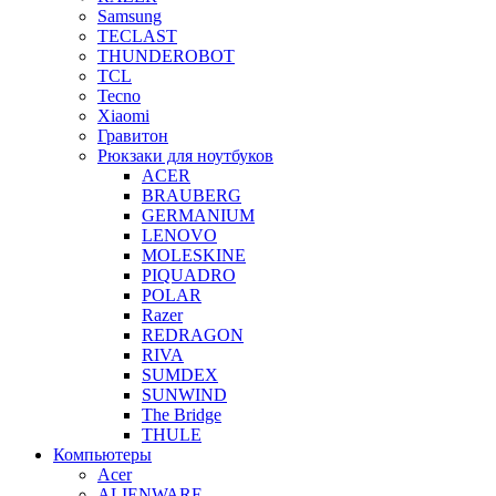
Samsung
TECLAST
THUNDEROBOT
TCL
Tecno
Xiaomi
Гравитон
Рюкзаки для ноутбуков
ACER
BRAUBERG
GERMANIUM
LENOVO
MOLESKINE
PIQUADRO
POLAR
Razer
REDRAGON
RIVA
SUMDEX
SUNWIND
The Bridge
THULE
Компьютеры
Acer
ALIENWARE