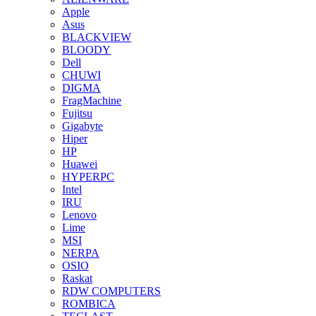
Apple
Asus
BLACKVIEW
BLOODY
Dell
CHUWI
DIGMA
FragMachine
Fujitsu
Gigabyte
Hiper
HP
Huawei
HYPERPC
Intel
IRU
Lenovo
Lime
MSI
NERPA
OSIO
Raskat
RDW COMPUTERS
ROMBICA