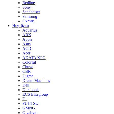
Redline
Sony
Sennheiser
Samsung
Оклик
Ноутбуки
Aquarius
ARK
Apple
Asus
ACD
Acer
ADATA XPG
Colorful
Chuwi
CBR
Digma
Dream Machines
Dell
Durabook
ECS Elitegroup
F+
FUJITSU
GMNG
Gigabyte