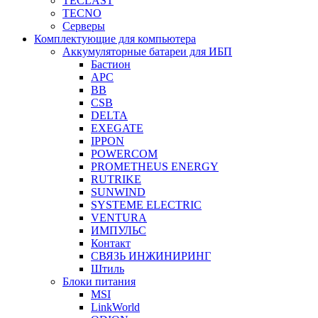
TECLAST
TECNO
Серверы
Комплектующие для компьютера
Аккумуляторные батареи для ИБП
Бастион
APC
BB
CSB
DELTA
EXEGATE
IPPON
POWERCOM
PROMETHEUS ENERGY
RUTRIKE
SUNWIND
SYSTEME ELECTRIC
VENTURA
ИМПУЛЬС
Контакт
СВЯЗЬ ИНЖИНИРИНГ
Штиль
Блоки питания
MSI
LinkWorld