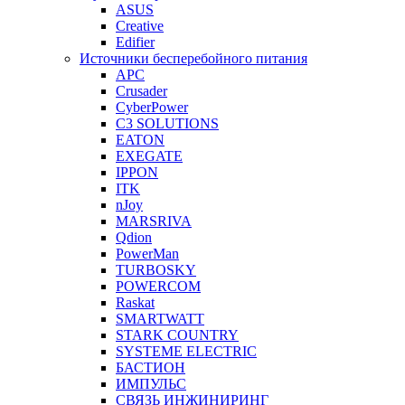
ASUS
Creative
Edifier
Источники бесперебойного питания
APC
Crusader
CyberPower
C3 SOLUTIONS
EATON
EXEGATE
IPPON
ITK
nJoy
MARSRIVA
Qdion
PowerMan
TURBOSKY
POWERCOM
Raskat
SMARTWATT
STARK COUNTRY
SYSTEME ELECTRIC
БАСТИОН
ИМПУЛЬС
СВЯЗЬ ИНЖИНИРИНГ