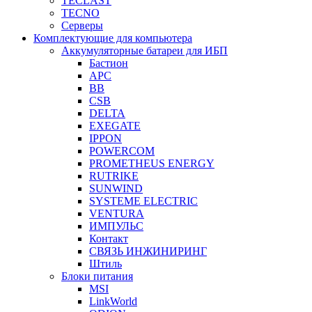
TECLAST
TECNO
Серверы
Комплектующие для компьютера
Аккумуляторные батареи для ИБП
Бастион
APC
BB
CSB
DELTA
EXEGATE
IPPON
POWERCOM
PROMETHEUS ENERGY
RUTRIKE
SUNWIND
SYSTEME ELECTRIC
VENTURA
ИМПУЛЬС
Контакт
СВЯЗЬ ИНЖИНИРИНГ
Штиль
Блоки питания
MSI
LinkWorld