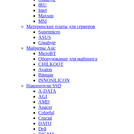
IRU
Intel
Maxsun
MSI
Материнские платы для серверов
Supermicro
ASUS
Gigabyte
Майнеры Asic
MicroBT
Оборудование для майнинга
CHILKOOT
Avalon
Bitmain
INNOSILICON
Накопители SSD
A-DATA
AGI
AMD
Apacer
Colorful
Crucial
DATO
Dell