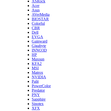
ASRock
Acer
Asus
AVerMedia
BIOSTAR
Colorful
CBR
Dell
EVGA
Gainward
Gigabyte
INNO3D
HP
Maxsun
KFA2
MSI
Matrox
NVIDIA
Palit
PowerColor
Predator
PNY
Sapphire
Sinotex
XFX