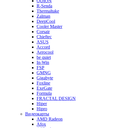
QDION
R-Senda
Thermaltake
Zalman
DeepCool
Cooler Master
Corsair
Chieftec
ASUS
Accord
Aerocool
be quiet
In-Win
FSP
GMNG
Gigabyte
Foxline
ExeGate
Formula
FRACTAL DESIGN
Hiper
Hipro
Видеокарты
AMD Radeon
Afox