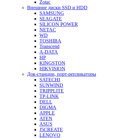
Zotac
Внешние диски SSD и HDD
SAMSUNG
SEAGATE
SILICON POWER
NETAC
WD
TOSHIBA
Transcend
A-DATA
HP
KINGSTON
HIKVISION
Док-станции, порт-репликаторы
SATECHI
SUNWIND
TRIPPLITE
TP-LINK
DELL
DIGMA
APPLE
ATEN
ASUS
J5CREATE
LENOVO