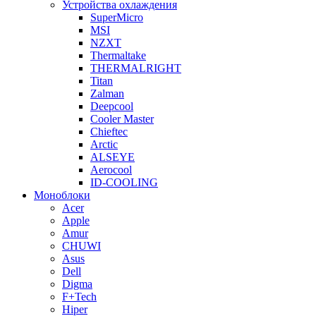
Устройства охлаждения
SuperMicro
MSI
NZXT
Thermaltake
THERMALRIGHT
Titan
Zalman
Deepcool
Cooler Master
Chieftec
Arctic
ALSEYE
Aerocool
ID-COOLING
Моноблоки
Acer
Apple
Amur
CHUWI
Asus
Dell
Digma
F+Tech
Hiper