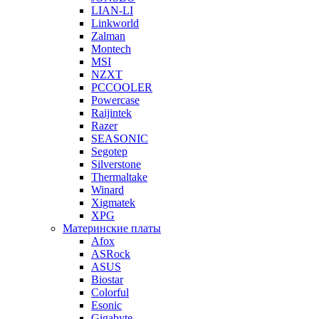
LIAN-LI
Linkworld
Zalman
Montech
MSI
NZXT
PCCOOLER
Powercase
Raijintek
Razer
SEASONIC
Segotep
Silverstone
Thermaltake
Winard
Xigmatek
XPG
Материнские платы
Afox
ASRock
ASUS
Biostar
Colorful
Esonic
Gigabyte