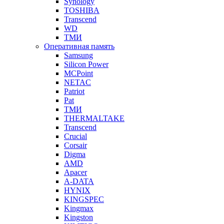
Synology
TOSHIBA
Transcend
WD
ТМИ
Оперативная память
Samsung
Silicon Power
MCPoint
NETAC
Patriot
Pat
ТМИ
THERMALTAKE
Transcend
Crucial
Corsair
Digma
AMD
Apacer
A-DATA
HYNIX
KINGSPEC
Kingmax
Kingston