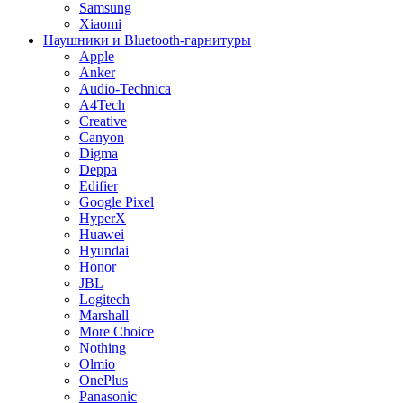
Samsung
Xiaomi
Наушники и Bluetooth-гарнитуры
Apple
Anker
Audio-Technica
A4Tech
Creative
Canyon
Digma
Deppa
Edifier
Google Pixel
HyperX
Huawei
Hyundai
Honor
JBL
Logitech
Marshall
More Choice
Nothing
Olmio
OnePlus
Panasonic