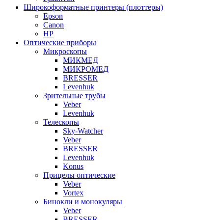
Широкоформатные принтеры (плоттеры)
Epson
Canon
HP
Оптические приборы
Микроскопы
МИКМЕД
МИКРОМЕД
BRESSER
Levenhuk
Зрительные трубы
Veber
Levenhuk
Телескопы
Sky-Watcher
Veber
BRESSER
Levenhuk
Konus
Прицелы оптические
Veber
Vortex
Бинокли и монокуляры
Veber
BRESSER