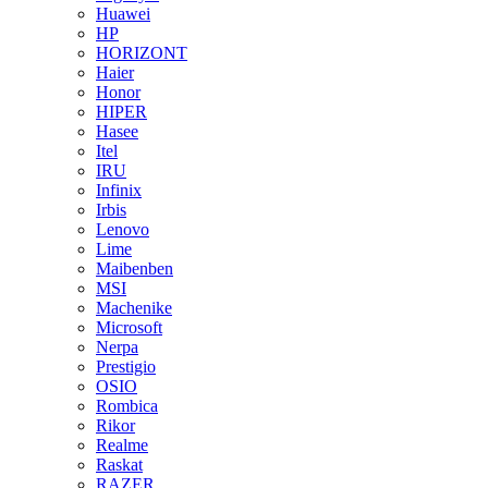
Huawei
HP
HORIZONT
Haier
Honor
HIPER
Hasee
Itel
IRU
Infinix
Irbis
Lenovo
Lime
Maibenben
MSI
Machenike
Microsoft
Nerpa
Prestigio
OSIO
Rombica
Rikor
Realme
Raskat
RAZER