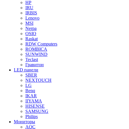
HP
IRU
IRBIS
Lenovo
MSI
Nerpa
OSIO
Raskat
RDW Computers
ROMBICA
SUNWIND
Teclast
Гравитон
LED панели
SBER
NEXTOUCH
LG
Benq
IKAR
IIYAMA
HISENSE
SAMSUNG
Philips
Мониторы
AOC