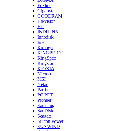
DIGMA
Foxline
Gigabyte
GOODRAM
Hikvision
HP
INDILINX
Innodisk
Intel
Kimtigo
KINGPRICE
KingSpec
Kingston
KIOXIA
Micron
MSI
Netac
Patriot
PC PET
Pioneer
Samsung
SanDisk
Seagate
Silicon Power
SUNWIND