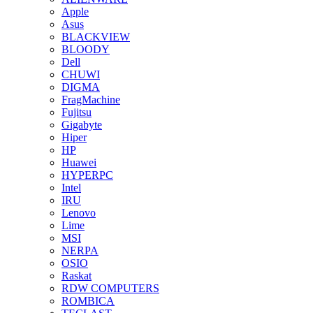
Apple
Asus
BLACKVIEW
BLOODY
Dell
CHUWI
DIGMA
FragMachine
Fujitsu
Gigabyte
Hiper
HP
Huawei
HYPERPC
Intel
IRU
Lenovo
Lime
MSI
NERPA
OSIO
Raskat
RDW COMPUTERS
ROMBICA