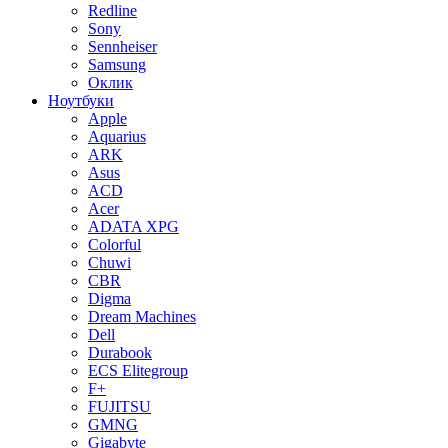
Redline
Sony
Sennheiser
Samsung
Оклик
Ноутбуки
Apple
Aquarius
ARK
Asus
ACD
Acer
ADATA XPG
Colorful
Chuwi
CBR
Digma
Dream Machines
Dell
Durabook
ECS Elitegroup
F+
FUJITSU
GMNG
Gigabyte