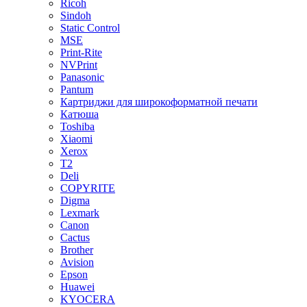
Ricoh
Sindoh
Static Control
MSE
Print-Rite
NVPrint
Panasonic
Pantum
Картриджи для широкоформатной печати
Катюша
Toshiba
Xiaomi
Xerox
T2
Deli
COPYRITE
Digma
Lexmark
Canon
Cactus
Brother
Avision
Epson
Huawei
KYOCERA