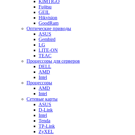
KIMTIGO
Fujitsu
GEIL
Hikvision
GoodRam
Оптические приводы
ASUS
Gembird
LG
LITE-ON
TEAC
Процессоры для серверов
DELL
AMD
Intel
Процессоры
AMD
Intel
Сетевые карты
ASUS
D-Link
Intel
Tenda
TP-Link
ZyXEL