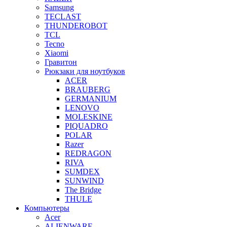
Samsung
TECLAST
THUNDEROBOT
TCL
Tecno
Xiaomi
Гравитон
Рюкзаки для ноутбуков
ACER
BRAUBERG
GERMANIUM
LENOVO
MOLESKINE
PIQUADRO
POLAR
Razer
REDRAGON
RIVA
SUMDEX
SUNWIND
The Bridge
THULE
Компьютеры
Acer
ALIENWARE