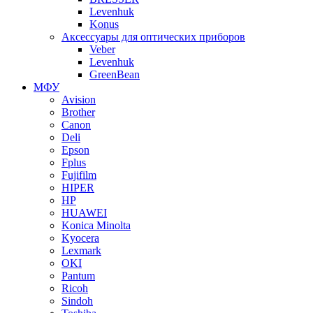
Levenhuk
Konus
Аксессуары для оптических приборов
Veber
Levenhuk
GreenBean
МФУ
Avision
Brother
Canon
Deli
Epson
Fplus
Fujifilm
HIPER
HP
HUAWEI
Konica Minolta
Kyocera
Lexmark
OKI
Pantum
Ricoh
Sindoh