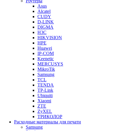
Роутеры
Asus
Alcatel
CUDY
D-LINK
DIGMA
H3C
HIKVISION
HPE
Huawei
IP-COM
Keenetic
MERCUSYS
MikroTik
Samsung
TCL
TENDA
TP-Link
Ubiquiti
Xiaomi
ZTE
ZyXEL
ТРИКОЛОР
Расходные материалы для печати
Samsung