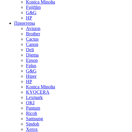
Konica Minolta
Fujifilm
G&G
HP
Принтеры
Avision
Brother
Cactus
Canon
Deli
Digma
Epson
Fplus
G&G
Hiper
HP
Konica Minolta
KYOCERA
Lexmark
OKI
Pantum
Ricoh
Samsung
Sindoh
Xerox