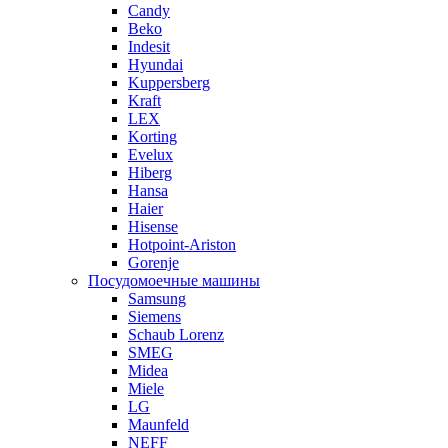
Candy
Beko
Indesit
Hyundai
Kuppersberg
Kraft
LEX
Korting
Evelux
Hiberg
Hansa
Haier
Hisense
Hotpoint-Ariston
Gorenje
Посудомоечные машины
Samsung
Siemens
Schaub Lorenz
SMEG
Midea
Miele
LG
Maunfeld
NEFF