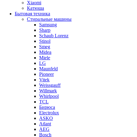
Xiaomi
Катюша
Бытовая техника
Стиральные машины
Samsung
Sharp
Schaub Lorenz
Stinol
Smeg
Midea
Miele
LG
Maunfeld
Pioneer
Vitek
Weissgauff
Willmark
Whirlpool
TCL
Бирюса
Electrolux
ASKO
Atlant
AEG
Bosch