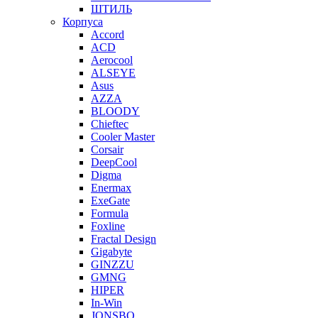
ШТИЛЬ
Корпуса
Accord
ACD
Aerocool
ALSEYE
Asus
AZZA
BLOODY
Chieftec
Cooler Master
Corsair
DeepCool
Digma
Enermax
ExeGate
Formula
Foxline
Fractal Design
Gigabyte
GINZZU
GMNG
HIPER
In-Win
JONSBO