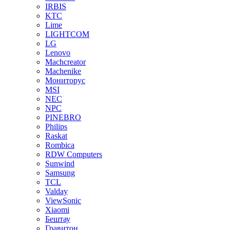
IRBIS
KTC
Lime
LIGHTCOM
LG
Lenovo
Machcreator
Machenike
Мониторус
MSI
NEC
NPC
PINEBRO
Philips
Raskat
Rombica
RDW Computers
Sunwind
Samsung
TCL
Valday
ViewSonic
Xiaomi
Бештау
Гравитон