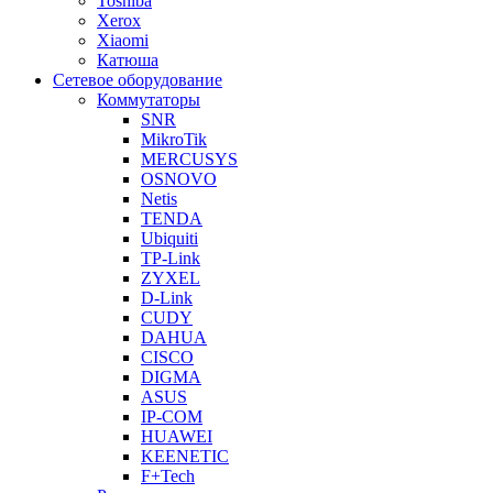
Toshiba
Xerox
Xiaomi
Катюша
Сетевое оборудование
Коммутаторы
SNR
MikroTik
MERCUSYS
OSNOVO
Netis
TENDA
Ubiquiti
TP-Link
ZYXEL
D-Link
CUDY
DAHUA
CISCO
DIGMA
ASUS
IP-COM
HUAWEI
KEENETIC
F+Tech