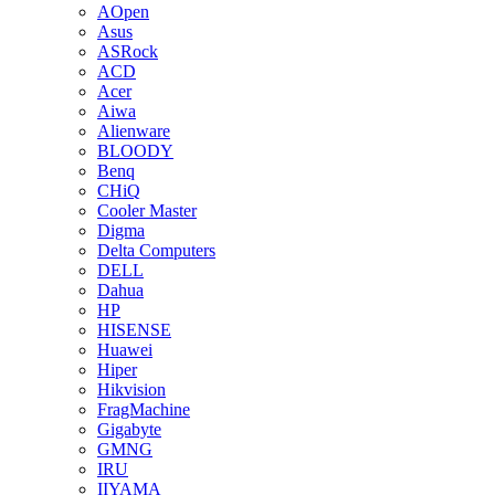
AOpen
Asus
ASRock
ACD
Acer
Aiwa
Alienware
BLOODY
Benq
CHiQ
Cooler Master
Digma
Delta Computers
DELL
Dahua
HP
HISENSE
Huawei
Hiper
Hikvision
FragMachine
Gigabyte
GMNG
IRU
IIYAMA