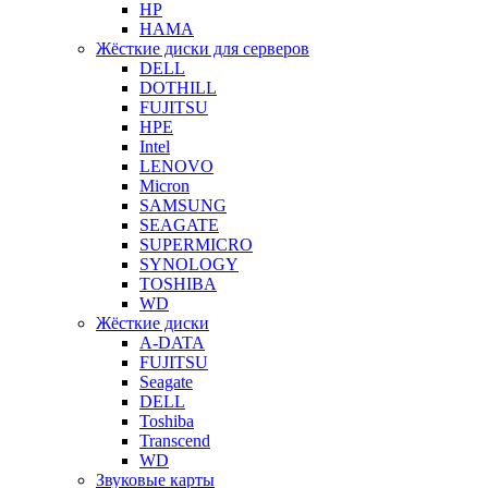
HP
HAMA
Жёсткие диски для серверов
DELL
DOTHILL
FUJITSU
HPE
Intel
LENOVO
Micron
SAMSUNG
SEAGATE
SUPERMICRO
SYNOLOGY
TOSHIBA
WD
Жёсткие диски
A-DATA
FUJITSU
Seagate
DELL
Toshiba
Transcend
WD
Звуковые карты