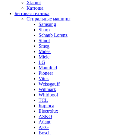
Xiaomi
Катюша
Бытовая техника
Стиральные машины
Samsung
Sharp
Schaub Lorenz
Stinol
Smeg
Midea
Miele
LG
Maunfeld
Pioneer
Vitek
Weissgauff
Willmark
Whirlpool
TCL
Бирюса
Electrolux
ASKO
Atlant
AEG
Bosch