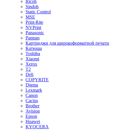
Ricoh
Sindoh
Static Control
MSE
Print-Rite
NVPrint
Panasonic
Pantum
Картриджи для широкоформатной печати
Катюша
Toshiba
Xiaomi
Xerox
T2
Deli
COPYRITE
Digma
Lexmark
Canon
Cactus
Brother
Avision
Epson
Huawei
KYOCERA