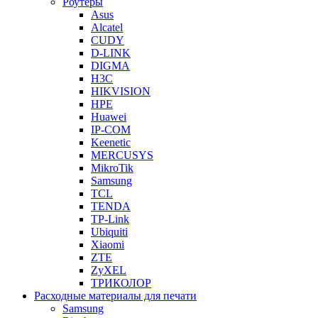
Роутеры
Asus
Alcatel
CUDY
D-LINK
DIGMA
H3C
HIKVISION
HPE
Huawei
IP-COM
Keenetic
MERCUSYS
MikroTik
Samsung
TCL
TENDA
TP-Link
Ubiquiti
Xiaomi
ZTE
ZyXEL
ТРИКОЛОР
Расходные материалы для печати
Samsung