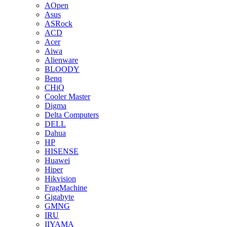
AOpen
Asus
ASRock
ACD
Acer
Aiwa
Alienware
BLOODY
Benq
CHiQ
Cooler Master
Digma
Delta Computers
DELL
Dahua
HP
HISENSE
Huawei
Hiper
Hikvision
FragMachine
Gigabyte
GMNG
IRU
IIYAMA