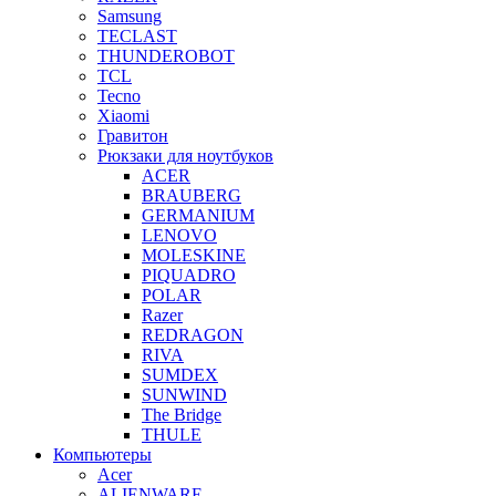
Samsung
TECLAST
THUNDEROBOT
TCL
Tecno
Xiaomi
Гравитон
Рюкзаки для ноутбуков
ACER
BRAUBERG
GERMANIUM
LENOVO
MOLESKINE
PIQUADRO
POLAR
Razer
REDRAGON
RIVA
SUMDEX
SUNWIND
The Bridge
THULE
Компьютеры
Acer
ALIENWARE