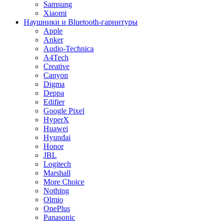
Samsung
Xiaomi
Наушники и Bluetooth-гарнитуры
Apple
Anker
Audio-Technica
A4Tech
Creative
Canyon
Digma
Deppa
Edifier
Google Pixel
HyperX
Huawei
Hyundai
Honor
JBL
Logitech
Marshall
More Choice
Nothing
Olmio
OnePlus
Panasonic