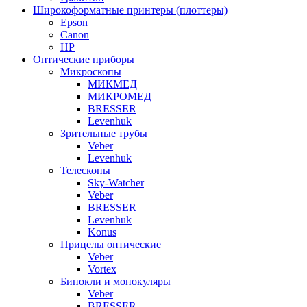
Широкоформатные принтеры (плоттеры)
Epson
Canon
HP
Оптические приборы
Микроскопы
МИКМЕД
МИКРОМЕД
BRESSER
Levenhuk
Зрительные трубы
Veber
Levenhuk
Телескопы
Sky-Watcher
Veber
BRESSER
Levenhuk
Konus
Прицелы оптические
Veber
Vortex
Бинокли и монокуляры
Veber
BRESSER