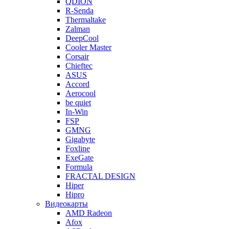
QDION
R-Senda
Thermaltake
Zalman
DeepCool
Cooler Master
Corsair
Chieftec
ASUS
Accord
Aerocool
be quiet
In-Win
FSP
GMNG
Gigabyte
Foxline
ExeGate
Formula
FRACTAL DESIGN
Hiper
Hipro
Видеокарты
AMD Radeon
Afox