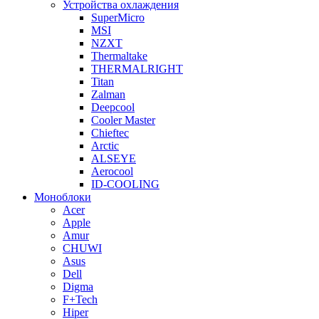
Устройства охлаждения
SuperMicro
MSI
NZXT
Thermaltake
THERMALRIGHT
Titan
Zalman
Deepcool
Cooler Master
Chieftec
Arctic
ALSEYE
Aerocool
ID-COOLING
Моноблоки
Acer
Apple
Amur
CHUWI
Asus
Dell
Digma
F+Tech
Hiper