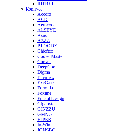
ШТИЛЬ
Корпуса
Accord
ACD
Aerocool
ALSEYE
Asus
AZZA
BLOODY
Chieftec
Cooler Master
Corsair
DeepCool
Digma
Enermax
ExeGate
Formula
Foxline
Fractal Design
Gigabyte
GINZZU
GMNG
HIPER
In-Win
JONSBO