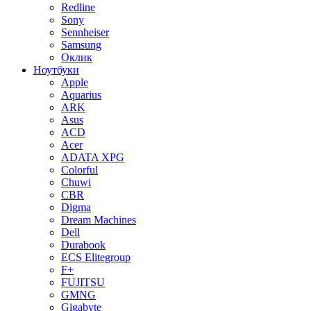
Redline
Sony
Sennheiser
Samsung
Оклик
Ноутбуки
Apple
Aquarius
ARK
Asus
ACD
Acer
ADATA XPG
Colorful
Chuwi
CBR
Digma
Dream Machines
Dell
Durabook
ECS Elitegroup
F+
FUJITSU
GMNG
Gigabyte