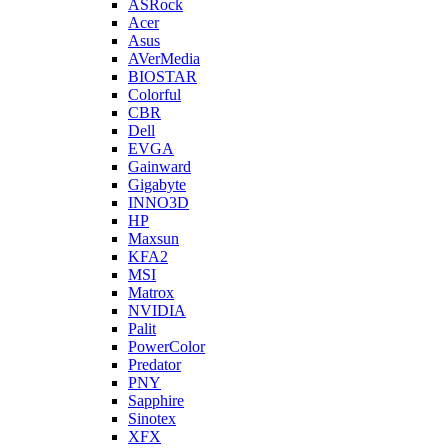
ASRock
Acer
Asus
AVerMedia
BIOSTAR
Colorful
CBR
Dell
EVGA
Gainward
Gigabyte
INNO3D
HP
Maxsun
KFA2
MSI
Matrox
NVIDIA
Palit
PowerColor
Predator
PNY
Sapphire
Sinotex
XFX