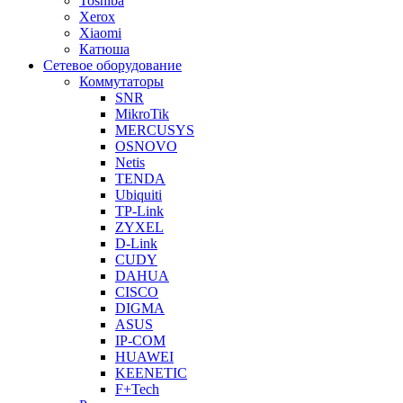
Toshiba
Xerox
Xiaomi
Катюша
Сетевое оборудование
Коммутаторы
SNR
MikroTik
MERCUSYS
OSNOVO
Netis
TENDA
Ubiquiti
TP-Link
ZYXEL
D-Link
CUDY
DAHUA
CISCO
DIGMA
ASUS
IP-COM
HUAWEI
KEENETIC
F+Tech