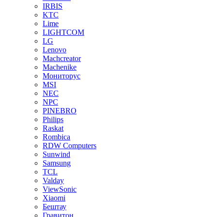
IRBIS
KTC
Lime
LIGHTCOM
LG
Lenovo
Machcreator
Machenike
Мониторус
MSI
NEC
NPC
PINEBRO
Philips
Raskat
Rombica
RDW Computers
Sunwind
Samsung
TCL
Valday
ViewSonic
Xiaomi
Бештау
Гравитон