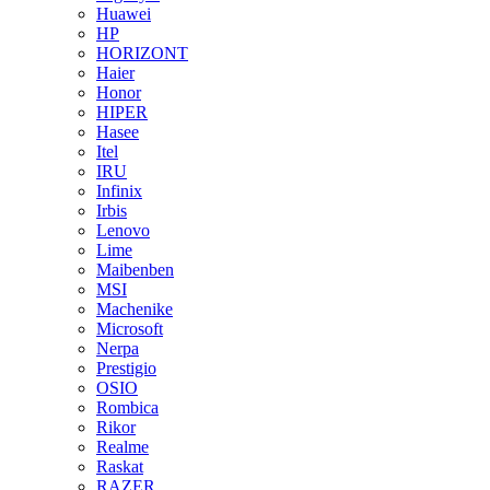
Huawei
HP
HORIZONT
Haier
Honor
HIPER
Hasee
Itel
IRU
Infinix
Irbis
Lenovo
Lime
Maibenben
MSI
Machenike
Microsoft
Nerpa
Prestigio
OSIO
Rombica
Rikor
Realme
Raskat
RAZER