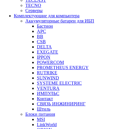
TECLAST
TECNO
Серверы
Комплектующие для компьютера
Аккумуляторные батареи для ИБП
Бастион
APC
BB
CSB
DELTA
EXEGATE
IPPON
POWERCOM
PROMETHEUS ENERGY
RUTRIKE
SUNWIND
SYSTEME ELECTRIC
VENTURA
ИМПУЛЬС
Контакт
СВЯЗЬ ИНЖИНИРИНГ
Штиль
Блоки питания
MSI
LinkWorld