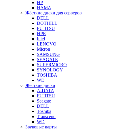
HP
HAMA
Жёсткие диски для серверов
DELL
DOTHILL
FUJITSU
HPE
Intel
LENOVO
Micron
SAMSUNG
SEAGATE
SUPERMICRO
SYNOLOGY
TOSHIBA
WD
Жёсткие диски
A-DATA
FUJITSU
Seagate
DELL
Toshiba
Transcend
WD
Звуковые карты