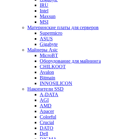
IRU
Intel
Maxsun
MSI
Материнские платы для серверов
Supermicro
ASUS
Gigabyte
Майнеры Asic
MicroBT
Оборудование для майнинга
CHILKOOT
Avalon
Bitmain
INNOSILICON
Накопители SSD
A-DATA
AGI
AMD
Apacer
Colorful
Crucial
DATO
Dell