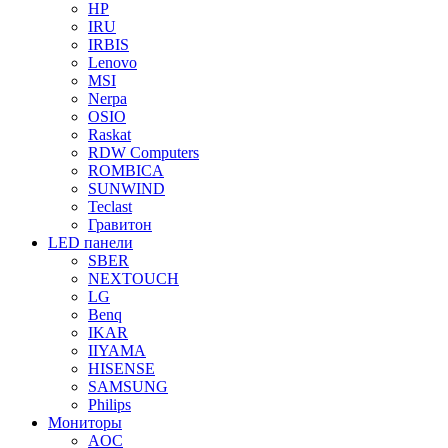
HP
IRU
IRBIS
Lenovo
MSI
Nerpa
OSIO
Raskat
RDW Computers
ROMBICA
SUNWIND
Teclast
Гравитон
LED панели
SBER
NEXTOUCH
LG
Benq
IKAR
IIYAMA
HISENSE
SAMSUNG
Philips
Мониторы
AOC