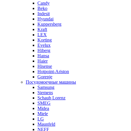
Candy
Beko
Indesit
Hyundai
Kuppersberg
Kraft
LEX
Korting
Evelux
Hiberg
Hansa
Haier
Hisense
Hotpoint-Ariston
Gorenje
Посудомоечные машины
Samsung
Siemens
Schaub Lorenz
SMEG
Midea
Miele
LG
Maunfeld
NEFF