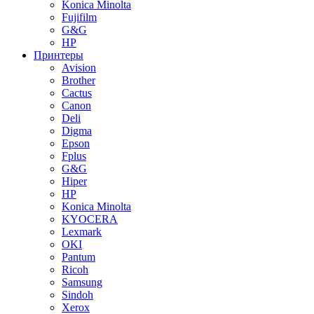
Konica Minolta
Fujifilm
G&G
HP
Принтеры
Avision
Brother
Cactus
Canon
Deli
Digma
Epson
Fplus
G&G
Hiper
HP
Konica Minolta
KYOCERA
Lexmark
OKI
Pantum
Ricoh
Samsung
Sindoh
Xerox