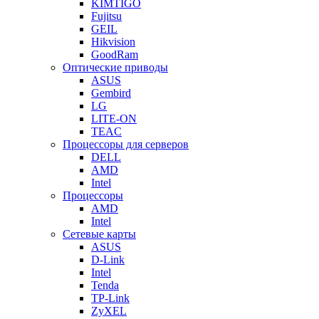
KIMTIGO
Fujitsu
GEIL
Hikvision
GoodRam
Оптические приводы
ASUS
Gembird
LG
LITE-ON
TEAC
Процессоры для серверов
DELL
AMD
Intel
Процессоры
AMD
Intel
Сетевые карты
ASUS
D-Link
Intel
Tenda
TP-Link
ZyXEL