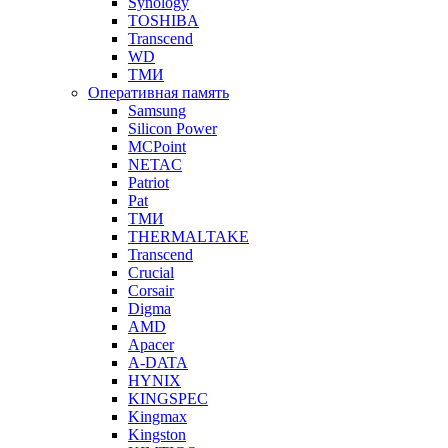
Synology
TOSHIBA
Transcend
WD
ТМИ
Оперативная память
Samsung
Silicon Power
MCPoint
NETAC
Patriot
Pat
ТМИ
THERMALTAKE
Transcend
Crucial
Corsair
Digma
AMD
Apacer
A-DATA
HYNIX
KINGSPEC
Kingmax
Kingston