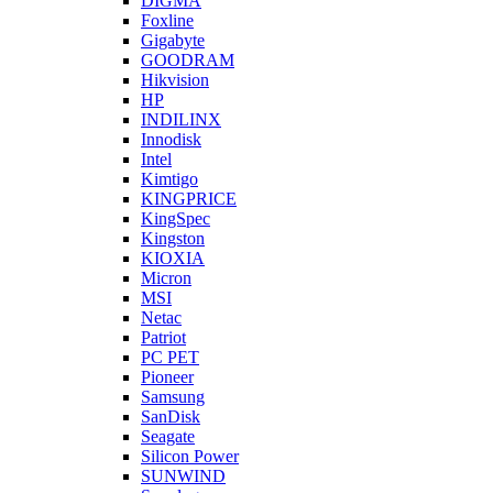
DIGMA
Foxline
Gigabyte
GOODRAM
Hikvision
HP
INDILINX
Innodisk
Intel
Kimtigo
KINGPRICE
KingSpec
Kingston
KIOXIA
Micron
MSI
Netac
Patriot
PC PET
Pioneer
Samsung
SanDisk
Seagate
Silicon Power
SUNWIND