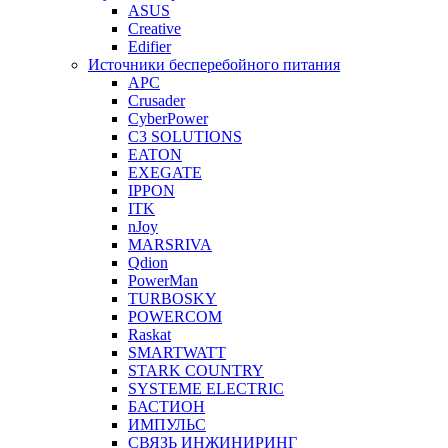
ASUS
Creative
Edifier
Источники бесперебойного питания
APC
Crusader
CyberPower
C3 SOLUTIONS
EATON
EXEGATE
IPPON
ITK
nJoy
MARSRIVA
Qdion
PowerMan
TURBOSKY
POWERCOM
Raskat
SMARTWATT
STARK COUNTRY
SYSTEME ELECTRIC
БАСТИОН
ИМПУЛЬС
СВЯЗЬ ИНЖИНИРИНГ