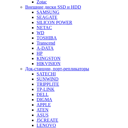
Zotac
Внешние диски SSD и HDD
SAMSUNG
SEAGATE
SILICON POWER
NETAC
WD
TOSHIBA
Transcend
A-DATA
HP
KINGSTON
HIKVISION
Док-станции, порт-репликаторы
SATECHI
SUNWIND
TRIPPLITE
TP-LINK
DELL
DIGMA
APPLE
ATEN
ASUS
J5CREATE
LENOVO