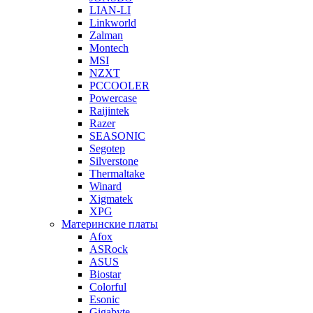
LIAN-LI
Linkworld
Zalman
Montech
MSI
NZXT
PCCOOLER
Powercase
Raijintek
Razer
SEASONIC
Segotep
Silverstone
Thermaltake
Winard
Xigmatek
XPG
Материнские платы
Afox
ASRock
ASUS
Biostar
Colorful
Esonic
Gigabyte