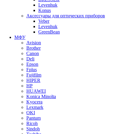
Levenhuk
Konus
Аксессуары для оптических приборов
Veber
Levenhuk
GreenBean
МФУ
Avision
Brother
Canon
Deli
Epson
Fplus
Fujifilm
HIPER
HP
HUAWEI
Konica Minolta
Kyocera
Lexmark
OKI
Pantum
Ricoh
Sindoh