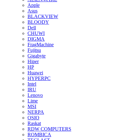
Apple
Asus
BLACKVIEW
BLOODY
Dell
CHUWI
DIGMA
FragMachine
Fujitsu
Gigabyte
Hiper
HP
Huawei
HYPERPC
Intel
IRU
Lenovo
Lime
MSI
NERPA
OSIO
Raskat
RDW COMPUTERS
ROMBICA