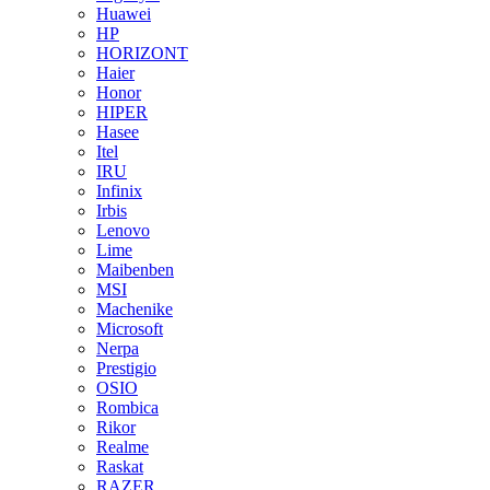
Huawei
HP
HORIZONT
Haier
Honor
HIPER
Hasee
Itel
IRU
Infinix
Irbis
Lenovo
Lime
Maibenben
MSI
Machenike
Microsoft
Nerpa
Prestigio
OSIO
Rombica
Rikor
Realme
Raskat
RAZER