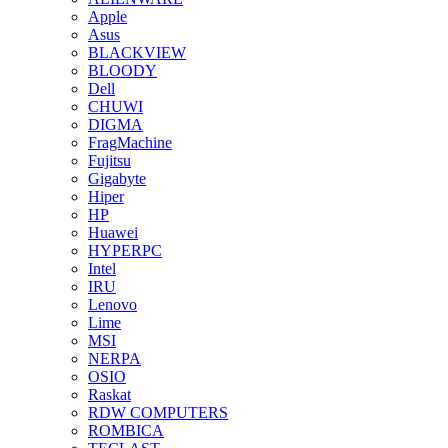
Apple
Asus
BLACKVIEW
BLOODY
Dell
CHUWI
DIGMA
FragMachine
Fujitsu
Gigabyte
Hiper
HP
Huawei
HYPERPC
Intel
IRU
Lenovo
Lime
MSI
NERPA
OSIO
Raskat
RDW COMPUTERS
ROMBICA