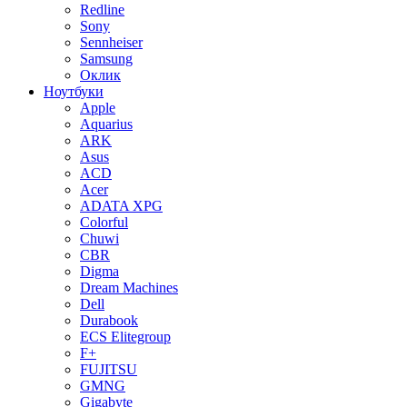
Redline
Sony
Sennheiser
Samsung
Оклик
Ноутбуки
Apple
Aquarius
ARK
Asus
ACD
Acer
ADATA XPG
Colorful
Chuwi
CBR
Digma
Dream Machines
Dell
Durabook
ECS Elitegroup
F+
FUJITSU
GMNG
Gigabyte