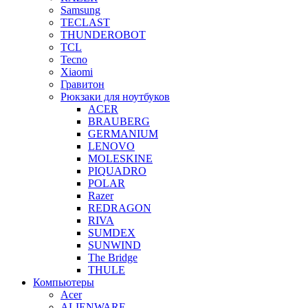
Samsung
TECLAST
THUNDEROBOT
TCL
Tecno
Xiaomi
Гравитон
Рюкзаки для ноутбуков
ACER
BRAUBERG
GERMANIUM
LENOVO
MOLESKINE
PIQUADRO
POLAR
Razer
REDRAGON
RIVA
SUMDEX
SUNWIND
The Bridge
THULE
Компьютеры
Acer
ALIENWARE