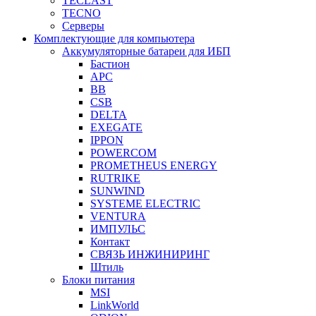
TECLAST
TECNO
Серверы
Комплектующие для компьютера
Аккумуляторные батареи для ИБП
Бастион
APC
BB
CSB
DELTA
EXEGATE
IPPON
POWERCOM
PROMETHEUS ENERGY
RUTRIKE
SUNWIND
SYSTEME ELECTRIC
VENTURA
ИМПУЛЬС
Контакт
СВЯЗЬ ИНЖИНИРИНГ
Штиль
Блоки питания
MSI
LinkWorld