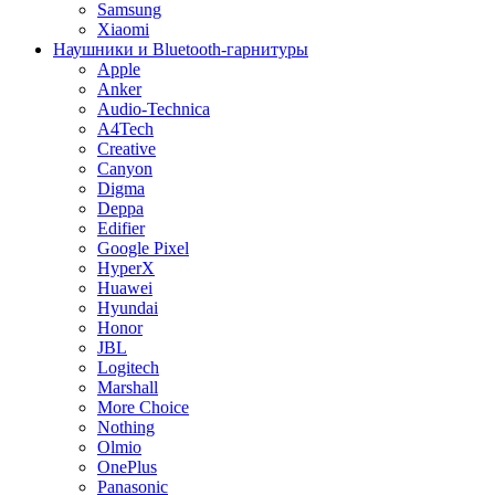
Samsung
Xiaomi
Наушники и Bluetooth-гарнитуры
Apple
Anker
Audio-Technica
A4Tech
Creative
Canyon
Digma
Deppa
Edifier
Google Pixel
HyperX
Huawei
Hyundai
Honor
JBL
Logitech
Marshall
More Choice
Nothing
Olmio
OnePlus
Panasonic