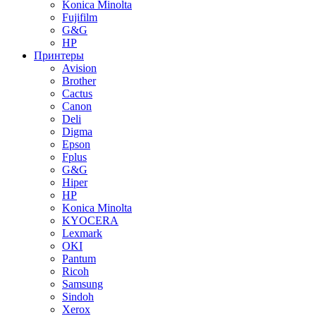
Konica Minolta
Fujifilm
G&G
HP
Принтеры
Avision
Brother
Cactus
Canon
Deli
Digma
Epson
Fplus
G&G
Hiper
HP
Konica Minolta
KYOCERA
Lexmark
OKI
Pantum
Ricoh
Samsung
Sindoh
Xerox