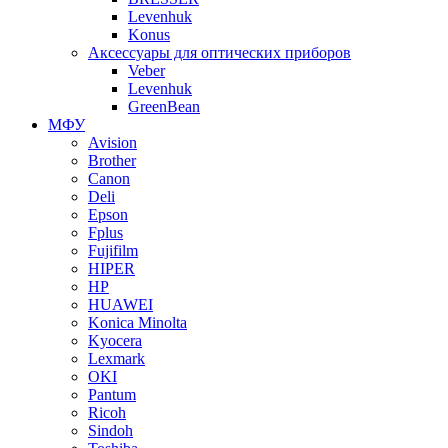
Levenhuk
Konus
Аксессуары для оптических приборов
Veber
Levenhuk
GreenBean
МФУ
Avision
Brother
Canon
Deli
Epson
Fplus
Fujifilm
HIPER
HP
HUAWEI
Konica Minolta
Kyocera
Lexmark
OKI
Pantum
Ricoh
Sindoh