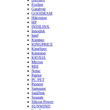
DIGMA
Foxline
Gigabyte
GOODRAM
Hikvision
HP
INDILINX
Innodisk
Intel
Kimtigo
KINGPRICE
KingSpec
Kingston
KIOXIA
Micron
MSI
Netac
Patriot
PC PET
Pioneer
Samsung
SanDisk
Seagate
Silicon Power
SUNWIND