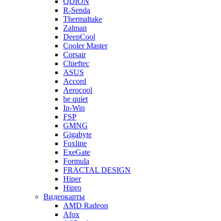
QDION
R-Senda
Thermaltake
Zalman
DeepCool
Cooler Master
Corsair
Chieftec
ASUS
Accord
Aerocool
be quiet
In-Win
FSP
GMNG
Gigabyte
Foxline
ExeGate
Formula
FRACTAL DESIGN
Hiper
Hipro
Видеокарты
AMD Radeon
Afox