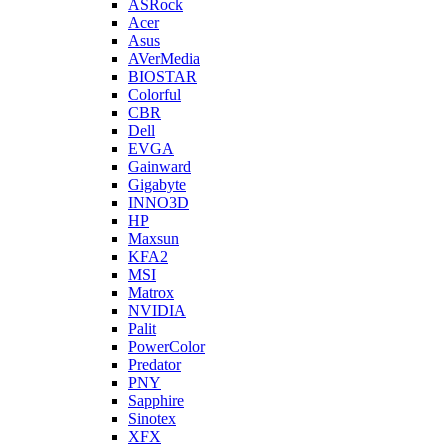
ASRock
Acer
Asus
AVerMedia
BIOSTAR
Colorful
CBR
Dell
EVGA
Gainward
Gigabyte
INNO3D
HP
Maxsun
KFA2
MSI
Matrox
NVIDIA
Palit
PowerColor
Predator
PNY
Sapphire
Sinotex
XFX