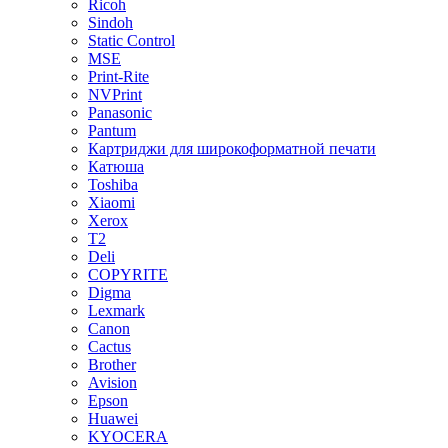
Ricoh
Sindoh
Static Control
MSE
Print-Rite
NVPrint
Panasonic
Pantum
Картриджи для широкоформатной печати
Катюша
Toshiba
Xiaomi
Xerox
T2
Deli
COPYRITE
Digma
Lexmark
Canon
Cactus
Brother
Avision
Epson
Huawei
KYOCERA