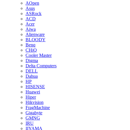
AOpen
Asus
ASRock
ACD
Acer
Aiwa
Alienware
BLOODY
Benq
CHiQ
Cooler Master
Digma
Delta Computers
DELL
Dahua
HP
HISENSE
Huawei
Hiper
Hikvision
FragMachine
Gigabyte
GMNG
IRU
IIYAMA