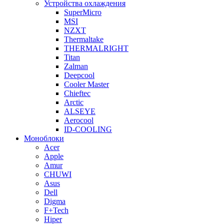
Устройства охлаждения
SuperMicro
MSI
NZXT
Thermaltake
THERMALRIGHT
Titan
Zalman
Deepcool
Cooler Master
Chieftec
Arctic
ALSEYE
Aerocool
ID-COOLING
Моноблоки
Acer
Apple
Amur
CHUWI
Asus
Dell
Digma
F+Tech
Hiper