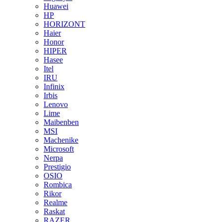
Huawei
HP
HORIZONT
Haier
Honor
HIPER
Hasee
Itel
IRU
Infinix
Irbis
Lenovo
Lime
Maibenben
MSI
Machenike
Microsoft
Nerpa
Prestigio
OSIO
Rombica
Rikor
Realme
Raskat
RAZER