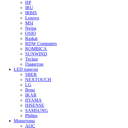
HP
IRU
IRBIS
Lenovo
MSI
Nerpa
OSIO
Raskat
RDW Computers
ROMBICA
SUNWIND
Teclast
Гравитон
LED панели
SBER
NEXTOUCH
LG
Benq
IKAR
IIYAMA
HISENSE
SAMSUNG
Philips
Мониторы
AOC