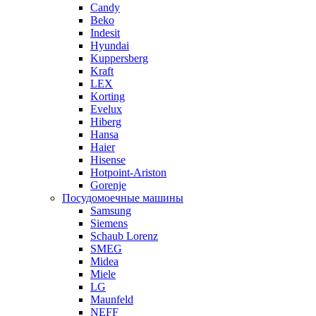
Candy
Beko
Indesit
Hyundai
Kuppersberg
Kraft
LEX
Korting
Evelux
Hiberg
Hansa
Haier
Hisense
Hotpoint-Ariston
Gorenje
Посудомоечные машины
Samsung
Siemens
Schaub Lorenz
SMEG
Midea
Miele
LG
Maunfeld
NEFF