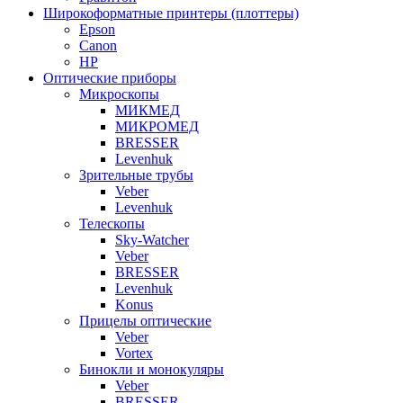
Широкоформатные принтеры (плоттеры)
Epson
Canon
HP
Оптические приборы
Микроскопы
МИКМЕД
МИКРОМЕД
BRESSER
Levenhuk
Зрительные трубы
Veber
Levenhuk
Телескопы
Sky-Watcher
Veber
BRESSER
Levenhuk
Konus
Прицелы оптические
Veber
Vortex
Бинокли и монокуляры
Veber
BRESSER