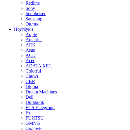
Redline
Sony
Sennheiser
Samsung
Оклик
Ноутбуки
Apple
Aquarius
ARK
Asus
ACD
Acer
ADATA XPG
Colorful
Chuwi
CBR
Digma
Dream Machines
Dell
Durabook
ECS Elitegroup
F+
FUJITSU
GMNG
Gigabyte