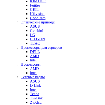
KIMTIGO
Fujitsu
GEIL
Hikvision
GoodRam
Оптические приводы
ASUS
Gembird
LG
LITE-ON
TEAC
Процессоры для серверов
DELL
AMD
Intel
Процессоры
AMD
Intel
Сетевые карты
ASUS
D-Link
Intel
Tenda
TP-Link
ZyXEL