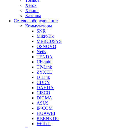
Toshiba
Xerox
Xiaomi
Катюша
Сетевое оборудование
Коммутаторы
SNR
MikroTik
MERCUSYS
OSNOVO
Netis
TENDA
Ubiquiti
TP-Link
ZYXEL
D-Link
CUDY
DAHUA
CISCO
DIGMA
ASUS
IP-COM
HUAWEI
KEENETIC
F+Tech