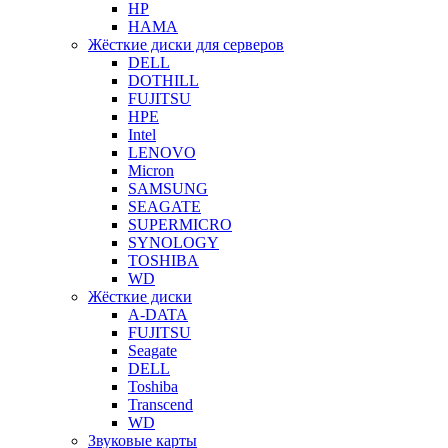
HP
HAMA
Жёсткие диски для серверов
DELL
DOTHILL
FUJITSU
HPE
Intel
LENOVO
Micron
SAMSUNG
SEAGATE
SUPERMICRO
SYNOLOGY
TOSHIBA
WD
Жёсткие диски
A-DATA
FUJITSU
Seagate
DELL
Toshiba
Transcend
WD
Звуковые карты