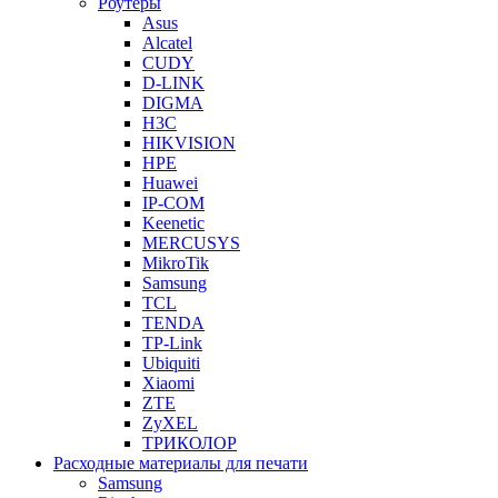
Роутеры
Asus
Alcatel
CUDY
D-LINK
DIGMA
H3C
HIKVISION
HPE
Huawei
IP-COM
Keenetic
MERCUSYS
MikroTik
Samsung
TCL
TENDA
TP-Link
Ubiquiti
Xiaomi
ZTE
ZyXEL
ТРИКОЛОР
Расходные материалы для печати
Samsung