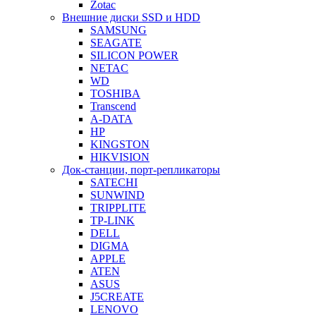
Zotac
Внешние диски SSD и HDD
SAMSUNG
SEAGATE
SILICON POWER
NETAC
WD
TOSHIBA
Transcend
A-DATA
HP
KINGSTON
HIKVISION
Док-станции, порт-репликаторы
SATECHI
SUNWIND
TRIPPLITE
TP-LINK
DELL
DIGMA
APPLE
ATEN
ASUS
J5CREATE
LENOVO