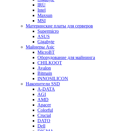
IRU
Intel
Maxsun
MSI
Материнские платы для серверов
Supermicro
ASUS
Gigabyte
Майнеры Asic
MicroBT
Оборудование для майнинга
CHILKOOT
Avalon
Bitmain
INNOSILICON
Накопители SSD
A-DATA
AGI
AMD
Apacer
Colorful
Crucial
DATO
Dell