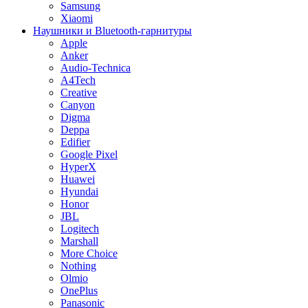
Samsung
Xiaomi
Наушники и Bluetooth-гарнитуры
Apple
Anker
Audio-Technica
A4Tech
Creative
Canyon
Digma
Deppa
Edifier
Google Pixel
HyperX
Huawei
Hyundai
Honor
JBL
Logitech
Marshall
More Choice
Nothing
Olmio
OnePlus
Panasonic