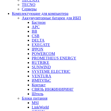
TECLAST
TECNO
Серверы
Комплектующие для компьютера
Аккумуляторные батареи для ИБП
Бастион
APC
BB
CSB
DELTA
EXEGATE
IPPON
POWERCOM
PROMETHEUS ENERGY
RUTRIKE
SUNWIND
SYSTEME ELECTRIC
VENTURA
ИМПУЛЬС
Контакт
СВЯЗЬ ИНЖИНИРИНГ
Штиль
Блоки питания
MSI
LinkWorld