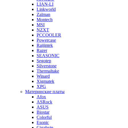
LIAN-LI
Linkworld
Zalman
Montech
MSI
NZXT
PCCOOLER
Powercase
Raijintek
Razer
SEASONIC
Segotep
Silverstone
Thermaltake
Winard
Xigmatek
XPG
Материнские платы
Afox
ASRock
ASUS
Biostar
Colorful
Esonic
Gigabyte