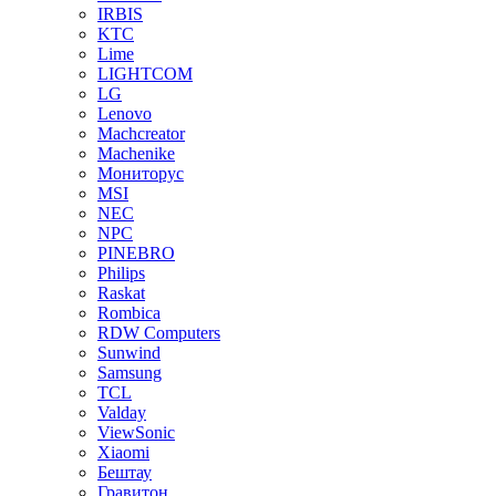
IRBIS
KTC
Lime
LIGHTCOM
LG
Lenovo
Machcreator
Machenike
Мониторус
MSI
NEC
NPC
PINEBRO
Philips
Raskat
Rombica
RDW Computers
Sunwind
Samsung
TCL
Valday
ViewSonic
Xiaomi
Бештау
Гравитон