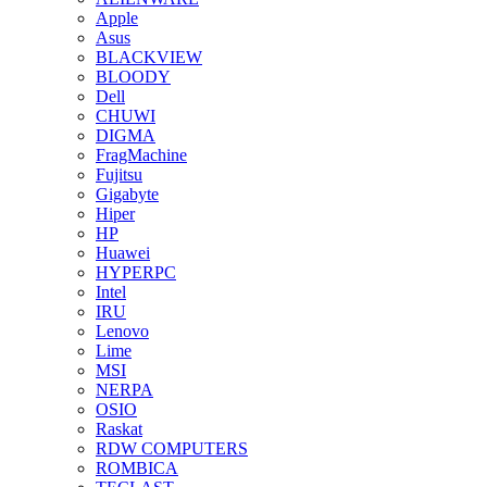
Apple
Asus
BLACKVIEW
BLOODY
Dell
CHUWI
DIGMA
FragMachine
Fujitsu
Gigabyte
Hiper
HP
Huawei
HYPERPC
Intel
IRU
Lenovo
Lime
MSI
NERPA
OSIO
Raskat
RDW COMPUTERS
ROMBICA