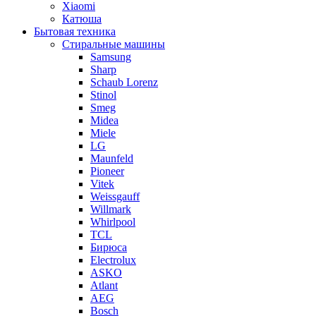
Xiaomi
Катюша
Бытовая техника
Стиральные машины
Samsung
Sharp
Schaub Lorenz
Stinol
Smeg
Midea
Miele
LG
Maunfeld
Pioneer
Vitek
Weissgauff
Willmark
Whirlpool
TCL
Бирюса
Electrolux
ASKO
Atlant
AEG
Bosch