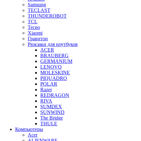
Samsung
TECLAST
THUNDEROBOT
TCL
Tecno
Xiaomi
Гравитон
Рюкзаки для ноутбуков
ACER
BRAUBERG
GERMANIUM
LENOVO
MOLESKINE
PIQUADRO
POLAR
Razer
REDRAGON
RIVA
SUMDEX
SUNWIND
The Bridge
THULE
Компьютеры
Acer
ALIENWARE