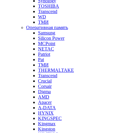
Synology
TOSHIBA
Transcend
WD
ТМИ
Оперативная память
Samsung
Silicon Power
MCPoint
NETAC
Patriot
Pat
ТМИ
THERMALTAKE
Transcend
Crucial
Corsair
Digma
AMD
Apacer
A-DATA
HYNIX
KINGSPEC
Kingmax
Kingston