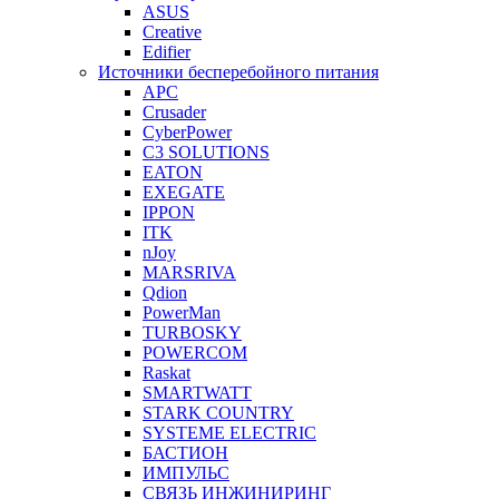
ASUS
Creative
Edifier
Источники бесперебойного питания
APC
Crusader
CyberPower
C3 SOLUTIONS
EATON
EXEGATE
IPPON
ITK
nJoy
MARSRIVA
Qdion
PowerMan
TURBOSKY
POWERCOM
Raskat
SMARTWATT
STARK COUNTRY
SYSTEME ELECTRIC
БАСТИОН
ИМПУЛЬС
СВЯЗЬ ИНЖИНИРИНГ