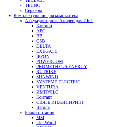
TECLAST
TECNO
Серверы
Комплектующие для компьютера
Аккумуляторные батареи для ИБП
Бастион
APC
BB
CSB
DELTA
EXEGATE
IPPON
POWERCOM
PROMETHEUS ENERGY
RUTRIKE
SUNWIND
SYSTEME ELECTRIC
VENTURA
ИМПУЛЬС
Контакт
СВЯЗЬ ИНЖИНИРИНГ
Штиль
Блоки питания
MSI
LinkWorld