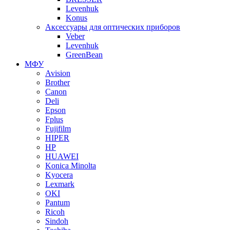
Levenhuk
Konus
Аксессуары для оптических приборов
Veber
Levenhuk
GreenBean
МФУ
Avision
Brother
Canon
Deli
Epson
Fplus
Fujifilm
HIPER
HP
HUAWEI
Konica Minolta
Kyocera
Lexmark
OKI
Pantum
Ricoh
Sindoh