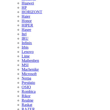
Huawei
HP
HORIZONT
Haier
Honor
HIPER
Hasee
Itel
IRU
Infinix
Irbis
Lenovo
Lime
Maibenben
MSI
Machenike
Microsoft
Nerpa
Prestigio
OSIO
Rombica
Rikor
Realme
Raskat
RAZER