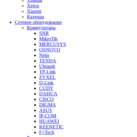
Toshiba
Xerox
Xiaomi
Катюша
Сетевое оборудование
Коммутаторы
SNR
MikroTik
MERCUSYS
OSNOVO
Netis
TENDA
Ubiquiti
TP-Link
ZYXEL
D-Link
CUDY
DAHUA
CISCO
DIGMA
ASUS
IP-COM
HUAWEI
KEENETIC
F+Tech