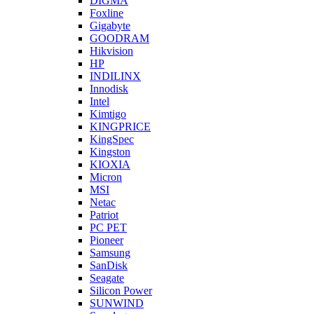
DIGMA
Foxline
Gigabyte
GOODRAM
Hikvision
HP
INDILINX
Innodisk
Intel
Kimtigo
KINGPRICE
KingSpec
Kingston
KIOXIA
Micron
MSI
Netac
Patriot
PC PET
Pioneer
Samsung
SanDisk
Seagate
Silicon Power
SUNWIND