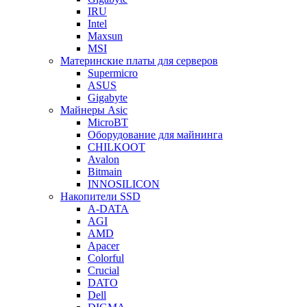
IRU
Intel
Maxsun
MSI
Материнские платы для серверов
Supermicro
ASUS
Gigabyte
Майнеры Asic
MicroBT
Оборудование для майнинга
CHILKOOT
Avalon
Bitmain
INNOSILICON
Накопители SSD
A-DATA
AGI
AMD
Apacer
Colorful
Crucial
DATO
Dell