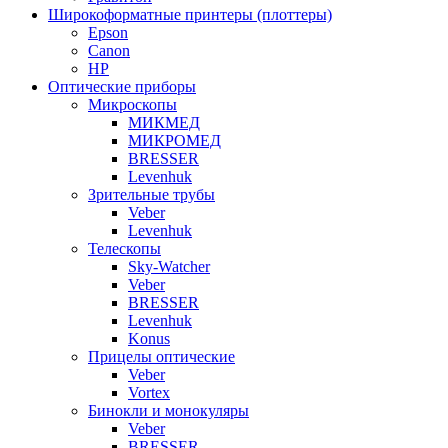
Широкоформатные принтеры (плоттеры)
Epson
Canon
HP
Оптические приборы
Микроскопы
МИКМЕД
МИКРОМЕД
BRESSER
Levenhuk
Зрительные трубы
Veber
Levenhuk
Телескопы
Sky-Watcher
Veber
BRESSER
Levenhuk
Konus
Прицелы оптические
Veber
Vortex
Бинокли и монокуляры
Veber
BRESSER