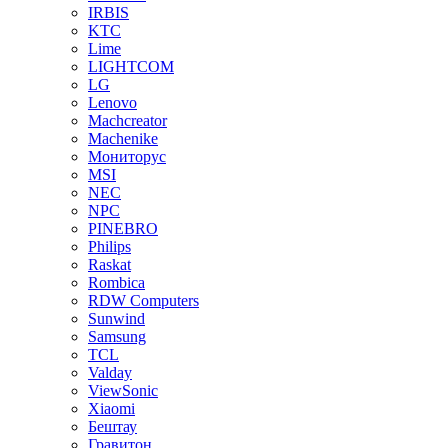
IRBIS
KTC
Lime
LIGHTCOM
LG
Lenovo
Machcreator
Machenike
Мониторус
MSI
NEC
NPC
PINEBRO
Philips
Raskat
Rombica
RDW Computers
Sunwind
Samsung
TCL
Valday
ViewSonic
Xiaomi
Бештау
Гравитон