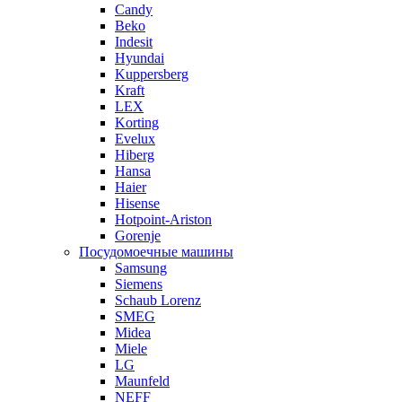
Candy
Beko
Indesit
Hyundai
Kuppersberg
Kraft
LEX
Korting
Evelux
Hiberg
Hansa
Haier
Hisense
Hotpoint-Ariston
Gorenje
Посудомоечные машины
Samsung
Siemens
Schaub Lorenz
SMEG
Midea
Miele
LG
Maunfeld
NEFF