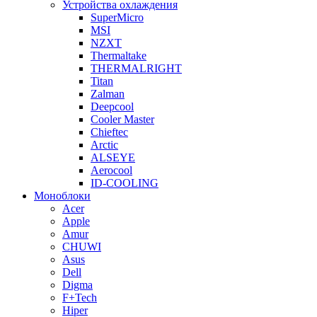
Устройства охлаждения
SuperMicro
MSI
NZXT
Thermaltake
THERMALRIGHT
Titan
Zalman
Deepcool
Cooler Master
Chieftec
Arctic
ALSEYE
Aerocool
ID-COOLING
Моноблоки
Acer
Apple
Amur
CHUWI
Asus
Dell
Digma
F+Tech
Hiper