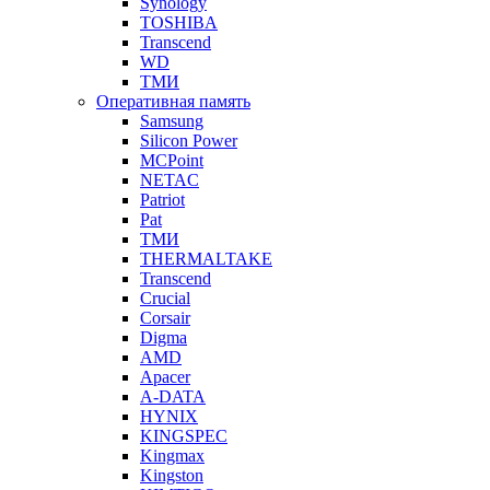
Synology
TOSHIBA
Transcend
WD
ТМИ
Оперативная память
Samsung
Silicon Power
MCPoint
NETAC
Patriot
Pat
ТМИ
THERMALTAKE
Transcend
Crucial
Corsair
Digma
AMD
Apacer
A-DATA
HYNIX
KINGSPEC
Kingmax
Kingston