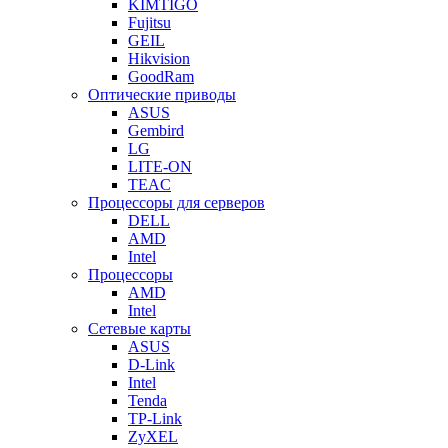
KIMTIGO
Fujitsu
GEIL
Hikvision
GoodRam
Оптические приводы
ASUS
Gembird
LG
LITE-ON
TEAC
Процессоры для серверов
DELL
AMD
Intel
Процессоры
AMD
Intel
Сетевые карты
ASUS
D-Link
Intel
Tenda
TP-Link
ZyXEL