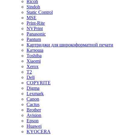
Ricoh
Sindoh
Static Control
MSE
Print-Rite
NVPrint
Panasonic
Pantum
Картриджи для широкоформатной печати
Катюша
Toshiba
Xiaomi
Xerox
T2
Deli
COPYRITE
Digma
Lexmark
Canon
Cactus
Brother
Avision
Epson
Huawei
KYOCERA