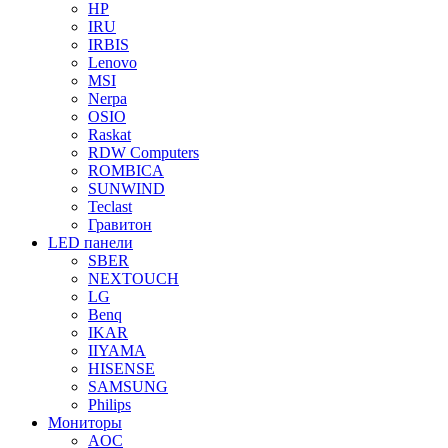
HP
IRU
IRBIS
Lenovo
MSI
Nerpa
OSIO
Raskat
RDW Computers
ROMBICA
SUNWIND
Teclast
Гравитон
LED панели
SBER
NEXTOUCH
LG
Benq
IKAR
IIYAMA
HISENSE
SAMSUNG
Philips
Мониторы
AOC