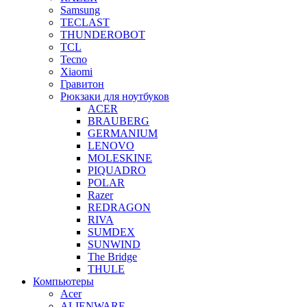
Samsung
TECLAST
THUNDEROBOT
TCL
Tecno
Xiaomi
Гравитон
Рюкзаки для ноутбуков
ACER
BRAUBERG
GERMANIUM
LENOVO
MOLESKINE
PIQUADRO
POLAR
Razer
REDRAGON
RIVA
SUMDEX
SUNWIND
The Bridge
THULE
Компьютеры
Acer
ALIENWARE