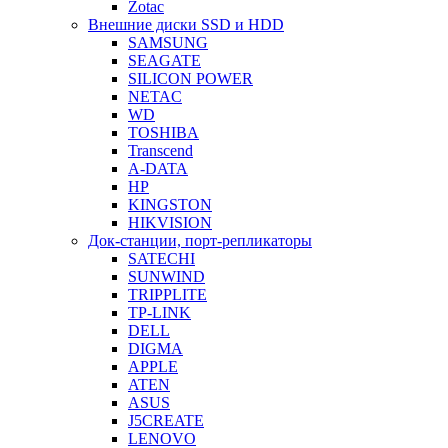
Zotac
Внешние диски SSD и HDD
SAMSUNG
SEAGATE
SILICON POWER
NETAC
WD
TOSHIBA
Transcend
A-DATA
HP
KINGSTON
HIKVISION
Док-станции, порт-репликаторы
SATECHI
SUNWIND
TRIPPLITE
TP-LINK
DELL
DIGMA
APPLE
ATEN
ASUS
J5CREATE
LENOVO