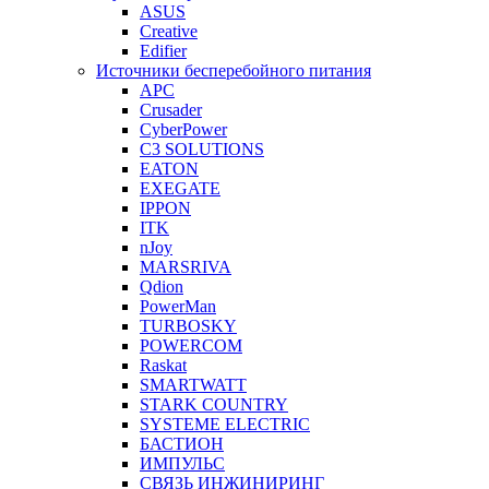
ASUS
Creative
Edifier
Источники бесперебойного питания
APC
Crusader
CyberPower
C3 SOLUTIONS
EATON
EXEGATE
IPPON
ITK
nJoy
MARSRIVA
Qdion
PowerMan
TURBOSKY
POWERCOM
Raskat
SMARTWATT
STARK COUNTRY
SYSTEME ELECTRIC
БАСТИОН
ИМПУЛЬС
СВЯЗЬ ИНЖИНИРИНГ