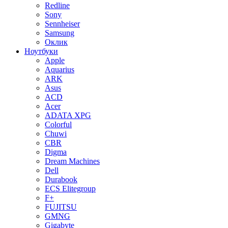
Redline
Sony
Sennheiser
Samsung
Оклик
Ноутбуки
Apple
Aquarius
ARK
Asus
ACD
Acer
ADATA XPG
Colorful
Chuwi
CBR
Digma
Dream Machines
Dell
Durabook
ECS Elitegroup
F+
FUJITSU
GMNG
Gigabyte