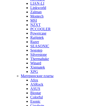
LIAN-LI
Linkworld
Zalman
Montech
MSI
NZXT
PCCOOLER
Powercase
Raijintek
Razer
SEASONIC
Segotep
Silverstone
Thermaltake
Winard
Xigmatek
XPG
Материнские платы
Afox
ASRock
ASUS
Biostar
Colorful
Esonic
Gigabyte