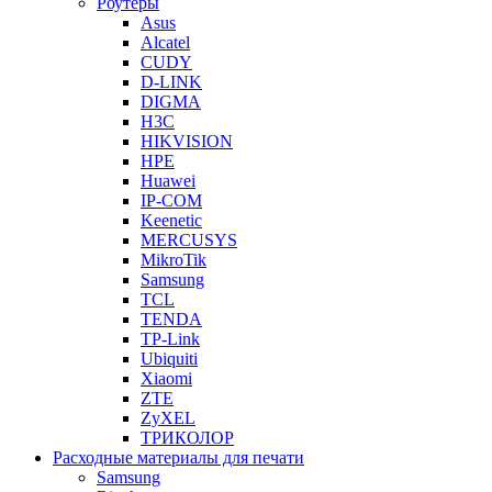
Роутеры
Asus
Alcatel
CUDY
D-LINK
DIGMA
H3C
HIKVISION
HPE
Huawei
IP-COM
Keenetic
MERCUSYS
MikroTik
Samsung
TCL
TENDA
TP-Link
Ubiquiti
Xiaomi
ZTE
ZyXEL
ТРИКОЛОР
Расходные материалы для печати
Samsung