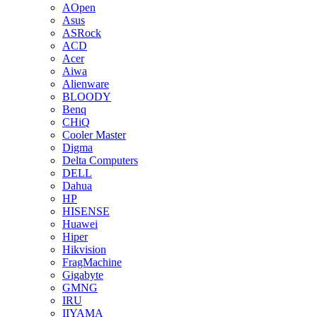
AOpen
Asus
ASRock
ACD
Acer
Aiwa
Alienware
BLOODY
Benq
CHiQ
Cooler Master
Digma
Delta Computers
DELL
Dahua
HP
HISENSE
Huawei
Hiper
Hikvision
FragMachine
Gigabyte
GMNG
IRU
IIYAMA