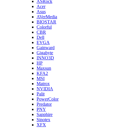
ASRock
Acer
Asus
AVerMedia
BIOSTAR
Colorful
CBR
Dell
EVGA
Gainward
Gigabyte
INNO3D
HP
Maxsun
KFA2
MSI
Matrox
NVIDIA
Palit
PowerColor
Predator
PNY
Sapphire
Sinotex
XFX