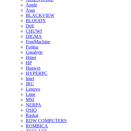
Apple
Asus
BLACKVIEW
BLOODY
Dell
CHUWI
DIGMA
FragMachine
Fujitsu
Gigabyte
Hiper
HP
Huawei
HYPERPC
Intel
IRU
Lenovo
Lime
MSI
NERPA
OSIO
Raskat
RDW COMPUTERS
ROMBICA