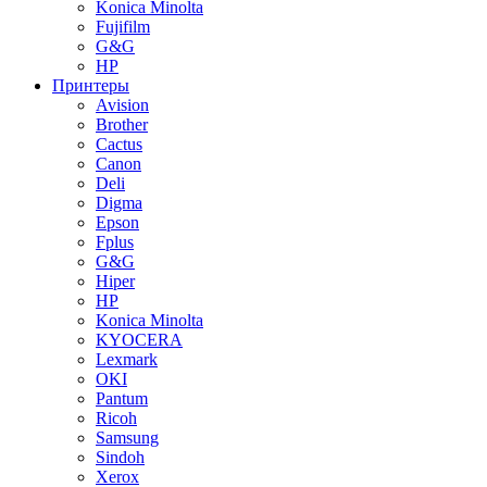
Konica Minolta
Fujifilm
G&G
HP
Принтеры
Avision
Brother
Cactus
Canon
Deli
Digma
Epson
Fplus
G&G
Hiper
HP
Konica Minolta
KYOCERA
Lexmark
OKI
Pantum
Ricoh
Samsung
Sindoh
Xerox