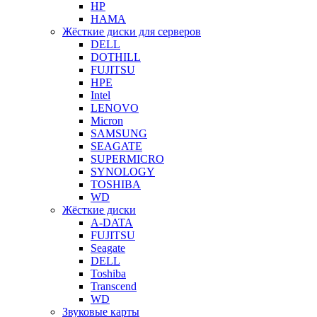
HP
HAMA
Жёсткие диски для серверов
DELL
DOTHILL
FUJITSU
HPE
Intel
LENOVO
Micron
SAMSUNG
SEAGATE
SUPERMICRO
SYNOLOGY
TOSHIBA
WD
Жёсткие диски
A-DATA
FUJITSU
Seagate
DELL
Toshiba
Transcend
WD
Звуковые карты