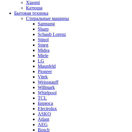
Xiaomi
Катюша
Бытовая техника
Стиральные машины
Samsung
Sharp
Schaub Lorenz
Stinol
Smeg
Midea
Miele
LG
Maunfeld
Pioneer
Vitek
Weissgauff
Willmark
Whirlpool
TCL
Бирюса
Electrolux
ASKO
Atlant
AEG
Bosch