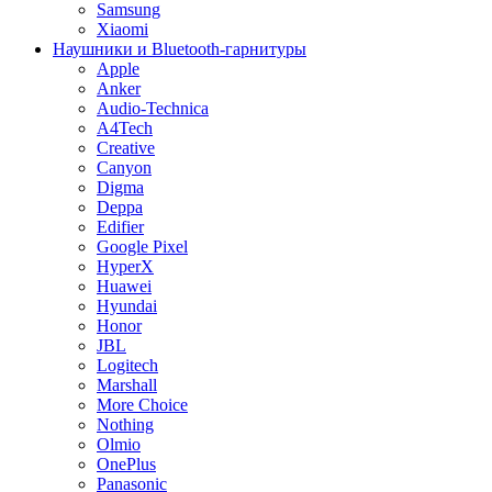
Samsung
Xiaomi
Наушники и Bluetooth-гарнитуры
Apple
Anker
Audio-Technica
A4Tech
Creative
Canyon
Digma
Deppa
Edifier
Google Pixel
HyperX
Huawei
Hyundai
Honor
JBL
Logitech
Marshall
More Choice
Nothing
Olmio
OnePlus
Panasonic