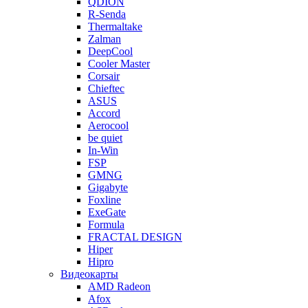
QDION
R-Senda
Thermaltake
Zalman
DeepCool
Cooler Master
Corsair
Chieftec
ASUS
Accord
Aerocool
be quiet
In-Win
FSP
GMNG
Gigabyte
Foxline
ExeGate
Formula
FRACTAL DESIGN
Hiper
Hipro
Видеокарты
AMD Radeon
Afox