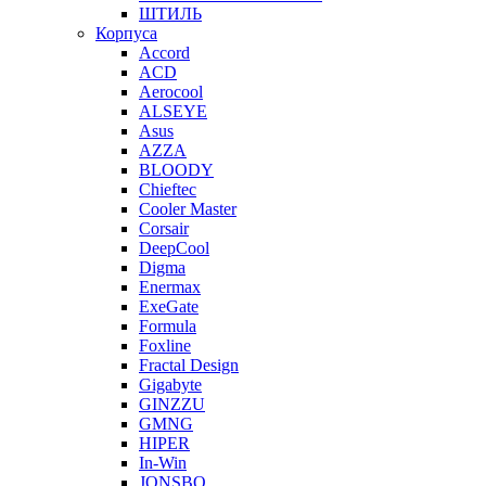
ШТИЛЬ
Корпуса
Accord
ACD
Aerocool
ALSEYE
Asus
AZZA
BLOODY
Chieftec
Cooler Master
Corsair
DeepCool
Digma
Enermax
ExeGate
Formula
Foxline
Fractal Design
Gigabyte
GINZZU
GMNG
HIPER
In-Win
JONSBO