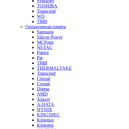
Synology
TOSHIBA
Transcend
WD
ТМИ
Оперативная память
Samsung
Silicon Power
MCPoint
NETAC
Patriot
Pat
ТМИ
THERMALTAKE
Transcend
Crucial
Corsair
Digma
AMD
Apacer
A-DATA
HYNIX
KINGSPEC
Kingmax
Kingston