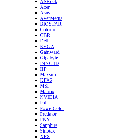
ASRock
Acer
Asus
AVerMedia
BIOSTAR
Colorful
CBR
Dell
EVGA
Gainward
Gigabyte
INNO3D
HP
Maxsun
KFA2
MSI
Matrox
NVIDIA
Palit
PowerColor
Predator
PNY
Sapphire
Sinotex
XFX