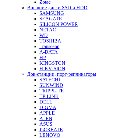
Zotac
Внешние диски SSD и HDD
SAMSUNG
SEAGATE
SILICON POWER
NETAC
WD
TOSHIBA
Transcend
A-DATA
HP
KINGSTON
HIKVISION
Док-станции, порт-репликаторы
SATECHI
SUNWIND
TRIPPLITE
TP-LINK
DELL
DIGMA
APPLE
ATEN
ASUS
J5CREATE
LENOVO