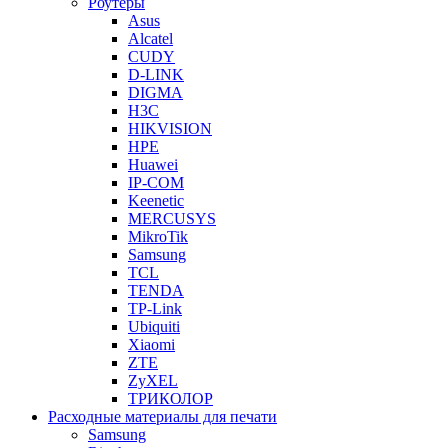
Роутеры
Asus
Alcatel
CUDY
D-LINK
DIGMA
H3C
HIKVISION
HPE
Huawei
IP-COM
Keenetic
MERCUSYS
MikroTik
Samsung
TCL
TENDA
TP-Link
Ubiquiti
Xiaomi
ZTE
ZyXEL
ТРИКОЛОР
Расходные материалы для печати
Samsung