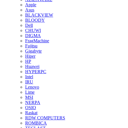
Apple
Asus
BLACKVIEW
BLOODY
Dell
CHUWI
DIGMA
FragMachine
Fujitsu
Gigabyte
Hiper
HP
Huawei
HYPERPC
Intel
IRU
Lenovo
Lime
MSI
NERPA
OSIO
Raskat
RDW COMPUTERS
ROMBICA