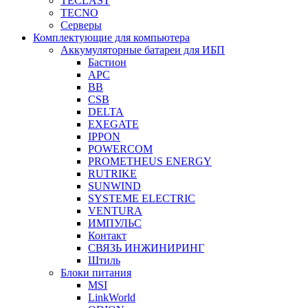
TECLAST
TECNO
Серверы
Комплектующие для компьютера
Аккумуляторные батареи для ИБП
Бастион
APC
BB
CSB
DELTA
EXEGATE
IPPON
POWERCOM
PROMETHEUS ENERGY
RUTRIKE
SUNWIND
SYSTEME ELECTRIC
VENTURA
ИМПУЛЬС
Контакт
СВЯЗЬ ИНЖИНИРИНГ
Штиль
Блоки питания
MSI
LinkWorld