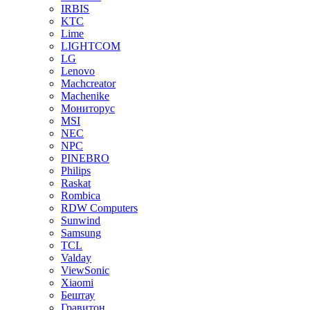
IRBIS
KTC
Lime
LIGHTCOM
LG
Lenovo
Machcreator
Machenike
Мониторус
MSI
NEC
NPC
PINEBRO
Philips
Raskat
Rombica
RDW Computers
Sunwind
Samsung
TCL
Valday
ViewSonic
Xiaomi
Бештау
Гравитон