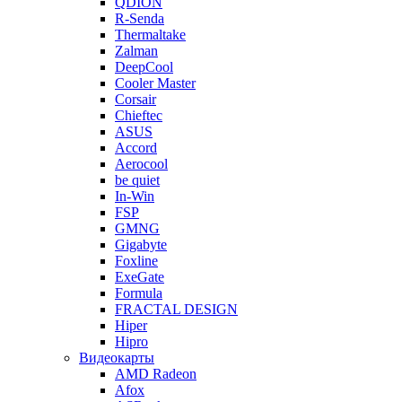
QDION
R-Senda
Thermaltake
Zalman
DeepCool
Cooler Master
Corsair
Chieftec
ASUS
Accord
Aerocool
be quiet
In-Win
FSP
GMNG
Gigabyte
Foxline
ExeGate
Formula
FRACTAL DESIGN
Hiper
Hipro
Видеокарты
AMD Radeon
Afox