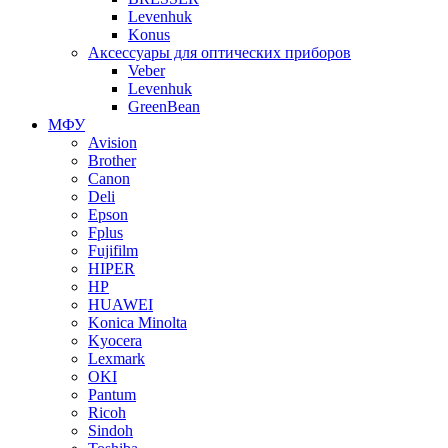
Levenhuk
Konus
Аксессуары для оптических приборов
Veber
Levenhuk
GreenBean
МФУ
Avision
Brother
Canon
Deli
Epson
Fplus
Fujifilm
HIPER
HP
HUAWEI
Konica Minolta
Kyocera
Lexmark
OKI
Pantum
Ricoh
Sindoh