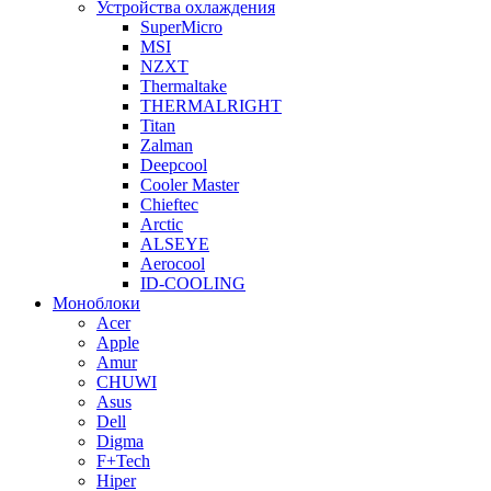
Устройства охлаждения
SuperMicro
MSI
NZXT
Thermaltake
THERMALRIGHT
Titan
Zalman
Deepcool
Cooler Master
Chieftec
Arctic
ALSEYE
Aerocool
ID-COOLING
Моноблоки
Acer
Apple
Amur
CHUWI
Asus
Dell
Digma
F+Tech
Hiper