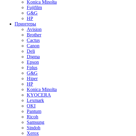
Konica Minolta
Fujifilm
G&G
HP
Принтеры
Avision
Brother
Cactus
Canon
Deli
Digma
Epson
Fplus
G&G
Hiper
HP
Konica Minolta
KYOCERA
Lexmark
OKI
Pantum
Ricoh
Samsung
Sindoh
Xerox