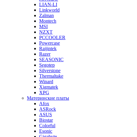
LIAN-LI
Linkworld
Zalman
Montech
MSI
NZXT
PCCOOLER
Powercase
Raijintek
Razer
SEASONIC
Segotep
Silverstone
Thermaltake
Winard
Xigmatek
XPG
Материнские платы
Afox
ASRock
ASUS
Biostar
Colorful
Esonic
Gigabyte