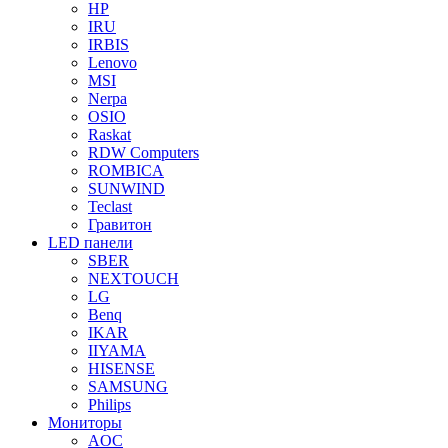
HP
IRU
IRBIS
Lenovo
MSI
Nerpa
OSIO
Raskat
RDW Computers
ROMBICA
SUNWIND
Teclast
Гравитон
LED панели
SBER
NEXTOUCH
LG
Benq
IKAR
IIYAMA
HISENSE
SAMSUNG
Philips
Мониторы
AOC