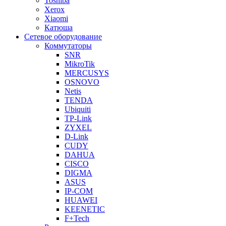
Toshiba
Xerox
Xiaomi
Катюша
Сетевое оборудование
Коммутаторы
SNR
MikroTik
MERCUSYS
OSNOVO
Netis
TENDA
Ubiquiti
TP-Link
ZYXEL
D-Link
CUDY
DAHUA
CISCO
DIGMA
ASUS
IP-COM
HUAWEI
KEENETIC
F+Tech