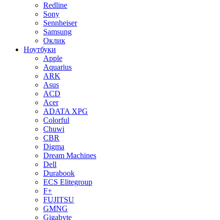
Redline
Sony
Sennheiser
Samsung
Оклик
Ноутбуки
Apple
Aquarius
ARK
Asus
ACD
Acer
ADATA XPG
Colorful
Chuwi
CBR
Digma
Dream Machines
Dell
Durabook
ECS Elitegroup
F+
FUJITSU
GMNG
Gigabyte