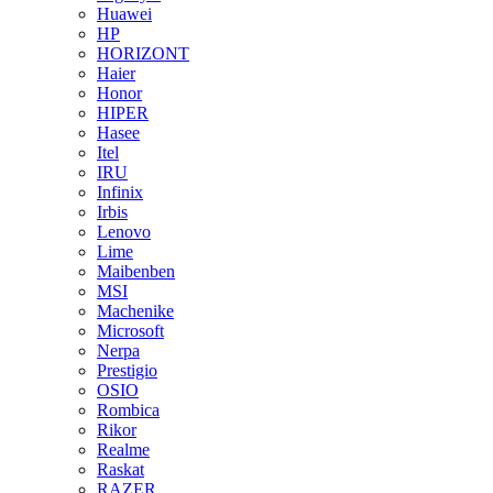
Huawei
HP
HORIZONT
Haier
Honor
HIPER
Hasee
Itel
IRU
Infinix
Irbis
Lenovo
Lime
Maibenben
MSI
Machenike
Microsoft
Nerpa
Prestigio
OSIO
Rombica
Rikor
Realme
Raskat
RAZER