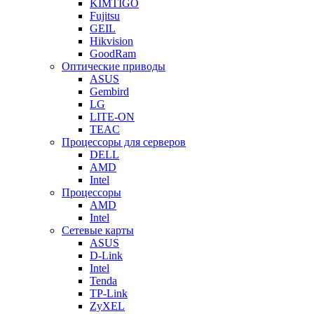
KIMTIGO
Fujitsu
GEIL
Hikvision
GoodRam
Оптические приводы
ASUS
Gembird
LG
LITE-ON
TEAC
Процессоры для серверов
DELL
AMD
Intel
Процессоры
AMD
Intel
Сетевые карты
ASUS
D-Link
Intel
Tenda
TP-Link
ZyXEL