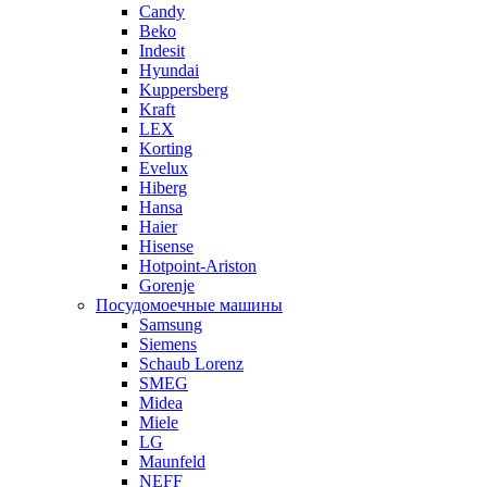
Candy
Beko
Indesit
Hyundai
Kuppersberg
Kraft
LEX
Korting
Evelux
Hiberg
Hansa
Haier
Hisense
Hotpoint-Ariston
Gorenje
Посудомоечные машины
Samsung
Siemens
Schaub Lorenz
SMEG
Midea
Miele
LG
Maunfeld
NEFF