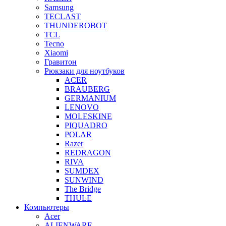
Samsung
TECLAST
THUNDEROBOT
TCL
Tecno
Xiaomi
Гравитон
Рюкзаки для ноутбуков
ACER
BRAUBERG
GERMANIUM
LENOVO
MOLESKINE
PIQUADRO
POLAR
Razer
REDRAGON
RIVA
SUMDEX
SUNWIND
The Bridge
THULE
Компьютеры
Acer
ALIENWARE