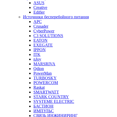
ASUS
Creative
Edifier
Источники бесперебойного питания
APC
Crusader
CyberPower
C3 SOLUTIONS
EATON
EXEGATE
IPPON
ITK
nJoy
MARSRIVA
Qdion
PowerMan
TURBOSKY
POWERCOM
Raskat
SMARTWATT
STARK COUNTRY
SYSTEME ELECTRIC
БАСТИОН
ИМПУЛЬС
СВЯЗЬ ИНЖИНИРИНГ