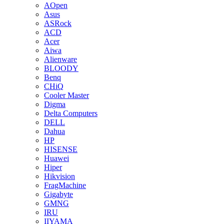
AOpen
Asus
ASRock
ACD
Acer
Aiwa
Alienware
BLOODY
Benq
CHiQ
Cooler Master
Digma
Delta Computers
DELL
Dahua
HP
HISENSE
Huawei
Hiper
Hikvision
FragMachine
Gigabyte
GMNG
IRU
IIYAMA