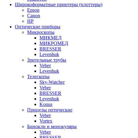
Широкоформатные принтеры (плоттеры)
Epson
Canon
HP
Оптические приборы
Микроскопы
МИКМЕД
МИКРОМЕД
BRESSER
Levenhuk
Зрительные трубы
Veber
Levenhuk
Телескопы
Sky-Watcher
Veber
BRESSER
Levenhuk
Konus
Прицелы оптические
Veber
Vortex
Бинокли и монокуляры
Veber
BRESSER