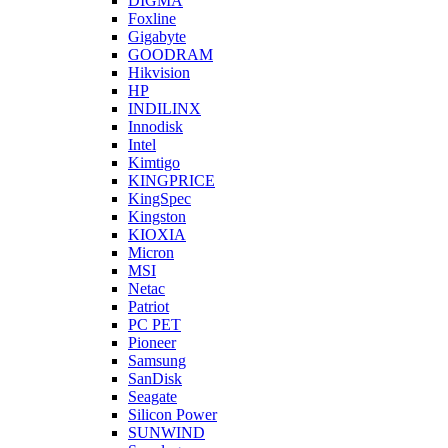
DIGMA
Foxline
Gigabyte
GOODRAM
Hikvision
HP
INDILINX
Innodisk
Intel
Kimtigo
KINGPRICE
KingSpec
Kingston
KIOXIA
Micron
MSI
Netac
Patriot
PC PET
Pioneer
Samsung
SanDisk
Seagate
Silicon Power
SUNWIND