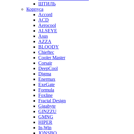
ШТИЛЬ
Корпуса
Accord
ACD
Aerocool
ALSEYE
Asus
AZZA
BLOODY
Chieftec
Cooler Master
Corsair
DeepCool
Digma
Enermax
ExeGate
Formula
Foxline
Fractal Design
Gigabyte
GINZZU
GMNG
HIPER
In-Win
JONSBO