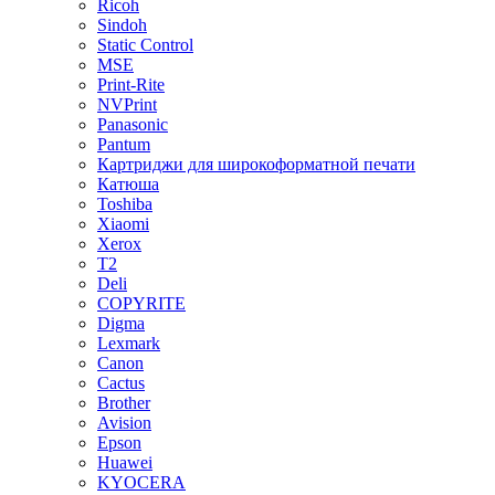
Ricoh
Sindoh
Static Control
MSE
Print-Rite
NVPrint
Panasonic
Pantum
Картриджи для широкоформатной печати
Катюша
Toshiba
Xiaomi
Xerox
T2
Deli
COPYRITE
Digma
Lexmark
Canon
Cactus
Brother
Avision
Epson
Huawei
KYOCERA