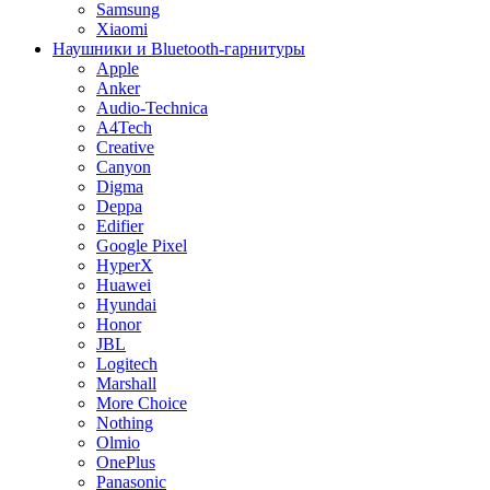
Samsung
Xiaomi
Наушники и Bluetooth-гарнитуры
Apple
Anker
Audio-Technica
A4Tech
Creative
Canyon
Digma
Deppa
Edifier
Google Pixel
HyperX
Huawei
Hyundai
Honor
JBL
Logitech
Marshall
More Choice
Nothing
Olmio
OnePlus
Panasonic