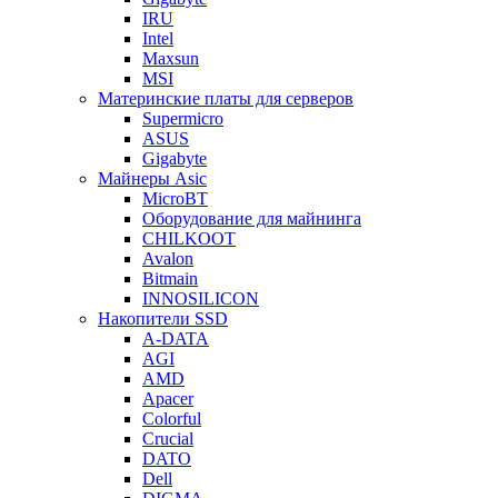
IRU
Intel
Maxsun
MSI
Материнские платы для серверов
Supermicro
ASUS
Gigabyte
Майнеры Asic
MicroBT
Оборудование для майнинга
CHILKOOT
Avalon
Bitmain
INNOSILICON
Накопители SSD
A-DATA
AGI
AMD
Apacer
Colorful
Crucial
DATO
Dell