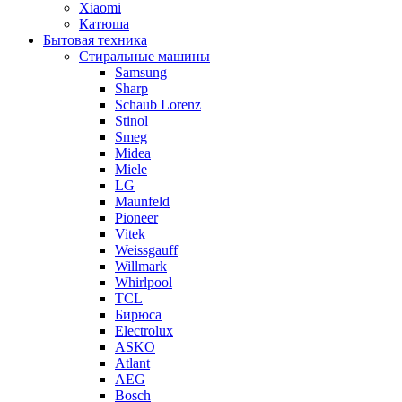
Xiaomi
Катюша
Бытовая техника
Стиральные машины
Samsung
Sharp
Schaub Lorenz
Stinol
Smeg
Midea
Miele
LG
Maunfeld
Pioneer
Vitek
Weissgauff
Willmark
Whirlpool
TCL
Бирюса
Electrolux
ASKO
Atlant
AEG
Bosch