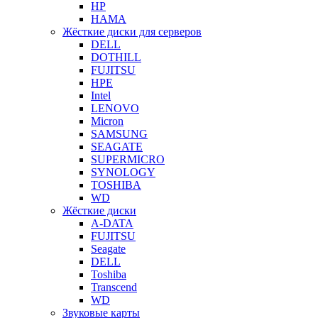
HP
HAMA
Жёсткие диски для серверов
DELL
DOTHILL
FUJITSU
HPE
Intel
LENOVO
Micron
SAMSUNG
SEAGATE
SUPERMICRO
SYNOLOGY
TOSHIBA
WD
Жёсткие диски
A-DATA
FUJITSU
Seagate
DELL
Toshiba
Transcend
WD
Звуковые карты