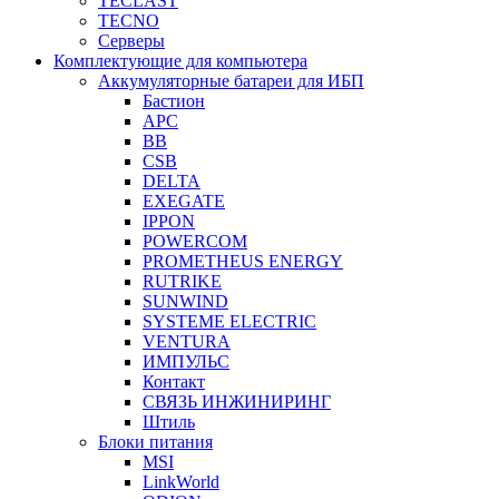
TECLAST
TECNO
Серверы
Комплектующие для компьютера
Аккумуляторные батареи для ИБП
Бастион
APC
BB
CSB
DELTA
EXEGATE
IPPON
POWERCOM
PROMETHEUS ENERGY
RUTRIKE
SUNWIND
SYSTEME ELECTRIC
VENTURA
ИМПУЛЬС
Контакт
СВЯЗЬ ИНЖИНИРИНГ
Штиль
Блоки питания
MSI
LinkWorld