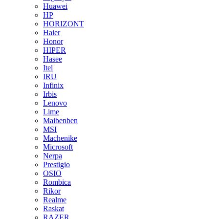
Huawei
HP
HORIZONT
Haier
Honor
HIPER
Hasee
Itel
IRU
Infinix
Irbis
Lenovo
Lime
Maibenben
MSI
Machenike
Microsoft
Nerpa
Prestigio
OSIO
Rombica
Rikor
Realme
Raskat
RAZER