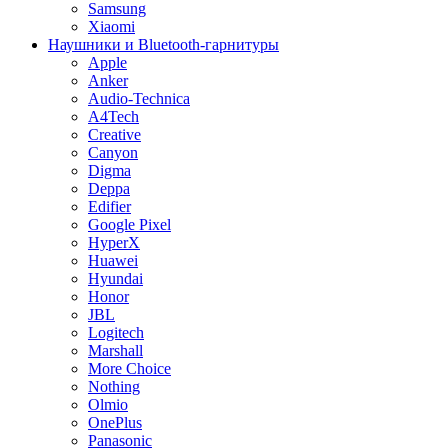
Samsung
Xiaomi
Наушники и Bluetooth-гарнитуры
Apple
Anker
Audio-Technica
A4Tech
Creative
Canyon
Digma
Deppa
Edifier
Google Pixel
HyperX
Huawei
Hyundai
Honor
JBL
Logitech
Marshall
More Choice
Nothing
Olmio
OnePlus
Panasonic