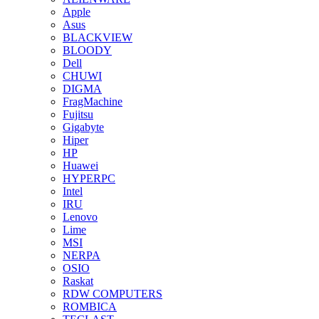
Apple
Asus
BLACKVIEW
BLOODY
Dell
CHUWI
DIGMA
FragMachine
Fujitsu
Gigabyte
Hiper
HP
Huawei
HYPERPC
Intel
IRU
Lenovo
Lime
MSI
NERPA
OSIO
Raskat
RDW COMPUTERS
ROMBICA