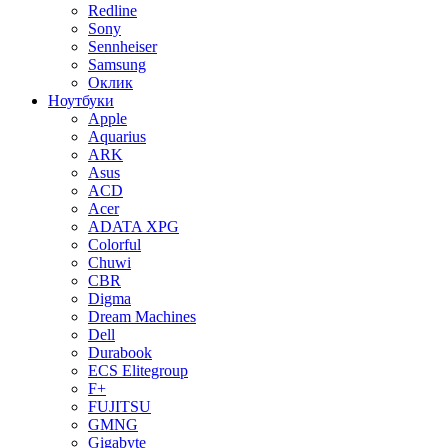
Redline
Sony
Sennheiser
Samsung
Оклик
Ноутбуки
Apple
Aquarius
ARK
Asus
ACD
Acer
ADATA XPG
Colorful
Chuwi
CBR
Digma
Dream Machines
Dell
Durabook
ECS Elitegroup
F+
FUJITSU
GMNG
Gigabyte