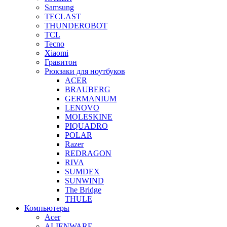
Samsung
TECLAST
THUNDEROBOT
TCL
Tecno
Xiaomi
Гравитон
Рюкзаки для ноутбуков
ACER
BRAUBERG
GERMANIUM
LENOVO
MOLESKINE
PIQUADRO
POLAR
Razer
REDRAGON
RIVA
SUMDEX
SUNWIND
The Bridge
THULE
Компьютеры
Acer
ALIENWARE