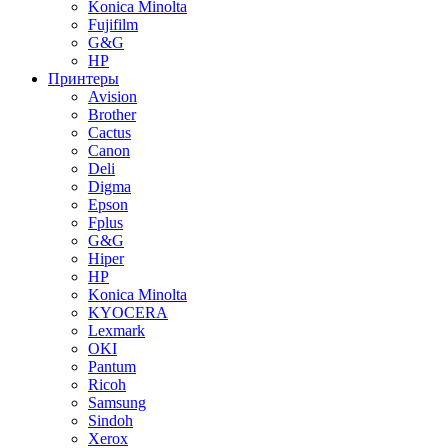
Konica Minolta
Fujifilm
G&G
HP
Принтеры
Avision
Brother
Cactus
Canon
Deli
Digma
Epson
Fplus
G&G
Hiper
HP
Konica Minolta
KYOCERA
Lexmark
OKI
Pantum
Ricoh
Samsung
Sindoh
Xerox