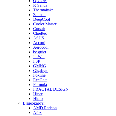
QDION
R-Senda
Thermaltake
Zalman
DeepCool
Cooler Master
Corsair
Chieftec
ASUS
Accord
Aerocool
be quiet
In-Win
FSP
GMNG
Gigabyte
Foxline
ExeGate
Formula
FRACTAL DESIGN
Hiper
Hipro
Видеокарты
AMD Radeon
Afox