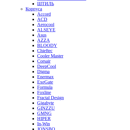
ШТИЛЬ
Корпуса
Accord
ACD
Aerocool
ALSEYE
Asus
AZZA
BLOODY
Chieftec
Cooler Master
Corsair
DeepCool
Digma
Enermax
ExeGate
Formula
Foxline
Fractal Design
Gigabyte
GINZZU
GMNG
HIPER
In-Win
JONSBO