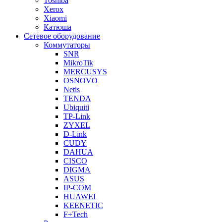
Toshiba
Xerox
Xiaomi
Катюша
Сетевое оборудование
Коммутаторы
SNR
MikroTik
MERCUSYS
OSNOVO
Netis
TENDA
Ubiquiti
TP-Link
ZYXEL
D-Link
CUDY
DAHUA
CISCO
DIGMA
ASUS
IP-COM
HUAWEI
KEENETIC
F+Tech