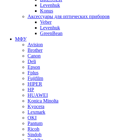
Levenhuk
Konus
Аксессуары для оптических приборов
Veber
Levenhuk
GreenBean
МФУ
Avision
Brother
Canon
Deli
Epson
Fplus
Fujifilm
HIPER
HP
HUAWEI
Konica Minolta
Kyocera
Lexmark
OKI
Pantum
Ricoh
Sindoh