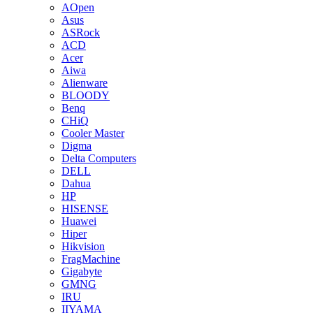
AOpen
Asus
ASRock
ACD
Acer
Aiwa
Alienware
BLOODY
Benq
CHiQ
Cooler Master
Digma
Delta Computers
DELL
Dahua
HP
HISENSE
Huawei
Hiper
Hikvision
FragMachine
Gigabyte
GMNG
IRU
IIYAMA