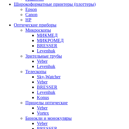
Широкоформатные принтеры (плоттеры)
Epson
Canon
HP
Оптические приборы
Микроскопы
МИКМЕД
МИКРОМЕД
BRESSER
Levenhuk
Зрительные трубы
Veber
Levenhuk
Телескопы
Sky-Watcher
Veber
BRESSER
Levenhuk
Konus
Прицелы оптические
Veber
Vortex
Бинокли и монокуляры
Veber
BRESSER