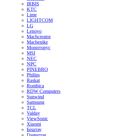
IRBIS
KTC
Lime
LIGHTCOM
LG
Lenovo
Machcreator
Machenike
Мониторус
MSI
NEC
NPC
PINEBRO
Philips
Raskat
Rombica
RDW Computers
Sunwind
Samsung
TCL
Valday
ViewSonic
Xiaomi
Бештау
Гравитон