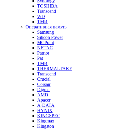
Synology
TOSHIBA
Transcend
WD
ТМИ
Оперативная память
Samsung
Silicon Power
MCPoint
NETAC
Patriot
Pat
ТМИ
THERMALTAKE
Transcend
Crucial
Corsair
Digma
AMD
Apacer
A-DATA
HYNIX
KINGSPEC
Kingmax
Kingston