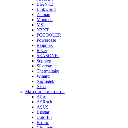
LIAN-LI
Linkworld
Zalman
Montech
MSI
NZXT
PCCOOLER
Powercase
Raijintek
Razer
SEASONIC
Segotep
Silverstone
Thermaltake
Winard
Xigmatek
XPG
Материнские платы
Afox
ASRock
ASUS
Biostar
Colorful
Esonic
Gigabyte