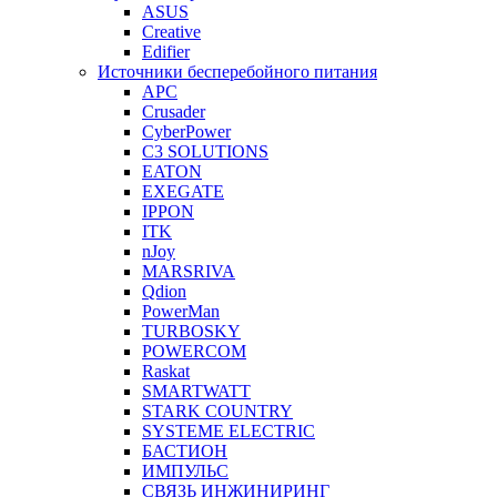
ASUS
Creative
Edifier
Источники бесперебойного питания
APC
Crusader
CyberPower
C3 SOLUTIONS
EATON
EXEGATE
IPPON
ITK
nJoy
MARSRIVA
Qdion
PowerMan
TURBOSKY
POWERCOM
Raskat
SMARTWATT
STARK COUNTRY
SYSTEME ELECTRIC
БАСТИОН
ИМПУЛЬС
СВЯЗЬ ИНЖИНИРИНГ