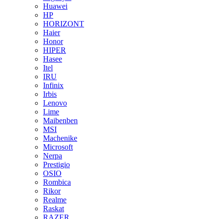
Huawei
HP
HORIZONT
Haier
Honor
HIPER
Hasee
Itel
IRU
Infinix
Irbis
Lenovo
Lime
Maibenben
MSI
Machenike
Microsoft
Nerpa
Prestigio
OSIO
Rombica
Rikor
Realme
Raskat
RAZER