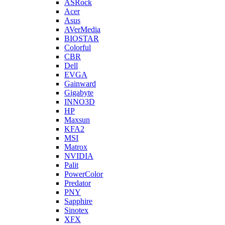
ASRock
Acer
Asus
AVerMedia
BIOSTAR
Colorful
CBR
Dell
EVGA
Gainward
Gigabyte
INNO3D
HP
Maxsun
KFA2
MSI
Matrox
NVIDIA
Palit
PowerColor
Predator
PNY
Sapphire
Sinotex
XFX