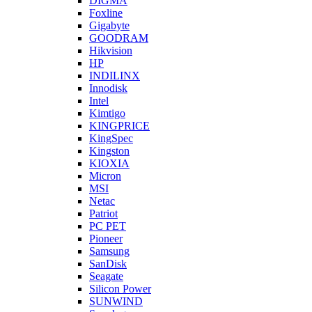
DIGMA
Foxline
Gigabyte
GOODRAM
Hikvision
HP
INDILINX
Innodisk
Intel
Kimtigo
KINGPRICE
KingSpec
Kingston
KIOXIA
Micron
MSI
Netac
Patriot
PC PET
Pioneer
Samsung
SanDisk
Seagate
Silicon Power
SUNWIND