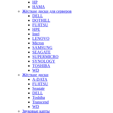
HP
HAMA
Жёсткие диски для серверов
DELL
DOTHILL
FUJITSU
HPE
Intel
LENOVO
Micron
SAMSUNG
SEAGATE
SUPERMICRO
SYNOLOGY
TOSHIBA
WD
Жёсткие диски
A-DATA
FUJITSU
Seagate
DELL
Toshiba
Transcend
WD
Звуковые карты