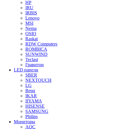
HP
IRU
IRBIS
Lenovo
MSI
Nerpa
OSIO
Raskat
RDW Computers
ROMBICA
SUNWIND
Teclast
Гравитон
LED панели
SBER
NEXTOUCH
LG
Benq
IKAR
IIYAMA
HISENSE
SAMSUNG
Philips
Мониторы
AOC