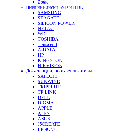
Zotac
Внешние диски SSD и HDD
SAMSUNG
SEAGATE
SILICON POWER
NETAC
WD
TOSHIBA
Transcend
A-DATA
HP
KINGSTON
HIKVISION
Док-станции, порт-репликаторы
SATECHI
SUNWIND
TRIPPLITE
TP-LINK
DELL
DIGMA
APPLE
ATEN
ASUS
J5CREATE
LENOVO