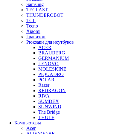
Samsung
TECLAST
THUNDEROBOT
TCL
Tecno
Xiaomi
Гравитон
Рюкзаки для ноутбуков
ACER
BRAUBERG
GERMANIUM
LENOVO
MOLESKINE
PIQUADRO
POLAR
Razer
REDRAGON
RIVA
SUMDEX
SUNWIND
The Bridge
THULE
Компьютеры
Acer
ALIENWARE