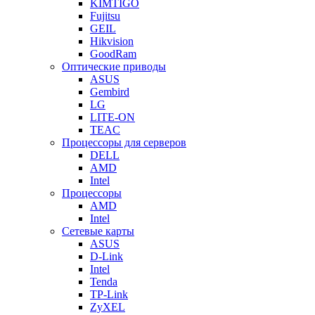
KIMTIGO
Fujitsu
GEIL
Hikvision
GoodRam
Оптические приводы
ASUS
Gembird
LG
LITE-ON
TEAC
Процессоры для серверов
DELL
AMD
Intel
Процессоры
AMD
Intel
Сетевые карты
ASUS
D-Link
Intel
Tenda
TP-Link
ZyXEL