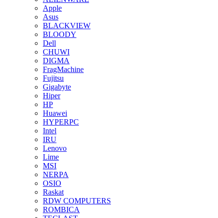
Apple
Asus
BLACKVIEW
BLOODY
Dell
CHUWI
DIGMA
FragMachine
Fujitsu
Gigabyte
Hiper
HP
Huawei
HYPERPC
Intel
IRU
Lenovo
Lime
MSI
NERPA
OSIO
Raskat
RDW COMPUTERS
ROMBICA