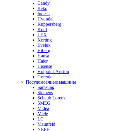
Candy
Beko
Indesit
Hyundai
Kuppersberg
Kraft
LEX
Korting
Evelux
Hiberg
Hansa
Haier
Hisense
Hotpoint-Ariston
Gorenje
Посудомоечные машины
Samsung
Siemens
Schaub Lorenz
SMEG
Midea
Miele
LG
Maunfeld
NEFF