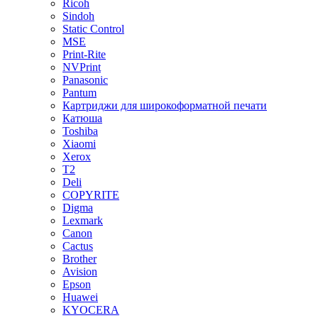
Ricoh
Sindoh
Static Control
MSE
Print-Rite
NVPrint
Panasonic
Pantum
Картриджи для широкоформатной печати
Катюша
Toshiba
Xiaomi
Xerox
T2
Deli
COPYRITE
Digma
Lexmark
Canon
Cactus
Brother
Avision
Epson
Huawei
KYOCERA