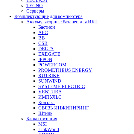
TECLAST
TECNO
Серверы
Комплектующие для компьютера
Аккумуляторные батареи для ИБП
Бастион
APC
BB
CSB
DELTA
EXEGATE
IPPON
POWERCOM
PROMETHEUS ENERGY
RUTRIKE
SUNWIND
SYSTEME ELECTRIC
VENTURA
ИМПУЛЬС
Контакт
СВЯЗЬ ИНЖИНИРИНГ
Штиль
Блоки питания
MSI
LinkWorld