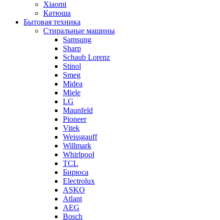
Xiaomi
Катюша
Бытовая техника
Стиральные машины
Samsung
Sharp
Schaub Lorenz
Stinol
Smeg
Midea
Miele
LG
Maunfeld
Pioneer
Vitek
Weissgauff
Willmark
Whirlpool
TCL
Бирюса
Electrolux
ASKO
Atlant
AEG
Bosch