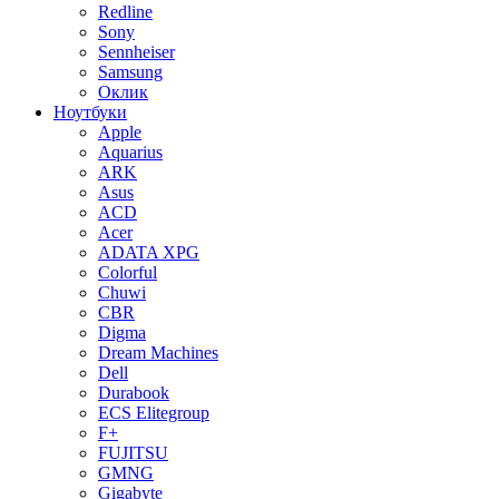
Redline
Sony
Sennheiser
Samsung
Оклик
Ноутбуки
Apple
Aquarius
ARK
Asus
ACD
Acer
ADATA XPG
Colorful
Chuwi
CBR
Digma
Dream Machines
Dell
Durabook
ECS Elitegroup
F+
FUJITSU
GMNG
Gigabyte