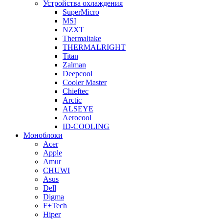
Устройства охлаждения
SuperMicro
MSI
NZXT
Thermaltake
THERMALRIGHT
Titan
Zalman
Deepcool
Cooler Master
Chieftec
Arctic
ALSEYE
Aerocool
ID-COOLING
Моноблоки
Acer
Apple
Amur
CHUWI
Asus
Dell
Digma
F+Tech
Hiper