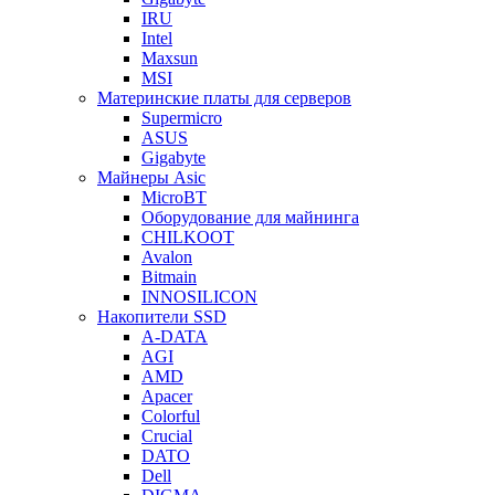
IRU
Intel
Maxsun
MSI
Материнские платы для серверов
Supermicro
ASUS
Gigabyte
Майнеры Asic
MicroBT
Оборудование для майнинга
CHILKOOT
Avalon
Bitmain
INNOSILICON
Накопители SSD
A-DATA
AGI
AMD
Apacer
Colorful
Crucial
DATO
Dell