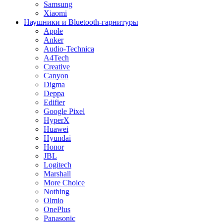
Samsung
Xiaomi
Наушники и Bluetooth-гарнитуры
Apple
Anker
Audio-Technica
A4Tech
Creative
Canyon
Digma
Deppa
Edifier
Google Pixel
HyperX
Huawei
Hyundai
Honor
JBL
Logitech
Marshall
More Choice
Nothing
Olmio
OnePlus
Panasonic