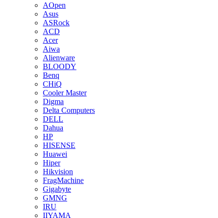
AOpen
Asus
ASRock
ACD
Acer
Aiwa
Alienware
BLOODY
Benq
CHiQ
Cooler Master
Digma
Delta Computers
DELL
Dahua
HP
HISENSE
Huawei
Hiper
Hikvision
FragMachine
Gigabyte
GMNG
IRU
IIYAMA