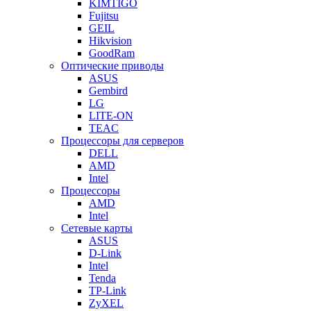
KIMTIGO
Fujitsu
GEIL
Hikvision
GoodRam
Оптические приводы
ASUS
Gembird
LG
LITE-ON
TEAC
Процессоры для серверов
DELL
AMD
Intel
Процессоры
AMD
Intel
Сетевые карты
ASUS
D-Link
Intel
Tenda
TP-Link
ZyXEL