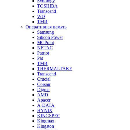
Synology
TOSHIBA
Transcend
WD
ТМИ
Оперативная память
Samsung
Silicon Power
MCPoint
NETAC
Patriot
Pat
ТМИ
THERMALTAKE
Transcend
Crucial
Corsair
Digma
AMD
Apacer
A-DATA
HYNIX
KINGSPEC
Kingmax
Kingston