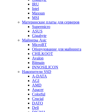
IRU
Intel
Maxsun
MSI
Материнские платы для серверов
Supermicro
ASUS
Gigabyte
Майнеры Asic
MicroBT
Оборудование для майнинга
CHILKOOT
Avalon
Bitmain
INNOSILICON
Накопители SSD
A-DATA
AGI
AMD
Apacer
Colorful
Crucial
DATO
Dell