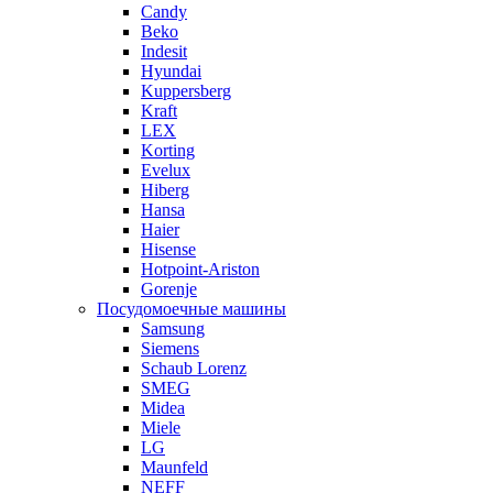
Candy
Beko
Indesit
Hyundai
Kuppersberg
Kraft
LEX
Korting
Evelux
Hiberg
Hansa
Haier
Hisense
Hotpoint-Ariston
Gorenje
Посудомоечные машины
Samsung
Siemens
Schaub Lorenz
SMEG
Midea
Miele
LG
Maunfeld
NEFF