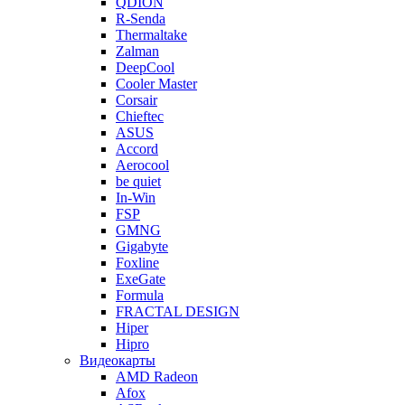
QDION
R-Senda
Thermaltake
Zalman
DeepCool
Cooler Master
Corsair
Chieftec
ASUS
Accord
Aerocool
be quiet
In-Win
FSP
GMNG
Gigabyte
Foxline
ExeGate
Formula
FRACTAL DESIGN
Hiper
Hipro
Видеокарты
AMD Radeon
Afox