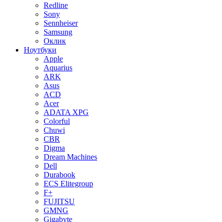
Redline
Sony
Sennheiser
Samsung
Оклик
Ноутбуки
Apple
Aquarius
ARK
Asus
ACD
Acer
ADATA XPG
Colorful
Chuwi
CBR
Digma
Dream Machines
Dell
Durabook
ECS Elitegroup
F+
FUJITSU
GMNG
Gigabyte