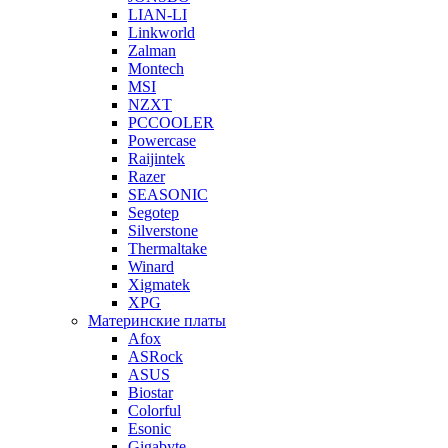
LIAN-LI
Linkworld
Zalman
Montech
MSI
NZXT
PCCOOLER
Powercase
Raijintek
Razer
SEASONIC
Segotep
Silverstone
Thermaltake
Winard
Xigmatek
XPG
Материнские платы
Afox
ASRock
ASUS
Biostar
Colorful
Esonic
Gigabyte