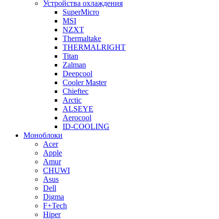
Устройства охлаждения
SuperMicro
MSI
NZXT
Thermaltake
THERMALRIGHT
Titan
Zalman
Deepcool
Cooler Master
Chieftec
Arctic
ALSEYE
Aerocool
ID-COOLING
Моноблоки
Acer
Apple
Amur
CHUWI
Asus
Dell
Digma
F+Tech
Hiper