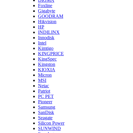
DIGMA
Foxline
Gigabyte
GOODRAM
Hikvision
HP
INDILINX
Innodisk
Intel
Kimtigo
KINGPRICE
KingSpec
Kingston
KIOXIA
Micron
MSI
Netac
Patriot
PC PET
Pioneer
Samsung
SanDisk
Seagate
Silicon Power
SUNWIND