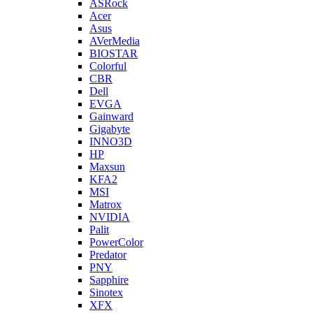
ASRock
Acer
Asus
AVerMedia
BIOSTAR
Colorful
CBR
Dell
EVGA
Gainward
Gigabyte
INNO3D
HP
Maxsun
KFA2
MSI
Matrox
NVIDIA
Palit
PowerColor
Predator
PNY
Sapphire
Sinotex
XFX