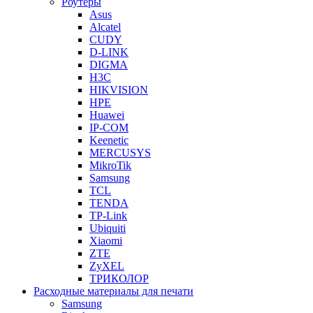
Роутеры
Asus
Alcatel
CUDY
D-LINK
DIGMA
H3C
HIKVISION
HPE
Huawei
IP-COM
Keenetic
MERCUSYS
MikroTik
Samsung
TCL
TENDA
TP-Link
Ubiquiti
Xiaomi
ZTE
ZyXEL
ТРИКОЛОР
Расходные материалы для печати
Samsung