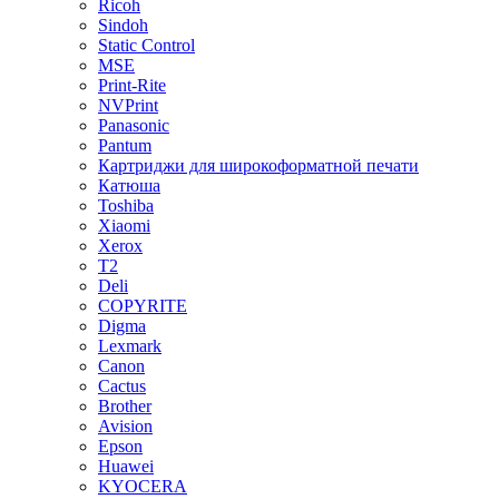
Ricoh
Sindoh
Static Control
MSE
Print-Rite
NVPrint
Panasonic
Pantum
Картриджи для широкоформатной печати
Катюша
Toshiba
Xiaomi
Xerox
T2
Deli
COPYRITE
Digma
Lexmark
Canon
Cactus
Brother
Avision
Epson
Huawei
KYOCERA