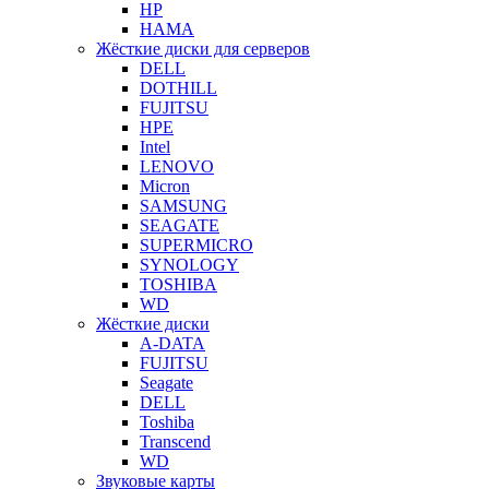
HP
HAMA
Жёсткие диски для серверов
DELL
DOTHILL
FUJITSU
HPE
Intel
LENOVO
Micron
SAMSUNG
SEAGATE
SUPERMICRO
SYNOLOGY
TOSHIBA
WD
Жёсткие диски
A-DATA
FUJITSU
Seagate
DELL
Toshiba
Transcend
WD
Звуковые карты