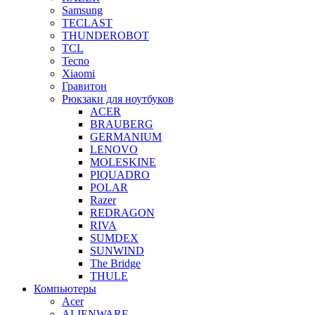
Samsung
TECLAST
THUNDEROBOT
TCL
Tecno
Xiaomi
Гравитон
Рюкзаки для ноутбуков
ACER
BRAUBERG
GERMANIUM
LENOVO
MOLESKINE
PIQUADRO
POLAR
Razer
REDRAGON
RIVA
SUMDEX
SUNWIND
The Bridge
THULE
Компьютеры
Acer
ALIENWARE