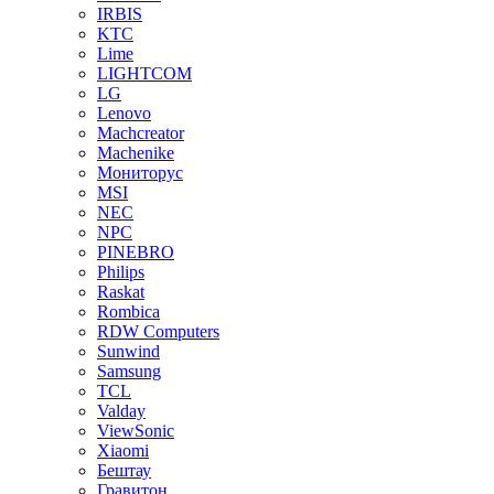
IRBIS
KTC
Lime
LIGHTCOM
LG
Lenovo
Machcreator
Machenike
Мониторус
MSI
NEC
NPC
PINEBRO
Philips
Raskat
Rombica
RDW Computers
Sunwind
Samsung
TCL
Valday
ViewSonic
Xiaomi
Бештау
Гравитон