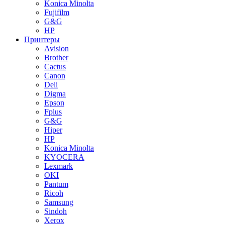
Konica Minolta
Fujifilm
G&G
HP
Принтеры
Avision
Brother
Cactus
Canon
Deli
Digma
Epson
Fplus
G&G
Hiper
HP
Konica Minolta
KYOCERA
Lexmark
OKI
Pantum
Ricoh
Samsung
Sindoh
Xerox