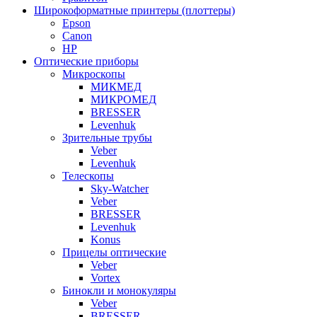
Широкоформатные принтеры (плоттеры)
Epson
Canon
HP
Оптические приборы
Микроскопы
МИКМЕД
МИКРОМЕД
BRESSER
Levenhuk
Зрительные трубы
Veber
Levenhuk
Телескопы
Sky-Watcher
Veber
BRESSER
Levenhuk
Konus
Прицелы оптические
Veber
Vortex
Бинокли и монокуляры
Veber
BRESSER