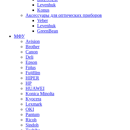
Levenhuk
Konus
Аксессуары для оптических приборов
Veber
Levenhuk
GreenBean
МФУ
Avision
Brother
Canon
Deli
Epson
Fplus
Fujifilm
HIPER
HP
HUAWEI
Konica Minolta
Kyocera
Lexmark
OKI
Pantum
Ricoh
Sindoh