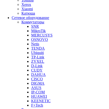
Toshiba
Xerox
Xiaomi
Катюша
Сетевое оборудование
Коммутаторы
SNR
MikroTik
MERCUSYS
OSNOVO
Netis
TENDA
Ubiquiti
TP-Link
ZYXEL
D-Link
CUDY
DAHUA
CISCO
DIGMA
ASUS
IP-COM
HUAWEI
KEENETIC
F+Tech