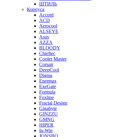
ШТИЛЬ
Корпуса
Accord
ACD
Aerocool
ALSEYE
Asus
AZZA
BLOODY
Chieftec
Cooler Master
Corsair
DeepCool
Digma
Enermax
ExeGate
Formula
Foxline
Fractal Design
Gigabyte
GINZZU
GMNG
HIPER
In-Win
JONSBO