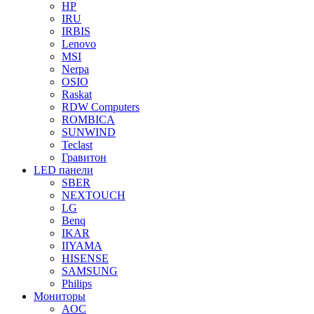
HP
IRU
IRBIS
Lenovo
MSI
Nerpa
OSIO
Raskat
RDW Computers
ROMBICA
SUNWIND
Teclast
Гравитон
LED панели
SBER
NEXTOUCH
LG
Benq
IKAR
IIYAMA
HISENSE
SAMSUNG
Philips
Мониторы
AOC