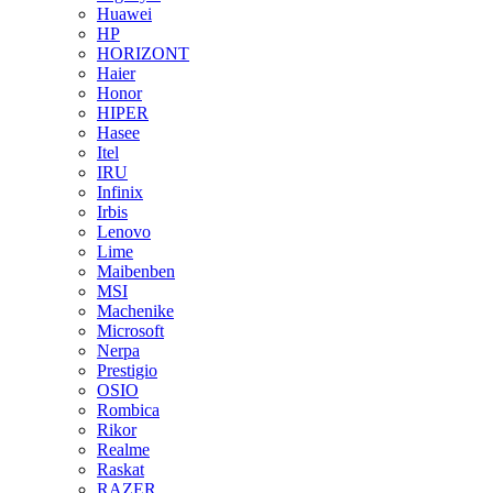
Huawei
HP
HORIZONT
Haier
Honor
HIPER
Hasee
Itel
IRU
Infinix
Irbis
Lenovo
Lime
Maibenben
MSI
Machenike
Microsoft
Nerpa
Prestigio
OSIO
Rombica
Rikor
Realme
Raskat
RAZER