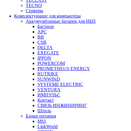
TECLAST
TECNO
Серверы
Комплектующие для компьютера
Аккумуляторные батареи для ИБП
Бастион
APC
BB
CSB
DELTA
EXEGATE
IPPON
POWERCOM
PROMETHEUS ENERGY
RUTRIKE
SUNWIND
SYSTEME ELECTRIC
VENTURA
ИМПУЛЬС
Контакт
СВЯЗЬ ИНЖИНИРИНГ
Штиль
Блоки питания
MSI
LinkWorld