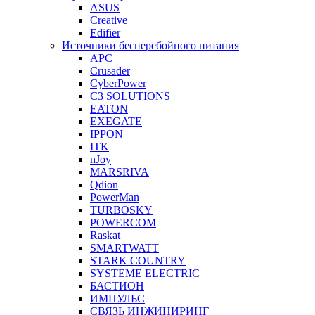
ASUS
Creative
Edifier
Источники бесперебойного питания
APC
Crusader
CyberPower
C3 SOLUTIONS
EATON
EXEGATE
IPPON
ITK
nJoy
MARSRIVA
Qdion
PowerMan
TURBOSKY
POWERCOM
Raskat
SMARTWATT
STARK COUNTRY
SYSTEME ELECTRIC
БАСТИОН
ИМПУЛЬС
СВЯЗЬ ИНЖИНИРИНГ