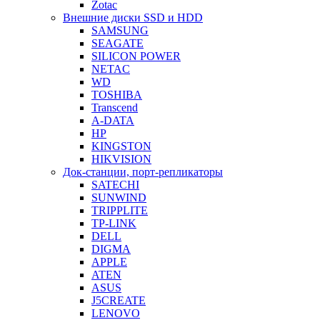
Zotac
Внешние диски SSD и HDD
SAMSUNG
SEAGATE
SILICON POWER
NETAC
WD
TOSHIBA
Transcend
A-DATA
HP
KINGSTON
HIKVISION
Док-станции, порт-репликаторы
SATECHI
SUNWIND
TRIPPLITE
TP-LINK
DELL
DIGMA
APPLE
ATEN
ASUS
J5CREATE
LENOVO