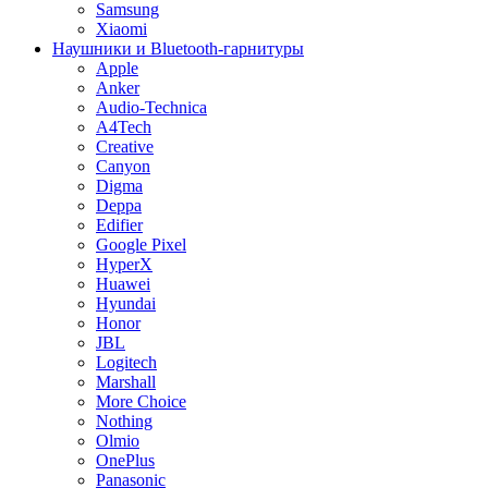
Samsung
Xiaomi
Наушники и Bluetooth-гарнитуры
Apple
Anker
Audio-Technica
A4Tech
Creative
Canyon
Digma
Deppa
Edifier
Google Pixel
HyperX
Huawei
Hyundai
Honor
JBL
Logitech
Marshall
More Choice
Nothing
Olmio
OnePlus
Panasonic