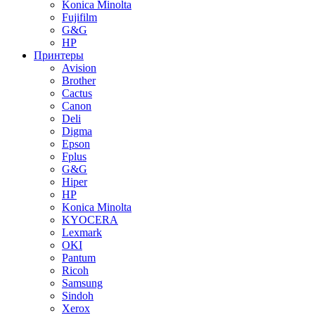
Konica Minolta
Fujifilm
G&G
HP
Принтеры
Avision
Brother
Cactus
Canon
Deli
Digma
Epson
Fplus
G&G
Hiper
HP
Konica Minolta
KYOCERA
Lexmark
OKI
Pantum
Ricoh
Samsung
Sindoh
Xerox