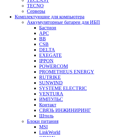
TECLAST
TECNO
Серверы
Комплектующие для компьютера
Аккумуляторные батареи для ИБП
Бастион
APC
BB
CSB
DELTA
EXEGATE
IPPON
POWERCOM
PROMETHEUS ENERGY
RUTRIKE
SUNWIND
SYSTEME ELECTRIC
VENTURA
ИМПУЛЬС
Контакт
СВЯЗЬ ИНЖИНИРИНГ
Штиль
Блоки питания
MSI
LinkWorld