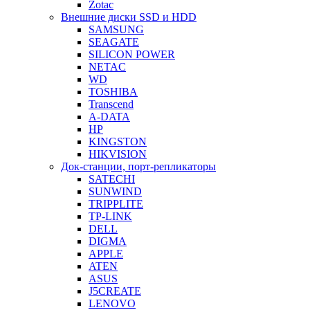
Zotac
Внешние диски SSD и HDD
SAMSUNG
SEAGATE
SILICON POWER
NETAC
WD
TOSHIBA
Transcend
A-DATA
HP
KINGSTON
HIKVISION
Док-станции, порт-репликаторы
SATECHI
SUNWIND
TRIPPLITE
TP-LINK
DELL
DIGMA
APPLE
ATEN
ASUS
J5CREATE
LENOVO