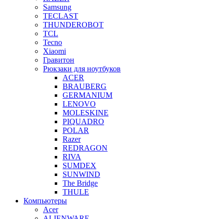
Samsung
TECLAST
THUNDEROBOT
TCL
Tecno
Xiaomi
Гравитон
Рюкзаки для ноутбуков
ACER
BRAUBERG
GERMANIUM
LENOVO
MOLESKINE
PIQUADRO
POLAR
Razer
REDRAGON
RIVA
SUMDEX
SUNWIND
The Bridge
THULE
Компьютеры
Acer
ALIENWARE