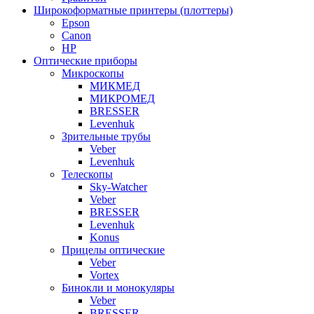
Широкоформатные принтеры (плоттеры)
Epson
Canon
HP
Оптические приборы
Микроскопы
МИКМЕД
МИКРОМЕД
BRESSER
Levenhuk
Зрительные трубы
Veber
Levenhuk
Телескопы
Sky-Watcher
Veber
BRESSER
Levenhuk
Konus
Прицелы оптические
Veber
Vortex
Бинокли и монокуляры
Veber
BRESSER