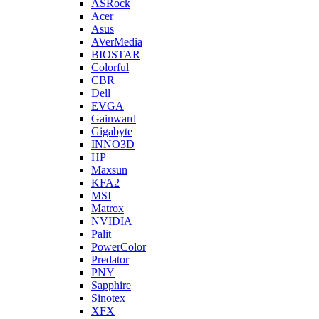
ASRock
Acer
Asus
AVerMedia
BIOSTAR
Colorful
CBR
Dell
EVGA
Gainward
Gigabyte
INNO3D
HP
Maxsun
KFA2
MSI
Matrox
NVIDIA
Palit
PowerColor
Predator
PNY
Sapphire
Sinotex
XFX