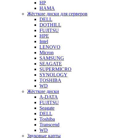
HP
HAMA
Жёсткие диски для серверов
DELL
DOTHILL
FUJITSU
HPE
Intel
LENOVO
Micron
SAMSUNG
SEAGATE
SUPERMICRO
SYNOLOGY
TOSHIBA
WD
Жёсткие диски
A-DATA
FUJITSU
Seagate
DELL
Toshiba
Transcend
WD
Звуковые карты