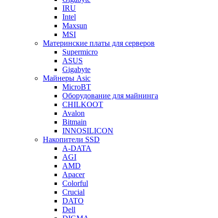
IRU
Intel
Maxsun
MSI
Материнские платы для серверов
Supermicro
ASUS
Gigabyte
Майнеры Asic
MicroBT
Оборудование для майнинга
CHILKOOT
Avalon
Bitmain
INNOSILICON
Накопители SSD
A-DATA
AGI
AMD
Apacer
Colorful
Crucial
DATO
Dell