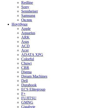
Redline
Sony
Sennheiser
Samsung
Оклик
Ноутбуки
Apple
Aquarius
ARK
Asus
ACD
Acer
ADATA XPG
Colorful
Chuwi
CBR
Digma
Dream Machines
Dell
Durabook
ECS Elitegroup
F+
FUJITSU
GMNG
Gigabyte