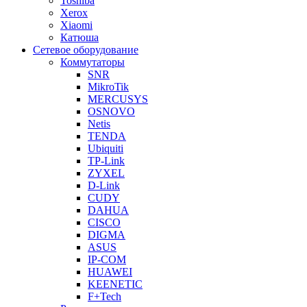
Toshiba
Xerox
Xiaomi
Катюша
Сетевое оборудование
Коммутаторы
SNR
MikroTik
MERCUSYS
OSNOVO
Netis
TENDA
Ubiquiti
TP-Link
ZYXEL
D-Link
CUDY
DAHUA
CISCO
DIGMA
ASUS
IP-COM
HUAWEI
KEENETIC
F+Tech