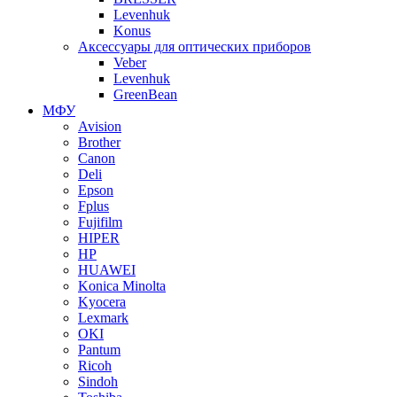
Levenhuk
Konus
Аксессуары для оптических приборов
Veber
Levenhuk
GreenBean
МФУ
Avision
Brother
Canon
Deli
Epson
Fplus
Fujifilm
HIPER
HP
HUAWEI
Konica Minolta
Kyocera
Lexmark
OKI
Pantum
Ricoh
Sindoh