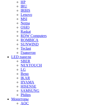
HP
IRU
IRBIS
Lenovo
MSI
Nerpa
OSIO
Raskat
RDW Computers
ROMBICA
SUNWIND
Teclast
Гравитон
LED панели
SBER
NEXTOUCH
LG
Benq
IKAR
IIYAMA
HISENSE
SAMSUNG
Philips
Мониторы
AOC