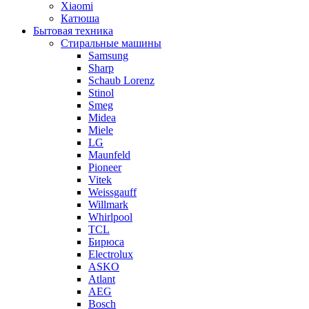
Xiaomi
Катюша
Бытовая техника
Стиральные машины
Samsung
Sharp
Schaub Lorenz
Stinol
Smeg
Midea
Miele
LG
Maunfeld
Pioneer
Vitek
Weissgauff
Willmark
Whirlpool
TCL
Бирюса
Electrolux
ASKO
Atlant
AEG
Bosch