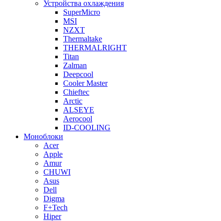
Устройства охлаждения
SuperMicro
MSI
NZXT
Thermaltake
THERMALRIGHT
Titan
Zalman
Deepcool
Cooler Master
Chieftec
Arctic
ALSEYE
Aerocool
ID-COOLING
Моноблоки
Acer
Apple
Amur
CHUWI
Asus
Dell
Digma
F+Tech
Hiper