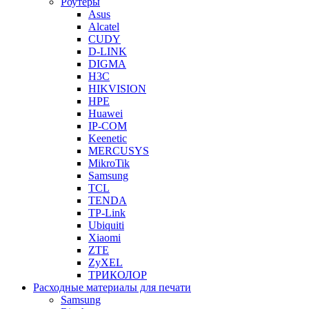
Роутеры
Asus
Alcatel
CUDY
D-LINK
DIGMA
H3C
HIKVISION
HPE
Huawei
IP-COM
Keenetic
MERCUSYS
MikroTik
Samsung
TCL
TENDA
TP-Link
Ubiquiti
Xiaomi
ZTE
ZyXEL
ТРИКОЛОР
Расходные материалы для печати
Samsung