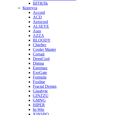
ШТИЛЬ
Корпуса
Accord
ACD
Aerocool
ALSEYE
Asus
AZZA
BLOODY
Chieftec
Cooler Master
Corsair
DeepCool
Digma
Enermax
ExeGate
Formula
Foxline
Fractal Design
Gigabyte
GINZZU
GMNG
HIPER
In-Win
JONSBO