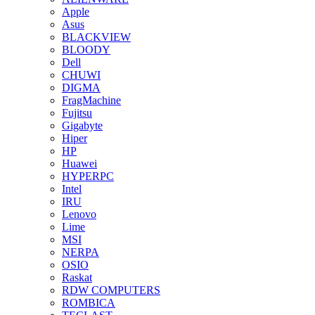
Apple
Asus
BLACKVIEW
BLOODY
Dell
CHUWI
DIGMA
FragMachine
Fujitsu
Gigabyte
Hiper
HP
Huawei
HYPERPC
Intel
IRU
Lenovo
Lime
MSI
NERPA
OSIO
Raskat
RDW COMPUTERS
ROMBICA