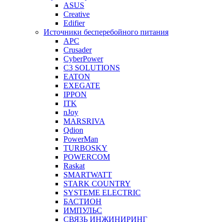
ASUS
Creative
Edifier
Источники бесперебойного питания
APC
Crusader
CyberPower
C3 SOLUTIONS
EATON
EXEGATE
IPPON
ITK
nJoy
MARSRIVA
Qdion
PowerMan
TURBOSKY
POWERCOM
Raskat
SMARTWATT
STARK COUNTRY
SYSTEME ELECTRIC
БАСТИОН
ИМПУЛЬС
СВЯЗЬ ИНЖИНИРИНГ