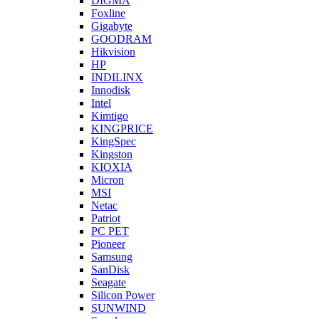
DIGMA
Foxline
Gigabyte
GOODRAM
Hikvision
HP
INDILINX
Innodisk
Intel
Kimtigo
KINGPRICE
KingSpec
Kingston
KIOXIA
Micron
MSI
Netac
Patriot
PC PET
Pioneer
Samsung
SanDisk
Seagate
Silicon Power
SUNWIND