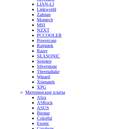
LIAN-LI
Linkworld
Zalman
Montech
MSI
NZXT
PCCOOLER
Powercase
Raijintek
Razer
SEASONIC
Segotep
Silverstone
Thermaltake
Winard
Xigmatek
XPG
Материнские платы
Afox
ASRock
ASUS
Biostar
Colorful
Esonic
Gigabyte