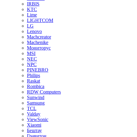
IRBIS
KTC
Lime
LIGHTCOM
LG
Lenovo
Machcreator
Machenike
Мониторус
MSI
NEC
NPC
PINEBRO
Philips
Raskat
Rombica
RDW Computers
Sunwind
Samsung
TCL
Valday
ViewSonic
Xiaomi
Бештау
Гравитон