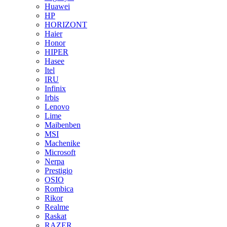
Huawei
HP
HORIZONT
Haier
Honor
HIPER
Hasee
Itel
IRU
Infinix
Irbis
Lenovo
Lime
Maibenben
MSI
Machenike
Microsoft
Nerpa
Prestigio
OSIO
Rombica
Rikor
Realme
Raskat
RAZER