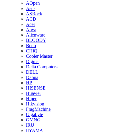
AOpen
Asus
ASRock
ACD
Acer
Aiwa
Alienware
BLOODY
Benq
CHiQ
Cooler Master
Digma
Delta Computers
DELL
Dahua
HP
HISENSE
Huawei
Hiper
Hikvision
FragMachine
Gigabyte
GMNG
IRU
IIYAMA