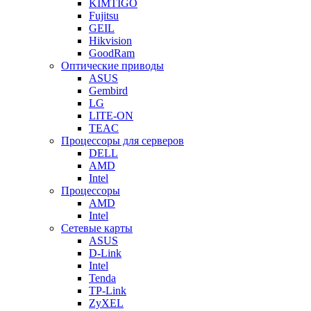
KIMTIGO
Fujitsu
GEIL
Hikvision
GoodRam
Оптические приводы
ASUS
Gembird
LG
LITE-ON
TEAC
Процессоры для серверов
DELL
AMD
Intel
Процессоры
AMD
Intel
Сетевые карты
ASUS
D-Link
Intel
Tenda
TP-Link
ZyXEL