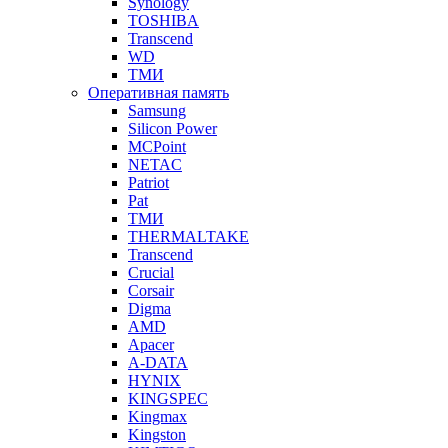
Synology
TOSHIBA
Transcend
WD
ТМИ
Оперативная память
Samsung
Silicon Power
MCPoint
NETAC
Patriot
Pat
ТМИ
THERMALTAKE
Transcend
Crucial
Corsair
Digma
AMD
Apacer
A-DATA
HYNIX
KINGSPEC
Kingmax
Kingston