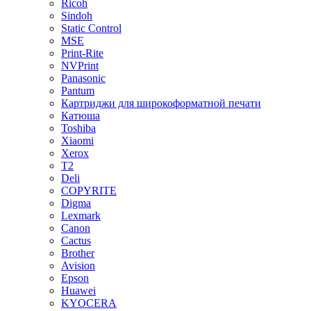
Ricoh
Sindoh
Static Control
MSE
Print-Rite
NVPrint
Panasonic
Pantum
Картриджи для широкоформатной печати
Катюша
Toshiba
Xiaomi
Xerox
T2
Deli
COPYRITE
Digma
Lexmark
Canon
Cactus
Brother
Avision
Epson
Huawei
KYOCERA