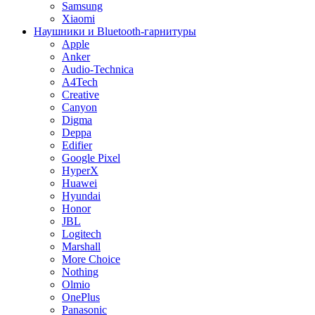
Samsung
Xiaomi
Наушники и Bluetooth-гарнитуры
Apple
Anker
Audio-Technica
A4Tech
Creative
Canyon
Digma
Deppa
Edifier
Google Pixel
HyperX
Huawei
Hyundai
Honor
JBL
Logitech
Marshall
More Choice
Nothing
Olmio
OnePlus
Panasonic