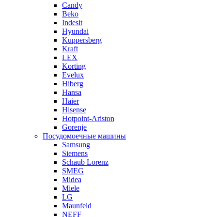
Candy
Beko
Indesit
Hyundai
Kuppersberg
Kraft
LEX
Korting
Evelux
Hiberg
Hansa
Haier
Hisense
Hotpoint-Ariston
Gorenje
Посудомоечные машины
Samsung
Siemens
Schaub Lorenz
SMEG
Midea
Miele
LG
Maunfeld
NEFF