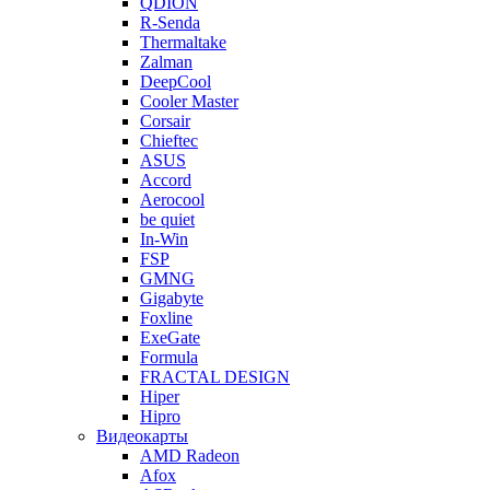
QDION
R-Senda
Thermaltake
Zalman
DeepCool
Cooler Master
Corsair
Chieftec
ASUS
Accord
Aerocool
be quiet
In-Win
FSP
GMNG
Gigabyte
Foxline
ExeGate
Formula
FRACTAL DESIGN
Hiper
Hipro
Видеокарты
AMD Radeon
Afox