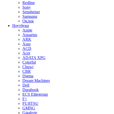
Redline
Sony
Sennheiser
Samsung
Оклик
Ноутбуки
Apple
Aquarius
ARK
Asus
ACD
Acer
ADATA XPG
Colorful
Chuwi
CBR
Digma
Dream Machines
Dell
Durabook
ECS Elitegroup
F+
FUJITSU
GMNG
Gigabyte