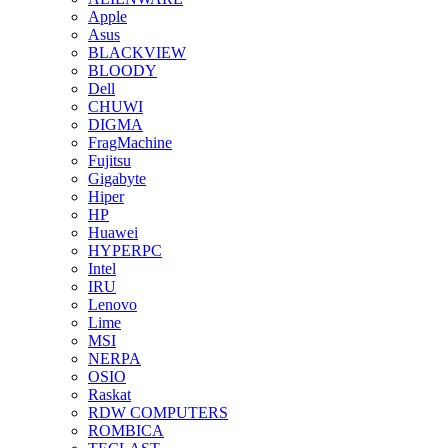
Apple
Asus
BLACKVIEW
BLOODY
Dell
CHUWI
DIGMA
FragMachine
Fujitsu
Gigabyte
Hiper
HP
Huawei
HYPERPC
Intel
IRU
Lenovo
Lime
MSI
NERPA
OSIO
Raskat
RDW COMPUTERS
ROMBICA