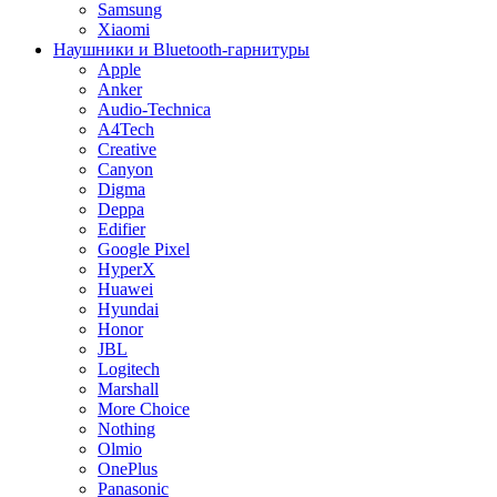
Samsung
Xiaomi
Наушники и Bluetooth-гарнитуры
Apple
Anker
Audio-Technica
A4Tech
Creative
Canyon
Digma
Deppa
Edifier
Google Pixel
HyperX
Huawei
Hyundai
Honor
JBL
Logitech
Marshall
More Choice
Nothing
Olmio
OnePlus
Panasonic