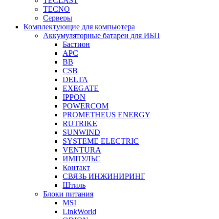
TECLAST
TECNO
Серверы
Комплектующие для компьютера
Аккумуляторные батареи для ИБП
Бастион
APC
BB
CSB
DELTA
EXEGATE
IPPON
POWERCOM
PROMETHEUS ENERGY
RUTRIKE
SUNWIND
SYSTEME ELECTRIC
VENTURA
ИМПУЛЬС
Контакт
СВЯЗЬ ИНЖИНИРИНГ
Штиль
Блоки питания
MSI
LinkWorld