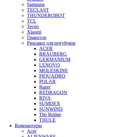
Samsung
TECLAST
THUNDEROBOT
TCL
Tecno
Xiaomi
Гравитон
Рюкзаки для ноутбуков
ACER
BRAUBERG
GERMANIUM
LENOVO
MOLESKINE
PIQUADRO
POLAR
Razer
REDRAGON
RIVA
SUMDEX
SUNWIND
The Bridge
THULE
Компьютеры
Acer
ALIENWARE