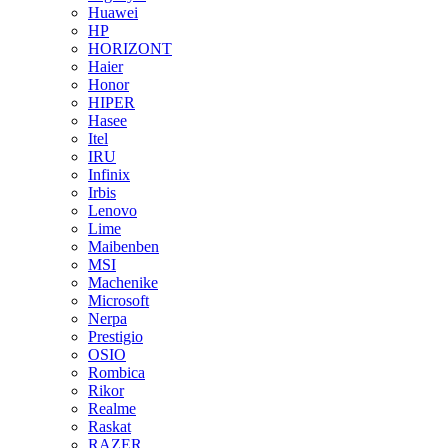
Huawei
HP
HORIZONT
Haier
Honor
HIPER
Hasee
Itel
IRU
Infinix
Irbis
Lenovo
Lime
Maibenben
MSI
Machenike
Microsoft
Nerpa
Prestigio
OSIO
Rombica
Rikor
Realme
Raskat
RAZER