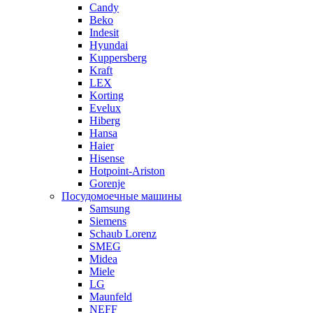
Candy
Beko
Indesit
Hyundai
Kuppersberg
Kraft
LEX
Korting
Evelux
Hiberg
Hansa
Haier
Hisense
Hotpoint-Ariston
Gorenje
Посудомоечные машины
Samsung
Siemens
Schaub Lorenz
SMEG
Midea
Miele
LG
Maunfeld
NEFF