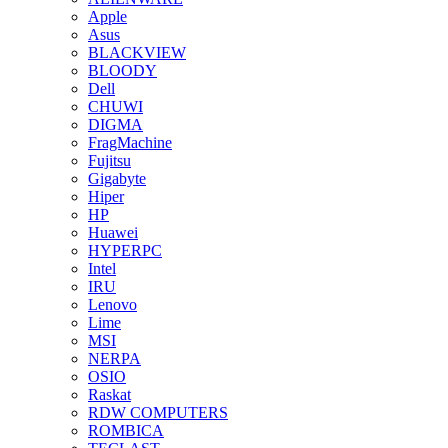
Apple
Asus
BLACKVIEW
BLOODY
Dell
CHUWI
DIGMA
FragMachine
Fujitsu
Gigabyte
Hiper
HP
Huawei
HYPERPC
Intel
IRU
Lenovo
Lime
MSI
NERPA
OSIO
Raskat
RDW COMPUTERS
ROMBICA