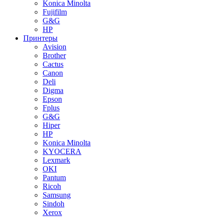
Konica Minolta
Fujifilm
G&G
HP
Принтеры
Avision
Brother
Cactus
Canon
Deli
Digma
Epson
Fplus
G&G
Hiper
HP
Konica Minolta
KYOCERA
Lexmark
OKI
Pantum
Ricoh
Samsung
Sindoh
Xerox