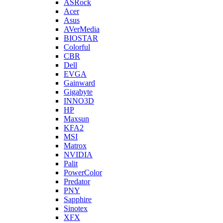
ASRock
Acer
Asus
AVerMedia
BIOSTAR
Colorful
CBR
Dell
EVGA
Gainward
Gigabyte
INNO3D
HP
Maxsun
KFA2
MSI
Matrox
NVIDIA
Palit
PowerColor
Predator
PNY
Sapphire
Sinotex
XFX