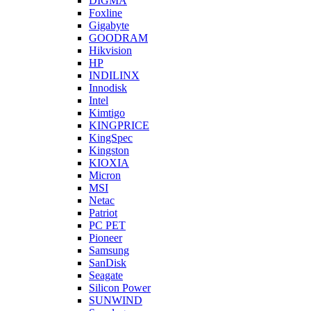
DIGMA
Foxline
Gigabyte
GOODRAM
Hikvision
HP
INDILINX
Innodisk
Intel
Kimtigo
KINGPRICE
KingSpec
Kingston
KIOXIA
Micron
MSI
Netac
Patriot
PC PET
Pioneer
Samsung
SanDisk
Seagate
Silicon Power
SUNWIND