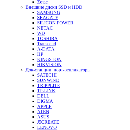
Zotac
Внешние диски SSD и HDD
SAMSUNG
SEAGATE
SILICON POWER
NETAC
WD
TOSHIBA
Transcend
A-DATA
HP
KINGSTON
HIKVISION
Док-станции, порт-репликаторы
SATECHI
SUNWIND
TRIPPLITE
TP-LINK
DELL
DIGMA
APPLE
ATEN
ASUS
J5CREATE
LENOVO