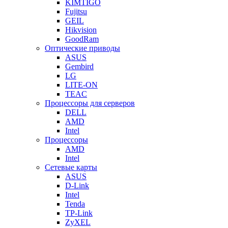
KIMTIGO
Fujitsu
GEIL
Hikvision
GoodRam
Оптические приводы
ASUS
Gembird
LG
LITE-ON
TEAC
Процессоры для серверов
DELL
AMD
Intel
Процессоры
AMD
Intel
Сетевые карты
ASUS
D-Link
Intel
Tenda
TP-Link
ZyXEL