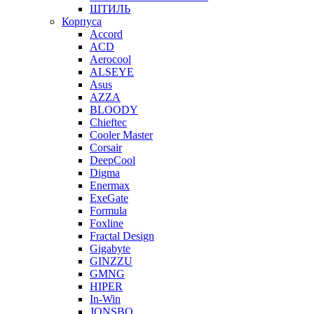
ШТИЛЬ
Корпуса
Accord
ACD
Aerocool
ALSEYE
Asus
AZZA
BLOODY
Chieftec
Cooler Master
Corsair
DeepCool
Digma
Enermax
ExeGate
Formula
Foxline
Fractal Design
Gigabyte
GINZZU
GMNG
HIPER
In-Win
JONSBO