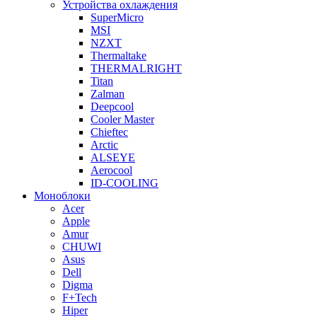
Устройства охлаждения
SuperMicro
MSI
NZXT
Thermaltake
THERMALRIGHT
Titan
Zalman
Deepcool
Cooler Master
Chieftec
Arctic
ALSEYE
Aerocool
ID-COOLING
Моноблоки
Acer
Apple
Amur
CHUWI
Asus
Dell
Digma
F+Tech
Hiper