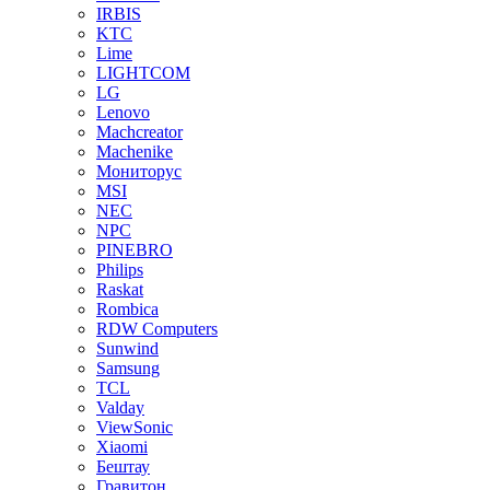
IRBIS
KTC
Lime
LIGHTCOM
LG
Lenovo
Machcreator
Machenike
Мониторус
MSI
NEC
NPC
PINEBRO
Philips
Raskat
Rombica
RDW Computers
Sunwind
Samsung
TCL
Valday
ViewSonic
Xiaomi
Бештау
Гравитон