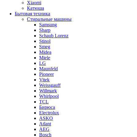
Xiaomi
Катюша
Бытовая техника
Стиральные машины
Samsung
Sharp
Schaub Lorenz
Stinol
Smeg
Midea
Miele
LG
Maunfeld
Pioneer
Vitek
Weissgauff
Willmark
Whirlpool
TCL
Бирюса
Electrolux
ASKO
Atlant
AEG
Bosch