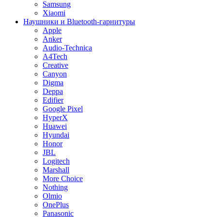
Samsung
Xiaomi
Наушники и Bluetooth-гарнитуры
Apple
Anker
Audio-Technica
A4Tech
Creative
Canyon
Digma
Deppa
Edifier
Google Pixel
HyperX
Huawei
Hyundai
Honor
JBL
Logitech
Marshall
More Choice
Nothing
Olmio
OnePlus
Panasonic