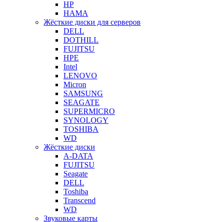
HP
HAMA
Жёсткие диски для серверов
DELL
DOTHILL
FUJITSU
HPE
Intel
LENOVO
Micron
SAMSUNG
SEAGATE
SUPERMICRO
SYNOLOGY
TOSHIBA
WD
Жёсткие диски
A-DATA
FUJITSU
Seagate
DELL
Toshiba
Transcend
WD
Звуковые карты