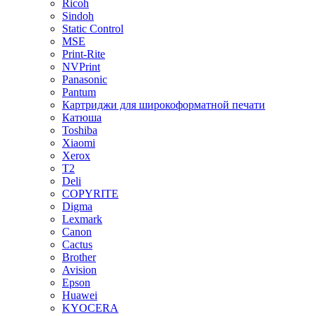
Ricoh
Sindoh
Static Control
MSE
Print-Rite
NVPrint
Panasonic
Pantum
Картриджи для широкоформатной печати
Катюша
Toshiba
Xiaomi
Xerox
T2
Deli
COPYRITE
Digma
Lexmark
Canon
Cactus
Brother
Avision
Epson
Huawei
KYOCERA