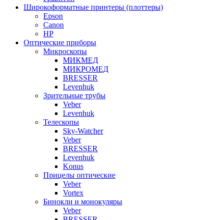
Широкоформатные принтеры (плоттеры)
Epson
Canon
HP
Оптические приборы
Микроскопы
МИКМЕД
МИКРОМЕД
BRESSER
Levenhuk
Зрительные трубы
Veber
Levenhuk
Телескопы
Sky-Watcher
Veber
BRESSER
Levenhuk
Konus
Прицелы оптические
Veber
Vortex
Бинокли и монокуляры
Veber
BRESSER