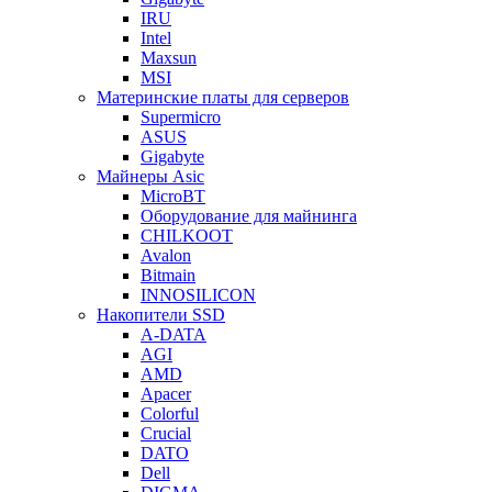
IRU
Intel
Maxsun
MSI
Материнские платы для серверов
Supermicro
ASUS
Gigabyte
Майнеры Asic
MicroBT
Оборудование для майнинга
CHILKOOT
Avalon
Bitmain
INNOSILICON
Накопители SSD
A-DATA
AGI
AMD
Apacer
Colorful
Crucial
DATO
Dell