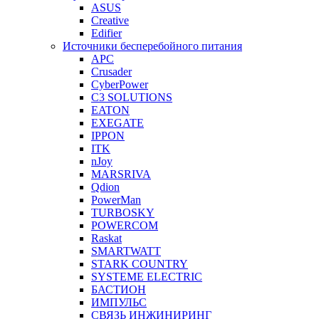
ASUS
Creative
Edifier
Источники бесперебойного питания
APC
Crusader
CyberPower
C3 SOLUTIONS
EATON
EXEGATE
IPPON
ITK
nJoy
MARSRIVA
Qdion
PowerMan
TURBOSKY
POWERCOM
Raskat
SMARTWATT
STARK COUNTRY
SYSTEME ELECTRIC
БАСТИОН
ИМПУЛЬС
СВЯЗЬ ИНЖИНИРИНГ