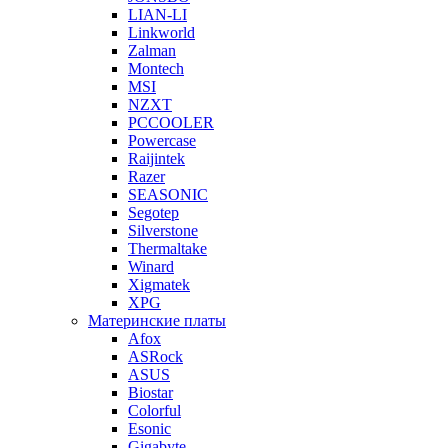
LIAN-LI
Linkworld
Zalman
Montech
MSI
NZXT
PCCOOLER
Powercase
Raijintek
Razer
SEASONIC
Segotep
Silverstone
Thermaltake
Winard
Xigmatek
XPG
Материнские платы
Afox
ASRock
ASUS
Biostar
Colorful
Esonic
Gigabyte