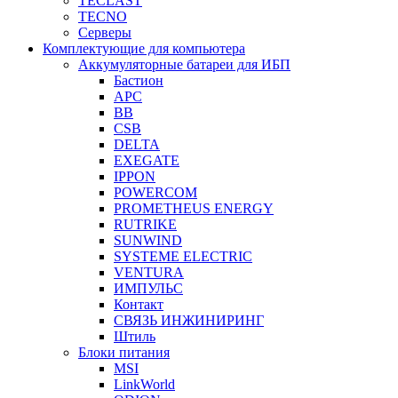
TECLAST
TECNO
Серверы
Комплектующие для компьютера
Аккумуляторные батареи для ИБП
Бастион
APC
BB
CSB
DELTA
EXEGATE
IPPON
POWERCOM
PROMETHEUS ENERGY
RUTRIKE
SUNWIND
SYSTEME ELECTRIC
VENTURA
ИМПУЛЬС
Контакт
СВЯЗЬ ИНЖИНИРИНГ
Штиль
Блоки питания
MSI
LinkWorld