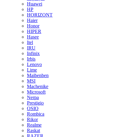
Huawei
HP
HORIZONT
Haier
Honor
HIPER
Hasee
Itel
IRU
Infinix
Irbis
Lenovo
Lime
Maibenben
MSI
Machenike
Microsoft
Nerpa
Prestigio
OSIO
Rombica
Rikor
Realme
Raskat
RAZER