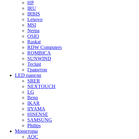
HP
IRU
IRBIS
Lenovo
MSI
Nerpa
OSIO
Raskat
RDW Computers
ROMBICA
SUNWIND
Teclast
Гравитон
LED панели
SBER
NEXTOUCH
LG
Benq
IKAR
IIYAMA
HISENSE
SAMSUNG
Philips
Мониторы
AOC