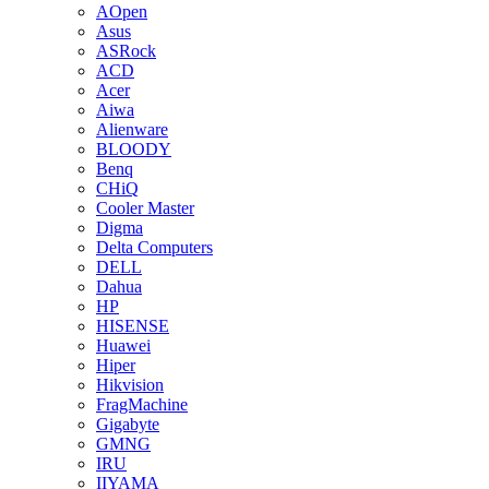
AOpen
Asus
ASRock
ACD
Acer
Aiwa
Alienware
BLOODY
Benq
CHiQ
Cooler Master
Digma
Delta Computers
DELL
Dahua
HP
HISENSE
Huawei
Hiper
Hikvision
FragMachine
Gigabyte
GMNG
IRU
IIYAMA