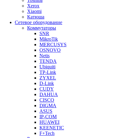
Toshiba
Xerox
Xiaomi
Катюша
Сетевое оборудование
Коммутаторы
SNR
MikroTik
MERCUSYS
OSNOVO
Netis
TENDA
Ubiquiti
TP-Link
ZYXEL
D-Link
CUDY
DAHUA
CISCO
DIGMA
ASUS
IP-COM
HUAWEI
KEENETIC
F+Tech