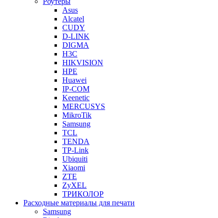
Роутеры
Asus
Alcatel
CUDY
D-LINK
DIGMA
H3C
HIKVISION
HPE
Huawei
IP-COM
Keenetic
MERCUSYS
MikroTik
Samsung
TCL
TENDA
TP-Link
Ubiquiti
Xiaomi
ZTE
ZyXEL
ТРИКОЛОР
Расходные материалы для печати
Samsung