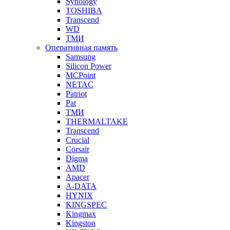
Synology
TOSHIBA
Transcend
WD
ТМИ
Оперативная память
Samsung
Silicon Power
MCPoint
NETAC
Patriot
Pat
ТМИ
THERMALTAKE
Transcend
Crucial
Corsair
Digma
AMD
Apacer
A-DATA
HYNIX
KINGSPEC
Kingmax
Kingston