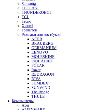
Samsung
TECLAST
THUNDEROBOT
TCL
Tecno
Xiaomi
Гравитон
Рюкзаки для ноутбуков
ACER
BRAUBERG
GERMANIUM
LENOVO
MOLESKINE
PIQUADRO
POLAR
Razer
REDRAGON
RIVA
SUMDEX
SUNWIND
The Bridge
THULE
Компьютеры
Acer
ALIENWARE