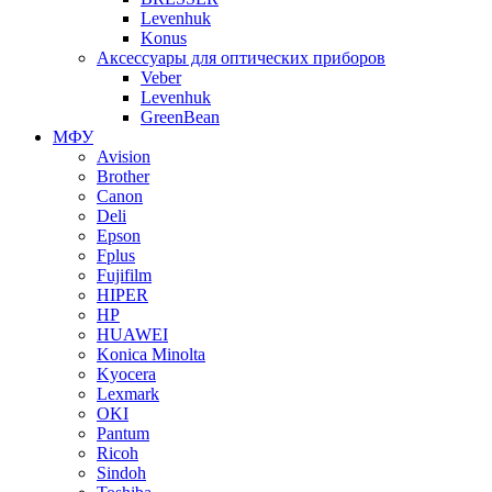
Levenhuk
Konus
Аксессуары для оптических приборов
Veber
Levenhuk
GreenBean
МФУ
Avision
Brother
Canon
Deli
Epson
Fplus
Fujifilm
HIPER
HP
HUAWEI
Konica Minolta
Kyocera
Lexmark
OKI
Pantum
Ricoh
Sindoh