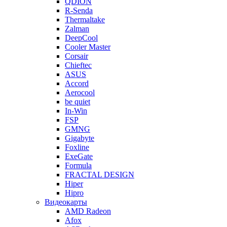
QDION
R-Senda
Thermaltake
Zalman
DeepCool
Cooler Master
Corsair
Chieftec
ASUS
Accord
Aerocool
be quiet
In-Win
FSP
GMNG
Gigabyte
Foxline
ExeGate
Formula
FRACTAL DESIGN
Hiper
Hipro
Видеокарты
AMD Radeon
Afox