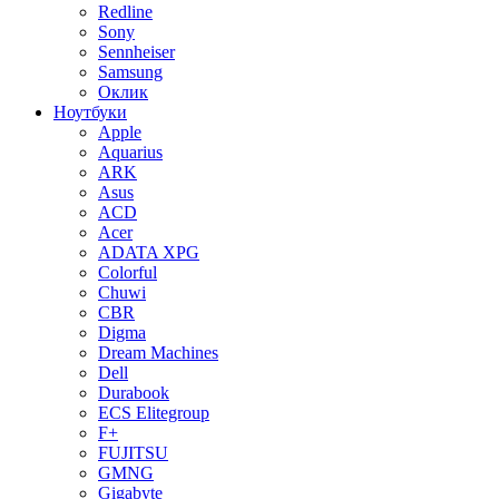
Redline
Sony
Sennheiser
Samsung
Оклик
Ноутбуки
Apple
Aquarius
ARK
Asus
ACD
Acer
ADATA XPG
Colorful
Chuwi
CBR
Digma
Dream Machines
Dell
Durabook
ECS Elitegroup
F+
FUJITSU
GMNG
Gigabyte