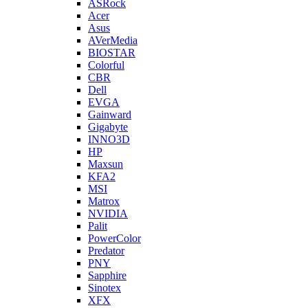
ASRock
Acer
Asus
AVerMedia
BIOSTAR
Colorful
CBR
Dell
EVGA
Gainward
Gigabyte
INNO3D
HP
Maxsun
KFA2
MSI
Matrox
NVIDIA
Palit
PowerColor
Predator
PNY
Sapphire
Sinotex
XFX