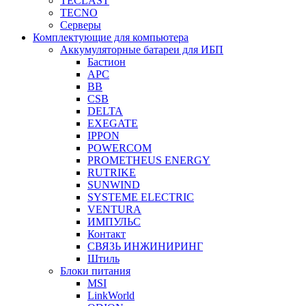
TECLAST
TECNO
Серверы
Комплектующие для компьютера
Аккумуляторные батареи для ИБП
Бастион
APC
BB
CSB
DELTA
EXEGATE
IPPON
POWERCOM
PROMETHEUS ENERGY
RUTRIKE
SUNWIND
SYSTEME ELECTRIC
VENTURA
ИМПУЛЬС
Контакт
СВЯЗЬ ИНЖИНИРИНГ
Штиль
Блоки питания
MSI
LinkWorld