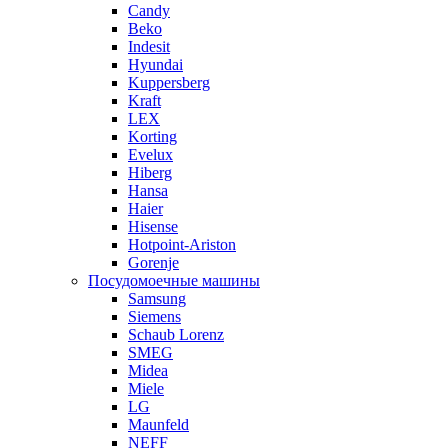
Candy
Beko
Indesit
Hyundai
Kuppersberg
Kraft
LEX
Korting
Evelux
Hiberg
Hansa
Haier
Hisense
Hotpoint-Ariston
Gorenje
Посудомоечные машины
Samsung
Siemens
Schaub Lorenz
SMEG
Midea
Miele
LG
Maunfeld
NEFF