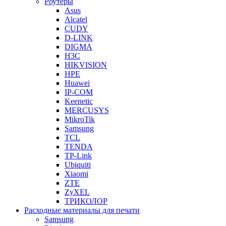
Роутеры
Asus
Alcatel
CUDY
D-LINK
DIGMA
H3C
HIKVISION
HPE
Huawei
IP-COM
Keenetic
MERCUSYS
MikroTik
Samsung
TCL
TENDA
TP-Link
Ubiquiti
Xiaomi
ZTE
ZyXEL
ТРИКОЛОР
Расходные материалы для печати
Samsung