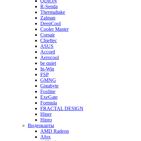
QDION
R-Senda
Thermaltake
Zalman
DeepCool
Cooler Master
Corsair
Chieftec
ASUS
Accord
Aerocool
be quiet
In-Win
FSP
GMNG
Gigabyte
Foxline
ExeGate
Formula
FRACTAL DESIGN
Hiper
Hipro
Видеокарты
AMD Radeon
Afox