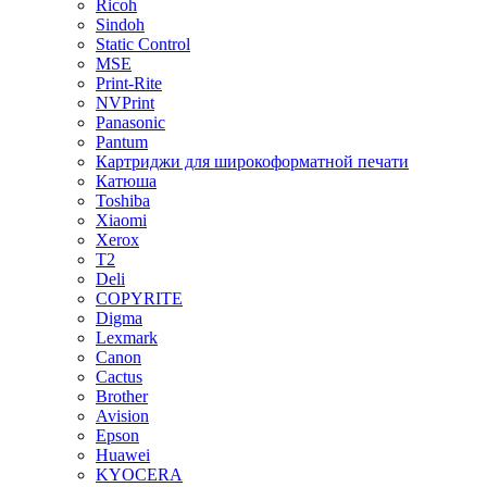
Ricoh
Sindoh
Static Control
MSE
Print-Rite
NVPrint
Panasonic
Pantum
Картриджи для широкоформатной печати
Катюша
Toshiba
Xiaomi
Xerox
T2
Deli
COPYRITE
Digma
Lexmark
Canon
Cactus
Brother
Avision
Epson
Huawei
KYOCERA