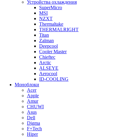
Устройства охлаждения
SuperMicro
MSI
NZXT
Thermaltake
THERMALRIGHT
Titan
Zalman
Deepcool
Cooler Master
Chieftec
Arctic
ALSEYE
Aerocool
ID-COOLING
Моноблоки
Acer
Apple
Amur
CHUWI
Asus
Dell
Digma
F+Tech
Hiper