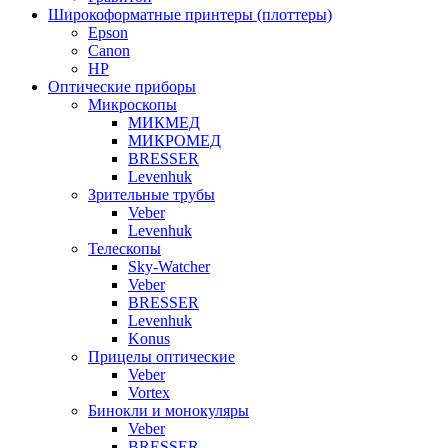
Широкоформатные принтеры (плоттеры)
Epson
Canon
HP
Оптические приборы
Микроскопы
МИКМЕД
МИКРОМЕД
BRESSER
Levenhuk
Зрительные трубы
Veber
Levenhuk
Телескопы
Sky-Watcher
Veber
BRESSER
Levenhuk
Konus
Прицелы оптические
Veber
Vortex
Бинокли и монокуляры
Veber
BRESSER