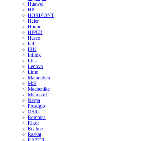
Huawei
HP
HORIZONT
Haier
Honor
HIPER
Hasee
Itel
IRU
Infinix
Irbis
Lenovo
Lime
Maibenben
MSI
Machenike
Microsoft
Nerpa
Prestigio
OSIO
Rombica
Rikor
Realme
Raskat
RAZER