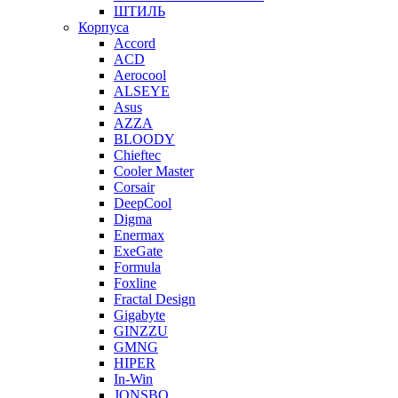
ШТИЛЬ
Корпуса
Accord
ACD
Aerocool
ALSEYE
Asus
AZZA
BLOODY
Chieftec
Cooler Master
Corsair
DeepCool
Digma
Enermax
ExeGate
Formula
Foxline
Fractal Design
Gigabyte
GINZZU
GMNG
HIPER
In-Win
JONSBO