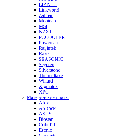
LIAN-LI
Linkworld
Zalman
Montech
MSI
NZXT
PCCOOLER
Powercase
Raijintek
Razer
SEASONIC
Segotep
Silverstone
Thermaltake
Winard
Xigmatek
XPG
Материнские платы
Afox
ASRock
ASUS
Biostar
Colorful
Esonic
Gigabyte