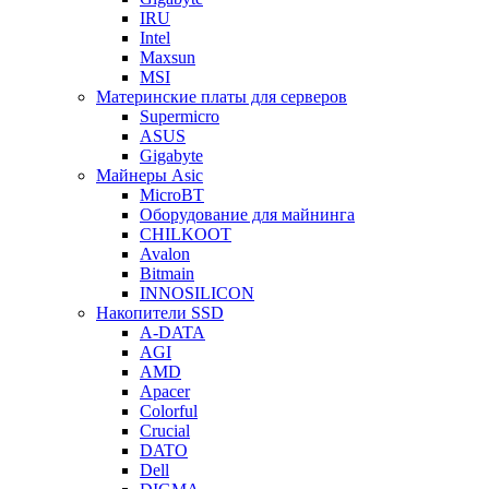
IRU
Intel
Maxsun
MSI
Материнские платы для серверов
Supermicro
ASUS
Gigabyte
Майнеры Asic
MicroBT
Оборудование для майнинга
CHILKOOT
Avalon
Bitmain
INNOSILICON
Накопители SSD
A-DATA
AGI
AMD
Apacer
Colorful
Crucial
DATO
Dell