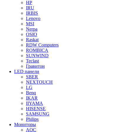
HP
IRU
IRBIS
Lenovo
MSI
Nerpa
OSIO
Raskat
RDW Computers
ROMBICA
SUNWIND
Teclast
Гравитон
LED панели
SBER
NEXTOUCH
LG
Benq
IKAR
IIYAMA
HISENSE
SAMSUNG
Philips
Мониторы
AOC