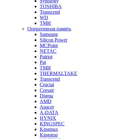
Synology
TOSHIBA
Transcend
WD
ТМИ
Оперативная память
Samsung
Silicon Power
MCPoint
NETAC
Patriot
Pat
ТМИ
THERMALTAKE
Transcend
Crucial
Corsair
Digma
AMD
Apacer
A-DATA
HYNIX
KINGSPEC
Kingmax
Kingston