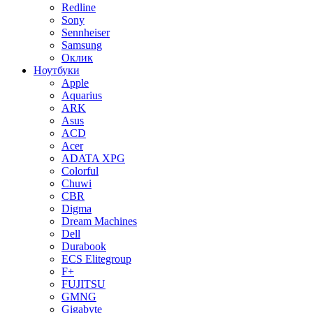
Redline
Sony
Sennheiser
Samsung
Оклик
Ноутбуки
Apple
Aquarius
ARK
Asus
ACD
Acer
ADATA XPG
Colorful
Chuwi
CBR
Digma
Dream Machines
Dell
Durabook
ECS Elitegroup
F+
FUJITSU
GMNG
Gigabyte