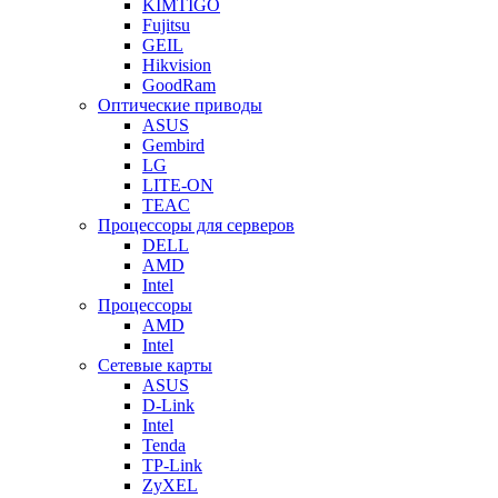
KIMTIGO
Fujitsu
GEIL
Hikvision
GoodRam
Оптические приводы
ASUS
Gembird
LG
LITE-ON
TEAC
Процессоры для серверов
DELL
AMD
Intel
Процессоры
AMD
Intel
Сетевые карты
ASUS
D-Link
Intel
Tenda
TP-Link
ZyXEL