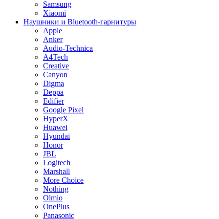
Samsung
Xiaomi
Наушники и Bluetooth-гарнитуры
Apple
Anker
Audio-Technica
A4Tech
Creative
Canyon
Digma
Deppa
Edifier
Google Pixel
HyperX
Huawei
Hyundai
Honor
JBL
Logitech
Marshall
More Choice
Nothing
Olmio
OnePlus
Panasonic