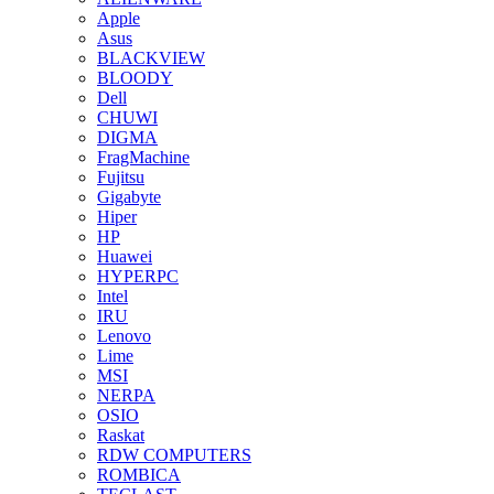
Apple
Asus
BLACKVIEW
BLOODY
Dell
CHUWI
DIGMA
FragMachine
Fujitsu
Gigabyte
Hiper
HP
Huawei
HYPERPC
Intel
IRU
Lenovo
Lime
MSI
NERPA
OSIO
Raskat
RDW COMPUTERS
ROMBICA