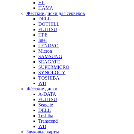
HP
HAMA
Жёсткие диски для серверов
DELL
DOTHILL
FUJITSU
HPE
Intel
LENOVO
Micron
SAMSUNG
SEAGATE
SUPERMICRO
SYNOLOGY
TOSHIBA
WD
Жёсткие диски
A-DATA
FUJITSU
Seagate
DELL
Toshiba
Transcend
WD
Звуковые карты