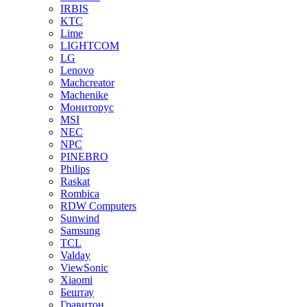
IRBIS
KTC
Lime
LIGHTCOM
LG
Lenovo
Machcreator
Machenike
Мониторус
MSI
NEC
NPC
PINEBRO
Philips
Raskat
Rombica
RDW Computers
Sunwind
Samsung
TCL
Valday
ViewSonic
Xiaomi
Бештау
Гравитон