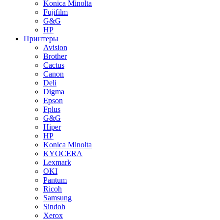
Konica Minolta
Fujifilm
G&G
HP
Принтеры
Avision
Brother
Cactus
Canon
Deli
Digma
Epson
Fplus
G&G
Hiper
HP
Konica Minolta
KYOCERA
Lexmark
OKI
Pantum
Ricoh
Samsung
Sindoh
Xerox