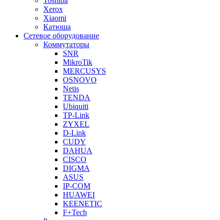
Toshiba
Xerox
Xiaomi
Катюша
Сетевое оборудование
Коммутаторы
SNR
MikroTik
MERCUSYS
OSNOVO
Netis
TENDA
Ubiquiti
TP-Link
ZYXEL
D-Link
CUDY
DAHUA
CISCO
DIGMA
ASUS
IP-COM
HUAWEI
KEENETIC
F+Tech