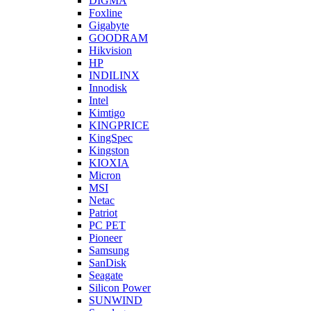
DIGMA
Foxline
Gigabyte
GOODRAM
Hikvision
HP
INDILINX
Innodisk
Intel
Kimtigo
KINGPRICE
KingSpec
Kingston
KIOXIA
Micron
MSI
Netac
Patriot
PC PET
Pioneer
Samsung
SanDisk
Seagate
Silicon Power
SUNWIND