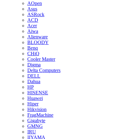
AOpen
Asus
ASRock
ACD
Acer
Aiwa
Alienware
BLOODY
Benq
CHiQ
Cooler Master
Digma
Delta Computers
DELL
Dahua
HP
HISENSE
Huawei
Hiper
Hikvision
FragMachine
Gigabyte
GMNG
IRU
IIYAMA