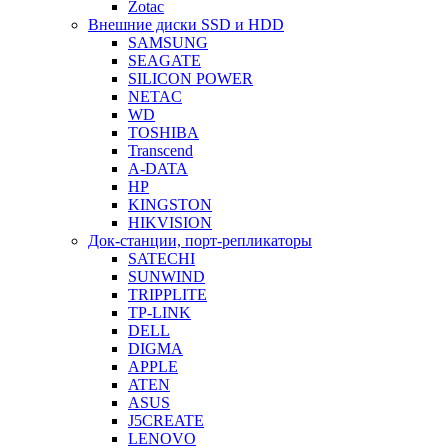
Zotac
Внешние диски SSD и HDD
SAMSUNG
SEAGATE
SILICON POWER
NETAC
WD
TOSHIBA
Transcend
A-DATA
HP
KINGSTON
HIKVISION
Док-станции, порт-репликаторы
SATECHI
SUNWIND
TRIPPLITE
TP-LINK
DELL
DIGMA
APPLE
ATEN
ASUS
J5CREATE
LENOVO