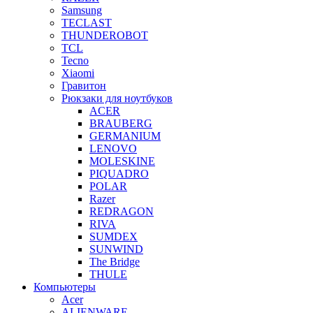
Samsung
TECLAST
THUNDEROBOT
TCL
Tecno
Xiaomi
Гравитон
Рюкзаки для ноутбуков
ACER
BRAUBERG
GERMANIUM
LENOVO
MOLESKINE
PIQUADRO
POLAR
Razer
REDRAGON
RIVA
SUMDEX
SUNWIND
The Bridge
THULE
Компьютеры
Acer
ALIENWARE