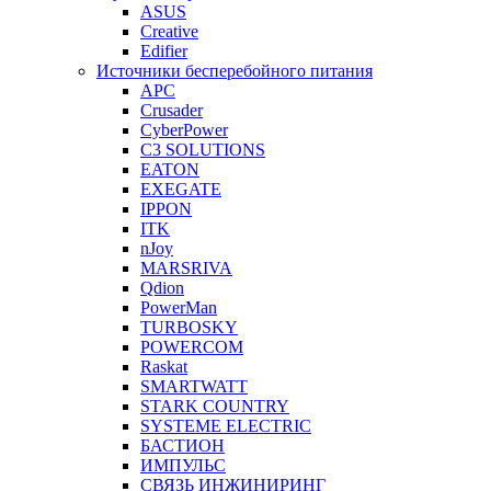
ASUS
Creative
Edifier
Источники бесперебойного питания
APC
Crusader
CyberPower
C3 SOLUTIONS
EATON
EXEGATE
IPPON
ITK
nJoy
MARSRIVA
Qdion
PowerMan
TURBOSKY
POWERCOM
Raskat
SMARTWATT
STARK COUNTRY
SYSTEME ELECTRIC
БАСТИОН
ИМПУЛЬС
СВЯЗЬ ИНЖИНИРИНГ