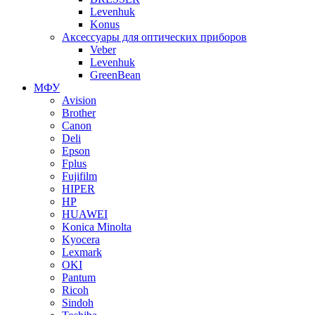
Levenhuk
Konus
Аксессуары для оптических приборов
Veber
Levenhuk
GreenBean
МФУ
Avision
Brother
Canon
Deli
Epson
Fplus
Fujifilm
HIPER
HP
HUAWEI
Konica Minolta
Kyocera
Lexmark
OKI
Pantum
Ricoh
Sindoh