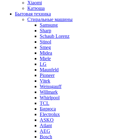
Xiaomi
Катюша
Бытовая техника
Стиральные машины
Samsung
Sharp
Schaub Lorenz
Stinol
Smeg
Midea
Miele
LG
Maunfeld
Pioneer
Vitek
Weissgauff
Willmark
Whirlpool
TCL
Бирюса
Electrolux
ASKO
Atlant
AEG
Bosch