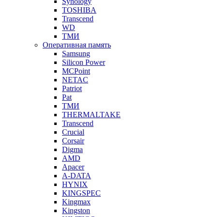
Synology
TOSHIBA
Transcend
WD
ТМИ
Оперативная память
Samsung
Silicon Power
MCPoint
NETAC
Patriot
Pat
ТМИ
THERMALTAKE
Transcend
Crucial
Corsair
Digma
AMD
Apacer
A-DATA
HYNIX
KINGSPEC
Kingmax
Kingston