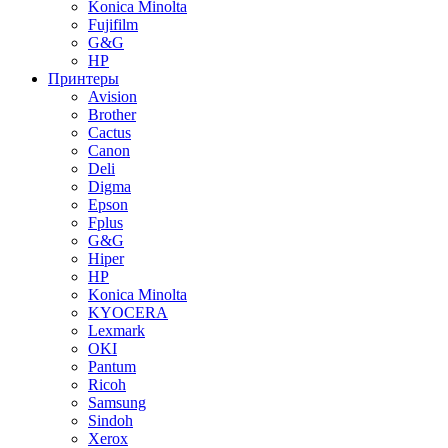
Konica Minolta
Fujifilm
G&G
HP
Принтеры
Avision
Brother
Cactus
Canon
Deli
Digma
Epson
Fplus
G&G
Hiper
HP
Konica Minolta
KYOCERA
Lexmark
OKI
Pantum
Ricoh
Samsung
Sindoh
Xerox