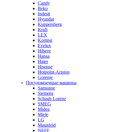
Candy
Beko
Indesit
Hyundai
Kuppersberg
Kraft
LEX
Korting
Evelux
Hiberg
Hansa
Haier
Hisense
Hotpoint-Ariston
Gorenje
Посудомоечные машины
Samsung
Siemens
Schaub Lorenz
SMEG
Midea
Miele
LG
Maunfeld
NEFF