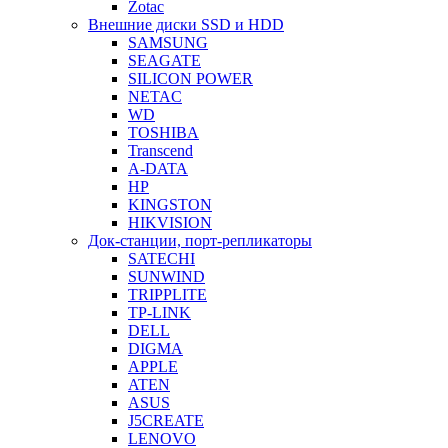
Zotac
Внешние диски SSD и HDD
SAMSUNG
SEAGATE
SILICON POWER
NETAC
WD
TOSHIBA
Transcend
A-DATA
HP
KINGSTON
HIKVISION
Док-станции, порт-репликаторы
SATECHI
SUNWIND
TRIPPLITE
TP-LINK
DELL
DIGMA
APPLE
ATEN
ASUS
J5CREATE
LENOVO