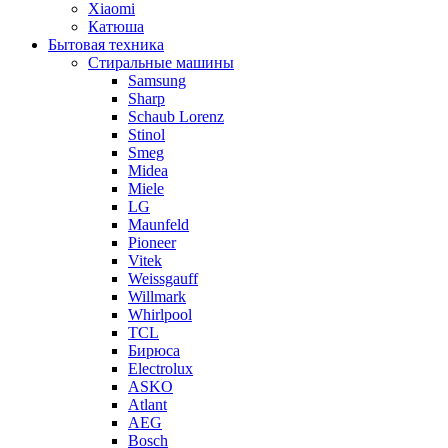
Xiaomi
Катюша
Бытовая техника
Стиральные машины
Samsung
Sharp
Schaub Lorenz
Stinol
Smeg
Midea
Miele
LG
Maunfeld
Pioneer
Vitek
Weissgauff
Willmark
Whirlpool
TCL
Бирюса
Electrolux
ASKO
Atlant
AEG
Bosch