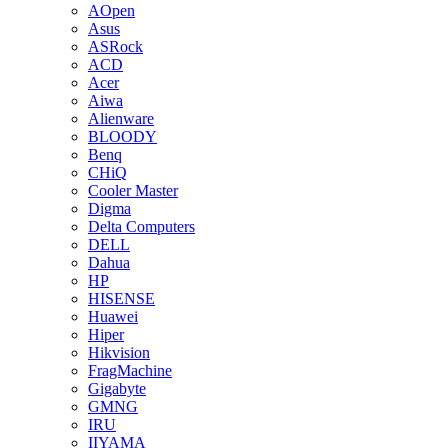
AOpen
Asus
ASRock
ACD
Acer
Aiwa
Alienware
BLOODY
Benq
CHiQ
Cooler Master
Digma
Delta Computers
DELL
Dahua
HP
HISENSE
Huawei
Hiper
Hikvision
FragMachine
Gigabyte
GMNG
IRU
IIYAMA