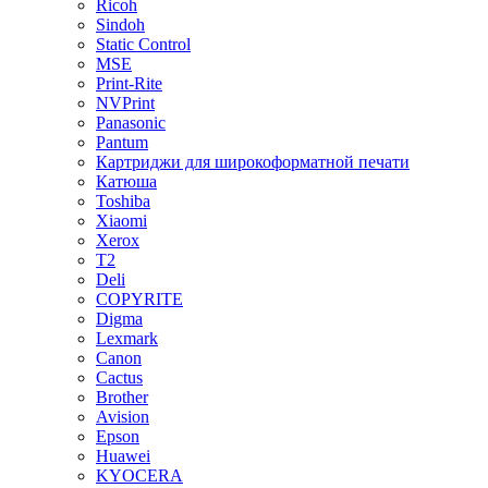
Ricoh
Sindoh
Static Control
MSE
Print-Rite
NVPrint
Panasonic
Pantum
Картриджи для широкоформатной печати
Катюша
Toshiba
Xiaomi
Xerox
T2
Deli
COPYRITE
Digma
Lexmark
Canon
Cactus
Brother
Avision
Epson
Huawei
KYOCERA