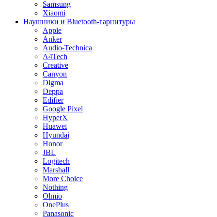
Samsung
Xiaomi
Наушники и Bluetooth-гарнитуры
Apple
Anker
Audio-Technica
A4Tech
Creative
Canyon
Digma
Deppa
Edifier
Google Pixel
HyperX
Huawei
Hyundai
Honor
JBL
Logitech
Marshall
More Choice
Nothing
Olmio
OnePlus
Panasonic