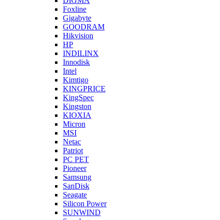
DIGMA
Foxline
Gigabyte
GOODRAM
Hikvision
HP
INDILINX
Innodisk
Intel
Kimtigo
KINGPRICE
KingSpec
Kingston
KIOXIA
Micron
MSI
Netac
Patriot
PC PET
Pioneer
Samsung
SanDisk
Seagate
Silicon Power
SUNWIND