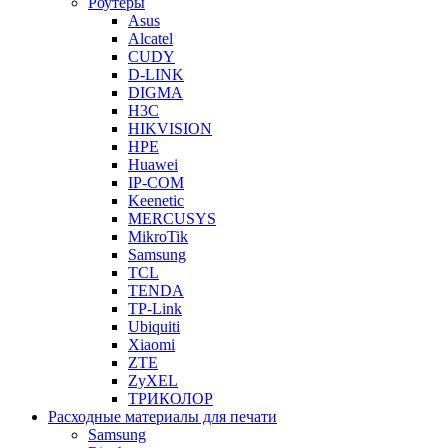
Роутеры
Asus
Alcatel
CUDY
D-LINK
DIGMA
H3C
HIKVISION
HPE
Huawei
IP-COM
Keenetic
MERCUSYS
MikroTik
Samsung
TCL
TENDA
TP-Link
Ubiquiti
Xiaomi
ZTE
ZyXEL
ТРИКОЛОР
Расходные материалы для печати
Samsung