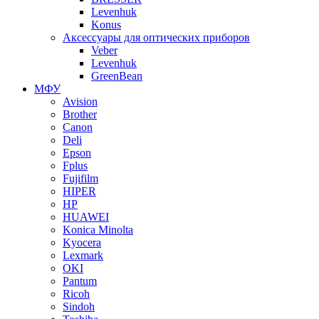
Levenhuk
Konus
Аксессуары для оптических приборов
Veber
Levenhuk
GreenBean
МФУ
Avision
Brother
Canon
Deli
Epson
Fplus
Fujifilm
HIPER
HP
HUAWEI
Konica Minolta
Kyocera
Lexmark
OKI
Pantum
Ricoh
Sindoh