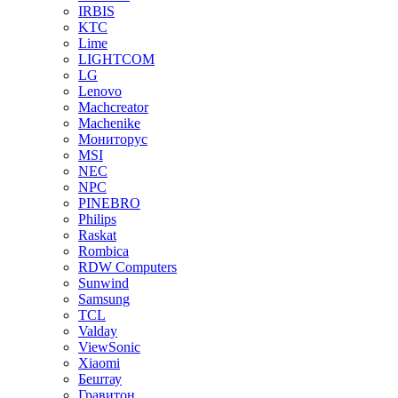
IRBIS
KTC
Lime
LIGHTCOM
LG
Lenovo
Machcreator
Machenike
Мониторус
MSI
NEC
NPC
PINEBRO
Philips
Raskat
Rombica
RDW Computers
Sunwind
Samsung
TCL
Valday
ViewSonic
Xiaomi
Бештау
Гравитон