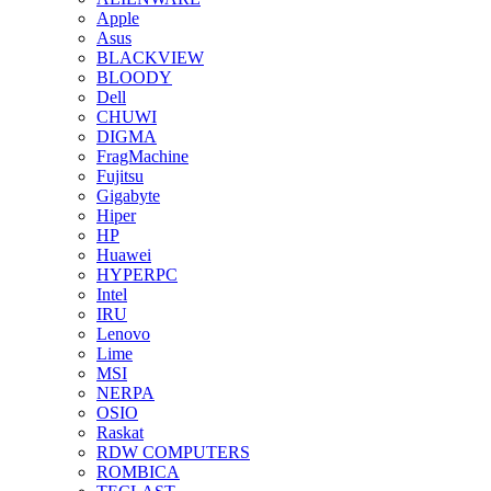
Apple
Asus
BLACKVIEW
BLOODY
Dell
CHUWI
DIGMA
FragMachine
Fujitsu
Gigabyte
Hiper
HP
Huawei
HYPERPC
Intel
IRU
Lenovo
Lime
MSI
NERPA
OSIO
Raskat
RDW COMPUTERS
ROMBICA