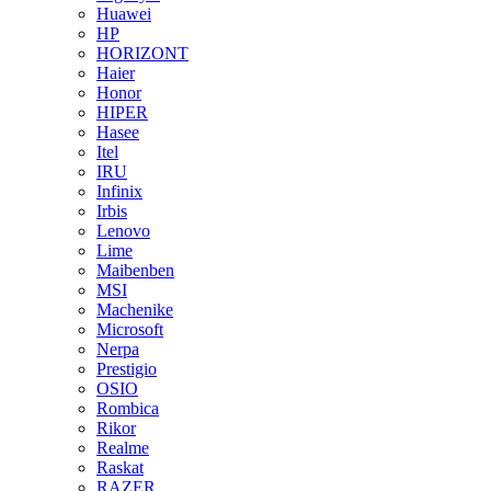
Huawei
HP
HORIZONT
Haier
Honor
HIPER
Hasee
Itel
IRU
Infinix
Irbis
Lenovo
Lime
Maibenben
MSI
Machenike
Microsoft
Nerpa
Prestigio
OSIO
Rombica
Rikor
Realme
Raskat
RAZER