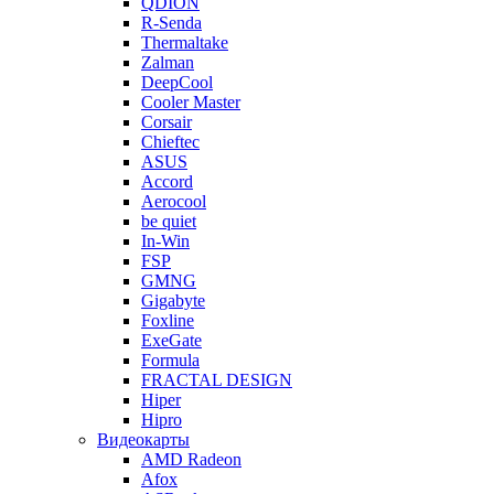
QDION
R-Senda
Thermaltake
Zalman
DeepCool
Cooler Master
Corsair
Chieftec
ASUS
Accord
Aerocool
be quiet
In-Win
FSP
GMNG
Gigabyte
Foxline
ExeGate
Formula
FRACTAL DESIGN
Hiper
Hipro
Видеокарты
AMD Radeon
Afox