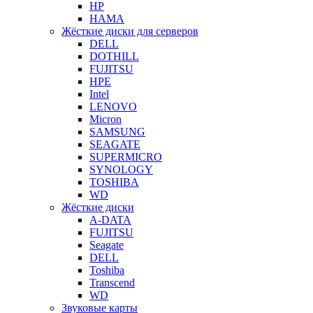
HP
HAMA
Жёсткие диски для серверов
DELL
DOTHILL
FUJITSU
HPE
Intel
LENOVO
Micron
SAMSUNG
SEAGATE
SUPERMICRO
SYNOLOGY
TOSHIBA
WD
Жёсткие диски
A-DATA
FUJITSU
Seagate
DELL
Toshiba
Transcend
WD
Звуковые карты