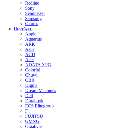
Redline
Sony
Sennheiser
Samsung
Оклик
Ноутбуки
Apple
Aquarius
ARK
Asus
ACD
Acer
ADATA XPG
Colorful
Chuwi
CBR
Digma
Dream Machines
Dell
Durabook
ECS Elitegroup
F+
FUJITSU
GMNG
Gigabyte