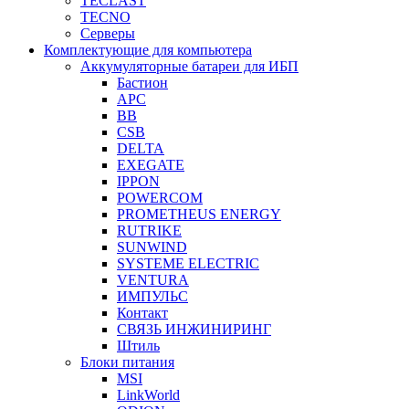
TECLAST
TECNO
Серверы
Комплектующие для компьютера
Аккумуляторные батареи для ИБП
Бастион
APC
BB
CSB
DELTA
EXEGATE
IPPON
POWERCOM
PROMETHEUS ENERGY
RUTRIKE
SUNWIND
SYSTEME ELECTRIC
VENTURA
ИМПУЛЬС
Контакт
СВЯЗЬ ИНЖИНИРИНГ
Штиль
Блоки питания
MSI
LinkWorld