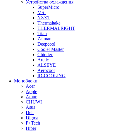
Устройства охлаждения
SuperMicro
MSI
NZXT
Thermaltake
THERMALRIGHT
Titan
Zalman
Deepcool
Cooler Master
Chieftec
Arctic
ALSEYE
Aerocool
ID-COOLING
Моноблоки
Acer
Apple
Amur
CHUWI
Asus
Dell
Digma
F+Tech
Hiper