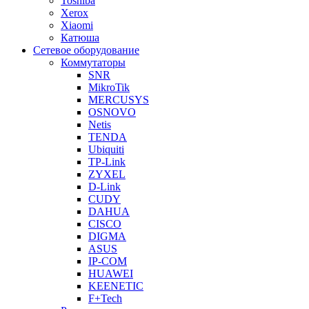
Toshiba
Xerox
Xiaomi
Катюша
Сетевое оборудование
Коммутаторы
SNR
MikroTik
MERCUSYS
OSNOVO
Netis
TENDA
Ubiquiti
TP-Link
ZYXEL
D-Link
CUDY
DAHUA
CISCO
DIGMA
ASUS
IP-COM
HUAWEI
KEENETIC
F+Tech