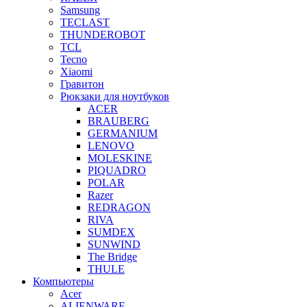
Samsung
TECLAST
THUNDEROBOT
TCL
Tecno
Xiaomi
Гравитон
Рюкзаки для ноутбуков
ACER
BRAUBERG
GERMANIUM
LENOVO
MOLESKINE
PIQUADRO
POLAR
Razer
REDRAGON
RIVA
SUMDEX
SUNWIND
The Bridge
THULE
Компьютеры
Acer
ALIENWARE