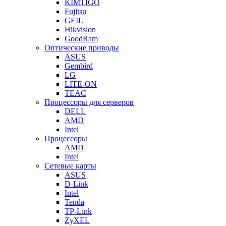
KIMTIGO
Fujitsu
GEIL
Hikvision
GoodRam
Оптические приводы
ASUS
Gembird
LG
LITE-ON
TEAC
Процессоры для серверов
DELL
AMD
Intel
Процессоры
AMD
Intel
Сетевые карты
ASUS
D-Link
Intel
Tenda
TP-Link
ZyXEL