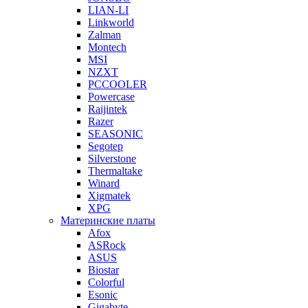
LIAN-LI
Linkworld
Zalman
Montech
MSI
NZXT
PCCOOLER
Powercase
Raijintek
Razer
SEASONIC
Segotep
Silverstone
Thermaltake
Winard
Xigmatek
XPG
Материнские платы
Afox
ASRock
ASUS
Biostar
Colorful
Esonic
Gigabyte