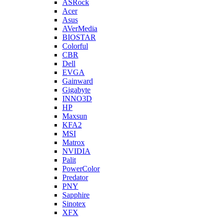
ASRock
Acer
Asus
AVerMedia
BIOSTAR
Colorful
CBR
Dell
EVGA
Gainward
Gigabyte
INNO3D
HP
Maxsun
KFA2
MSI
Matrox
NVIDIA
Palit
PowerColor
Predator
PNY
Sapphire
Sinotex
XFX