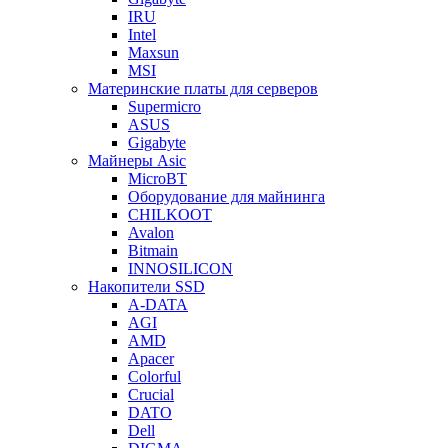
IRU
Intel
Maxsun
MSI
Материнские платы для серверов
Supermicro
ASUS
Gigabyte
Майнеры Asic
MicroBT
Оборудование для майнинга
CHILKOOT
Avalon
Bitmain
INNOSILICON
Накопители SSD
A-DATA
AGI
AMD
Apacer
Colorful
Crucial
DATO
Dell