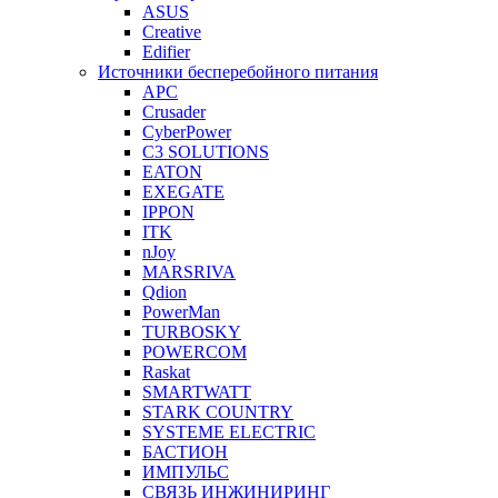
ASUS
Creative
Edifier
Источники бесперебойного питания
APC
Crusader
CyberPower
C3 SOLUTIONS
EATON
EXEGATE
IPPON
ITK
nJoy
MARSRIVA
Qdion
PowerMan
TURBOSKY
POWERCOM
Raskat
SMARTWATT
STARK COUNTRY
SYSTEME ELECTRIC
БАСТИОН
ИМПУЛЬС
СВЯЗЬ ИНЖИНИРИНГ