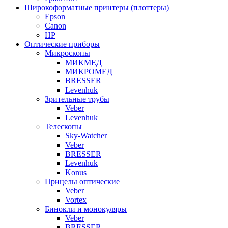
Широкоформатные принтеры (плоттеры)
Epson
Canon
HP
Оптические приборы
Микроскопы
МИКМЕД
МИКРОМЕД
BRESSER
Levenhuk
Зрительные трубы
Veber
Levenhuk
Телескопы
Sky-Watcher
Veber
BRESSER
Levenhuk
Konus
Прицелы оптические
Veber
Vortex
Бинокли и монокуляры
Veber
BRESSER