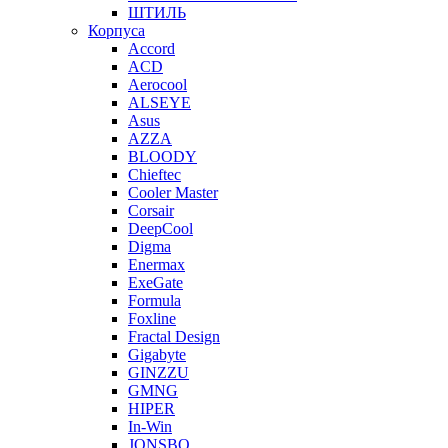
ШТИЛЬ
Корпуса
Accord
ACD
Aerocool
ALSEYE
Asus
AZZA
BLOODY
Chieftec
Cooler Master
Corsair
DeepCool
Digma
Enermax
ExeGate
Formula
Foxline
Fractal Design
Gigabyte
GINZZU
GMNG
HIPER
In-Win
JONSBO