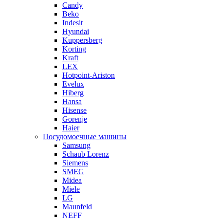
Candy
Beko
Indesit
Hyundai
Kuppersberg
Korting
Kraft
LEX
Hotpoint-Ariston
Evelux
Hiberg
Hansa
Hisense
Gorenje
Haier
Посудомоечные машины
Samsung
Schaub Lorenz
Siemens
SMEG
Midea
Miele
LG
Maunfeld
NEFF