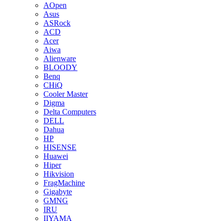
AOpen
Asus
ASRock
ACD
Acer
Aiwa
Alienware
BLOODY
Benq
CHiQ
Cooler Master
Digma
Delta Computers
DELL
Dahua
HP
HISENSE
Huawei
Hiper
Hikvision
FragMachine
Gigabyte
GMNG
IRU
IIYAMA