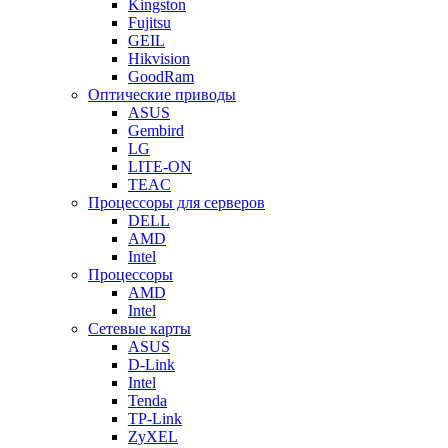
Kingston
Fujitsu
GEIL
Hikvision
GoodRam
Оптические приводы
ASUS
Gembird
LG
LITE-ON
TEAC
Процессоры для серверов
DELL
AMD
Intel
Процессоры
AMD
Intel
Сетевые карты
ASUS
D-Link
Intel
Tenda
TP-Link
ZyXEL