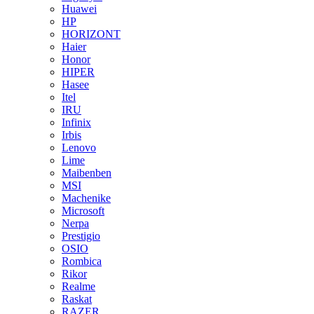
Huawei
HP
HORIZONT
Haier
Honor
HIPER
Hasee
Itel
IRU
Infinix
Irbis
Lenovo
Lime
Maibenben
MSI
Machenike
Microsoft
Nerpa
Prestigio
OSIO
Rombica
Rikor
Realme
Raskat
RAZER