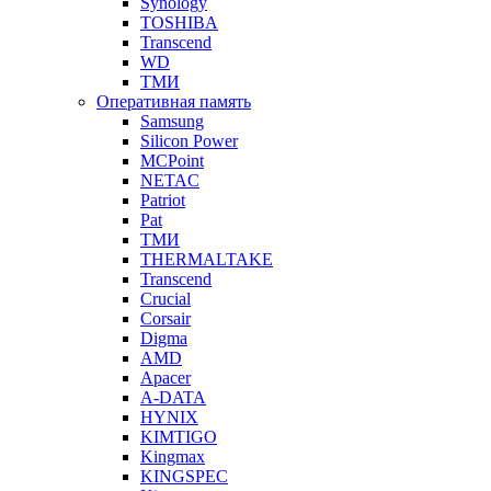
Synology
TOSHIBA
Transcend
WD
ТМИ
Оперативная память
Samsung
Silicon Power
MCPoint
NETAC
Patriot
Pat
ТМИ
THERMALTAKE
Transcend
Crucial
Corsair
Digma
AMD
Apacer
A-DATA
HYNIX
KIMTIGO
Kingmax
KINGSPEC