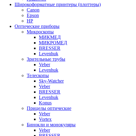
Широкоформатные принтеры (плоттеры)
Canon
Epson
HP
Оптические приборы
Микроскопы
МИКМЕД
МИКРОМЕД
BRESSER
Levenhuk
Зрительные трубы
Veber
Levenhuk
Телескопы
Sky-Watcher
Veber
BRESSER
Levenhuk
Konus
Прицелы оптические
Veber
Vortex
Бинокли и монокуляры
Veber
BRESSER