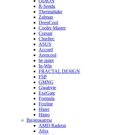
QDION
R-Senda
Thermaltake
Zalman
DeepCool
Cooler Master
Corsair
Chieftec
ASUS
Accord
Aerocool
be quiet
In-Win
FRACTAL DESIGN
FSP
GMNG
Gigabyte
ExeGate
Formula
Foxline
Hiper
Hipro
Видеокарты
AMD Radeon
Afox