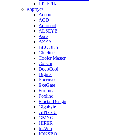
ШТИЛЬ
Корпуса
Accord
ACD
Aerocool
ALSEYE
Asus
AZZA
BLOODY
Chieftec
Cooler Master
Corsair
DeepCool
Digma
Enermax
ExeGate
Formula
Foxline
Fractal Design
Gigabyte
GINZZU
GMNG
HIPER
In-Win
JONSBO