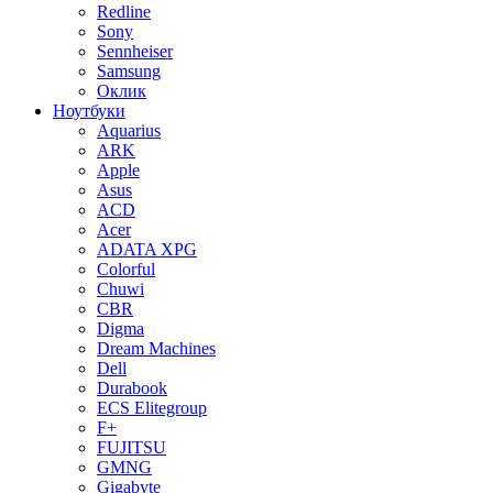
Redline
Sony
Sennheiser
Samsung
Оклик
Ноутбуки
Aquarius
ARK
Apple
Asus
ACD
Acer
ADATA XPG
Colorful
Chuwi
CBR
Digma
Dream Machines
Dell
Durabook
ECS Elitegroup
F+
FUJITSU
GMNG
Gigabyte