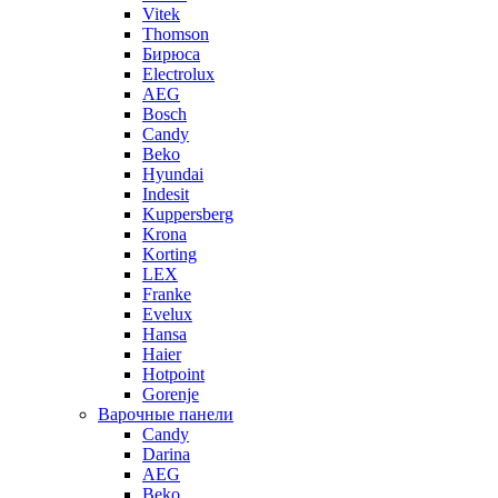
Vitek
Thomson
Бирюса
Electrolux
AEG
Bosch
Candy
Beko
Hyundai
Indesit
Kuppersberg
Krona
Korting
LEX
Franke
Evelux
Hansa
Haier
Hotpoint
Gorenje
Варочные панели
Candy
Darina
AEG
Beko