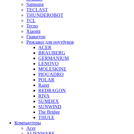
Samsung
TECLAST
THUNDEROBOT
TCL
Tecno
Xiaomi
Гравитон
Рюкзаки для ноутбуков
ACER
BRAUBERG
GERMANIUM
LENOVO
MOLESKINE
PIQUADRO
POLAR
Razer
REDRAGON
RIVA
SUMDEX
SUNWIND
The Bridge
THULE
Компьютеры
Acer
ALIENWARE