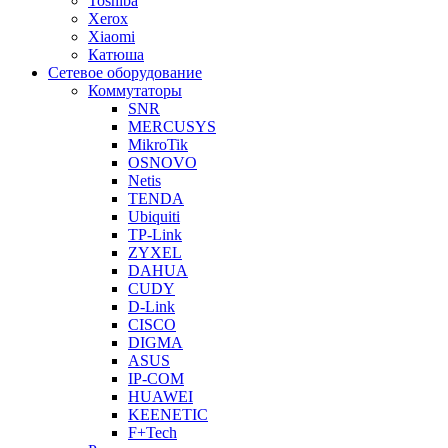
Toshiba
Xerox
Xiaomi
Катюша
Сетевое оборудование
Коммутаторы
SNR
MERCUSYS
MikroTik
OSNOVO
Netis
TENDA
Ubiquiti
TP-Link
ZYXEL
DAHUA
CUDY
D-Link
CISCO
DIGMA
ASUS
IP-COM
HUAWEI
KEENETIC
F+Tech