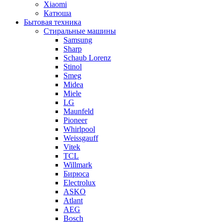
Xiaomi
Катюша
Бытовая техника
Стиральные машины
Samsung
Sharp
Schaub Lorenz
Stinol
Smeg
Midea
Miele
LG
Maunfeld
Pioneer
Whirlpool
Weissgauff
Vitek
TCL
Willmark
Бирюса
Electrolux
ASKO
Atlant
AEG
Bosch