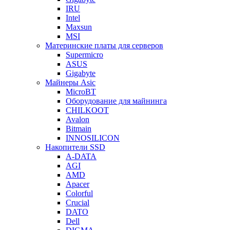
IRU
Intel
Maxsun
MSI
Материнские платы для серверов
Supermicro
ASUS
Gigabyte
Майнеры Asic
MicroBT
Оборудование для майнинга
CHILKOOT
Avalon
Bitmain
INNOSILICON
Накопители SSD
A-DATA
AGI
AMD
Apacer
Colorful
Crucial
DATO
Dell