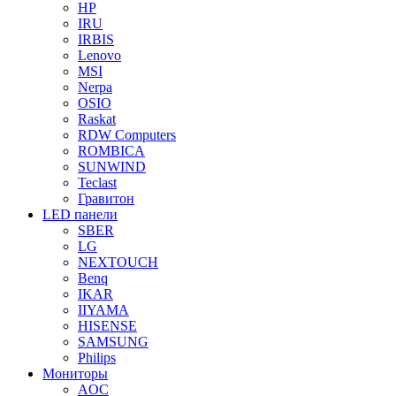
HP
IRU
IRBIS
Lenovo
MSI
Nerpa
OSIO
Raskat
RDW Computers
ROMBICA
SUNWIND
Teclast
Гравитон
LED панели
SBER
LG
NEXTOUCH
Benq
IKAR
IIYAMA
HISENSE
SAMSUNG
Philips
Мониторы
AOC