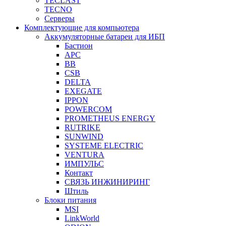
TECLAST
TECNO
Серверы
Комплектующие для компьютера
Аккумуляторные батареи для ИБП
Бастион
APC
BB
CSB
DELTA
EXEGATE
IPPON
POWERCOM
PROMETHEUS ENERGY
RUTRIKE
SUNWIND
SYSTEME ELECTRIC
VENTURA
ИМПУЛЬС
Контакт
СВЯЗЬ ИНЖИНИРИНГ
Штиль
Блоки питания
MSI
LinkWorld