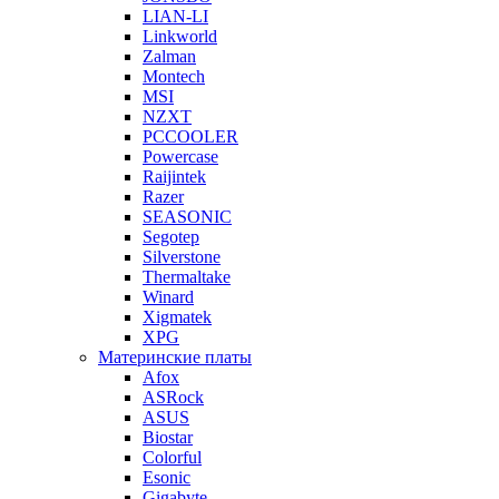
LIAN-LI
Linkworld
Zalman
Montech
MSI
NZXT
PCCOOLER
Powercase
Raijintek
Razer
SEASONIC
Segotep
Silverstone
Thermaltake
Winard
Xigmatek
XPG
Материнские платы
Afox
ASRock
ASUS
Biostar
Colorful
Esonic
Gigabyte