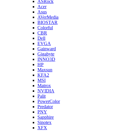
ASRock
Acer
Asus
AVerMedia
BIOSTAR
Colorful
CBR
Dell
EVGA
Gainward
Gigabyte
INNO3D
HP
Maxsun
KFA2
MSI
Matrox
NVIDIA
Palit
PowerColor
Predator
PNY
Sapphire
Sinotex
XFX