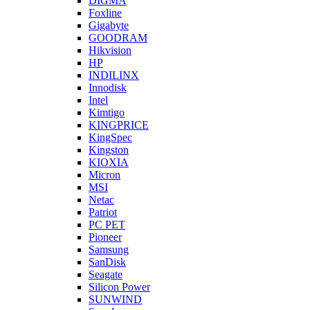
DIGMA
Foxline
Gigabyte
GOODRAM
Hikvision
HP
INDILINX
Innodisk
Intel
Kimtigo
KINGPRICE
KingSpec
Kingston
KIOXIA
Micron
MSI
Netac
Patriot
PC PET
Pioneer
Samsung
SanDisk
Seagate
Silicon Power
SUNWIND