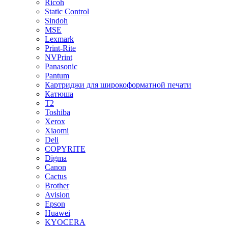
Ricoh
Static Control
Sindoh
MSE
Lexmark
Print-Rite
NVPrint
Panasonic
Pantum
Картриджи для широкоформатной печати
Катюша
T2
Toshiba
Xerox
Xiaomi
Deli
COPYRITE
Digma
Canon
Cactus
Brother
Avision
Epson
Huawei
KYOCERA