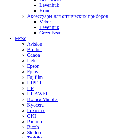
Levenhuk
Konus
Аксессуары для оптических приборов
Veber
Levenhuk
GreenBean
МФУ
Avision
Brother
Canon
Deli
Epson
Fplus
Fujifilm
HIPER
HP
HUAWEI
Konica Minolta
Kyocera
Lexmark
OKI
Pantum
Ricoh
Sindoh