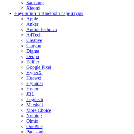
Samsung
Xiaomi
Наушники и Bluetooth-гарнитуры
Apple
Anker
Audio-Technica
A4Tech
Creative
Canyon
Digma
Deppa
Edifier
Google Pixel
HyperX
Huawei
Hyundai
Honor
JBL
Logitech
Marshall
More Choice
Nothing
Olmio
OnePlus
Panasonic