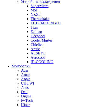
Устройства охлаждения
SuperMicro
MSI
NZXT
Thermaltake
THERMALRIGHT
Titan
Zalman
Deepcool
Cooler Master
Chieftec
Arctic
ALSEYE
Aerocool
ID-COOLING
Моноблоки
Acer
Amur
Apple
CHUWI
Asus
Dell
Digma
F+Tech
Hiper