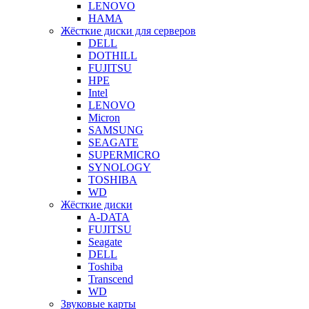
LENOVO
HAMA
Жёсткие диски для серверов
DELL
DOTHILL
FUJITSU
HPE
Intel
LENOVO
Micron
SAMSUNG
SEAGATE
SUPERMICRO
SYNOLOGY
TOSHIBA
WD
Жёсткие диски
A-DATA
FUJITSU
Seagate
DELL
Toshiba
Transcend
WD
Звуковые карты