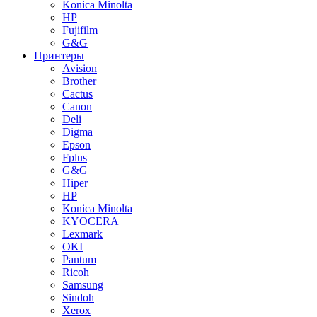
Konica Minolta
HP
Fujifilm
G&G
Принтеры
Avision
Brother
Cactus
Canon
Deli
Digma
Epson
Fplus
G&G
Hiper
HP
Konica Minolta
KYOCERA
Lexmark
OKI
Pantum
Ricoh
Samsung
Sindoh
Xerox