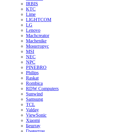
IRBIS
KTC
Lime
LIGHTCOM
LG
Lenovo
Machcreator
Machenike
Мониторус
MSI
NEC
NPC
PINEBRO
Philips
Raskat
Rombica
RDW Computers
Sunwind
Samsung
TCL
Valday
ViewSonic
Xiaomi
Бештау
Гравитон