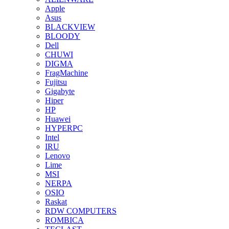
Apple
Asus
BLACKVIEW
BLOODY
Dell
CHUWI
DIGMA
FragMachine
Fujitsu
Gigabyte
Hiper
HP
Huawei
HYPERPC
Intel
IRU
Lenovo
Lime
MSI
NERPA
OSIO
Raskat
RDW COMPUTERS
ROMBICA