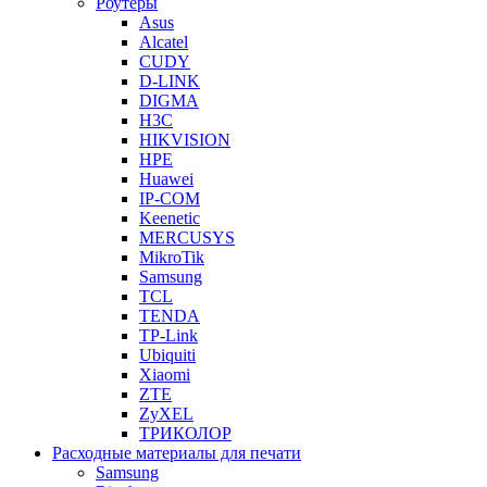
Роутеры
Asus
Alcatel
CUDY
D-LINK
DIGMA
H3C
HIKVISION
HPE
Huawei
IP-COM
Keenetic
MERCUSYS
MikroTik
Samsung
TCL
TENDA
TP-Link
Ubiquiti
Xiaomi
ZTE
ZyXEL
ТРИКОЛОР
Расходные материалы для печати
Samsung