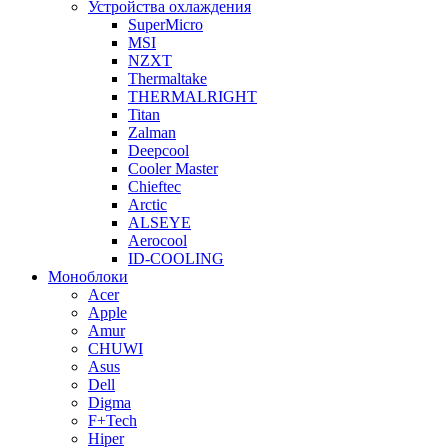
Устройства охлаждения
SuperMicro
MSI
NZXT
Thermaltake
THERMALRIGHT
Titan
Zalman
Deepcool
Cooler Master
Chieftec
Arctic
ALSEYE
Aerocool
ID-COOLING
Моноблоки
Acer
Apple
Amur
CHUWI
Asus
Dell
Digma
F+Tech
Hiper