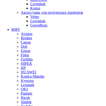
Levenhuk
Konus
Аксессуары для оптических приборов
Veber
Levenhuk
GreenBean
МФУ
Avision
Brother
Canon
Deli
Epson
Fplus
Fujifilm
HIPER
HP
HUAWEI
Konica Minolta
Kyocera
Lexmark
OKI
Pantum
Ricoh
Sindoh