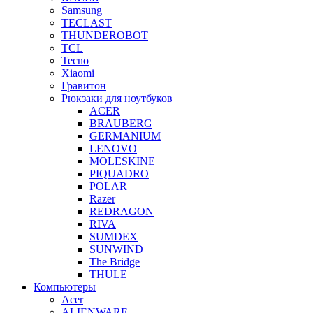
Samsung
TECLAST
THUNDEROBOT
TCL
Tecno
Xiaomi
Гравитон
Рюкзаки для ноутбуков
ACER
BRAUBERG
GERMANIUM
LENOVO
MOLESKINE
PIQUADRO
POLAR
Razer
REDRAGON
RIVA
SUMDEX
SUNWIND
The Bridge
THULE
Компьютеры
Acer
ALIENWARE