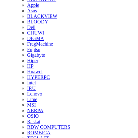
Apple
Asus
BLACKVIEW
BLOODY
Dell
CHUWI
DIGMA
FragMachine
Fujitsu
Gigabyte
Hiper
HP
Huawei
HYPERPC
Intel
IRU
Lenovo
Lime
MSI
NERPA
OSIO
Raskat
RDW COMPUTERS
ROMBICA