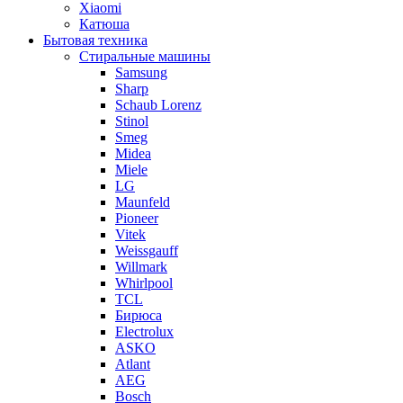
Xiaomi
Катюша
Бытовая техника
Стиральные машины
Samsung
Sharp
Schaub Lorenz
Stinol
Smeg
Midea
Miele
LG
Maunfeld
Pioneer
Vitek
Weissgauff
Willmark
Whirlpool
TCL
Бирюса
Electrolux
ASKO
Atlant
AEG
Bosch