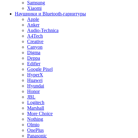
Samsung
Xiaomi
Наушники и Bluetooth-гарнитуры
Apple
Anker
Audio-Technica
A4Tech
Creative
Canyon
Digma
Deppa
Edifier
Google Pixel
HyperX
Huawei
Hyundai
Honor
JBL
Logitech
Marshall
More Choice
Nothing
Olmio
OnePlus
Panasonic