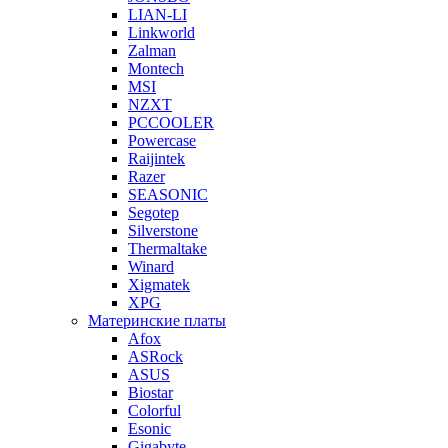
LIAN-LI
Linkworld
Zalman
Montech
MSI
NZXT
PCCOOLER
Powercase
Raijintek
Razer
SEASONIC
Segotep
Silverstone
Thermaltake
Winard
Xigmatek
XPG
Материнские платы
Afox
ASRock
ASUS
Biostar
Colorful
Esonic
Gigabyte