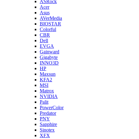
ASRock
Acer
Asus
AVerMedia
BIOSTAR
Colorful
CBR
Dell
EVGA
Gainward
Gigabyte
INNO3D
HP
Maxsun
KFA2
MSI
Matrox
NVIDIA
Palit
PowerColor
Predator
PNY
Sapphire
Sinotex
XFX