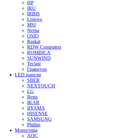
HP
IRU
IRBIS
Lenovo
MSI
Nerpa
OSIO
Raskat
RDW Computers
ROMBICA
SUNWIND
Teclast
Гравитон
LED панели
SBER
NEXTOUCH
LG
Benq
IKAR
IIYAMA
HISENSE
SAMSUNG
Philips
Мониторы
AOC