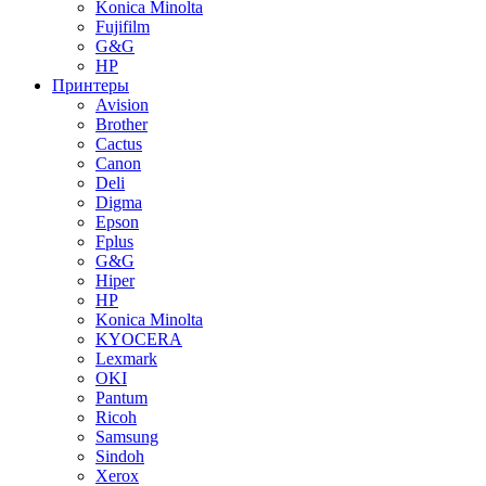
Konica Minolta
Fujifilm
G&G
HP
Принтеры
Avision
Brother
Cactus
Canon
Deli
Digma
Epson
Fplus
G&G
Hiper
HP
Konica Minolta
KYOCERA
Lexmark
OKI
Pantum
Ricoh
Samsung
Sindoh
Xerox