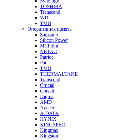
Synology
TOSHIBA
Transcend
WD
ТМИ
Оперативная память
Samsung
Silicon Power
MCPoint
NETAC
Patriot
Pat
ТМИ
THERMALTAKE
Transcend
Crucial
Corsair
Digma
AMD
Apacer
A-DATA
HYNIX
KINGSPEC
Kingmax
Kingston