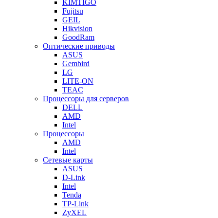
KIMTIGO
Fujitsu
GEIL
Hikvision
GoodRam
Оптические приводы
ASUS
Gembird
LG
LITE-ON
TEAC
Процессоры для серверов
DELL
AMD
Intel
Процессоры
AMD
Intel
Сетевые карты
ASUS
D-Link
Intel
Tenda
TP-Link
ZyXEL