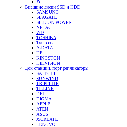
Zotac
Внешние диски SSD и HDD
SAMSUNG
SEAGATE
SILICON POWER
NETAC
WD
TOSHIBA
Transcend
A-DATA
HP
KINGSTON
HIKVISION
Док-станции, порт-репликаторы
SATECHI
SUNWIND
TRIPPLITE
TP-LINK
DELL
DIGMA
APPLE
ATEN
ASUS
J5CREATE
LENOVO