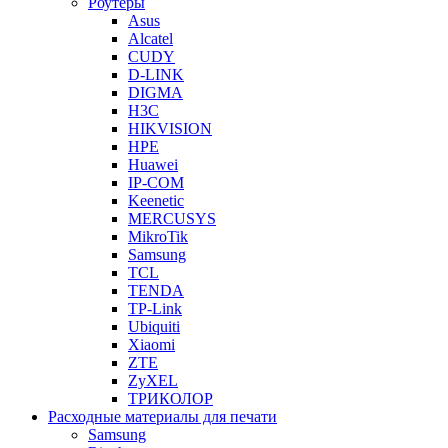
Роутеры
Asus
Alcatel
CUDY
D-LINK
DIGMA
H3C
HIKVISION
HPE
Huawei
IP-COM
Keenetic
MERCUSYS
MikroTik
Samsung
TCL
TENDA
TP-Link
Ubiquiti
Xiaomi
ZTE
ZyXEL
ТРИКОЛОР
Расходные материалы для печати
Samsung