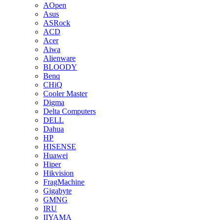
AOpen
Asus
ASRock
ACD
Acer
Aiwa
Alienware
BLOODY
Benq
CHiQ
Cooler Master
Digma
Delta Computers
DELL
Dahua
HP
HISENSE
Huawei
Hiper
Hikvision
FragMachine
Gigabyte
GMNG
IRU
IIYAMA