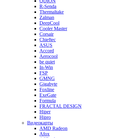
QDION
R-Senda
Thermaltake
Zalman
DeepCool
Cooler Master
Corsair
Chieftec
ASUS
Accord
Aerocool
be quiet
In-Win
FSP
GMNG
Gigabyte
Foxline
ExeGate
Formula
FRACTAL DESIGN
Hiper
Hipro
Видеокарты
AMD Radeon
Afox