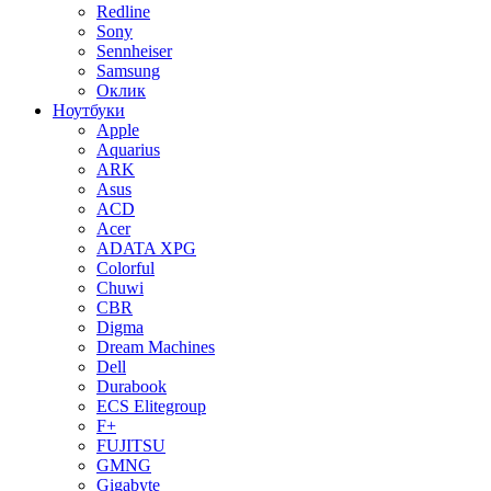
Redline
Sony
Sennheiser
Samsung
Оклик
Ноутбуки
Apple
Aquarius
ARK
Asus
ACD
Acer
ADATA XPG
Colorful
Chuwi
CBR
Digma
Dream Machines
Dell
Durabook
ECS Elitegroup
F+
FUJITSU
GMNG
Gigabyte