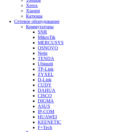
Toshiba
Xerox
Xiaomi
Катюша
Сетевое оборудование
Коммутаторы
SNR
MikroTik
MERCUSYS
OSNOVO
Netis
TENDA
Ubiquiti
TP-Link
ZYXEL
D-Link
CUDY
DAHUA
CISCO
DIGMA
ASUS
IP-COM
HUAWEI
KEENETIC
F+Tech