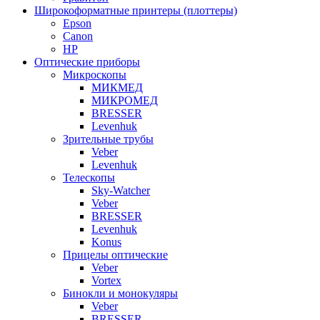
Широкоформатные принтеры (плоттеры)
Epson
Canon
HP
Оптические приборы
Микроскопы
МИКМЕД
МИКРОМЕД
BRESSER
Levenhuk
Зрительные трубы
Veber
Levenhuk
Телескопы
Sky-Watcher
Veber
BRESSER
Levenhuk
Konus
Прицелы оптические
Veber
Vortex
Бинокли и монокуляры
Veber
BRESSER