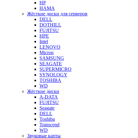
HP
HAMA
Жёсткие диски для серверов
DELL
DOTHILL
FUJITSU
HPE
Intel
LENOVO
Micron
SAMSUNG
SEAGATE
SUPERMICRO
SYNOLOGY
TOSHIBA
WD
Жёсткие диски
A-DATA
FUJITSU
Seagate
DELL
Toshiba
Transcend
WD
Звуковые карты