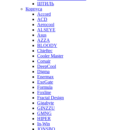
ШТИЛЬ
Корпуса
Accord
ACD
Aerocool
ALSEYE
Asus
AZZA
BLOODY
Chieftec
Cooler Master
Corsair
DeepCool
Digma
Enermax
ExeGate
Formula
Foxline
Fractal Design
Gigabyte
GINZZU
GMNG
HIPER
In-Win
JONSBO