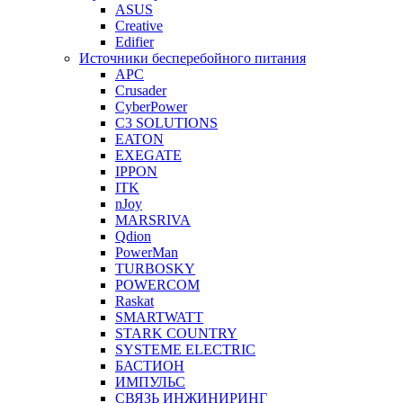
ASUS
Creative
Edifier
Источники бесперебойного питания
APC
Crusader
CyberPower
C3 SOLUTIONS
EATON
EXEGATE
IPPON
ITK
nJoy
MARSRIVA
Qdion
PowerMan
TURBOSKY
POWERCOM
Raskat
SMARTWATT
STARK COUNTRY
SYSTEME ELECTRIC
БАСТИОН
ИМПУЛЬС
СВЯЗЬ ИНЖИНИРИНГ