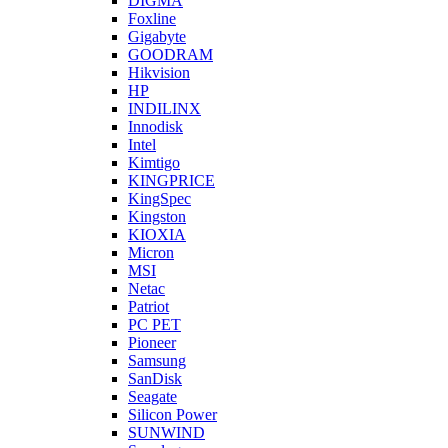
DIGMA
Foxline
Gigabyte
GOODRAM
Hikvision
HP
INDILINX
Innodisk
Intel
Kimtigo
KINGPRICE
KingSpec
Kingston
KIOXIA
Micron
MSI
Netac
Patriot
PC PET
Pioneer
Samsung
SanDisk
Seagate
Silicon Power
SUNWIND