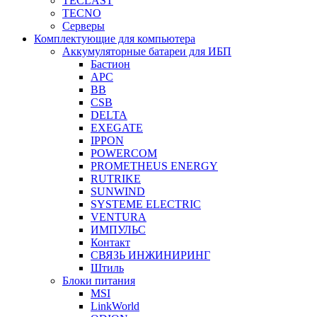
TECLAST
TECNO
Серверы
Комплектующие для компьютера
Аккумуляторные батареи для ИБП
Бастион
APC
BB
CSB
DELTA
EXEGATE
IPPON
POWERCOM
PROMETHEUS ENERGY
RUTRIKE
SUNWIND
SYSTEME ELECTRIC
VENTURA
ИМПУЛЬС
Контакт
СВЯЗЬ ИНЖИНИРИНГ
Штиль
Блоки питания
MSI
LinkWorld