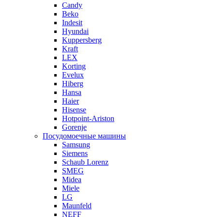
Candy
Beko
Indesit
Hyundai
Kuppersberg
Kraft
LEX
Korting
Evelux
Hiberg
Hansa
Haier
Hisense
Hotpoint-Ariston
Gorenje
Посудомоечные машины
Samsung
Siemens
Schaub Lorenz
SMEG
Midea
Miele
LG
Maunfeld
NEFF