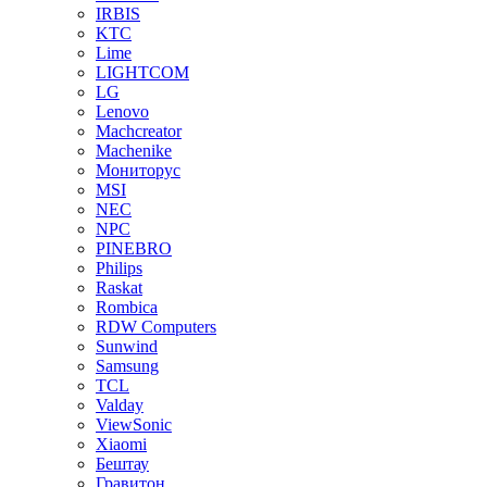
IRBIS
KTC
Lime
LIGHTCOM
LG
Lenovo
Machcreator
Machenike
Мониторус
MSI
NEC
NPC
PINEBRO
Philips
Raskat
Rombica
RDW Computers
Sunwind
Samsung
TCL
Valday
ViewSonic
Xiaomi
Бештау
Гравитон