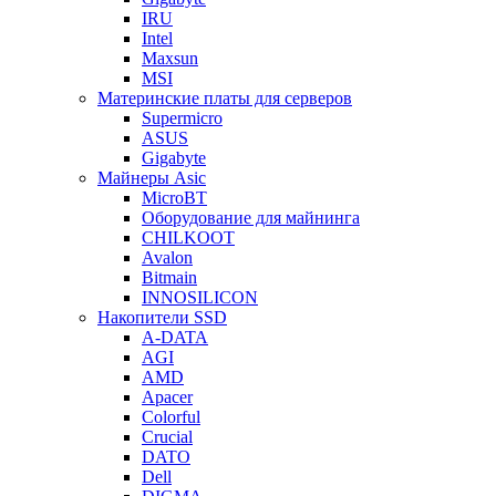
IRU
Intel
Maxsun
MSI
Материнские платы для серверов
Supermicro
ASUS
Gigabyte
Майнеры Asic
MicroBT
Оборудование для майнинга
CHILKOOT
Avalon
Bitmain
INNOSILICON
Накопители SSD
A-DATA
AGI
AMD
Apacer
Colorful
Crucial
DATO
Dell