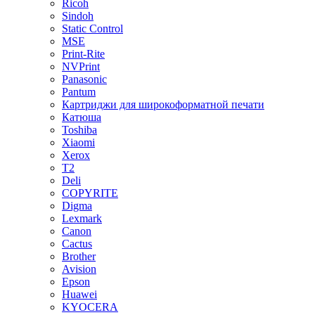
Ricoh
Sindoh
Static Control
MSE
Print-Rite
NVPrint
Panasonic
Pantum
Картриджи для широкоформатной печати
Катюша
Toshiba
Xiaomi
Xerox
T2
Deli
COPYRITE
Digma
Lexmark
Canon
Cactus
Brother
Avision
Epson
Huawei
KYOCERA