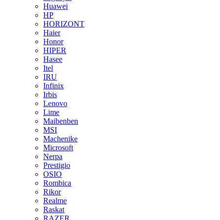
Huawei
HP
HORIZONT
Haier
Honor
HIPER
Hasee
Itel
IRU
Infinix
Irbis
Lenovo
Lime
Maibenben
MSI
Machenike
Microsoft
Nerpa
Prestigio
OSIO
Rombica
Rikor
Realme
Raskat
RAZER