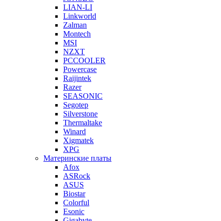
LIAN-LI
Linkworld
Zalman
Montech
MSI
NZXT
PCCOOLER
Powercase
Raijintek
Razer
SEASONIC
Segotep
Silverstone
Thermaltake
Winard
Xigmatek
XPG
Материнские платы
Afox
ASRock
ASUS
Biostar
Colorful
Esonic
Gigabyte