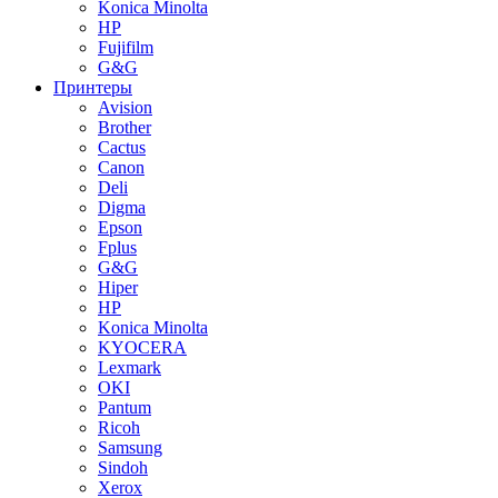
Konica Minolta
HP
Fujifilm
G&G
Принтеры
Avision
Brother
Cactus
Canon
Deli
Digma
Epson
Fplus
G&G
Hiper
HP
Konica Minolta
KYOCERA
Lexmark
OKI
Pantum
Ricoh
Samsung
Sindoh
Xerox