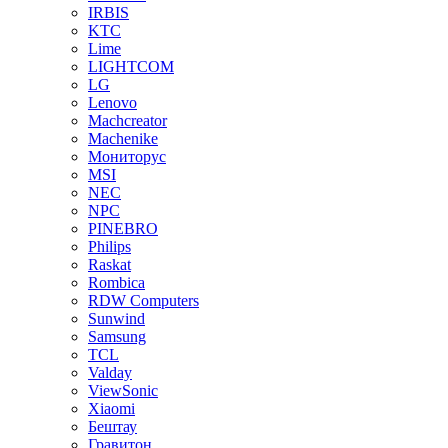
IRBIS
KTC
Lime
LIGHTCOM
LG
Lenovo
Machcreator
Machenike
Мониторус
MSI
NEC
NPC
PINEBRO
Philips
Raskat
Rombica
RDW Computers
Sunwind
Samsung
TCL
Valday
ViewSonic
Xiaomi
Бештау
Гравитон