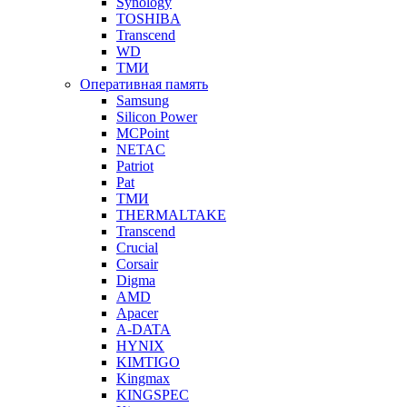
Synology
TOSHIBA
Transcend
WD
ТМИ
Оперативная память
Samsung
Silicon Power
MCPoint
NETAC
Patriot
Pat
ТМИ
THERMALTAKE
Transcend
Crucial
Corsair
Digma
AMD
Apacer
A-DATA
HYNIX
KIMTIGO
Kingmax
KINGSPEC