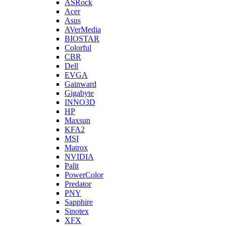
ASRock
Acer
Asus
AVerMedia
BIOSTAR
Colorful
CBR
Dell
EVGA
Gainward
Gigabyte
INNO3D
HP
Maxsun
KFA2
MSI
Matrox
NVIDIA
Palit
PowerColor
Predator
PNY
Sapphire
Sinotex
XFX