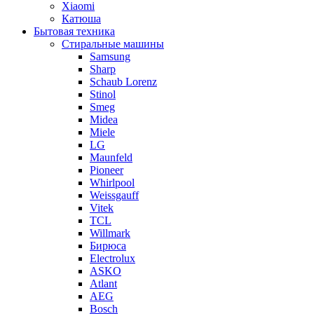
Xiaomi
Катюша
Бытовая техника
Стиральные машины
Samsung
Sharp
Schaub Lorenz
Stinol
Smeg
Midea
Miele
LG
Maunfeld
Pioneer
Whirlpool
Weissgauff
Vitek
TCL
Willmark
Бирюса
Electrolux
ASKO
Atlant
AEG
Bosch