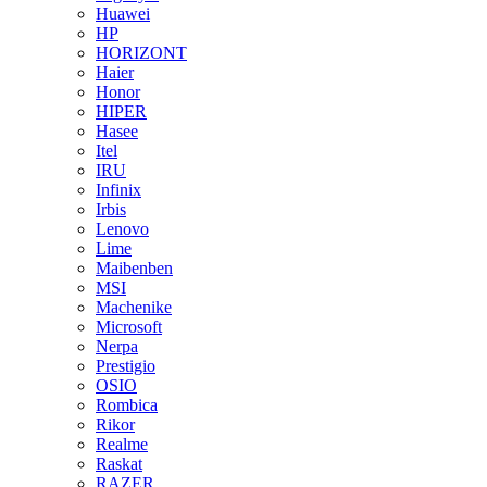
Huawei
HP
HORIZONT
Haier
Honor
HIPER
Hasee
Itel
IRU
Infinix
Irbis
Lenovo
Lime
Maibenben
MSI
Machenike
Microsoft
Nerpa
Prestigio
OSIO
Rombica
Rikor
Realme
Raskat
RAZER