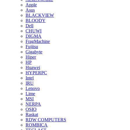
Apple
Asus
BLACKVIEW
BLOODY
Dell
CHUWI
DIGMA
FragMachine
Fujitsu
Gigabyte
Hiper
HP
Huawei
HYPERPC
Intel
IRU
Lenovo
Lime
MSI
NERPA
OSIO
Raskat
RDW COMPUTERS
ROMBICA