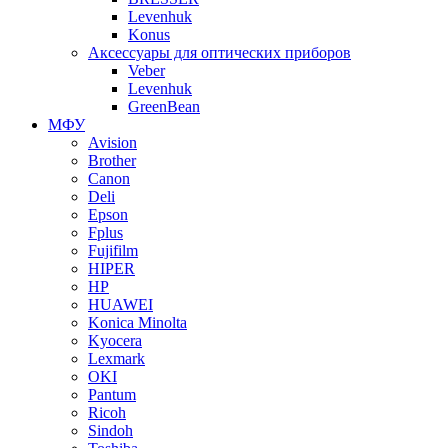
Levenhuk
Konus
Аксессуары для оптических приборов
Veber
Levenhuk
GreenBean
МФУ
Avision
Brother
Canon
Deli
Epson
Fplus
Fujifilm
HIPER
HP
HUAWEI
Konica Minolta
Kyocera
Lexmark
OKI
Pantum
Ricoh
Sindoh