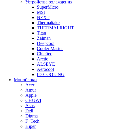
Устройства охлаждения
SuperMicro
MSI
NZXT
Thermaltake
THERMALRIGHT
Titan
Zalman
Deepcool
Cooler Master
Chieftec
Arctic
ALSEYE
Aerocool
ID-COOLING
Моноблоки
Acer
Amur
Apple
CHUWI
Asus
Dell
Digma
F+Tech
Hiper