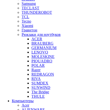
Samsung
TECLAST
THUNDEROBOT
TCL
Tecno
Xiaomi
Гравитон
Рюкзаки для ноутбуков
ACER
BRAUBERG
GERMANIUM
LENOVO
MOLESKINE
PIQUADRO
POLAR
Razer
REDRAGON
RIVA
SUMDEX
SUNWIND
The Bridge
THULE
Компьютеры
Acer
ALIENWARE