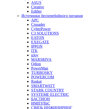
ASUS
Creative
Edifier
Источники бесперебойного питания
APC
Crusader
CyberPower
C3 SOLUTIONS
EATON
EXEGATE
IPPON
ITK
nJoy
MARSRIVA
Qdion
PowerMan
TURBOSKY
POWERCOM
Raskat
SMARTWATT
STARK COUNTRY
SYSTEME ELECTRIC
БАСТИОН
ИМПУЛЬС
СВЯЗЬ ИНЖИНИРИНГ