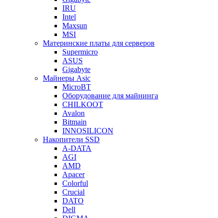
IRU
Intel
Maxsun
MSI
Материнские платы для серверов
Supermicro
ASUS
Gigabyte
Майнеры Asic
MicroBT
Оборудование для майнинга
CHILKOOT
Avalon
Bitmain
INNOSILICON
Накопители SSD
A-DATA
AGI
AMD
Apacer
Colorful
Crucial
DATO
Dell