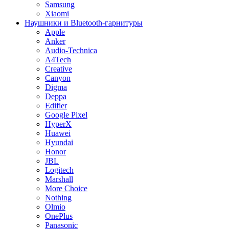
Samsung
Xiaomi
Наушники и Bluetooth-гарнитуры
Apple
Anker
Audio-Technica
A4Tech
Creative
Canyon
Digma
Deppa
Edifier
Google Pixel
HyperX
Huawei
Hyundai
Honor
JBL
Logitech
Marshall
More Choice
Nothing
Olmio
OnePlus
Panasonic