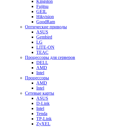
Kingston
Fujitsu
GEIL
Hikvision
GoodRam
Оптические приводы
ASUS
Gembird
LG
LITE-ON
TEAC
Процессоры для серверов
DELL
AMD
Intel
Процессоры
AMD
Intel
Сетевые карты
ASUS
D-Link
Intel
Tenda
TP-Link
ZyXEL