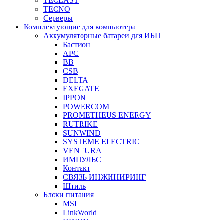
TECLAST
TECNO
Серверы
Комплектующие для компьютера
Аккумуляторные батареи для ИБП
Бастион
APC
BB
CSB
DELTA
EXEGATE
IPPON
POWERCOM
PROMETHEUS ENERGY
RUTRIKE
SUNWIND
SYSTEME ELECTRIC
VENTURA
ИМПУЛЬС
Контакт
СВЯЗЬ ИНЖИНИРИНГ
Штиль
Блоки питания
MSI
LinkWorld