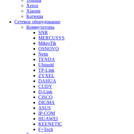
Toshiba
Xerox
Xiaomi
Катюша
Сетевое оборудование
Коммутаторы
SNR
MERCUSYS
MikroTik
OSNOVO
Netis
TENDA
Ubiquiti
TP-Link
ZYXEL
DAHUA
CUDY
D-Link
CISCO
DIGMA
ASUS
IP-COM
HUAWEI
KEENETIC
F+Tech