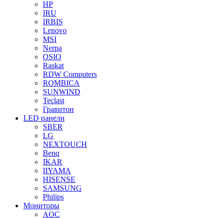
HP
IRU
IRBIS
Lenovo
MSI
Nerpa
OSIO
Raskat
RDW Computers
ROMBICA
SUNWIND
Teclast
Гравитон
LED панели
SBER
LG
NEXTOUCH
Benq
IKAR
IIYAMA
HISENSE
SAMSUNG
Philips
Мониторы
AOC