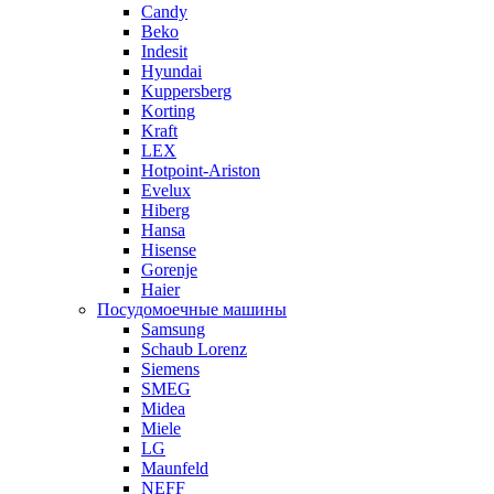
Candy
Beko
Indesit
Hyundai
Kuppersberg
Korting
Kraft
LEX
Hotpoint-Ariston
Evelux
Hiberg
Hansa
Hisense
Gorenje
Haier
Посудомоечные машины
Samsung
Schaub Lorenz
Siemens
SMEG
Midea
Miele
LG
Maunfeld
NEFF