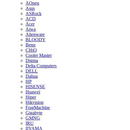
AOpen
Asus
ASRock
ACD
Acer
Aiwa
Alienware
BLOODY
Benq
CHiQ
Cooler Master
Digma
Delta Computers
DELL
Dahua
HP
HISENSE
Huawei
Hiper
Hikvision
FragMachine
Gigabyte
GMNG
IRU
IIYAMA