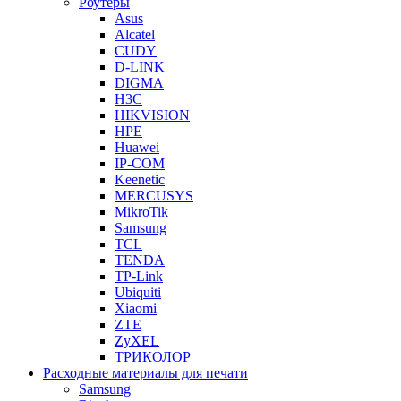
Роутеры
Asus
Alcatel
CUDY
D-LINK
DIGMA
H3C
HIKVISION
HPE
Huawei
IP-COM
Keenetic
MERCUSYS
MikroTik
Samsung
TCL
TENDA
TP-Link
Ubiquiti
Xiaomi
ZTE
ZyXEL
ТРИКОЛОР
Расходные материалы для печати
Samsung