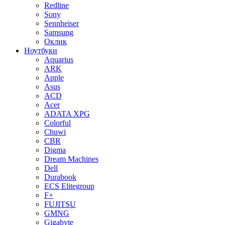
Redline
Sony
Sennheiser
Samsung
Оклик
Ноутбуки
Aquarius
ARK
Apple
Asus
ACD
Acer
ADATA XPG
Colorful
Chuwi
CBR
Digma
Dream Machines
Dell
Durabook
ECS Elitegroup
F+
FUJITSU
GMNG
Gigabyte