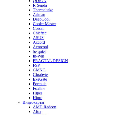
QDION
R-Senda
Thermaltake
Zalman
DeepCool
Cooler Master
Corsair
Chieftec
ASUS
Accord
Aerocool
be quiet
In-Win
FRACTAL DESIGN
FSP
GMNG
Gigabyte
ExeGate
Formula
Foxline
Hiper
Hipro
Видеокарты
AMD Radeon
Afox