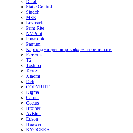
Ricoh
Static Control
Sindoh
MSE
Lexmark
Print-Rite
NVPrint
Panasonic
Pantum
Картриджи для широкоформатной печати
Катюша
T2
Toshiba
Xerox
Xiaomi
Deli
COPYRITE
Digma
Canon
Cactus
Brother
Avision
Epson
Huawei
KYOCERA