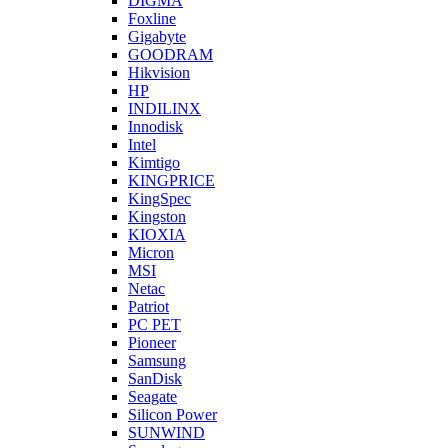
DIGMA
Foxline
Gigabyte
GOODRAM
Hikvision
HP
INDILINX
Innodisk
Intel
Kimtigo
KINGPRICE
KingSpec
Kingston
KIOXIA
Micron
MSI
Netac
Patriot
PC PET
Pioneer
Samsung
SanDisk
Seagate
Silicon Power
SUNWIND