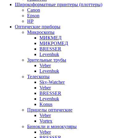
Широкоформатные принтеры (плоттеры)
Canon
Epson
HP
Оптические приборы
Микроскопы
МИКМЕД
МИКРОМЕД
BRESSER
Levenhuk
Зрительные трубы
Veber
Levenhuk
Телескопы
Sky-Watcher
Veber
BRESSER
Levenhuk
Konus
Прицелы оптические
Veber
Vortex
Бинокли и монокуляры
Veber
BRESSER