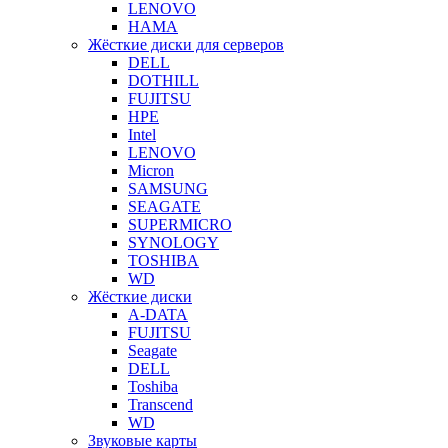
LENOVO
HAMA
Жёсткие диски для серверов
DELL
DOTHILL
FUJITSU
HPE
Intel
LENOVO
Micron
SAMSUNG
SEAGATE
SUPERMICRO
SYNOLOGY
TOSHIBA
WD
Жёсткие диски
A-DATA
FUJITSU
Seagate
DELL
Toshiba
Transcend
WD
Звуковые карты