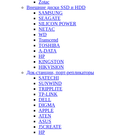
Zotac
Внешние диски SSD и HDD
SAMSUNG
SEAGATE
SILICON POWER
NETAC
WD
Transcend
TOSHIBA
A-DATA
HP
KINGSTON
HIKVISION
Док-станции, порт-репликаторы
SATECHI
SUNWIND
TRIPPLITE
TP-LINK
DELL
DIGMA
APPLE
ATEN
ASUS
J5CREATE
HP