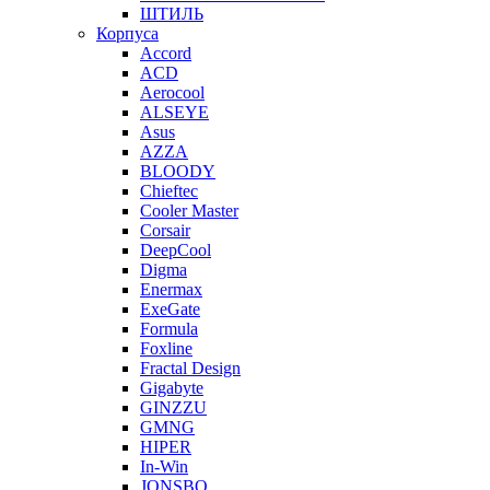
ШТИЛЬ
Корпуса
Accord
ACD
Aerocool
ALSEYE
Asus
AZZA
BLOODY
Chieftec
Cooler Master
Corsair
DeepCool
Digma
Enermax
ExeGate
Formula
Foxline
Fractal Design
Gigabyte
GINZZU
GMNG
HIPER
In-Win
JONSBO