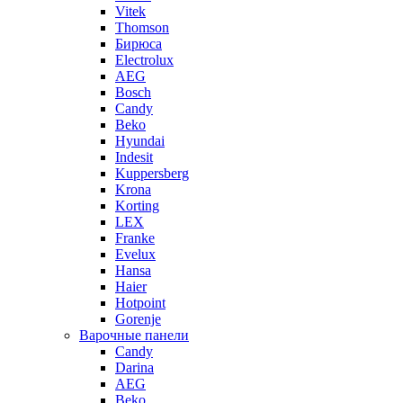
Vitek
Thomson
Бирюса
Electrolux
AEG
Bosch
Candy
Beko
Hyundai
Indesit
Kuppersberg
Krona
Korting
LEX
Franke
Evelux
Hansa
Haier
Hotpoint
Gorenje
Варочные панели
Candy
Darina
AEG
Beko