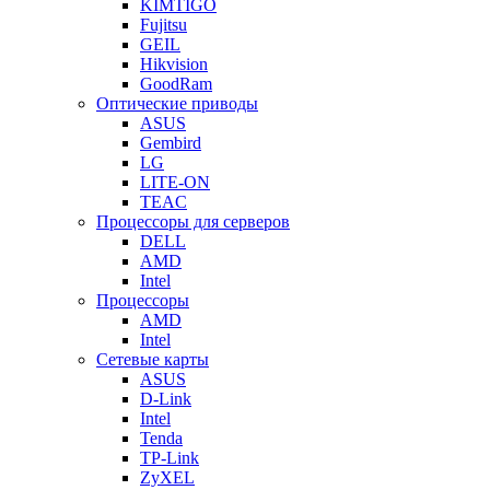
KIMTIGO
Fujitsu
GEIL
Hikvision
GoodRam
Оптические приводы
ASUS
Gembird
LG
LITE-ON
TEAC
Процессоры для серверов
DELL
AMD
Intel
Процессоры
AMD
Intel
Сетевые карты
ASUS
D-Link
Intel
Tenda
TP-Link
ZyXEL