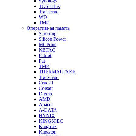
Synology
TOSHIBA
Transcend
WD
ТМИ
Оперативная память
Samsung
Silicon Power
MCPoint
NETAC
Patriot
Pat
ТМИ
THERMALTAKE
Transcend
Crucial
Corsair
Digma
AMD
Apacer
A-DATA
HYNIX
KINGSPEC
Kingmax
Kingston