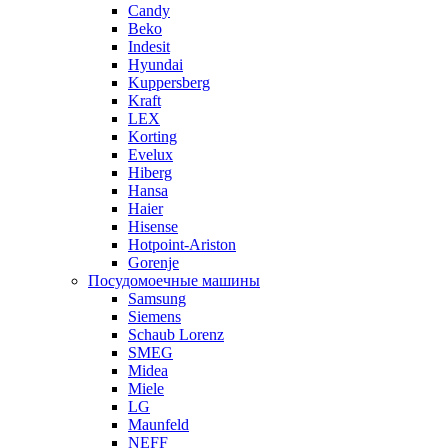
Candy
Beko
Indesit
Hyundai
Kuppersberg
Kraft
LEX
Korting
Evelux
Hiberg
Hansa
Haier
Hisense
Hotpoint-Ariston
Gorenje
Посудомоечные машины
Samsung
Siemens
Schaub Lorenz
SMEG
Midea
Miele
LG
Maunfeld
NEFF