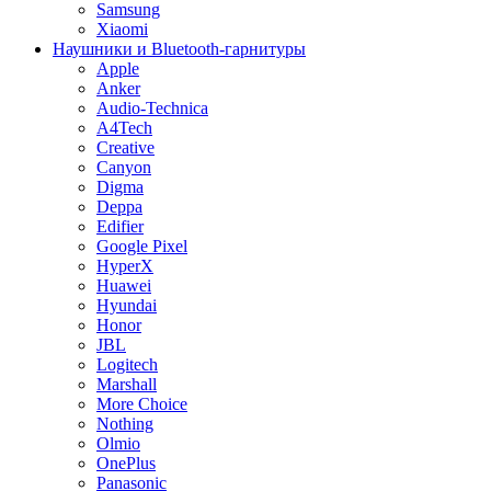
Samsung
Xiaomi
Наушники и Bluetooth-гарнитуры
Apple
Anker
Audio-Technica
A4Tech
Creative
Canyon
Digma
Deppa
Edifier
Google Pixel
HyperX
Huawei
Hyundai
Honor
JBL
Logitech
Marshall
More Choice
Nothing
Olmio
OnePlus
Panasonic