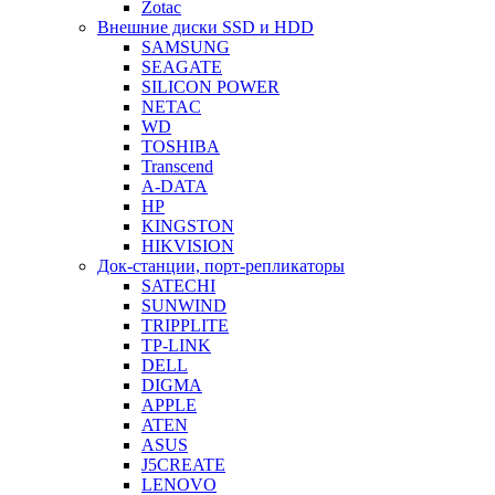
Zotac
Внешние диски SSD и HDD
SAMSUNG
SEAGATE
SILICON POWER
NETAC
WD
TOSHIBA
Transcend
A-DATA
HP
KINGSTON
HIKVISION
Док-станции, порт-репликаторы
SATECHI
SUNWIND
TRIPPLITE
TP-LINK
DELL
DIGMA
APPLE
ATEN
ASUS
J5CREATE
LENOVO