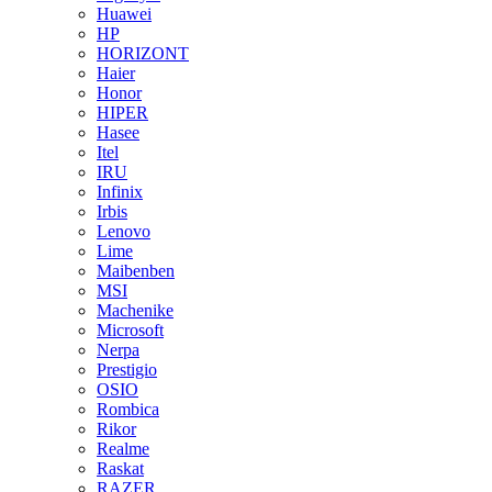
Huawei
HP
HORIZONT
Haier
Honor
HIPER
Hasee
Itel
IRU
Infinix
Irbis
Lenovo
Lime
Maibenben
MSI
Machenike
Microsoft
Nerpa
Prestigio
OSIO
Rombica
Rikor
Realme
Raskat
RAZER