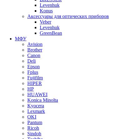
Levenhuk
Konus
Аксессуары для оптических приборов
Veber
Levenhuk
GreenBean
МФУ
Avision
Brother
Canon
Deli
Epson
Fplus
Fujifilm
HIPER
HP
HUAWEI
Konica Minolta
Kyocera
Lexmark
OKI
Pantum
Ricoh
Sindoh