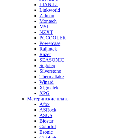
LIAN-LI
Linkworld
Zalman
Montech
MSI
NZXT
PCCOOLER
Powercase
Raijintek
Razer
SEASONIC
Segotep
Silverstone
Thermaltake
Winard
Xigmatek
XPG
Материнские платы
Afox
ASRock
ASUS
Biostar
Colorful
Esonic
Gigabyte