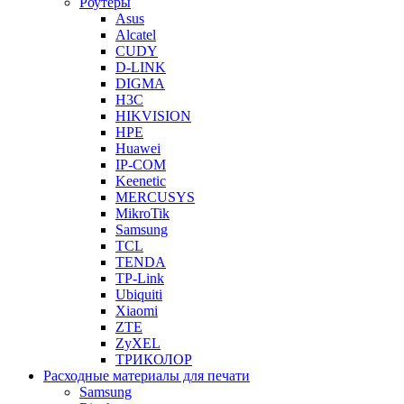
Роутеры
Asus
Alcatel
CUDY
D-LINK
DIGMA
H3C
HIKVISION
HPE
Huawei
IP-COM
Keenetic
MERCUSYS
MikroTik
Samsung
TCL
TENDA
TP-Link
Ubiquiti
Xiaomi
ZTE
ZyXEL
ТРИКОЛОР
Расходные материалы для печати
Samsung