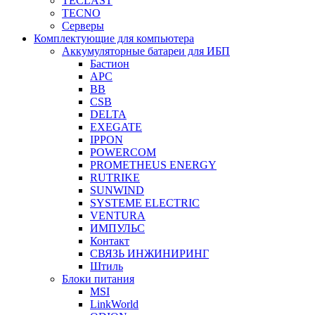
TECLAST
TECNO
Серверы
Комплектующие для компьютера
Аккумуляторные батареи для ИБП
Бастион
APC
BB
CSB
DELTA
EXEGATE
IPPON
POWERCOM
PROMETHEUS ENERGY
RUTRIKE
SUNWIND
SYSTEME ELECTRIC
VENTURA
ИМПУЛЬС
Контакт
СВЯЗЬ ИНЖИНИРИНГ
Штиль
Блоки питания
MSI
LinkWorld