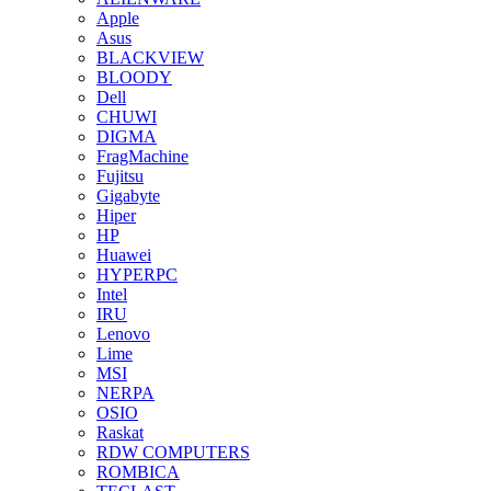
Apple
Asus
BLACKVIEW
BLOODY
Dell
CHUWI
DIGMA
FragMachine
Fujitsu
Gigabyte
Hiper
HP
Huawei
HYPERPC
Intel
IRU
Lenovo
Lime
MSI
NERPA
OSIO
Raskat
RDW COMPUTERS
ROMBICA