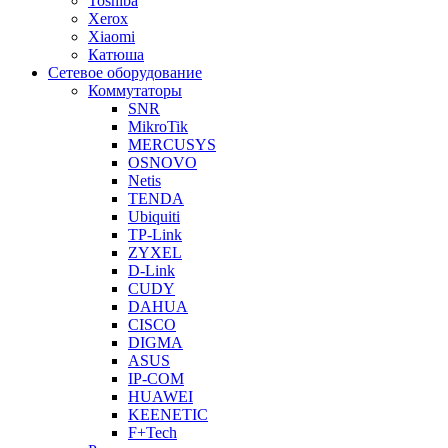
Toshiba
Xerox
Xiaomi
Катюша
Сетевое оборудование
Коммутаторы
SNR
MikroTik
MERCUSYS
OSNOVO
Netis
TENDA
Ubiquiti
TP-Link
ZYXEL
D-Link
CUDY
DAHUA
CISCO
DIGMA
ASUS
IP-COM
HUAWEI
KEENETIC
F+Tech