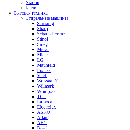
Xiaomi
Катюша
Бытовая техника
Стиральные машины
Samsung
Sharp
Schaub Lorenz
Stinol
Smeg
Midea
Miele
LG
Maunfeld
Pioneer
Vitek
Weissgauff
Willmark
Whirlpool
TCL
Бирюса
Electrolux
ASKO
Atlant
AEG
Bosch