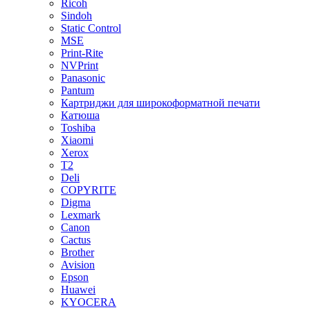
Ricoh
Sindoh
Static Control
MSE
Print-Rite
NVPrint
Panasonic
Pantum
Картриджи для широкоформатной печати
Катюша
Toshiba
Xiaomi
Xerox
T2
Deli
COPYRITE
Digma
Lexmark
Canon
Cactus
Brother
Avision
Epson
Huawei
KYOCERA