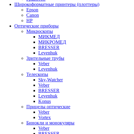
Широкоформатные принтеры (плоттеры)
Epson
Canon
HP
Оптические приборы
Микроскопы
МИКМЕД
МИКРОМЕД
BRESSER
Levenhuk
Зрительные трубы
Veber
Levenhuk
Телескопы
Sky-Watcher
Veber
BRESSER
Levenhuk
Konus
Прицелы оптические
Veber
Vortex
Бинокли и монокуляры
Veber
BRESSER