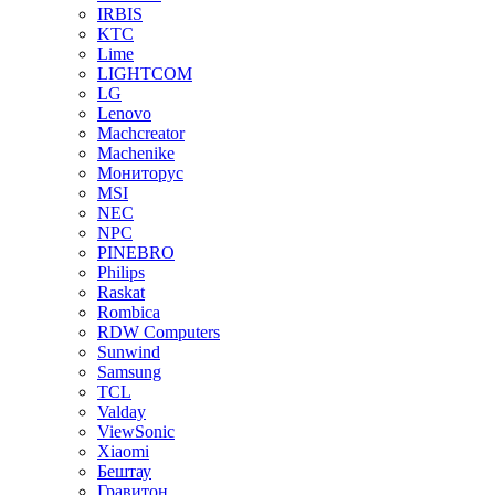
IRBIS
KTC
Lime
LIGHTCOM
LG
Lenovo
Machcreator
Machenike
Мониторус
MSI
NEC
NPC
PINEBRO
Philips
Raskat
Rombica
RDW Computers
Sunwind
Samsung
TCL
Valday
ViewSonic
Xiaomi
Бештау
Гравитон