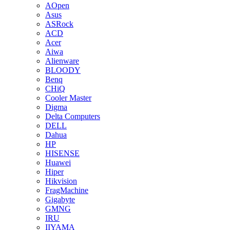
AOpen
Asus
ASRock
ACD
Acer
Aiwa
Alienware
BLOODY
Benq
CHiQ
Cooler Master
Digma
Delta Computers
DELL
Dahua
HP
HISENSE
Huawei
Hiper
Hikvision
FragMachine
Gigabyte
GMNG
IRU
IIYAMA