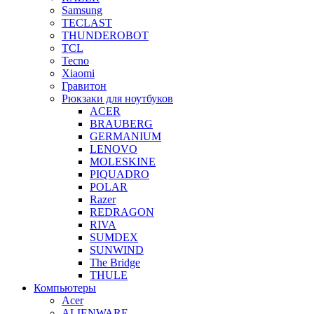
Samsung
TECLAST
THUNDEROBOT
TCL
Tecno
Xiaomi
Гравитон
Рюкзаки для ноутбуков
ACER
BRAUBERG
GERMANIUM
LENOVO
MOLESKINE
PIQUADRO
POLAR
Razer
REDRAGON
RIVA
SUMDEX
SUNWIND
The Bridge
THULE
Компьютеры
Acer
ALIENWARE