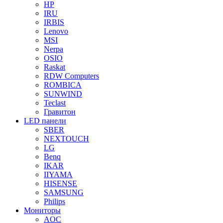
HP
IRU
IRBIS
Lenovo
MSI
Nerpa
OSIO
Raskat
RDW Computers
ROMBICA
SUNWIND
Teclast
Гравитон
LED панели
SBER
NEXTOUCH
LG
Benq
IKAR
IIYAMA
HISENSE
SAMSUNG
Philips
Мониторы
AOC