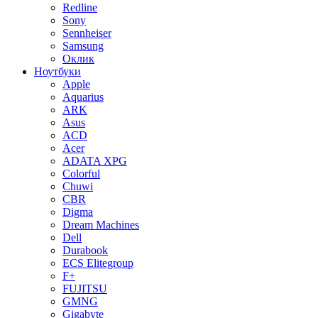
Redline
Sony
Sennheiser
Samsung
Оклик
Ноутбуки
Apple
Aquarius
ARK
Asus
ACD
Acer
ADATA XPG
Colorful
Chuwi
CBR
Digma
Dream Machines
Dell
Durabook
ECS Elitegroup
F+
FUJITSU
GMNG
Gigabyte