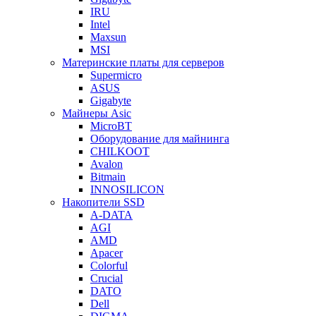
IRU
Intel
Maxsun
MSI
Материнские платы для серверов
Supermicro
ASUS
Gigabyte
Майнеры Asic
MicroBT
Оборудование для майнинга
CHILKOOT
Avalon
Bitmain
INNOSILICON
Накопители SSD
A-DATA
AGI
AMD
Apacer
Colorful
Crucial
DATO
Dell