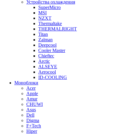
Устройства охлаждения
SuperMicro
MSI
NZXT
Thermaltake
THERMALRIGHT
Titan
Zalman
Deepcool
Cooler Master
Chieftec
Arctic
ALSEYE
Aerocool
ID-COOLING
Моноблоки
Acer
Apple
Amur
CHUWI
Asus
Dell
Digma
F+Tech
Hiper