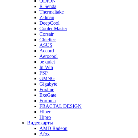
QDION
R-Senda
Thermaltake
Zalman
DeepCool
Cooler Master
Corsair
Chieftec
ASUS
Accord
Aerocool
be quiet
In-Win
FSP
GMNG
Gigabyte
Foxline
ExeGate
Formula
FRACTAL DESIGN
Hiper
Hipro
Видеокарты
AMD Radeon
Afox