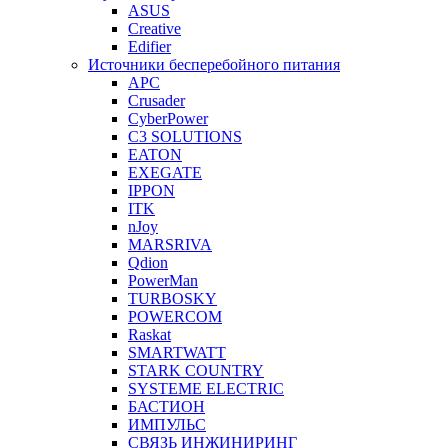
ASUS
Creative
Edifier
Источники бесперебойного питания
APC
Crusader
CyberPower
C3 SOLUTIONS
EATON
EXEGATE
IPPON
ITK
nJoy
MARSRIVA
Qdion
PowerMan
TURBOSKY
POWERCOM
Raskat
SMARTWATT
STARK COUNTRY
SYSTEME ELECTRIC
БАСТИОН
ИМПУЛЬС
СВЯЗЬ ИНЖИНИРИНГ