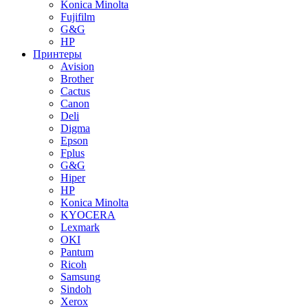
Konica Minolta
Fujifilm
G&G
HP
Принтеры
Avision
Brother
Cactus
Canon
Deli
Digma
Epson
Fplus
G&G
Hiper
HP
Konica Minolta
KYOCERA
Lexmark
OKI
Pantum
Ricoh
Samsung
Sindoh
Xerox