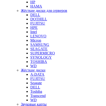
HP
HAMA
Жёсткие диски для серверов
DELL
DOTHILL
FUJITSU
HPE
Intel
LENOVO
Micron
SAMSUNG
SEAGATE
SUPERMICRO
SYNOLOGY
TOSHIBA
WD
Жёсткие диски
A-DATA
FUJITSU
Seagate
DELL
Toshiba
Transcend
WD
Звуковые карты