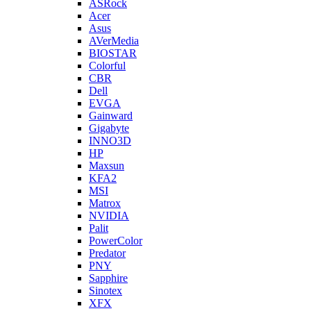
ASRock
Acer
Asus
AVerMedia
BIOSTAR
Colorful
CBR
Dell
EVGA
Gainward
Gigabyte
INNO3D
HP
Maxsun
KFA2
MSI
Matrox
NVIDIA
Palit
PowerColor
Predator
PNY
Sapphire
Sinotex
XFX