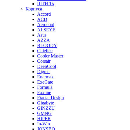
ШТИЛЬ
Корпуса
Accord
ACD
Aerocool
ALSEYE
Asus
AZZA
BLOODY
Chieftec
Cooler Master
Corsair
DeepCool
Digma
Enermax
ExeGate
Formula
Foxline
Fractal Design
Gigabyte
GINZZU
GMNG
HIPER
In-Win
JONSBO