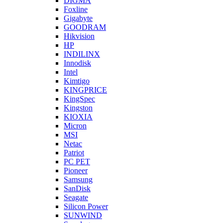
DIGMA
Foxline
Gigabyte
GOODRAM
Hikvision
HP
INDILINX
Innodisk
Intel
Kimtigo
KINGPRICE
KingSpec
Kingston
KIOXIA
Micron
MSI
Netac
Patriot
PC PET
Pioneer
Samsung
SanDisk
Seagate
Silicon Power
SUNWIND