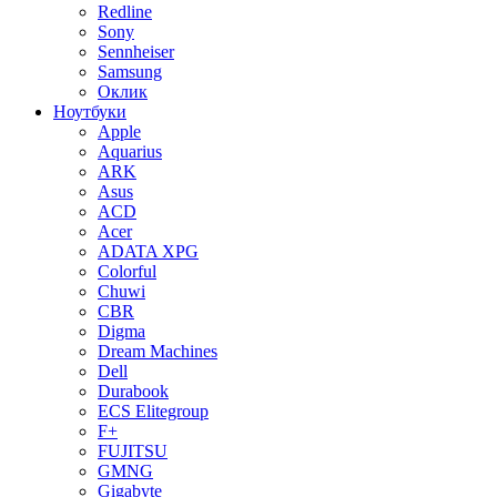
Redline
Sony
Sennheiser
Samsung
Оклик
Ноутбуки
Apple
Aquarius
ARK
Asus
ACD
Acer
ADATA XPG
Colorful
Chuwi
CBR
Digma
Dream Machines
Dell
Durabook
ECS Elitegroup
F+
FUJITSU
GMNG
Gigabyte