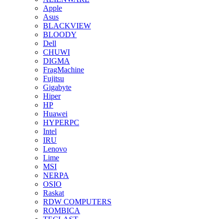
Apple
Asus
BLACKVIEW
BLOODY
Dell
CHUWI
DIGMA
FragMachine
Fujitsu
Gigabyte
Hiper
HP
Huawei
HYPERPC
Intel
IRU
Lenovo
Lime
MSI
NERPA
OSIO
Raskat
RDW COMPUTERS
ROMBICA