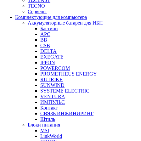
TECLAST
TECNO
Серверы
Комплектующие для компьютера
Аккумуляторные батареи для ИБП
Бастион
APC
BB
CSB
DELTA
EXEGATE
IPPON
POWERCOM
PROMETHEUS ENERGY
RUTRIKE
SUNWIND
SYSTEME ELECTRIC
VENTURA
ИМПУЛЬС
Контакт
СВЯЗЬ ИНЖИНИРИНГ
Штиль
Блоки питания
MSI
LinkWorld