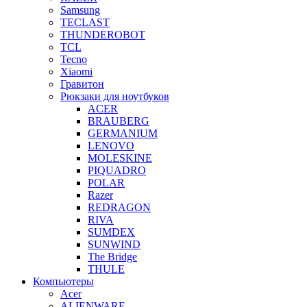
Samsung
TECLAST
THUNDEROBOT
TCL
Tecno
Xiaomi
Гравитон
Рюкзаки для ноутбуков
ACER
BRAUBERG
GERMANIUM
LENOVO
MOLESKINE
PIQUADRO
POLAR
Razer
REDRAGON
RIVA
SUMDEX
SUNWIND
The Bridge
THULE
Компьютеры
Acer
ALIENWARE