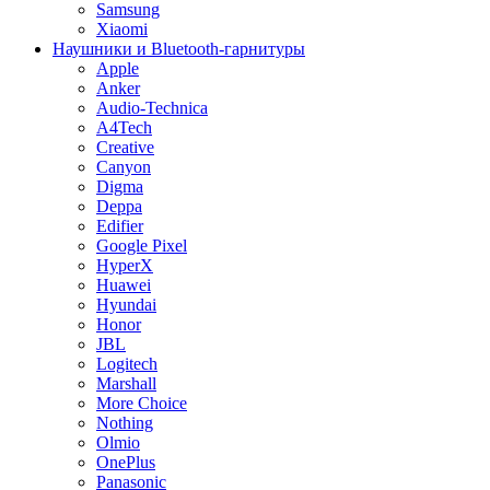
Samsung
Xiaomi
Наушники и Bluetooth-гарнитуры
Apple
Anker
Audio-Technica
A4Tech
Creative
Canyon
Digma
Deppa
Edifier
Google Pixel
HyperX
Huawei
Hyundai
Honor
JBL
Logitech
Marshall
More Choice
Nothing
Olmio
OnePlus
Panasonic