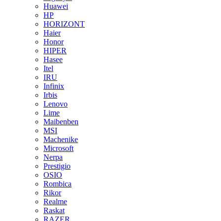
Huawei
HP
HORIZONT
Haier
Honor
HIPER
Hasee
Itel
IRU
Infinix
Irbis
Lenovo
Lime
Maibenben
MSI
Machenike
Microsoft
Nerpa
Prestigio
OSIO
Rombica
Rikor
Realme
Raskat
RAZER