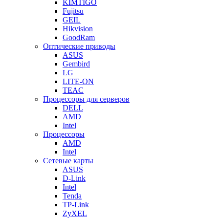
KIMTIGO
Fujitsu
GEIL
Hikvision
GoodRam
Оптические приводы
ASUS
Gembird
LG
LITE-ON
TEAC
Процессоры для серверов
DELL
AMD
Intel
Процессоры
AMD
Intel
Сетевые карты
ASUS
D-Link
Intel
Tenda
TP-Link
ZyXEL