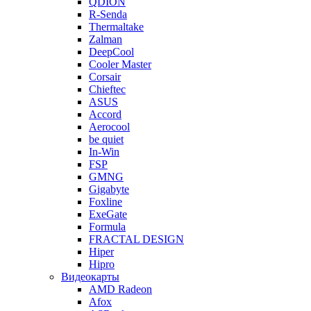
QDION
R-Senda
Thermaltake
Zalman
DeepCool
Cooler Master
Corsair
Chieftec
ASUS
Accord
Aerocool
be quiet
In-Win
FSP
GMNG
Gigabyte
Foxline
ExeGate
Formula
FRACTAL DESIGN
Hiper
Hipro
Видеокарты
AMD Radeon
Afox