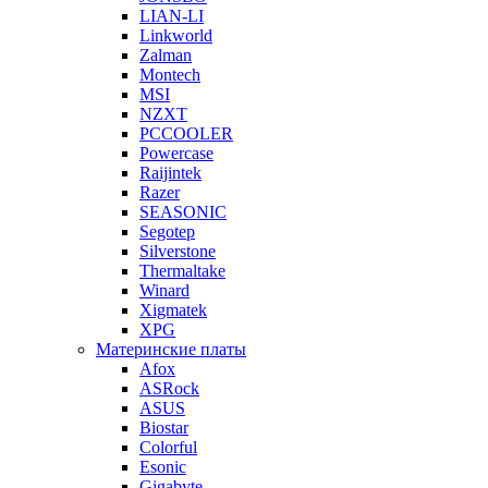
LIAN-LI
Linkworld
Zalman
Montech
MSI
NZXT
PCCOOLER
Powercase
Raijintek
Razer
SEASONIC
Segotep
Silverstone
Thermaltake
Winard
Xigmatek
XPG
Материнские платы
Afox
ASRock
ASUS
Biostar
Colorful
Esonic
Gigabyte