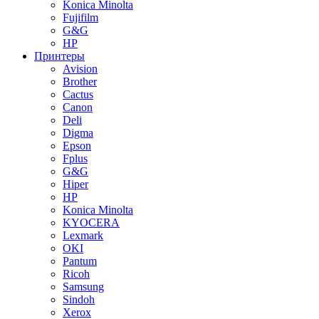
Konica Minolta
Fujifilm
G&G
HP
Принтеры
Avision
Brother
Cactus
Canon
Deli
Digma
Epson
Fplus
G&G
Hiper
HP
Konica Minolta
KYOCERA
Lexmark
OKI
Pantum
Ricoh
Samsung
Sindoh
Xerox