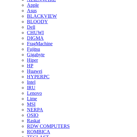
Apple
Asus
BLACKVIEW
BLOODY
Dell
CHUWI
DIGMA
FragMachine
Fujitsu
Gigabyte
Hiper
HP
Huawei
HYPERPC
Intel
IRU
Lenovo
Lime
MSI
NERPA
OSIO
Raskat
RDW COMPUTERS
ROMBICA