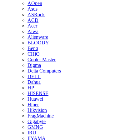
AOpen
Asus
ASRock
ACD
Acer
Aiwa
Alienware
BLOODY
Benq
CHiQ
Cooler Master
Digma
Delta Computers
DELL
Dahua
HP
HISENSE
Huawei
Hiper
Hikvision
FragMachine
Gigabyte
GMNG
IRU
IIYAMA