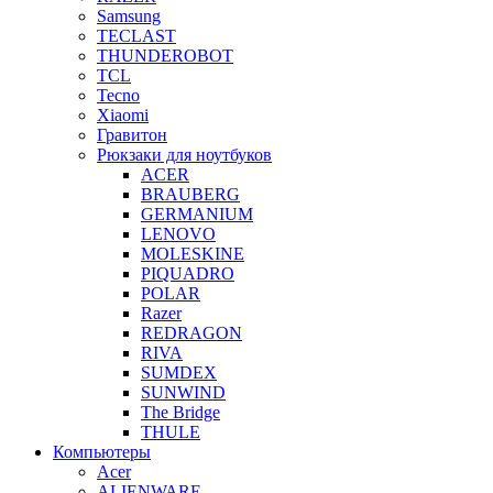
Samsung
TECLAST
THUNDEROBOT
TCL
Tecno
Xiaomi
Гравитон
Рюкзаки для ноутбуков
ACER
BRAUBERG
GERMANIUM
LENOVO
MOLESKINE
PIQUADRO
POLAR
Razer
REDRAGON
RIVA
SUMDEX
SUNWIND
The Bridge
THULE
Компьютеры
Acer
ALIENWARE