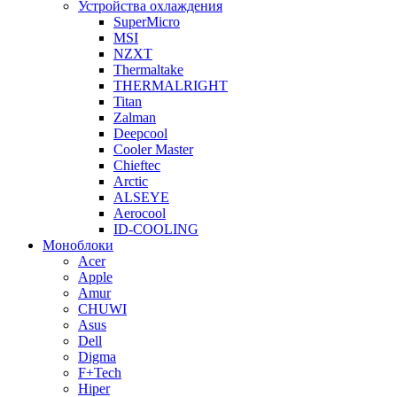
Устройства охлаждения
SuperMicro
MSI
NZXT
Thermaltake
THERMALRIGHT
Titan
Zalman
Deepcool
Cooler Master
Chieftec
Arctic
ALSEYE
Aerocool
ID-COOLING
Моноблоки
Acer
Apple
Amur
CHUWI
Asus
Dell
Digma
F+Tech
Hiper