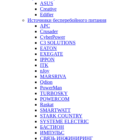
ASUS
Creative
Edifier
Источники бесперебойного питания
APC
Crusader
CyberPower
C3 SOLUTIONS
EATON
EXEGATE
IPPON
ITK
nJoy
MARSRIVA
Qdion
PowerMan
TURBOSKY
POWERCOM
Raskat
SMARTWATT
STARK COUNTRY
SYSTEME ELECTRIC
БАСТИОН
ИМПУЛЬС
СВЯЗЬ ИНЖИНИРИНГ