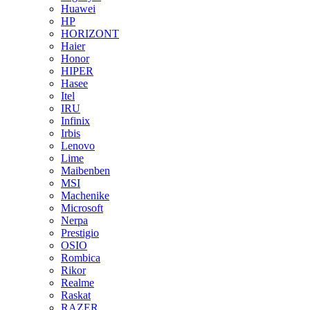
Huawei
HP
HORIZONT
Haier
Honor
HIPER
Hasee
Itel
IRU
Infinix
Irbis
Lenovo
Lime
Maibenben
MSI
Machenike
Microsoft
Nerpa
Prestigio
OSIO
Rombica
Rikor
Realme
Raskat
RAZER