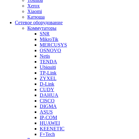
Toshiba
Xerox
Xiaomi
Катюша
Сетевое оборудование
Коммутаторы
SNR
MikroTik
MERCUSYS
OSNOVO
Netis
TENDA
Ubiquiti
TP-Link
ZYXEL
D-Link
CUDY
DAHUA
CISCO
DIGMA
ASUS
IP-COM
HUAWEI
KEENETIC
F+Tech