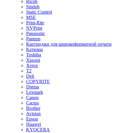
Ricoh
Sindoh
Static Control
MSE
Print-Rite
NVPrint
Panasonic
Pantum
Картриджи для широкоформатной печати
Катюша
Toshiba
Xiaomi
Xerox
T2
Deli
COPYRITE
Digma
Lexmark
Canon
Cactus
Brother
Avision
Epson
Huawei
KYOCERA