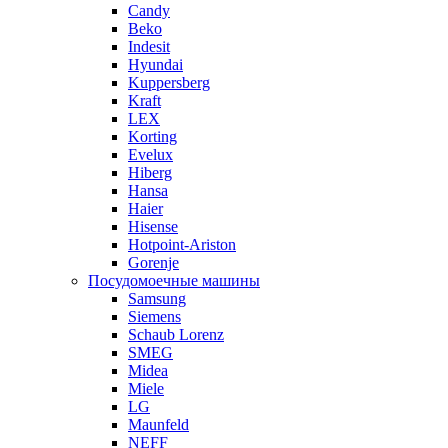
Candy
Beko
Indesit
Hyundai
Kuppersberg
Kraft
LEX
Korting
Evelux
Hiberg
Hansa
Haier
Hisense
Hotpoint-Ariston
Gorenje
Посудомоечные машины
Samsung
Siemens
Schaub Lorenz
SMEG
Midea
Miele
LG
Maunfeld
NEFF