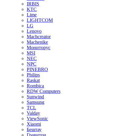
IRBIS
KTC
Lime
LIGHTCOM
LG
Lenovo
Machcreator
Machenike
Мониторус
MSI
NEC
NPC
PINEBRO
Philips
Raskat
Rombica
RDW Computers
Sunwind
Samsung
TCL
Valday
ViewSonic
Xiaomi
Бештау
Гравитон