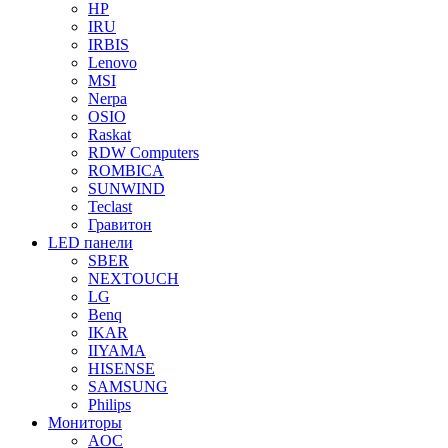
HP
IRU
IRBIS
Lenovo
MSI
Nerpa
OSIO
Raskat
RDW Computers
ROMBICA
SUNWIND
Teclast
Гравитон
LED панели
SBER
NEXTOUCH
LG
Benq
IKAR
IIYAMA
HISENSE
SAMSUNG
Philips
Мониторы
AOC