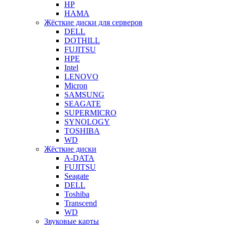
HP
HAMA
Жёсткие диски для серверов
DELL
DOTHILL
FUJITSU
HPE
Intel
LENOVO
Micron
SAMSUNG
SEAGATE
SUPERMICRO
SYNOLOGY
TOSHIBA
WD
Жёсткие диски
A-DATA
FUJITSU
Seagate
DELL
Toshiba
Transcend
WD
Звуковые карты