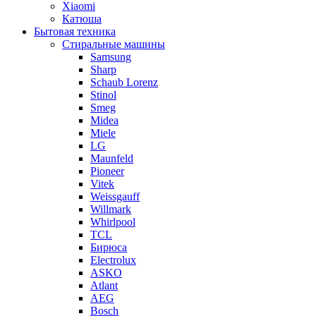
Xiaomi
Катюша
Бытовая техника
Стиральные машины
Samsung
Sharp
Schaub Lorenz
Stinol
Smeg
Midea
Miele
LG
Maunfeld
Pioneer
Vitek
Weissgauff
Willmark
Whirlpool
TCL
Бирюса
Electrolux
ASKO
Atlant
AEG
Bosch