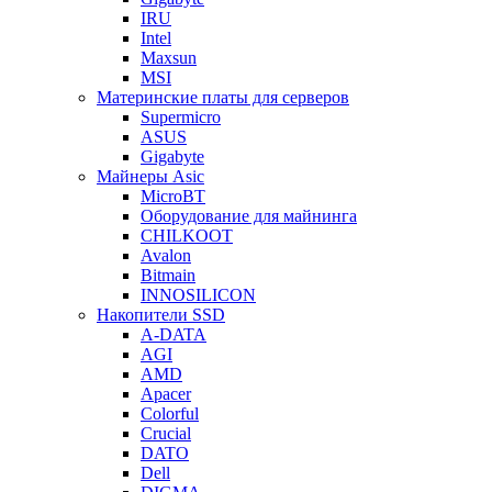
IRU
Intel
Maxsun
MSI
Материнские платы для серверов
Supermicro
ASUS
Gigabyte
Майнеры Asic
MicroBT
Оборудование для майнинга
CHILKOOT
Avalon
Bitmain
INNOSILICON
Накопители SSD
A-DATA
AGI
AMD
Apacer
Colorful
Crucial
DATO
Dell