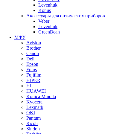
Levenhuk
Konus
Аксессуары для оптических приборов
Veber
Levenhuk
GreenBean
МФУ
Avision
Brother
Canon
Deli
Epson
Fplus
Fujifilm
HIPER
HP
HUAWEI
Konica Minolta
Kyocera
Lexmark
OKI
Pantum
Ricoh
Sindoh