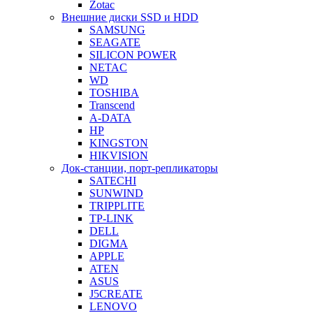
Zotac
Внешние диски SSD и HDD
SAMSUNG
SEAGATE
SILICON POWER
NETAC
WD
TOSHIBA
Transcend
A-DATA
HP
KINGSTON
HIKVISION
Док-станции, порт-репликаторы
SATECHI
SUNWIND
TRIPPLITE
TP-LINK
DELL
DIGMA
APPLE
ATEN
ASUS
J5CREATE
LENOVO