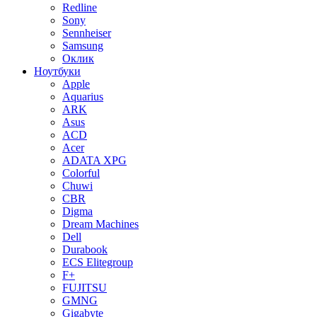
Redline
Sony
Sennheiser
Samsung
Оклик
Ноутбуки
Apple
Aquarius
ARK
Asus
ACD
Acer
ADATA XPG
Colorful
Chuwi
CBR
Digma
Dream Machines
Dell
Durabook
ECS Elitegroup
F+
FUJITSU
GMNG
Gigabyte