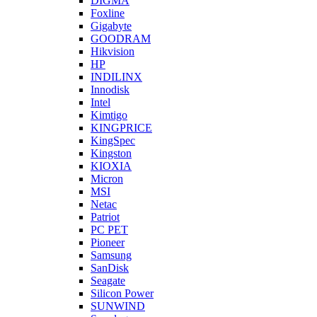
DIGMA
Foxline
Gigabyte
GOODRAM
Hikvision
HP
INDILINX
Innodisk
Intel
Kimtigo
KINGPRICE
KingSpec
Kingston
KIOXIA
Micron
MSI
Netac
Patriot
PC PET
Pioneer
Samsung
SanDisk
Seagate
Silicon Power
SUNWIND