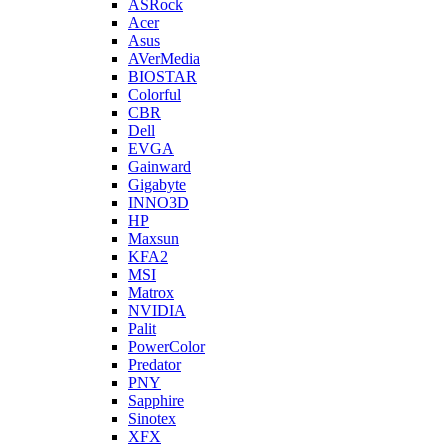
ASRock
Acer
Asus
AVerMedia
BIOSTAR
Colorful
CBR
Dell
EVGA
Gainward
Gigabyte
INNO3D
HP
Maxsun
KFA2
MSI
Matrox
NVIDIA
Palit
PowerColor
Predator
PNY
Sapphire
Sinotex
XFX