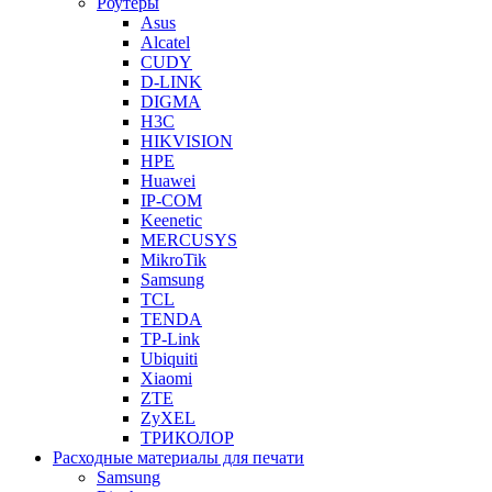
Роутеры
Asus
Alcatel
CUDY
D-LINK
DIGMA
H3C
HIKVISION
HPE
Huawei
IP-COM
Keenetic
MERCUSYS
MikroTik
Samsung
TCL
TENDA
TP-Link
Ubiquiti
Xiaomi
ZTE
ZyXEL
ТРИКОЛОР
Расходные материалы для печати
Samsung