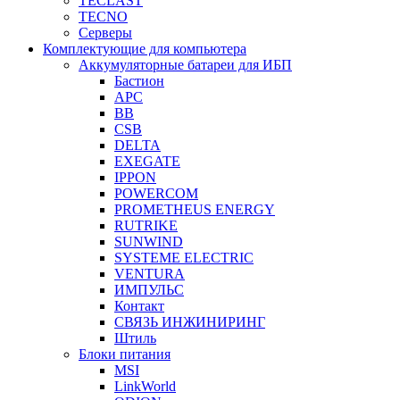
TECLAST
TECNO
Серверы
Комплектующие для компьютера
Аккумуляторные батареи для ИБП
Бастион
APC
BB
CSB
DELTA
EXEGATE
IPPON
POWERCOM
PROMETHEUS ENERGY
RUTRIKE
SUNWIND
SYSTEME ELECTRIC
VENTURA
ИМПУЛЬС
Контакт
СВЯЗЬ ИНЖИНИРИНГ
Штиль
Блоки питания
MSI
LinkWorld