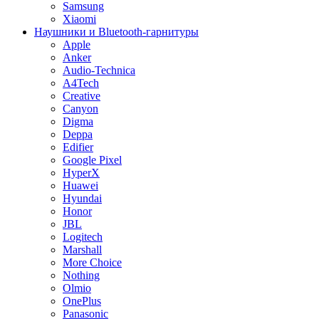
Samsung
Xiaomi
Наушники и Bluetooth-гарнитуры
Apple
Anker
Audio-Technica
A4Tech
Creative
Canyon
Digma
Deppa
Edifier
Google Pixel
HyperX
Huawei
Hyundai
Honor
JBL
Logitech
Marshall
More Choice
Nothing
Olmio
OnePlus
Panasonic