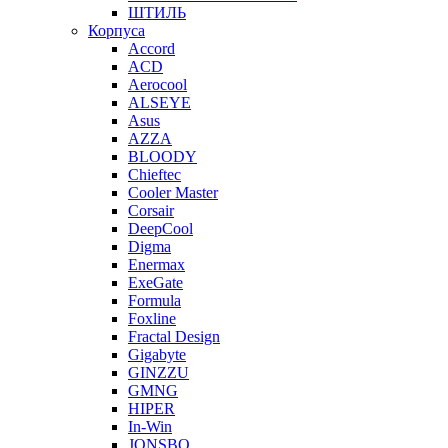
ШТИЛЬ
Корпуса
Accord
ACD
Aerocool
ALSEYE
Asus
AZZA
BLOODY
Chieftec
Cooler Master
Corsair
DeepCool
Digma
Enermax
ExeGate
Formula
Foxline
Fractal Design
Gigabyte
GINZZU
GMNG
HIPER
In-Win
JONSBO