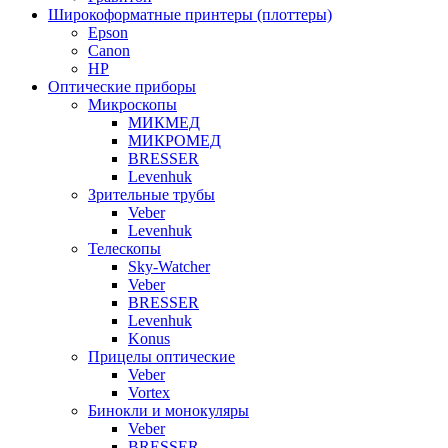
Широкоформатные принтеры (плоттеры)
Epson
Canon
HP
Оптические приборы
Микроскопы
МИКМЕД
МИКРОМЕД
BRESSER
Levenhuk
Зрительные трубы
Veber
Levenhuk
Телескопы
Sky-Watcher
Veber
BRESSER
Levenhuk
Konus
Прицелы оптические
Veber
Vortex
Бинокли и монокуляры
Veber
BRESSER