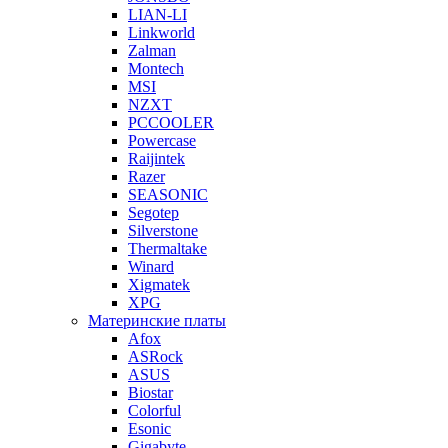
LIAN-LI
Linkworld
Zalman
Montech
MSI
NZXT
PCCOOLER
Powercase
Raijintek
Razer
SEASONIC
Segotep
Silverstone
Thermaltake
Winard
Xigmatek
XPG
Материнские платы
Afox
ASRock
ASUS
Biostar
Colorful
Esonic
Gigabyte