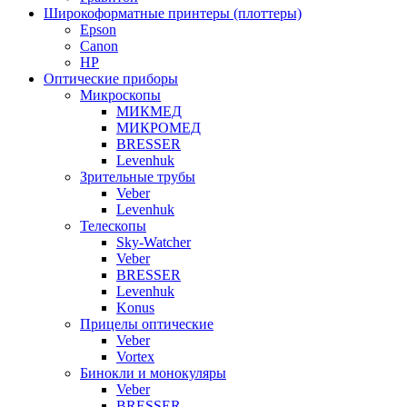
Широкоформатные принтеры (плоттеры)
Epson
Canon
HP
Оптические приборы
Микроскопы
МИКМЕД
МИКРОМЕД
BRESSER
Levenhuk
Зрительные трубы
Veber
Levenhuk
Телескопы
Sky-Watcher
Veber
BRESSER
Levenhuk
Konus
Прицелы оптические
Veber
Vortex
Бинокли и монокуляры
Veber
BRESSER