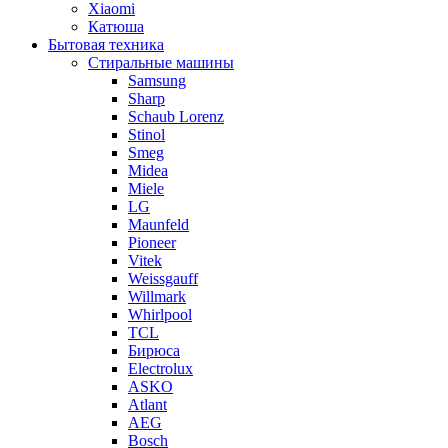
Xiaomi
Катюша
Бытовая техника
Стиральные машины
Samsung
Sharp
Schaub Lorenz
Stinol
Smeg
Midea
Miele
LG
Maunfeld
Pioneer
Vitek
Weissgauff
Willmark
Whirlpool
TCL
Бирюса
Electrolux
ASKO
Atlant
AEG
Bosch