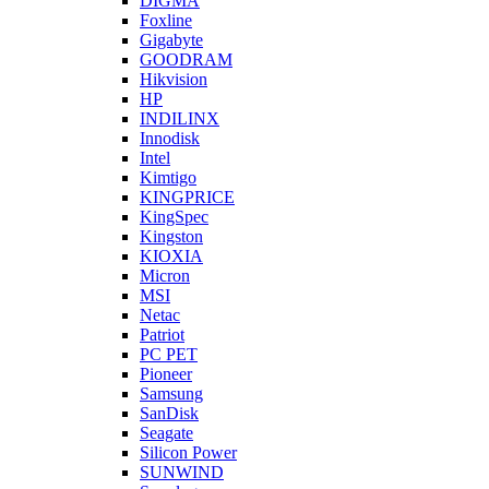
DIGMA
Foxline
Gigabyte
GOODRAM
Hikvision
HP
INDILINX
Innodisk
Intel
Kimtigo
KINGPRICE
KingSpec
Kingston
KIOXIA
Micron
MSI
Netac
Patriot
PC PET
Pioneer
Samsung
SanDisk
Seagate
Silicon Power
SUNWIND