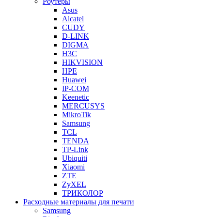
Роутеры
Asus
Alcatel
CUDY
D-LINK
DIGMA
H3C
HIKVISION
HPE
Huawei
IP-COM
Keenetic
MERCUSYS
MikroTik
Samsung
TCL
TENDA
TP-Link
Ubiquiti
Xiaomi
ZTE
ZyXEL
ТРИКОЛОР
Расходные материалы для печати
Samsung