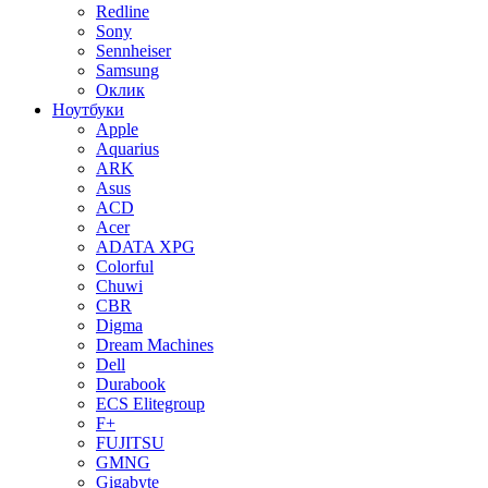
Redline
Sony
Sennheiser
Samsung
Оклик
Ноутбуки
Apple
Aquarius
ARK
Asus
ACD
Acer
ADATA XPG
Colorful
Chuwi
CBR
Digma
Dream Machines
Dell
Durabook
ECS Elitegroup
F+
FUJITSU
GMNG
Gigabyte