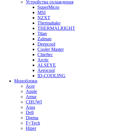
Устройства охлаждения
SuperMicro
MSI
NZXT
Thermaltake
THERMALRIGHT
Titan
Zalman
Deepcool
Cooler Master
Chieftec
Arctic
ALSEYE
Aerocool
ID-COOLING
Моноблоки
Acer
Apple
Amur
CHUWI
Asus
Dell
Digma
F+Tech
Hiper