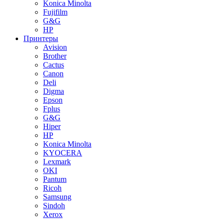
Konica Minolta
Fujifilm
G&G
HP
Принтеры
Avision
Brother
Cactus
Canon
Deli
Digma
Epson
Fplus
G&G
Hiper
HP
Konica Minolta
KYOCERA
Lexmark
OKI
Pantum
Ricoh
Samsung
Sindoh
Xerox