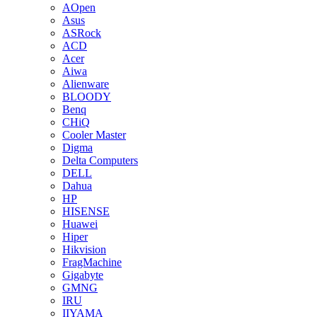
AOpen
Asus
ASRock
ACD
Acer
Aiwa
Alienware
BLOODY
Benq
CHiQ
Cooler Master
Digma
Delta Computers
DELL
Dahua
HP
HISENSE
Huawei
Hiper
Hikvision
FragMachine
Gigabyte
GMNG
IRU
IIYAMA