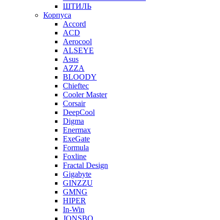
ШТИЛЬ
Корпуса
Accord
ACD
Aerocool
ALSEYE
Asus
AZZA
BLOODY
Chieftec
Cooler Master
Corsair
DeepCool
Digma
Enermax
ExeGate
Formula
Foxline
Fractal Design
Gigabyte
GINZZU
GMNG
HIPER
In-Win
JONSBO