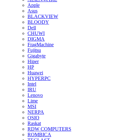
Apple
Asus
BLACKVIEW
BLOODY
Dell
CHUWI
DIGMA
FragMachine
Fujitsu
Gigabyte
Hiper
HP
Huawei
HYPERPC
Intel
IRU
Lenovo
Lime
MSI
NERPA
OSIO
Raskat
RDW COMPUTERS
ROMBICA