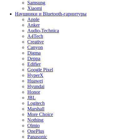
Samsung
Xiaomi
Наушники и Bluetooth-гарнитуры
Apple
Anker
Audio-Technica
A4Tech
Creative
Canyon
Digma
Deppa
Edifier
Google Pixel
HyperX
Huawei
Hyundai
Honor
JBL
Logitech
Marshall
More Choice
Nothing
Olmio
OnePlus
Panasonic