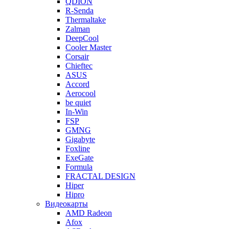
QDION
R-Senda
Thermaltake
Zalman
DeepCool
Cooler Master
Corsair
Chieftec
ASUS
Accord
Aerocool
be quiet
In-Win
FSP
GMNG
Gigabyte
Foxline
ExeGate
Formula
FRACTAL DESIGN
Hiper
Hipro
Видеокарты
AMD Radeon
Afox