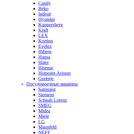
Candy
Beko
Indesit
Hyundai
Kuppersberg
Kraft
LEX
Korting
Evelux
Hiberg
Hansa
Haier
Hisense
Hotpoint-Ariston
Gorenje
Посудомоечные машины
Samsung
Siemens
Schaub Lorenz
SMEG
Midea
Miele
LG
Maunfeld
NEFF