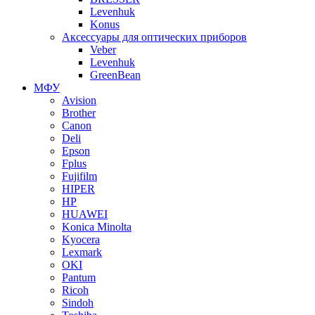
Levenhuk
Konus
Аксессуары для оптических приборов
Veber
Levenhuk
GreenBean
МФУ
Avision
Brother
Canon
Deli
Epson
Fplus
Fujifilm
HIPER
HP
HUAWEI
Konica Minolta
Kyocera
Lexmark
OKI
Pantum
Ricoh
Sindoh