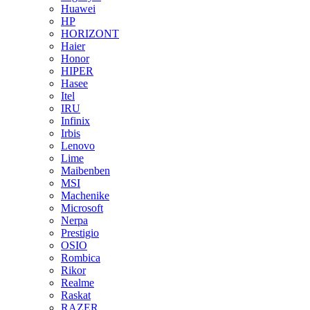
Huawei
HP
HORIZONT
Haier
Honor
HIPER
Hasee
Itel
IRU
Infinix
Irbis
Lenovo
Lime
Maibenben
MSI
Machenike
Microsoft
Nerpa
Prestigio
OSIO
Rombica
Rikor
Realme
Raskat
RAZER