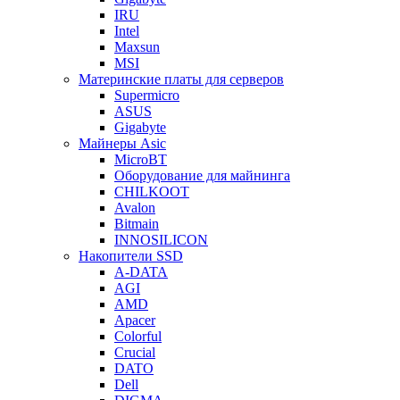
IRU
Intel
Maxsun
MSI
Материнские платы для серверов
Supermicro
ASUS
Gigabyte
Майнеры Asic
MicroBT
Оборудование для майнинга
CHILKOOT
Avalon
Bitmain
INNOSILICON
Накопители SSD
A-DATA
AGI
AMD
Apacer
Colorful
Crucial
DATO
Dell