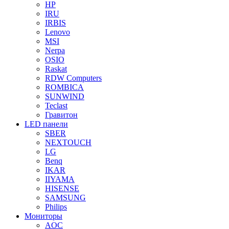
HP
IRU
IRBIS
Lenovo
MSI
Nerpa
OSIO
Raskat
RDW Computers
ROMBICA
SUNWIND
Teclast
Гравитон
LED панели
SBER
NEXTOUCH
LG
Benq
IKAR
IIYAMA
HISENSE
SAMSUNG
Philips
Мониторы
AOC