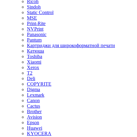
Ricoh
Sindoh
Static Control
MSE
Print-Rite
NVPrint
Panasonic
Pantum
Картриджи для широкоформатной печати
Катюша
Toshiba
Xiaomi
Xerox
T2
Deli
COPYRITE
Digma
Lexmark
Canon
Cactus
Brother
Avision
Epson
Huawei
KYOCERA