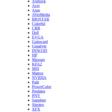
ASRock
Acer
Asus
AVerMedia
BIOSTAR
Colorful
CBR
Dell
EVGA
Gainward
Gigabyte
INNO3D
HP
Maxsun
KFA2
MSI
Matrox
NVIDIA
Palit
PowerColor
Predator
PNY
Sapphire
Sinotex
XFX