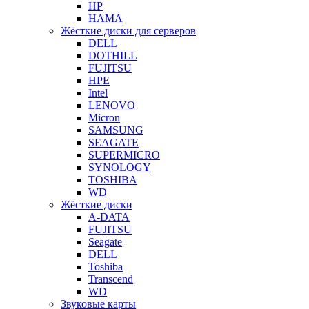
HP
HAMA
Жёсткие диски для серверов
DELL
DOTHILL
FUJITSU
HPE
Intel
LENOVO
Micron
SAMSUNG
SEAGATE
SUPERMICRO
SYNOLOGY
TOSHIBA
WD
Жёсткие диски
A-DATA
FUJITSU
Seagate
DELL
Toshiba
Transcend
WD
Звуковые карты