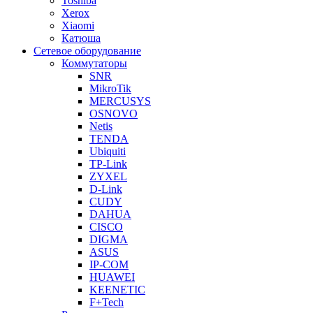
Toshiba
Xerox
Xiaomi
Катюша
Сетевое оборудование
Коммутаторы
SNR
MikroTik
MERCUSYS
OSNOVO
Netis
TENDA
Ubiquiti
TP-Link
ZYXEL
D-Link
CUDY
DAHUA
CISCO
DIGMA
ASUS
IP-COM
HUAWEI
KEENETIC
F+Tech