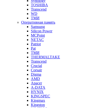
Synology
TOSHIBA
Transcend
WD
ТМИ
Оперативная память
Samsung
Silicon Power
MCPoint
NETAC
Patriot
Pat
ТМИ
THERMALTAKE
Transcend
Crucial
Corsair
Digma
AMD
Apacer
A-DATA
HYNIX
KINGSPEC
Kingmax
Kingston