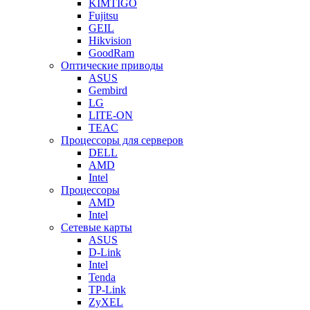
KIMTIGO
Fujitsu
GEIL
Hikvision
GoodRam
Оптические приводы
ASUS
Gembird
LG
LITE-ON
TEAC
Процессоры для серверов
DELL
AMD
Intel
Процессоры
AMD
Intel
Сетевые карты
ASUS
D-Link
Intel
Tenda
TP-Link
ZyXEL