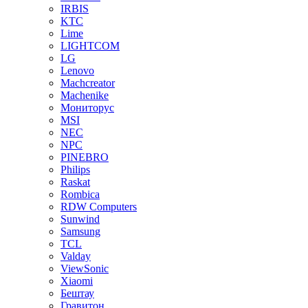
IRBIS
KTC
Lime
LIGHTCOM
LG
Lenovo
Machcreator
Machenike
Мониторус
MSI
NEC
NPC
PINEBRO
Philips
Raskat
Rombica
RDW Computers
Sunwind
Samsung
TCL
Valday
ViewSonic
Xiaomi
Бештау
Гравитон