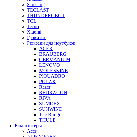
Samsung
TECLAST
THUNDEROBOT
TCL
Tecno
Xiaomi
Гравитон
Рюкзаки для ноутбуков
ACER
BRAUBERG
GERMANIUM
LENOVO
MOLESKINE
PIQUADRO
POLAR
Razer
REDRAGON
RIVA
SUMDEX
SUNWIND
The Bridge
THULE
Компьютеры
Acer
ALIENWARE