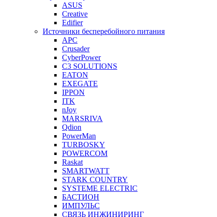
ASUS
Creative
Edifier
Источники бесперебойного питания
APC
Crusader
CyberPower
C3 SOLUTIONS
EATON
EXEGATE
IPPON
ITK
nJoy
MARSRIVA
Qdion
PowerMan
TURBOSKY
POWERCOM
Raskat
SMARTWATT
STARK COUNTRY
SYSTEME ELECTRIC
БАСТИОН
ИМПУЛЬС
СВЯЗЬ ИНЖИНИРИНГ