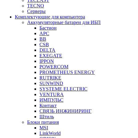
TECLAST
TECNO
Серверы
Комплектующие для компьютера
Аккумуляторные батареи для ИБП
Бастион
APC
BB
CSB
DELTA
EXEGATE
IPPON
POWERCOM
PROMETHEUS ENERGY
RUTRIKE
SUNWIND
SYSTEME ELECTRIC
VENTURA
ИМПУЛЬС
Контакт
СВЯЗЬ ИНЖИНИРИНГ
Штиль
Блоки питания
MSI
LinkWorld