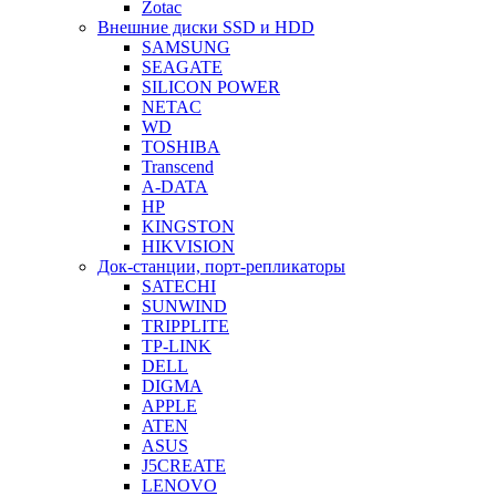
Zotac
Внешние диски SSD и HDD
SAMSUNG
SEAGATE
SILICON POWER
NETAC
WD
TOSHIBA
Transcend
A-DATA
HP
KINGSTON
HIKVISION
Док-станции, порт-репликаторы
SATECHI
SUNWIND
TRIPPLITE
TP-LINK
DELL
DIGMA
APPLE
ATEN
ASUS
J5CREATE
LENOVO