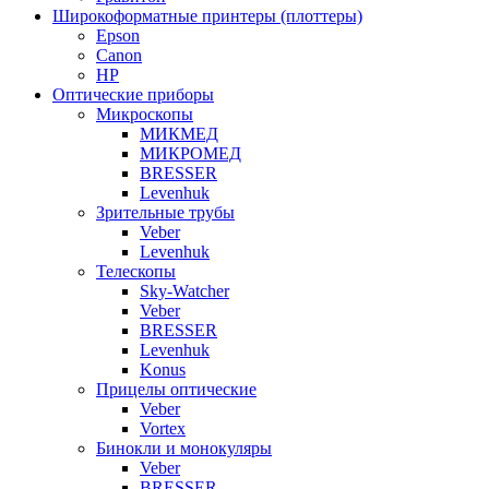
Широкоформатные принтеры (плоттеры)
Epson
Canon
HP
Оптические приборы
Микроскопы
МИКМЕД
МИКРОМЕД
BRESSER
Levenhuk
Зрительные трубы
Veber
Levenhuk
Телескопы
Sky-Watcher
Veber
BRESSER
Levenhuk
Konus
Прицелы оптические
Veber
Vortex
Бинокли и монокуляры
Veber
BRESSER