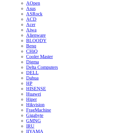
AOpen
Asus
ASRock
ACD
Acer
Aiwa
Alienware
BLOODY
Benq
CHiQ
Cooler Master
Digma
Delta Computers
DELL
Dahua
HP
HISENSE
Huawei
Hiper
Hikvision
FragMachine
Gigabyte
GMNG
IRU
IIYAMA