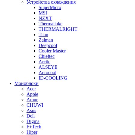
Устройства охлаждения
SuperMicro
MSI
NZXT
Thermaltake
THERMALRIGHT
Titan
Zalman
Deepcool
Cooler Master
Chieftec
Arctic
ALSEYE
Aerocool
ID-COOLING
Моноблоки
Acer
Apple
Amur
CHUWI
Asus
Dell
Digma
F+Tech
Hiper