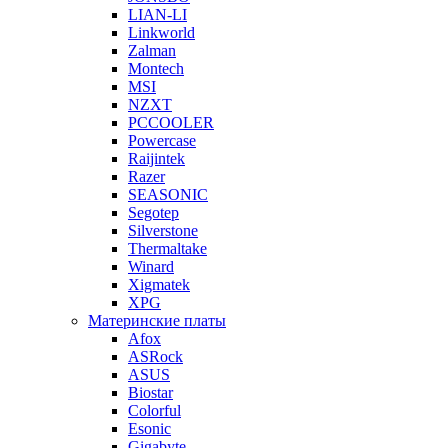
LIAN-LI
Linkworld
Zalman
Montech
MSI
NZXT
PCCOOLER
Powercase
Raijintek
Razer
SEASONIC
Segotep
Silverstone
Thermaltake
Winard
Xigmatek
XPG
Материнские платы
Afox
ASRock
ASUS
Biostar
Colorful
Esonic
Gigabyte