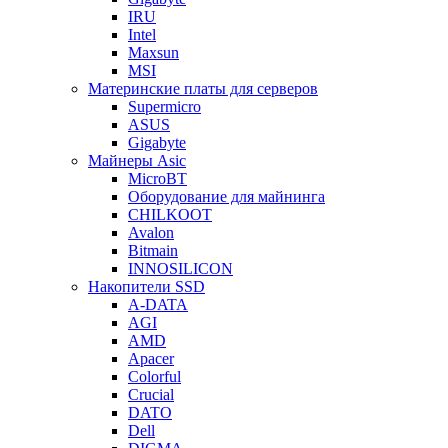
IRU
Intel
Maxsun
MSI
Материнские платы для серверов
Supermicro
ASUS
Gigabyte
Майнеры Asic
MicroBT
Оборудование для майнинга
CHILKOOT
Avalon
Bitmain
INNOSILICON
Накопители SSD
A-DATA
AGI
AMD
Apacer
Colorful
Crucial
DATO
Dell