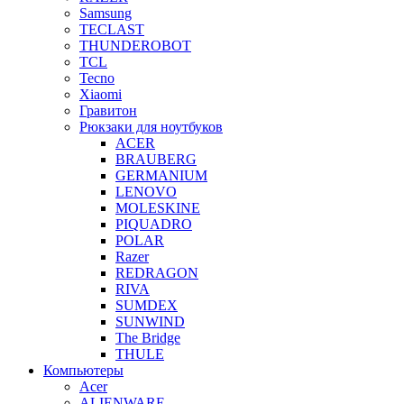
Samsung
TECLAST
THUNDEROBOT
TCL
Tecno
Xiaomi
Гравитон
Рюкзаки для ноутбуков
ACER
BRAUBERG
GERMANIUM
LENOVO
MOLESKINE
PIQUADRO
POLAR
Razer
REDRAGON
RIVA
SUMDEX
SUNWIND
The Bridge
THULE
Компьютеры
Acer
ALIENWARE