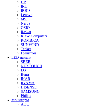
HP
IRU
IRBIS
Lenovo
MSI
Nerpa
OSIO
Raskat
RDW Computers
ROMBICA
SUNWIND
Teclast
Гравитон
LED панели
SBER
NEXTOUCH
LG
Benq
IKAR
IIYAMA
HISENSE
SAMSUNG
Philips
Мониторы
AOC