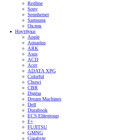
Redline
Sony
Sennheiser
Samsung
Оклик
Ноутбуки
Apple
Aquarius
ARK
Asus
ACD
Acer
ADATA XPG
Colorful
Chuwi
CBR
Digma
Dream Machines
Dell
Durabook
ECS Elitegroup
F+
FUJITSU
GMNG
Gigabyte