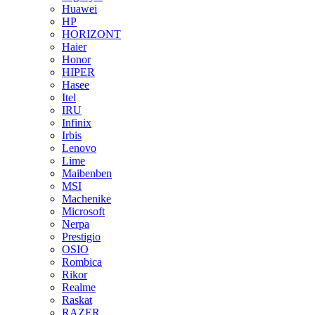
Huawei
HP
HORIZONT
Haier
Honor
HIPER
Hasee
Itel
IRU
Infinix
Irbis
Lenovo
Lime
Maibenben
MSI
Machenike
Microsoft
Nerpa
Prestigio
OSIO
Rombica
Rikor
Realme
Raskat
RAZER