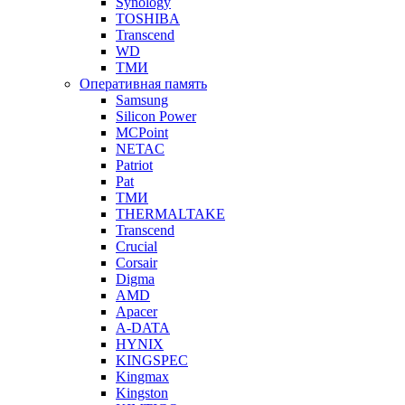
Synology
TOSHIBA
Transcend
WD
ТМИ
Оперативная память
Samsung
Silicon Power
MCPoint
NETAC
Patriot
Pat
ТМИ
THERMALTAKE
Transcend
Crucial
Corsair
Digma
AMD
Apacer
A-DATA
HYNIX
KINGSPEC
Kingmax
Kingston