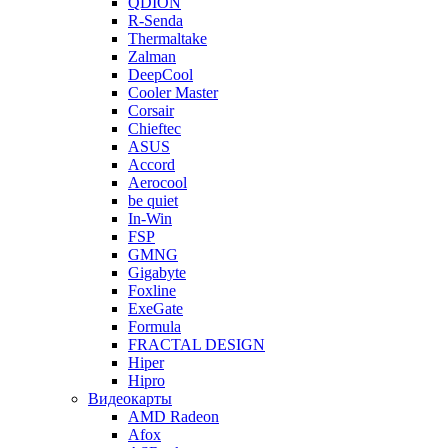
QDION
R-Senda
Thermaltake
Zalman
DeepCool
Cooler Master
Corsair
Chieftec
ASUS
Accord
Aerocool
be quiet
In-Win
FSP
GMNG
Gigabyte
Foxline
ExeGate
Formula
FRACTAL DESIGN
Hiper
Hipro
Видеокарты
AMD Radeon
Afox