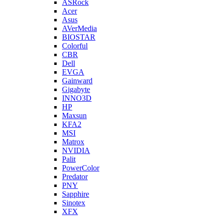
ASRock
Acer
Asus
AVerMedia
BIOSTAR
Colorful
CBR
Dell
EVGA
Gainward
Gigabyte
INNO3D
HP
Maxsun
KFA2
MSI
Matrox
NVIDIA
Palit
PowerColor
Predator
PNY
Sapphire
Sinotex
XFX