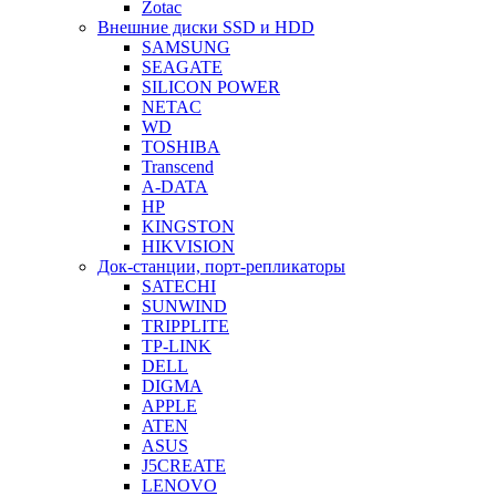
Zotac
Внешние диски SSD и HDD
SAMSUNG
SEAGATE
SILICON POWER
NETAC
WD
TOSHIBA
Transcend
A-DATA
HP
KINGSTON
HIKVISION
Док-станции, порт-репликаторы
SATECHI
SUNWIND
TRIPPLITE
TP-LINK
DELL
DIGMA
APPLE
ATEN
ASUS
J5CREATE
LENOVO