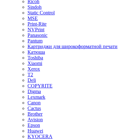
Ricoh
Sindoh
Static Control
MSE
Print-Rite
NVPrint
Panasonic
Pantum
Картриджи для широкоформатной печати
Катюша
Toshiba
Xiaomi
Xerox
T2
Deli
COPYRITE
Digma
Lexmark
Canon
Cactus
Brother
Avision
Epson
Huawei
KYOCERA