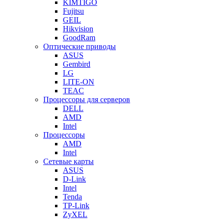
KIMTIGO
Fujitsu
GEIL
Hikvision
GoodRam
Оптические приводы
ASUS
Gembird
LG
LITE-ON
TEAC
Процессоры для серверов
DELL
AMD
Intel
Процессоры
AMD
Intel
Сетевые карты
ASUS
D-Link
Intel
Tenda
TP-Link
ZyXEL