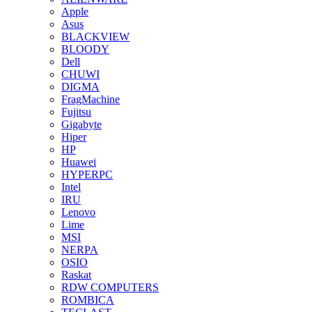
Apple
Asus
BLACKVIEW
BLOODY
Dell
CHUWI
DIGMA
FragMachine
Fujitsu
Gigabyte
Hiper
HP
Huawei
HYPERPC
Intel
IRU
Lenovo
Lime
MSI
NERPA
OSIO
Raskat
RDW COMPUTERS
ROMBICA