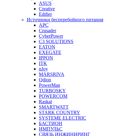
ASUS
Creative
Edifier
Источники бесперебойного питания
APC
Crusader
CyberPower
C3 SOLUTIONS
EATON
EXEGATE
IPPON
ITK
nJoy
MARSRIVA
Qdion
PowerMan
TURBOSKY
POWERCOM
Raskat
SMARTWATT
STARK COUNTRY
SYSTEME ELECTRIC
БАСТИОН
ИМПУЛЬС
СВЯЗЬ ИНЖИНИРИНГ