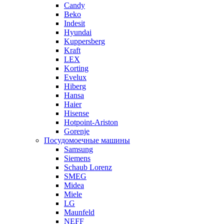
Candy
Beko
Indesit
Hyundai
Kuppersberg
Kraft
LEX
Korting
Evelux
Hiberg
Hansa
Haier
Hisense
Hotpoint-Ariston
Gorenje
Посудомоечные машины
Samsung
Siemens
Schaub Lorenz
SMEG
Midea
Miele
LG
Maunfeld
NEFF