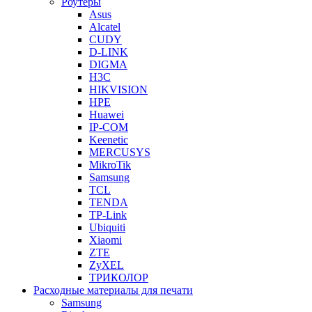
Роутеры
Asus
Alcatel
CUDY
D-LINK
DIGMA
H3C
HIKVISION
HPE
Huawei
IP-COM
Keenetic
MERCUSYS
MikroTik
Samsung
TCL
TENDA
TP-Link
Ubiquiti
Xiaomi
ZTE
ZyXEL
ТРИКОЛОР
Расходные материалы для печати
Samsung