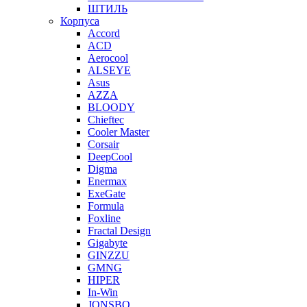
ШТИЛЬ
Корпуса
Accord
ACD
Aerocool
ALSEYE
Asus
AZZA
BLOODY
Chieftec
Cooler Master
Corsair
DeepCool
Digma
Enermax
ExeGate
Formula
Foxline
Fractal Design
Gigabyte
GINZZU
GMNG
HIPER
In-Win
JONSBO