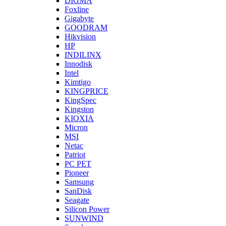
DIGMA
Foxline
Gigabyte
GOODRAM
Hikvision
HP
INDILINX
Innodisk
Intel
Kimtigo
KINGPRICE
KingSpec
Kingston
KIOXIA
Micron
MSI
Netac
Patriot
PC PET
Pioneer
Samsung
SanDisk
Seagate
Silicon Power
SUNWIND