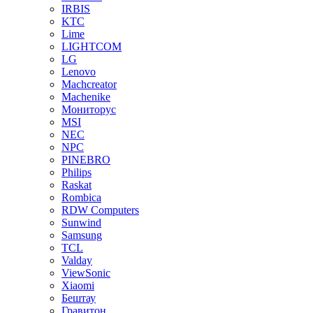
IRBIS
KTC
Lime
LIGHTCOM
LG
Lenovo
Machcreator
Machenike
Мониторус
MSI
NEC
NPC
PINEBRO
Philips
Raskat
Rombica
RDW Computers
Sunwind
Samsung
TCL
Valday
ViewSonic
Xiaomi
Бештау
Гравитон