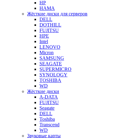
HP
HAMA
Жёсткие диски для серверов
DELL
DOTHILL
FUJITSU
HPE
Intel
LENOVO
Micron
SAMSUNG
SEAGATE
SUPERMICRO
SYNOLOGY
TOSHIBA
WD
Жёсткие диски
A-DATA
FUJITSU
Seagate
DELL
Toshiba
Transcend
WD
Звуковые карты