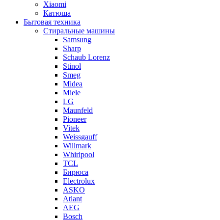
Xiaomi
Катюша
Бытовая техника
Стиральные машины
Samsung
Sharp
Schaub Lorenz
Stinol
Smeg
Midea
Miele
LG
Maunfeld
Pioneer
Vitek
Weissgauff
Willmark
Whirlpool
TCL
Бирюса
Electrolux
ASKO
Atlant
AEG
Bosch