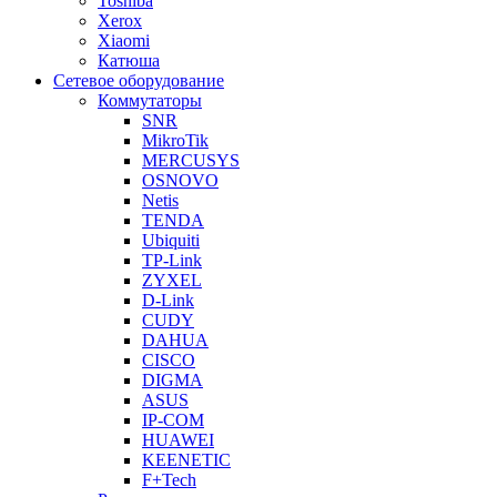
Toshiba
Xerox
Xiaomi
Катюша
Сетевое оборудование
Коммутаторы
SNR
MikroTik
MERCUSYS
OSNOVO
Netis
TENDA
Ubiquiti
TP-Link
ZYXEL
D-Link
CUDY
DAHUA
CISCO
DIGMA
ASUS
IP-COM
HUAWEI
KEENETIC
F+Tech