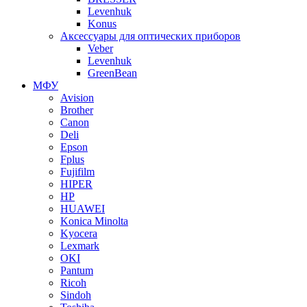
Levenhuk
Konus
Аксессуары для оптических приборов
Veber
Levenhuk
GreenBean
МФУ
Avision
Brother
Canon
Deli
Epson
Fplus
Fujifilm
HIPER
HP
HUAWEI
Konica Minolta
Kyocera
Lexmark
OKI
Pantum
Ricoh
Sindoh