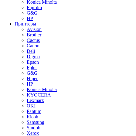
Konica Minolta
Fujifilm
G&G
HP
Принтеры
Avision
Brother
Cactus
Canon
Deli
Digma
Epson
Fplus
G&G
Hiper
HP
Konica Minolta
KYOCERA
Lexmark
OKI
Pantum
Ricoh
Samsung
Sindoh
Xerox