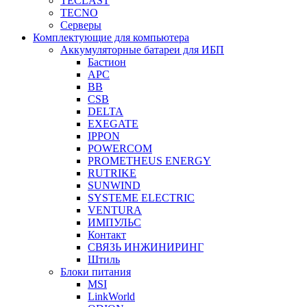
TECLAST
TECNO
Серверы
Комплектующие для компьютера
Аккумуляторные батареи для ИБП
Бастион
APC
BB
CSB
DELTA
EXEGATE
IPPON
POWERCOM
PROMETHEUS ENERGY
RUTRIKE
SUNWIND
SYSTEME ELECTRIC
VENTURA
ИМПУЛЬС
Контакт
СВЯЗЬ ИНЖИНИРИНГ
Штиль
Блоки питания
MSI
LinkWorld