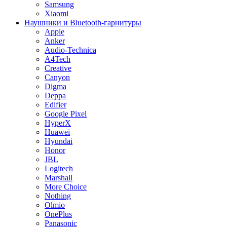
Samsung
Xiaomi
Наушники и Bluetooth-гарнитуры
Apple
Anker
Audio-Technica
A4Tech
Creative
Canyon
Digma
Deppa
Edifier
Google Pixel
HyperX
Huawei
Hyundai
Honor
JBL
Logitech
Marshall
More Choice
Nothing
Olmio
OnePlus
Panasonic