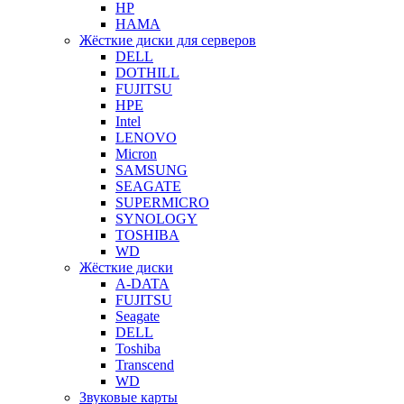
HP
HAMA
Жёсткие диски для серверов
DELL
DOTHILL
FUJITSU
HPE
Intel
LENOVO
Micron
SAMSUNG
SEAGATE
SUPERMICRO
SYNOLOGY
TOSHIBA
WD
Жёсткие диски
A-DATA
FUJITSU
Seagate
DELL
Toshiba
Transcend
WD
Звуковые карты