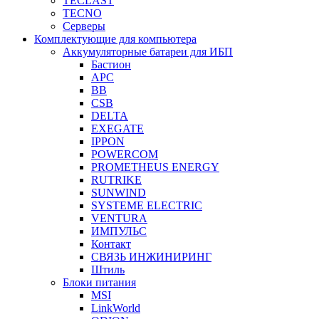
TECLAST
TECNO
Серверы
Комплектующие для компьютера
Аккумуляторные батареи для ИБП
Бастион
APC
BB
CSB
DELTA
EXEGATE
IPPON
POWERCOM
PROMETHEUS ENERGY
RUTRIKE
SUNWIND
SYSTEME ELECTRIC
VENTURA
ИМПУЛЬС
Контакт
СВЯЗЬ ИНЖИНИРИНГ
Штиль
Блоки питания
MSI
LinkWorld