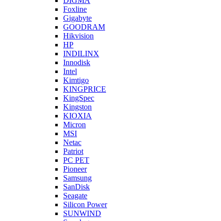
DIGMA
Foxline
Gigabyte
GOODRAM
Hikvision
HP
INDILINX
Innodisk
Intel
Kimtigo
KINGPRICE
KingSpec
Kingston
KIOXIA
Micron
MSI
Netac
Patriot
PC PET
Pioneer
Samsung
SanDisk
Seagate
Silicon Power
SUNWIND