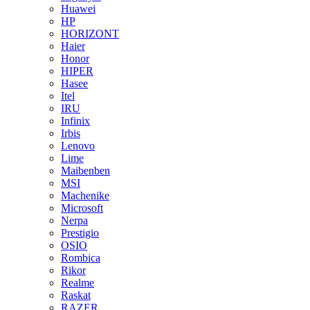
Huawei
HP
HORIZONT
Haier
Honor
HIPER
Hasee
Itel
IRU
Infinix
Irbis
Lenovo
Lime
Maibenben
MSI
Machenike
Microsoft
Nerpa
Prestigio
OSIO
Rombica
Rikor
Realme
Raskat
RAZER