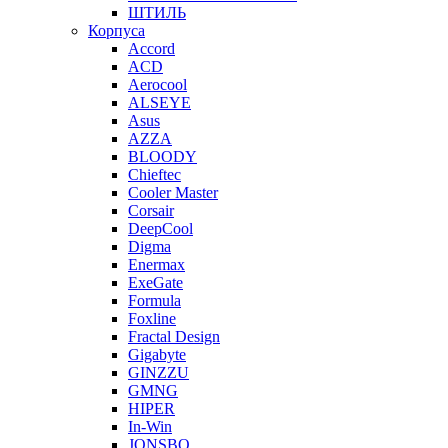
ШТИЛЬ
Корпуса
Accord
ACD
Aerocool
ALSEYE
Asus
AZZA
BLOODY
Chieftec
Cooler Master
Corsair
DeepCool
Digma
Enermax
ExeGate
Formula
Foxline
Fractal Design
Gigabyte
GINZZU
GMNG
HIPER
In-Win
JONSBO