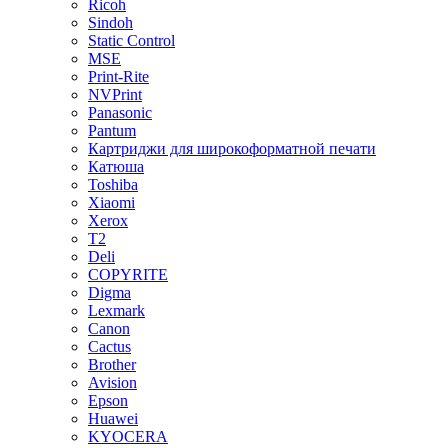
Ricoh
Sindoh
Static Control
MSE
Print-Rite
NVPrint
Panasonic
Pantum
Картриджи для широкоформатной печати
Катюша
Toshiba
Xiaomi
Xerox
T2
Deli
COPYRITE
Digma
Lexmark
Canon
Cactus
Brother
Avision
Epson
Huawei
KYOCERA