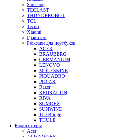
Samsung
TECLAST
THUNDEROBOT
TCL
Tecno
Xiaomi
Гравитон
Рюкзаки для ноутбуков
ACER
BRAUBERG
GERMANIUM
LENOVO
MOLESKINE
PIQUADRO
POLAR
Razer
REDRAGON
RIVA
SUMDEX
SUNWIND
The Bridge
THULE
Компьютеры
Acer
ALIENWARE