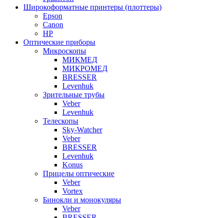
Широкоформатные принтеры (плоттеры)
Epson
Canon
HP
Оптические приборы
Микроскопы
МИКМЕД
МИКРОМЕД
BRESSER
Levenhuk
Зрительные трубы
Veber
Levenhuk
Телескопы
Sky-Watcher
Veber
BRESSER
Levenhuk
Konus
Прицелы оптические
Veber
Vortex
Бинокли и монокуляры
Veber
BRESSER