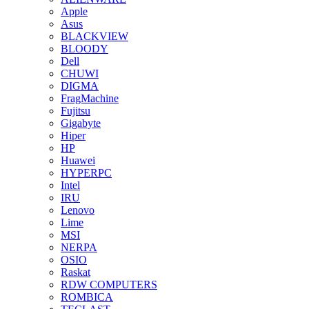
Apple
Asus
BLACKVIEW
BLOODY
Dell
CHUWI
DIGMA
FragMachine
Fujitsu
Gigabyte
Hiper
HP
Huawei
HYPERPC
Intel
IRU
Lenovo
Lime
MSI
NERPA
OSIO
Raskat
RDW COMPUTERS
ROMBICA