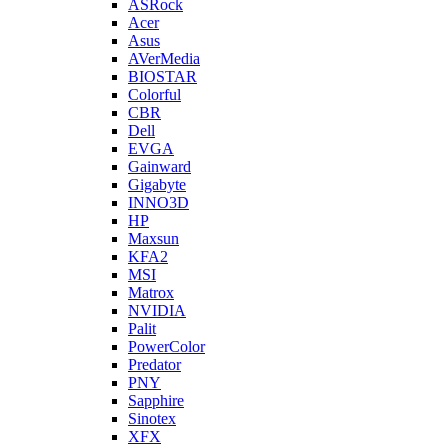
ASRock
Acer
Asus
AVerMedia
BIOSTAR
Colorful
CBR
Dell
EVGA
Gainward
Gigabyte
INNO3D
HP
Maxsun
KFA2
MSI
Matrox
NVIDIA
Palit
PowerColor
Predator
PNY
Sapphire
Sinotex
XFX