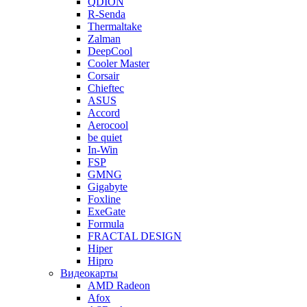
QDION
R-Senda
Thermaltake
Zalman
DeepCool
Cooler Master
Corsair
Chieftec
ASUS
Accord
Aerocool
be quiet
In-Win
FSP
GMNG
Gigabyte
Foxline
ExeGate
Formula
FRACTAL DESIGN
Hiper
Hipro
Видеокарты
AMD Radeon
Afox