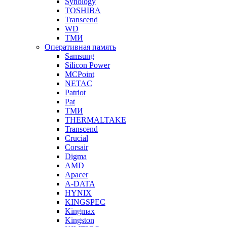
Synology
TOSHIBA
Transcend
WD
ТМИ
Оперативная память
Samsung
Silicon Power
MCPoint
NETAC
Patriot
Pat
ТМИ
THERMALTAKE
Transcend
Crucial
Corsair
Digma
AMD
Apacer
A-DATA
HYNIX
KINGSPEC
Kingmax
Kingston