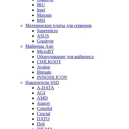
IRU
Intel
Maxsun
MSI
Материнские платы для серверов
Supermicro
ASUS
Gigabyte
Майнеры Asic
MicroBT
Оборудование для майнинга
CHILKOOT
Avalon
Bitmain
INNOSILICON
Накопители SSD
A-DATA
AGI
AMD
Apacer
Colorful
Crucial
DATO
Dell