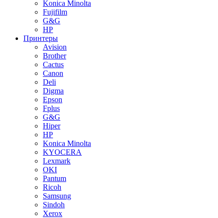
Konica Minolta
Fujifilm
G&G
HP
Принтеры
Avision
Brother
Cactus
Canon
Deli
Digma
Epson
Fplus
G&G
Hiper
HP
Konica Minolta
KYOCERA
Lexmark
OKI
Pantum
Ricoh
Samsung
Sindoh
Xerox