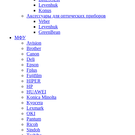
Levenhuk
Konus
Аксессуары для оптических приборов
Veber
Levenhuk
GreenBean
МФУ
Avision
Brother
Canon
Deli
Epson
Fplus
Fujifilm
HIPER
HP
HUAWEI
Konica Minolta
Kyocera
Lexmark
OKI
Pantum
Ricoh
Sindoh