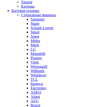
Xiaomi
Катюша
Бытовая техника
Стиральные машины
Samsung
Sharp
Schaub Lorenz
Stinol
Smeg
Midea
Miele
LG
Maunfeld
Pioneer
Vitek
Weissgauff
Willmark
Whirlpool
TCL
Бирюса
Electrolux
ASKO
Atlant
AEG
Bosch