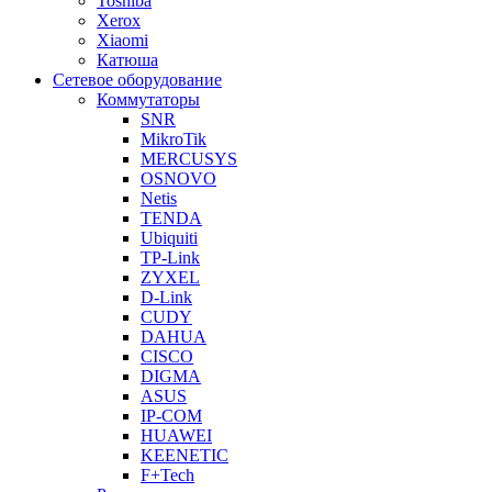
Toshiba
Xerox
Xiaomi
Катюша
Сетевое оборудование
Коммутаторы
SNR
MikroTik
MERCUSYS
OSNOVO
Netis
TENDA
Ubiquiti
TP-Link
ZYXEL
D-Link
CUDY
DAHUA
CISCO
DIGMA
ASUS
IP-COM
HUAWEI
KEENETIC
F+Tech