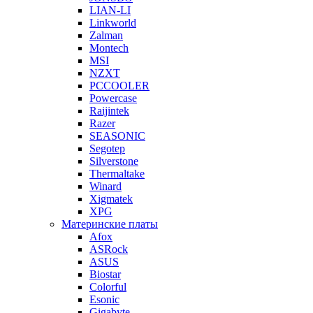
LIAN-LI
Linkworld
Zalman
Montech
MSI
NZXT
PCCOOLER
Powercase
Raijintek
Razer
SEASONIC
Segotep
Silverstone
Thermaltake
Winard
Xigmatek
XPG
Материнские платы
Afox
ASRock
ASUS
Biostar
Colorful
Esonic
Gigabyte