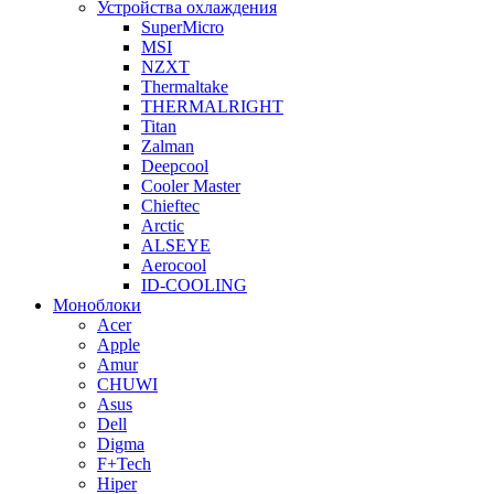
Устройства охлаждения
SuperMicro
MSI
NZXT
Thermaltake
THERMALRIGHT
Titan
Zalman
Deepcool
Cooler Master
Chieftec
Arctic
ALSEYE
Aerocool
ID-COOLING
Моноблоки
Acer
Apple
Amur
CHUWI
Asus
Dell
Digma
F+Tech
Hiper