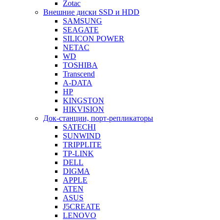
Zotac
Внешние диски SSD и HDD
SAMSUNG
SEAGATE
SILICON POWER
NETAC
WD
TOSHIBA
Transcend
A-DATA
HP
KINGSTON
HIKVISION
Док-станции, порт-репликаторы
SATECHI
SUNWIND
TRIPPLITE
TP-LINK
DELL
DIGMA
APPLE
ATEN
ASUS
J5CREATE
LENOVO