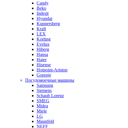
Candy
Beko
Indesit
Hyundai
Kuppersberg
Kraft
LEX
Korting
Evelux
Hiberg
Hansa
Haier
Hisense
Hotpoint-Ariston
Gorenje
Посудомоечные машины
Samsung
Siemens
Schaub Lorenz
SMEG
Midea
Miele
LG
Maunfeld
NEFF