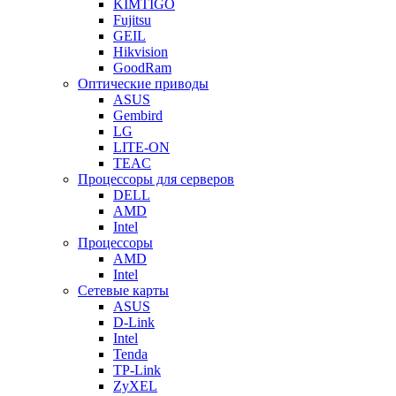
KIMTIGO
Fujitsu
GEIL
Hikvision
GoodRam
Оптические приводы
ASUS
Gembird
LG
LITE-ON
TEAC
Процессоры для серверов
DELL
AMD
Intel
Процессоры
AMD
Intel
Сетевые карты
ASUS
D-Link
Intel
Tenda
TP-Link
ZyXEL