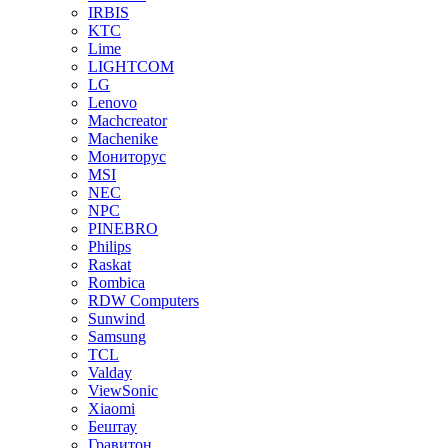
IRBIS
KTC
Lime
LIGHTCOM
LG
Lenovo
Machcreator
Machenike
Мониторус
MSI
NEC
NPC
PINEBRO
Philips
Raskat
Rombica
RDW Computers
Sunwind
Samsung
TCL
Valday
ViewSonic
Xiaomi
Бештау
Гравитон