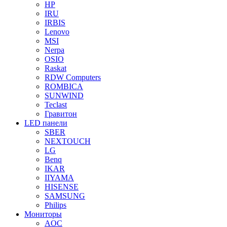
HP
IRU
IRBIS
Lenovo
MSI
Nerpa
OSIO
Raskat
RDW Computers
ROMBICA
SUNWIND
Teclast
Гравитон
LED панели
SBER
NEXTOUCH
LG
Benq
IKAR
IIYAMA
HISENSE
SAMSUNG
Philips
Мониторы
AOC