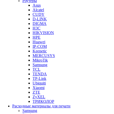
Роутеры
Asus
Alcatel
CUDY
D-LINK
DIGMA
H3C
HIKVISION
HPE
Huawei
IP-COM
Keenetic
MERCUSYS
MikroTik
Samsung
TCL
TENDA
TP-Link
Ubiquiti
Xiaomi
ZTE
ZyXEL
ТРИКОЛОР
Расходные материалы для печати
Samsung