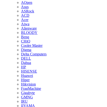
AOpen
Asus
ASRock
ACD
Acer
Aiwa
Alienware
BLOODY
Benq
CHiQ
Cooler Master
Digma
Delta Computers
DELL
Dahua
HP
HISENSE
Huawei
Hiper
Hikvision
FragMachine
Gigabyte
GMNG
IRU
IIYAMA