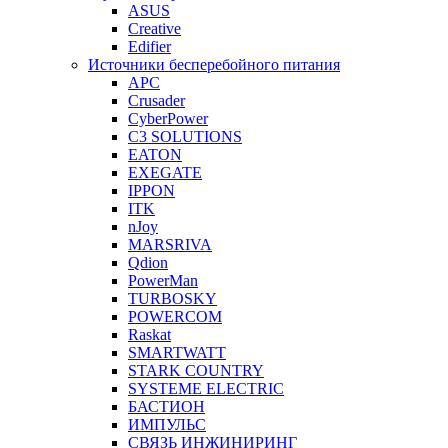
ASUS
Creative
Edifier
Источники бесперебойного питания
APC
Crusader
CyberPower
C3 SOLUTIONS
EATON
EXEGATE
IPPON
ITK
nJoy
MARSRIVA
Qdion
PowerMan
TURBOSKY
POWERCOM
Raskat
SMARTWATT
STARK COUNTRY
SYSTEME ELECTRIC
БАСТИОН
ИМПУЛЬС
СВЯЗЬ ИНЖИНИРИНГ