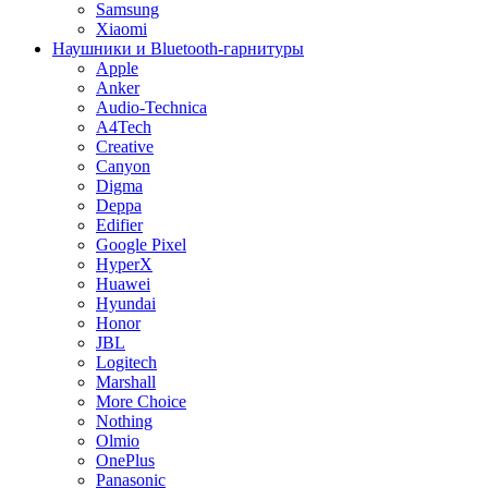
Samsung
Xiaomi
Наушники и Bluetooth-гарнитуры
Apple
Anker
Audio-Technica
A4Tech
Creative
Canyon
Digma
Deppa
Edifier
Google Pixel
HyperX
Huawei
Hyundai
Honor
JBL
Logitech
Marshall
More Choice
Nothing
Olmio
OnePlus
Panasonic