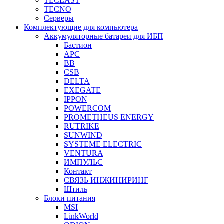
TECLAST
TECNO
Серверы
Комплектующие для компьютера
Аккумуляторные батареи для ИБП
Бастион
APC
BB
CSB
DELTA
EXEGATE
IPPON
POWERCOM
PROMETHEUS ENERGY
RUTRIKE
SUNWIND
SYSTEME ELECTRIC
VENTURA
ИМПУЛЬС
Контакт
СВЯЗЬ ИНЖИНИРИНГ
Штиль
Блоки питания
MSI
LinkWorld