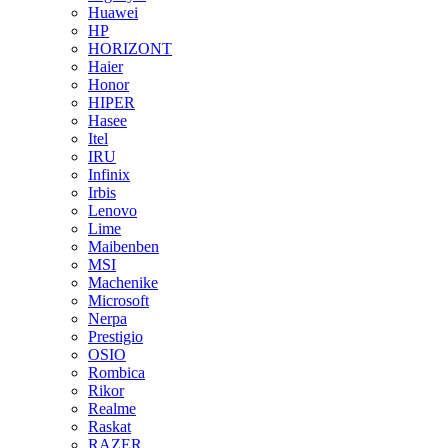
Huawei
HP
HORIZONT
Haier
Honor
HIPER
Hasee
Itel
IRU
Infinix
Irbis
Lenovo
Lime
Maibenben
MSI
Machenike
Microsoft
Nerpa
Prestigio
OSIO
Rombica
Rikor
Realme
Raskat
RAZER