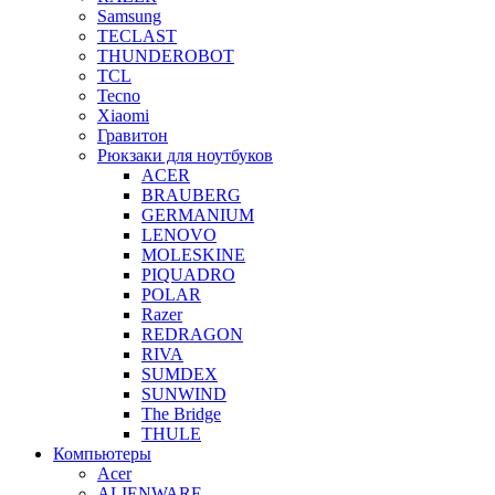
Samsung
TECLAST
THUNDEROBOT
TCL
Tecno
Xiaomi
Гравитон
Рюкзаки для ноутбуков
ACER
BRAUBERG
GERMANIUM
LENOVO
MOLESKINE
PIQUADRO
POLAR
Razer
REDRAGON
RIVA
SUMDEX
SUNWIND
The Bridge
THULE
Компьютеры
Acer
ALIENWARE