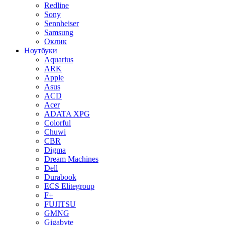
Redline
Sony
Sennheiser
Samsung
Оклик
Ноутбуки
Aquarius
ARK
Apple
Asus
ACD
Acer
ADATA XPG
Colorful
Chuwi
CBR
Digma
Dream Machines
Dell
Durabook
ECS Elitegroup
F+
FUJITSU
GMNG
Gigabyte