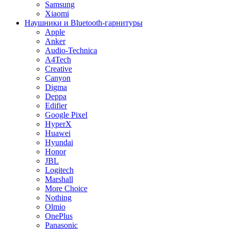
Samsung
Xiaomi
Наушники и Bluetooth-гарнитуры
Apple
Anker
Audio-Technica
A4Tech
Creative
Canyon
Digma
Deppa
Edifier
Google Pixel
HyperX
Huawei
Hyundai
Honor
JBL
Logitech
Marshall
More Choice
Nothing
Olmio
OnePlus
Panasonic