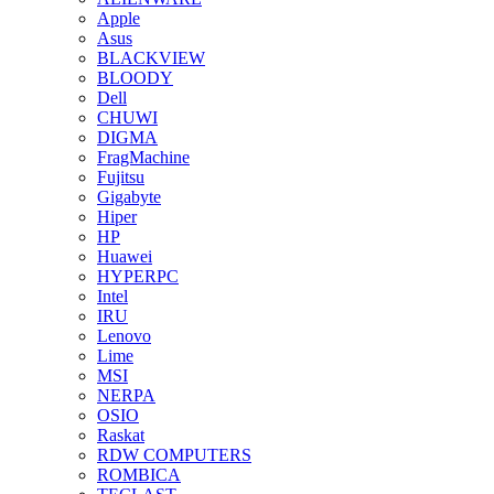
Apple
Asus
BLACKVIEW
BLOODY
Dell
CHUWI
DIGMA
FragMachine
Fujitsu
Gigabyte
Hiper
HP
Huawei
HYPERPC
Intel
IRU
Lenovo
Lime
MSI
NERPA
OSIO
Raskat
RDW COMPUTERS
ROMBICA