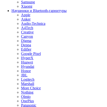
Samsung
Xiaomi
Наушники и Bluetooth-гарнитуры
Apple
Anker
Audio-Technica
A4Tech
Creative
Canyon
Digma
Deppa
Edifier
Google Pixel
HyperX
Huawei
Hyundai
Honor
JBL
Logitech
Marshall
More Choice
Nothing
Olmio
OnePlus
Panasonic