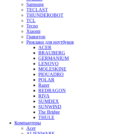
Samsung
TECLAST
THUNDEROBOT
TCL
Tecno
Xiaomi
Гравитон
Рюкзаки для ноутбуков
ACER
BRAUBERG
GERMANIUM
LENOVO
MOLESKINE
PIQUADRO
POLAR
Razer
REDRAGON
RIVA
SUMDEX
SUNWIND
The Bridge
THULE
Компьютеры
Acer
ALIENWARE