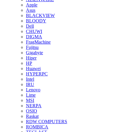
Apple
Asus
BLACKVIEW
BLOODY
Dell
CHUWI
DIGMA
FragMachine
Fujitsu
Gigabyte
Hiper
HP
Huawei
HYPERPC
Intel
IRU
Lenovo
Lime
MSI
NERPA
OSIO
Raskat
RDW COMPUTERS
ROMBICA