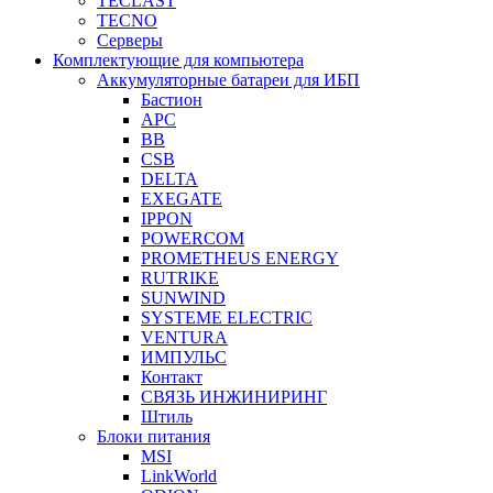
TECLAST
TECNO
Серверы
Комплектующие для компьютера
Аккумуляторные батареи для ИБП
Бастион
APC
BB
CSB
DELTA
EXEGATE
IPPON
POWERCOM
PROMETHEUS ENERGY
RUTRIKE
SUNWIND
SYSTEME ELECTRIC
VENTURA
ИМПУЛЬС
Контакт
СВЯЗЬ ИНЖИНИРИНГ
Штиль
Блоки питания
MSI
LinkWorld