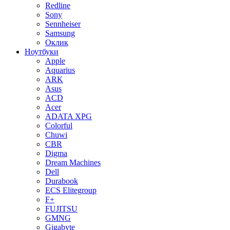
Redline
Sony
Sennheiser
Samsung
Оклик
Ноутбуки
Apple
Aquarius
ARK
Asus
ACD
Acer
ADATA XPG
Colorful
Chuwi
CBR
Digma
Dream Machines
Dell
Durabook
ECS Elitegroup
F+
FUJITSU
GMNG
Gigabyte