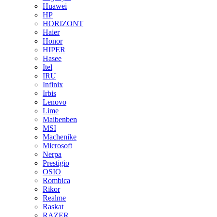
Huawei
HP
HORIZONT
Haier
Honor
HIPER
Hasee
Itel
IRU
Infinix
Irbis
Lenovo
Lime
Maibenben
MSI
Machenike
Microsoft
Nerpa
Prestigio
OSIO
Rombica
Rikor
Realme
Raskat
RAZER