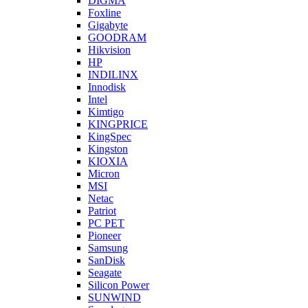
DIGMA
Foxline
Gigabyte
GOODRAM
Hikvision
HP
INDILINX
Innodisk
Intel
Kimtigo
KINGPRICE
KingSpec
Kingston
KIOXIA
Micron
MSI
Netac
Patriot
PC PET
Pioneer
Samsung
SanDisk
Seagate
Silicon Power
SUNWIND