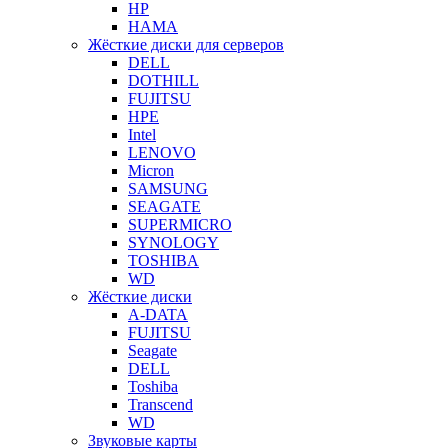
HP
HAMA
Жёсткие диски для серверов
DELL
DOTHILL
FUJITSU
HPE
Intel
LENOVO
Micron
SAMSUNG
SEAGATE
SUPERMICRO
SYNOLOGY
TOSHIBA
WD
Жёсткие диски
A-DATA
FUJITSU
Seagate
DELL
Toshiba
Transcend
WD
Звуковые карты