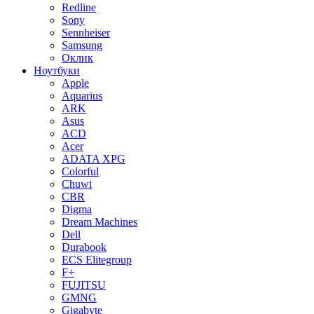
Redline
Sony
Sennheiser
Samsung
Оклик
Ноутбуки
Apple
Aquarius
ARK
Asus
ACD
Acer
ADATA XPG
Colorful
Chuwi
CBR
Digma
Dream Machines
Dell
Durabook
ECS Elitegroup
F+
FUJITSU
GMNG
Gigabyte