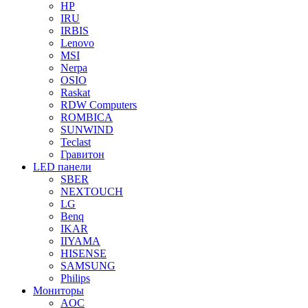
HP
IRU
IRBIS
Lenovo
MSI
Nerpa
OSIO
Raskat
RDW Computers
ROMBICA
SUNWIND
Teclast
Гравитон
LED панели
SBER
NEXTOUCH
LG
Benq
IKAR
IIYAMA
HISENSE
SAMSUNG
Philips
Мониторы
AOC