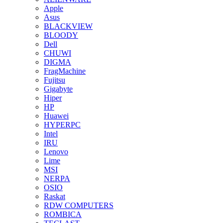
Apple
Asus
BLACKVIEW
BLOODY
Dell
CHUWI
DIGMA
FragMachine
Fujitsu
Gigabyte
Hiper
HP
Huawei
HYPERPC
Intel
IRU
Lenovo
Lime
MSI
NERPA
OSIO
Raskat
RDW COMPUTERS
ROMBICA