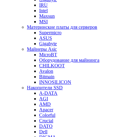
IRU
Intel
Maxsun
MSI
Материнские платы для серверов
Supermicro
ASUS
Gigabyte
Майнеры Asic
MicroBT
Оборудование для майнинга
CHILKOOT
Avalon
Bitmain
INNOSILICON
Накопители SSD
A-DATA
AGI
AMD
Apacer
Colorful
Crucial
DATO
Dell