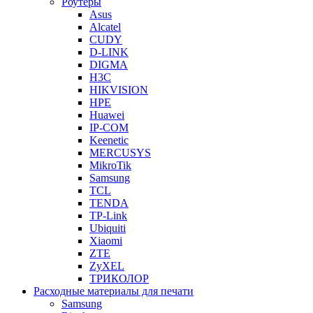
Роутеры
Asus
Alcatel
CUDY
D-LINK
DIGMA
H3C
HIKVISION
HPE
Huawei
IP-COM
Keenetic
MERCUSYS
MikroTik
Samsung
TCL
TENDA
TP-Link
Ubiquiti
Xiaomi
ZTE
ZyXEL
ТРИКОЛОР
Расходные материалы для печати
Samsung