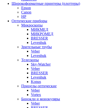
Широкоформатные принтеры (плоттеры)
Epson
Canon
HP
Оптические приборы
Микроскопы
МИКМЕД
МИКРОМЕД
BRESSER
Levenhuk
Зрительные трубы
Veber
Levenhuk
Телескопы
Sky-Watcher
Veber
BRESSER
Levenhuk
Konus
Прицелы оптические
Veber
Vortex
Бинокли и монокуляры
Veber
BRESSER