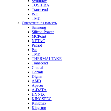
Synology
TOSHIBA
Transcend
WD
ТМИ
Оперативная память
Samsung
Silicon Power
MCPoint
NETAC
Patriot
Pat
ТМИ
THERMALTAKE
Transcend
Crucial
Corsair
Digma
AMD
Apacer
A-DATA
HYNIX
KINGSPEC
Kingmax
Kingston