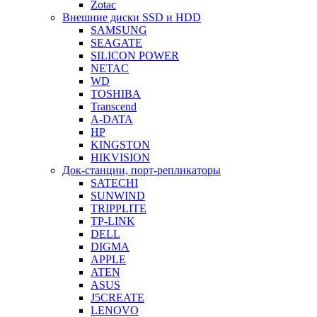
Zotac
Внешние диски SSD и HDD
SAMSUNG
SEAGATE
SILICON POWER
NETAC
WD
TOSHIBA
Transcend
A-DATA
HP
KINGSTON
HIKVISION
Док-станции, порт-репликаторы
SATECHI
SUNWIND
TRIPPLITE
TP-LINK
DELL
DIGMA
APPLE
ATEN
ASUS
J5CREATE
LENOVO