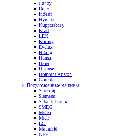
Candy
Beko
Indesit
Hyundai
Kuppersberg
Kraft
LEX
Korting
Evelux
Hiberg
Hansa
Haier
Hisense
Hotpoint-Ariston
Gorenje
Посудомоечные машины
Samsung
Siemens
Schaub Lorenz
SMEG
Midea
Miele
LG
Maunfeld
NEFF