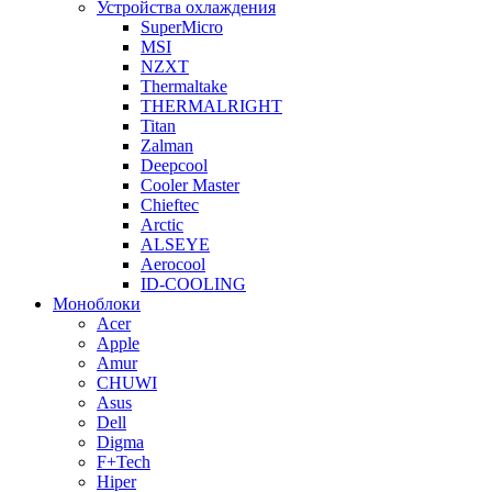
Устройства охлаждения
SuperMicro
MSI
NZXT
Thermaltake
THERMALRIGHT
Titan
Zalman
Deepcool
Cooler Master
Chieftec
Arctic
ALSEYE
Aerocool
ID-COOLING
Моноблоки
Acer
Apple
Amur
CHUWI
Asus
Dell
Digma
F+Tech
Hiper