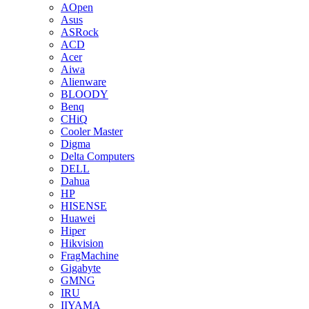
AOpen
Asus
ASRock
ACD
Acer
Aiwa
Alienware
BLOODY
Benq
CHiQ
Cooler Master
Digma
Delta Computers
DELL
Dahua
HP
HISENSE
Huawei
Hiper
Hikvision
FragMachine
Gigabyte
GMNG
IRU
IIYAMA