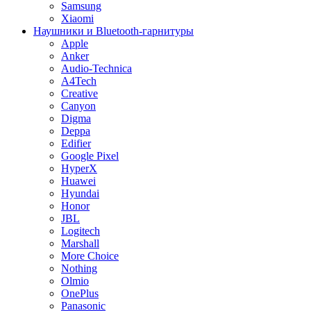
Samsung
Xiaomi
Наушники и Bluetooth-гарнитуры
Apple
Anker
Audio-Technica
A4Tech
Creative
Canyon
Digma
Deppa
Edifier
Google Pixel
HyperX
Huawei
Hyundai
Honor
JBL
Logitech
Marshall
More Choice
Nothing
Olmio
OnePlus
Panasonic