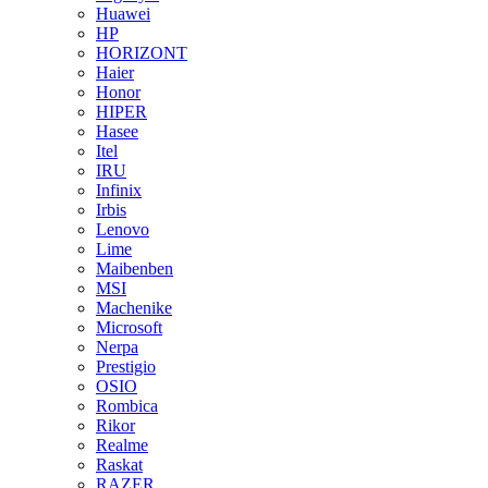
Huawei
HP
HORIZONT
Haier
Honor
HIPER
Hasee
Itel
IRU
Infinix
Irbis
Lenovo
Lime
Maibenben
MSI
Machenike
Microsoft
Nerpa
Prestigio
OSIO
Rombica
Rikor
Realme
Raskat
RAZER