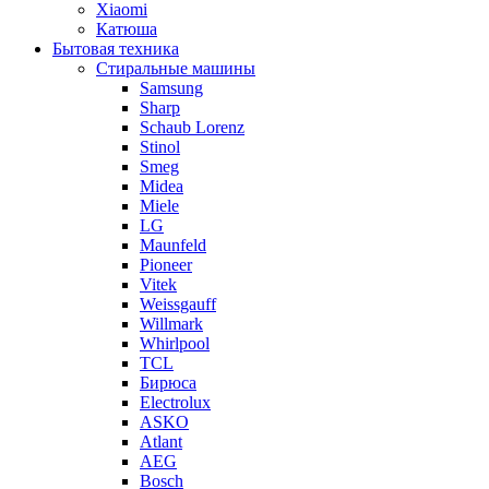
Xiaomi
Катюша
Бытовая техника
Стиральные машины
Samsung
Sharp
Schaub Lorenz
Stinol
Smeg
Midea
Miele
LG
Maunfeld
Pioneer
Vitek
Weissgauff
Willmark
Whirlpool
TCL
Бирюса
Electrolux
ASKO
Atlant
AEG
Bosch