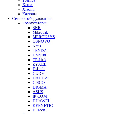
Toshiba
Xerox
Xiaomi
Катюша
Сетевое оборудование
Коммутаторы
SNR
MikroTik
MERCUSYS
OSNOVO
Netis
TENDA
Ubiquiti
TP-Link
ZYXEL
D-Link
CUDY
DAHUA
CISCO
DIGMA
ASUS
IP-COM
HUAWEI
KEENETIC
F+Tech