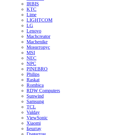
IRBIS
KTC
Lime
LIGHTCOM
LG
Lenovo
Machcreator
Machenike
Мониторус
MSI
NEC
NPC
PINEBRO
Philips
Raskat
Rombica
RDW Computers
Sunwind
Samsung
TCL
Valday
ViewSonic
Xiaomi
Бештау
Гравитон