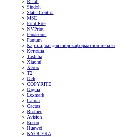
Ricoh
Sindoh
Static Control
MSE
Print-Rite
NVPrint
Panasonic
Pantum
Картриджи для широкоформатной печати
Катюша
Toshiba
Xiaomi
Xerox
T2
Deli
COPYRITE
Digma
Lexmark
Canon
Cactus
Brother
Avision
Epson
Huawei
KYOCERA