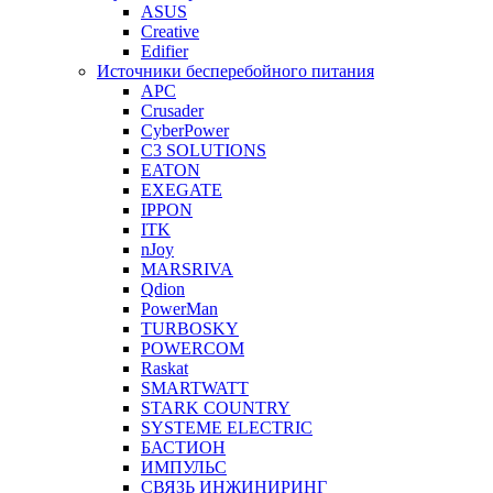
ASUS
Creative
Edifier
Источники бесперебойного питания
APC
Crusader
CyberPower
C3 SOLUTIONS
EATON
EXEGATE
IPPON
ITK
nJoy
MARSRIVA
Qdion
PowerMan
TURBOSKY
POWERCOM
Raskat
SMARTWATT
STARK COUNTRY
SYSTEME ELECTRIC
БАСТИОН
ИМПУЛЬС
СВЯЗЬ ИНЖИНИРИНГ