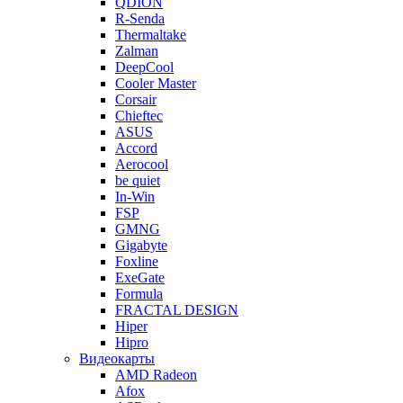
QDION
R-Senda
Thermaltake
Zalman
DeepCool
Cooler Master
Corsair
Chieftec
ASUS
Accord
Aerocool
be quiet
In-Win
FSP
GMNG
Gigabyte
Foxline
ExeGate
Formula
FRACTAL DESIGN
Hiper
Hipro
Видеокарты
AMD Radeon
Afox