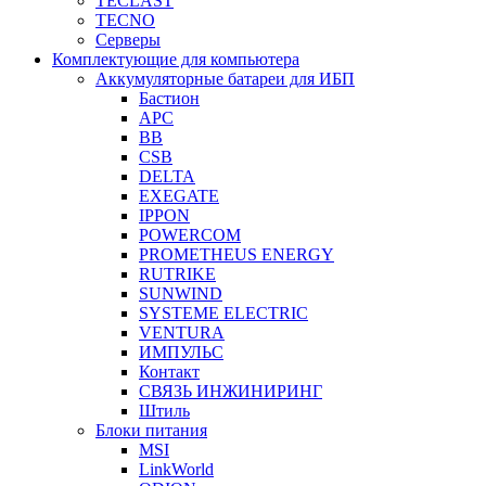
TECLAST
TECNO
Серверы
Комплектующие для компьютера
Аккумуляторные батареи для ИБП
Бастион
APC
BB
CSB
DELTA
EXEGATE
IPPON
POWERCOM
PROMETHEUS ENERGY
RUTRIKE
SUNWIND
SYSTEME ELECTRIC
VENTURA
ИМПУЛЬС
Контакт
СВЯЗЬ ИНЖИНИРИНГ
Штиль
Блоки питания
MSI
LinkWorld