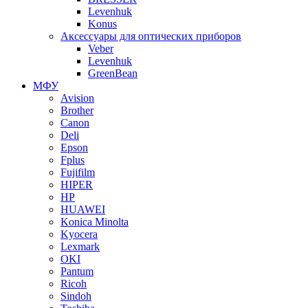
Levenhuk
Konus
Аксессуары для оптических приборов
Veber
Levenhuk
GreenBean
МФУ
Avision
Brother
Canon
Deli
Epson
Fplus
Fujifilm
HIPER
HP
HUAWEI
Konica Minolta
Kyocera
Lexmark
OKI
Pantum
Ricoh
Sindoh