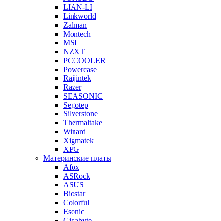
LIAN-LI
Linkworld
Zalman
Montech
MSI
NZXT
PCCOOLER
Powercase
Raijintek
Razer
SEASONIC
Segotep
Silverstone
Thermaltake
Winard
Xigmatek
XPG
Материнские платы
Afox
ASRock
ASUS
Biostar
Colorful
Esonic
Gigabyte