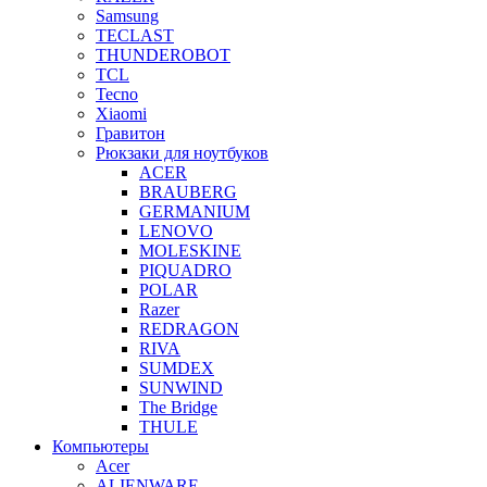
Samsung
TECLAST
THUNDEROBOT
TCL
Tecno
Xiaomi
Гравитон
Рюкзаки для ноутбуков
ACER
BRAUBERG
GERMANIUM
LENOVO
MOLESKINE
PIQUADRO
POLAR
Razer
REDRAGON
RIVA
SUMDEX
SUNWIND
The Bridge
THULE
Компьютеры
Acer
ALIENWARE