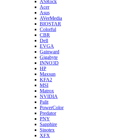
ASRock
Acer
Asus
AVerMedia
BIOSTAR
Colorful
CBR
Dell
EVGA
Gainward
Gigabyte
INNO3D
HP
Maxsun
KFA2
MSI
Matrox
NVIDIA
Palit
PowerColor
Predator
PNY
Sapphire
Sinotex
XFX