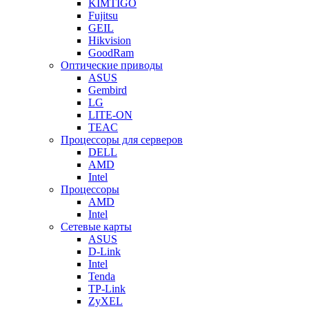
KIMTIGO
Fujitsu
GEIL
Hikvision
GoodRam
Оптические приводы
ASUS
Gembird
LG
LITE-ON
TEAC
Процессоры для серверов
DELL
AMD
Intel
Процессоры
AMD
Intel
Сетевые карты
ASUS
D-Link
Intel
Tenda
TP-Link
ZyXEL