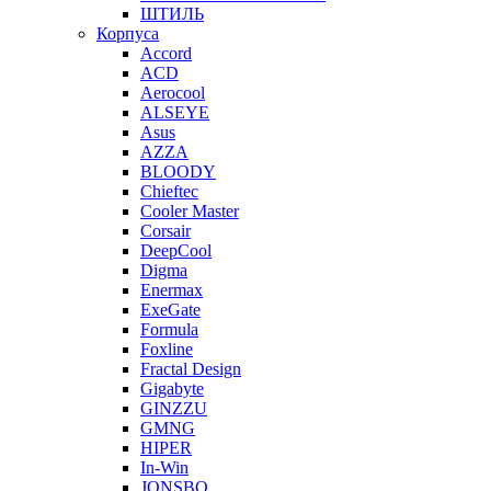
ШТИЛЬ
Корпуса
Accord
ACD
Aerocool
ALSEYE
Asus
AZZA
BLOODY
Chieftec
Cooler Master
Corsair
DeepCool
Digma
Enermax
ExeGate
Formula
Foxline
Fractal Design
Gigabyte
GINZZU
GMNG
HIPER
In-Win
JONSBO