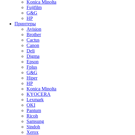
Konica Minolta
Fujifilm
G&G
HP
Принтеры
Avision
Brother
Cactus
Canon
Deli
Digma
Epson
Fplus
G&G
Hiper
HP
Konica Minolta
KYOCERA
Lexmark
OKI
Pantum
Ricoh
Samsung
Sindoh
Xerox