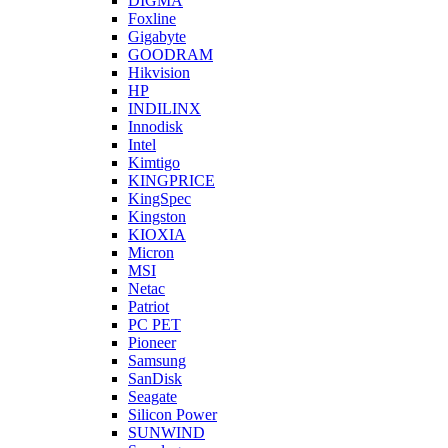
DIGMA
Foxline
Gigabyte
GOODRAM
Hikvision
HP
INDILINX
Innodisk
Intel
Kimtigo
KINGPRICE
KingSpec
Kingston
KIOXIA
Micron
MSI
Netac
Patriot
PC PET
Pioneer
Samsung
SanDisk
Seagate
Silicon Power
SUNWIND