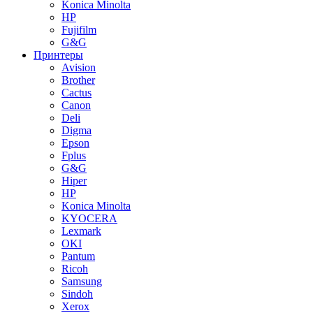
Konica Minolta
HP
Fujifilm
G&G
Принтеры
Avision
Brother
Cactus
Canon
Deli
Digma
Epson
Fplus
G&G
Hiper
HP
Konica Minolta
KYOCERA
Lexmark
OKI
Pantum
Ricoh
Samsung
Sindoh
Xerox