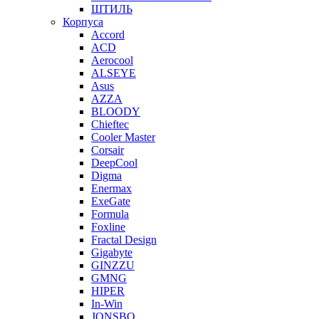
ШТИЛЬ
Корпуса
Accord
ACD
Aerocool
ALSEYE
Asus
AZZA
BLOODY
Chieftec
Cooler Master
Corsair
DeepCool
Digma
Enermax
ExeGate
Formula
Foxline
Fractal Design
Gigabyte
GINZZU
GMNG
HIPER
In-Win
JONSBO