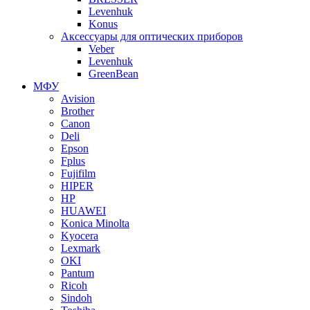
Levenhuk
Konus
Аксессуары для оптических приборов
Veber
Levenhuk
GreenBean
МФУ
Avision
Brother
Canon
Deli
Epson
Fplus
Fujifilm
HIPER
HP
HUAWEI
Konica Minolta
Kyocera
Lexmark
OKI
Pantum
Ricoh
Sindoh