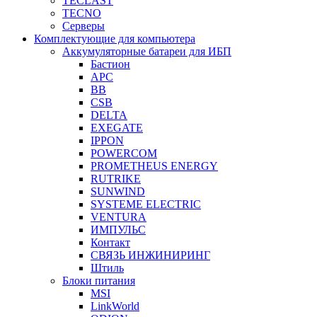
TECLAST
TECNO
Серверы
Комплектующие для компьютера
Аккумуляторные батареи для ИБП
Бастион
APC
BB
CSB
DELTA
EXEGATE
IPPON
POWERCOM
PROMETHEUS ENERGY
RUTRIKE
SUNWIND
SYSTEME ELECTRIC
VENTURA
ИМПУЛЬС
Контакт
СВЯЗЬ ИНЖИНИРИНГ
Штиль
Блоки питания
MSI
LinkWorld