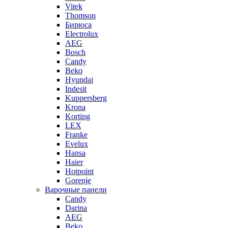
Vitek
Thomson
Бирюса
Electrolux
AEG
Bosch
Candy
Beko
Hyundai
Indesit
Kuppersberg
Krona
Korting
LEX
Franke
Evelux
Hansa
Haier
Hotpoint
Gorenje
Варочные панели
Candy
Darina
AEG
Beko