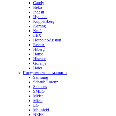
Candy
Beko
Indesit
Hyundai
Kuppersberg
Korting
Kraft
LEX
Hotpoint-Ariston
Evelux
Hiberg
Hansa
Hisense
Gorenje
Haier
Посудомоечные машины
Samsung
Schaub Lorenz
Siemens
SMEG
Midea
Miele
LG
Maunfeld
NEFF