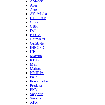
ASRock
Acer
Asus
AVerMedia
BIOSTAR
Colorful
CBR
Dell
EVGA
Gainward
Gigabyte
INNO3D
HP
Maxsun
KFA2
MSI
Matrox
NVIDIA
Palit
PowerColor
Predator
PNY
Sapphire
Sinotex
XFX