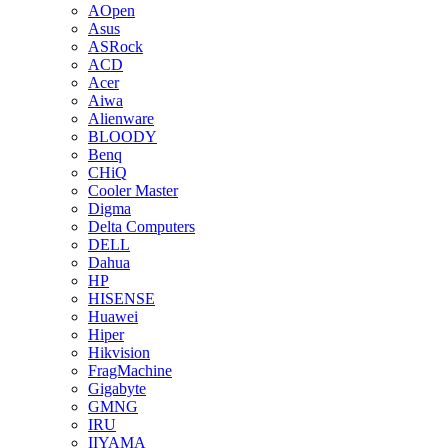
AOpen
Asus
ASRock
ACD
Acer
Aiwa
Alienware
BLOODY
Benq
CHiQ
Cooler Master
Digma
Delta Computers
DELL
Dahua
HP
HISENSE
Huawei
Hiper
Hikvision
FragMachine
Gigabyte
GMNG
IRU
IIYAMA