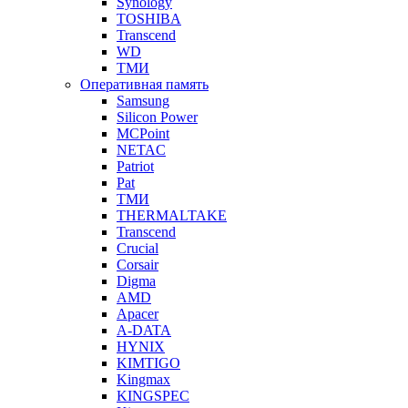
Synology
TOSHIBA
Transcend
WD
ТМИ
Оперативная память
Samsung
Silicon Power
MCPoint
NETAC
Patriot
Pat
ТМИ
THERMALTAKE
Transcend
Crucial
Corsair
Digma
AMD
Apacer
A-DATA
HYNIX
KIMTIGO
Kingmax
KINGSPEC