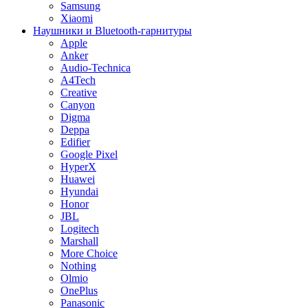
Samsung
Xiaomi
Наушники и Bluetooth-гарнитуры
Apple
Anker
Audio-Technica
A4Tech
Creative
Canyon
Digma
Deppa
Edifier
Google Pixel
HyperX
Huawei
Hyundai
Honor
JBL
Logitech
Marshall
More Choice
Nothing
Olmio
OnePlus
Panasonic