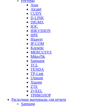
Роутеры
Asus
Alcatel
CUDY
D-LINK
DIGMA
H3C
HIKVISION
HPE
Huawei
IP-COM
Keenetic
MERCUSYS
MikroTik
Samsung
TCL
TENDA
TP-Link
Ubiquiti
Xiaomi
ZTE
ZyXEL
ТРИКОЛОР
Расходные материалы для печати
Samsung