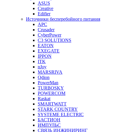
ASUS
Creative
Edifier
Источники бесперебойного питания
APC
Crusader
CyberPower
C3 SOLUTIONS
EATON
EXEGATE
IPPON
ITK
nJoy
MARSRIVA
Qdion
PowerMan
TURBOSKY
POWERCOM
Raskat
SMARTWATT
STARK COUNTRY
SYSTEME ELECTRIC
БАСТИОН
ИМПУЛЬС
СВЯЗЬ ИНЖИНИРИНГ