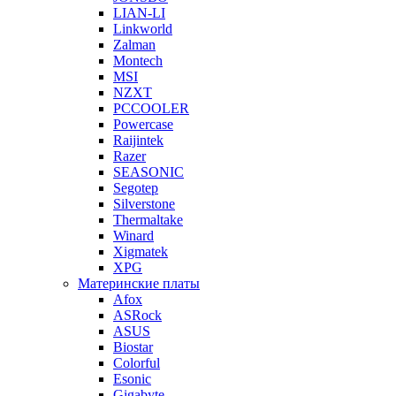
LIAN-LI
Linkworld
Zalman
Montech
MSI
NZXT
PCCOOLER
Powercase
Raijintek
Razer
SEASONIC
Segotep
Silverstone
Thermaltake
Winard
Xigmatek
XPG
Материнские платы
Afox
ASRock
ASUS
Biostar
Colorful
Esonic
Gigabyte