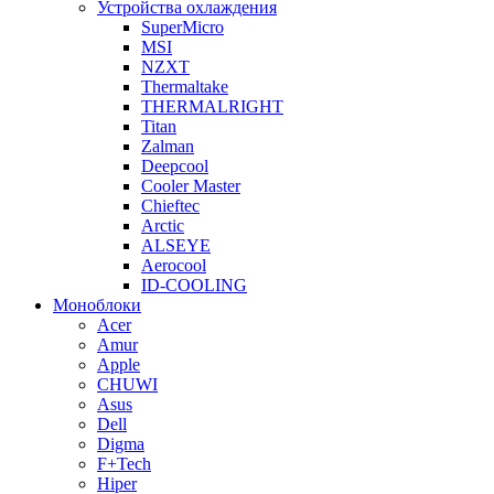
Устройства охлаждения
SuperMicro
MSI
NZXT
Thermaltake
THERMALRIGHT
Titan
Zalman
Deepcool
Cooler Master
Chieftec
Arctic
ALSEYE
Aerocool
ID-COOLING
Моноблоки
Acer
Amur
Apple
CHUWI
Asus
Dell
Digma
F+Tech
Hiper