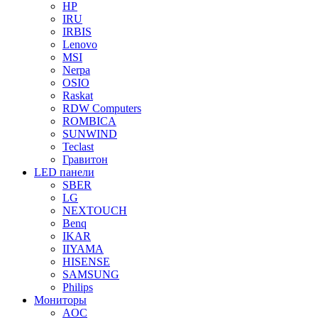
HP
IRU
IRBIS
Lenovo
MSI
Nerpa
OSIO
Raskat
RDW Computers
ROMBICA
SUNWIND
Teclast
Гравитон
LED панели
SBER
LG
NEXTOUCH
Benq
IKAR
IIYAMA
HISENSE
SAMSUNG
Philips
Мониторы
AOC