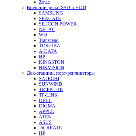
Zotac
Внешние диски SSD и HDD
SAMSUNG
SEAGATE
SILICON POWER
NETAC
WD
Transcend
TOSHIBA
A-DATA
HP
KINGSTON
HIKVISION
Док-станции, порт-репликаторы
SATECHI
SUNWIND
TRIPPLITE
TP-LINK
DELL
DIGMA
APPLE
ATEN
ASUS
J5CREATE
HP