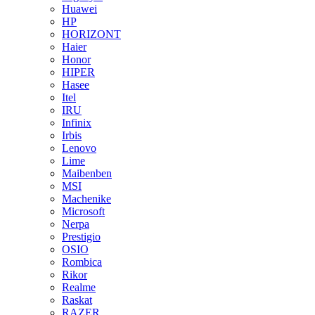
Huawei
HP
HORIZONT
Haier
Honor
HIPER
Hasee
Itel
IRU
Infinix
Irbis
Lenovo
Lime
Maibenben
MSI
Machenike
Microsoft
Nerpa
Prestigio
OSIO
Rombica
Rikor
Realme
Raskat
RAZER