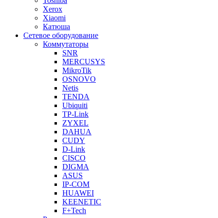
Toshiba
Xerox
Xiaomi
Катюша
Сетевое оборудование
Коммутаторы
SNR
MERCUSYS
MikroTik
OSNOVO
Netis
TENDA
Ubiquiti
TP-Link
ZYXEL
DAHUA
CUDY
D-Link
CISCO
DIGMA
ASUS
IP-COM
HUAWEI
KEENETIC
F+Tech