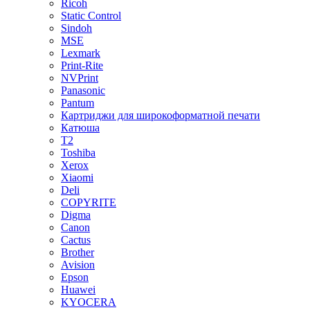
Ricoh
Static Control
Sindoh
MSE
Lexmark
Print-Rite
NVPrint
Panasonic
Pantum
Картриджи для широкоформатной печати
Катюша
T2
Toshiba
Xerox
Xiaomi
Deli
COPYRITE
Digma
Canon
Cactus
Brother
Avision
Epson
Huawei
KYOCERA