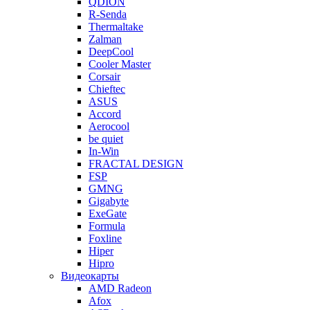
QDION
R-Senda
Thermaltake
Zalman
DeepCool
Cooler Master
Corsair
Chieftec
ASUS
Accord
Aerocool
be quiet
In-Win
FRACTAL DESIGN
FSP
GMNG
Gigabyte
ExeGate
Formula
Foxline
Hiper
Hipro
Видеокарты
AMD Radeon
Afox