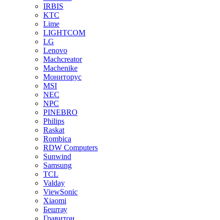
IRBIS
KTC
Lime
LIGHTCOM
LG
Lenovo
Machcreator
Machenike
Мониторус
MSI
NEC
NPC
PINEBRO
Philips
Raskat
Rombica
RDW Computers
Sunwind
Samsung
TCL
Valday
ViewSonic
Xiaomi
Бештау
Гравитон