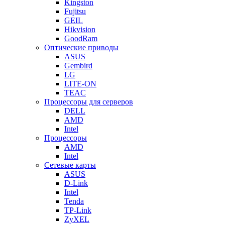
Kingston
Fujitsu
GEIL
Hikvision
GoodRam
Оптические приводы
ASUS
Gembird
LG
LITE-ON
TEAC
Процессоры для серверов
DELL
AMD
Intel
Процессоры
AMD
Intel
Сетевые карты
ASUS
D-Link
Intel
Tenda
TP-Link
ZyXEL