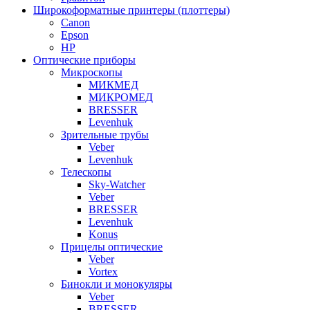
Широкоформатные принтеры (плоттеры)
Canon
Epson
HP
Оптические приборы
Микроскопы
МИКМЕД
МИКРОМЕД
BRESSER
Levenhuk
Зрительные трубы
Veber
Levenhuk
Телескопы
Sky-Watcher
Veber
BRESSER
Levenhuk
Konus
Прицелы оптические
Veber
Vortex
Бинокли и монокуляры
Veber
BRESSER