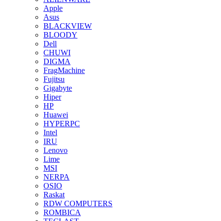
Apple
Asus
BLACKVIEW
BLOODY
Dell
CHUWI
DIGMA
FragMachine
Fujitsu
Gigabyte
Hiper
HP
Huawei
HYPERPC
Intel
IRU
Lenovo
Lime
MSI
NERPA
OSIO
Raskat
RDW COMPUTERS
ROMBICA