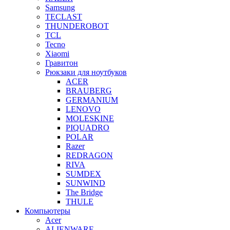
Samsung
TECLAST
THUNDEROBOT
TCL
Tecno
Xiaomi
Гравитон
Рюкзаки для ноутбуков
ACER
BRAUBERG
GERMANIUM
LENOVO
MOLESKINE
PIQUADRO
POLAR
Razer
REDRAGON
RIVA
SUMDEX
SUNWIND
The Bridge
THULE
Компьютеры
Acer
ALIENWARE