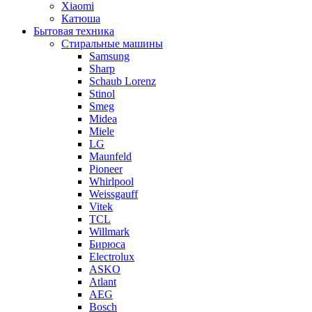
Xiaomi
Катюша
Бытовая техника
Стиральные машины
Samsung
Sharp
Schaub Lorenz
Stinol
Smeg
Midea
Miele
LG
Maunfeld
Pioneer
Whirlpool
Weissgauff
Vitek
TCL
Willmark
Бирюса
Electrolux
ASKO
Atlant
AEG
Bosch