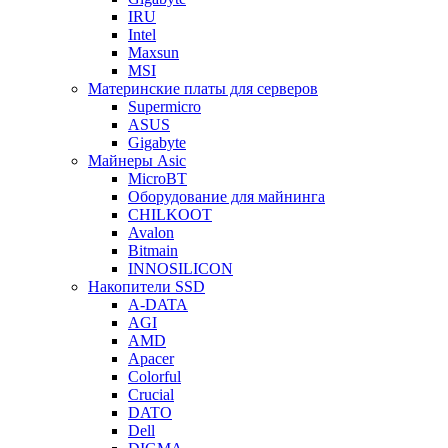
IRU
Intel
Maxsun
MSI
Материнские платы для серверов
Supermicro
ASUS
Gigabyte
Майнеры Asic
MicroBT
Оборудование для майнинга
CHILKOOT
Avalon
Bitmain
INNOSILICON
Накопители SSD
A-DATA
AGI
AMD
Apacer
Colorful
Crucial
DATO
Dell