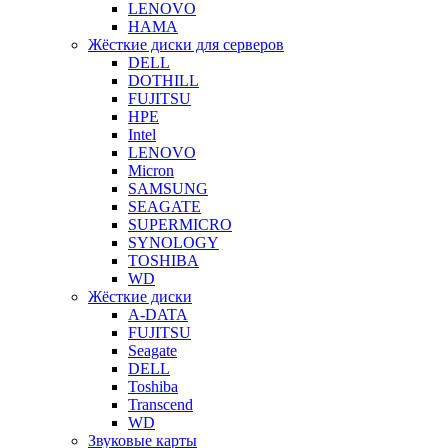
LENOVO
HAMA
Жёсткие диски для серверов
DELL
DOTHILL
FUJITSU
HPE
Intel
LENOVO
Micron
SAMSUNG
SEAGATE
SUPERMICRO
SYNOLOGY
TOSHIBA
WD
Жёсткие диски
A-DATA
FUJITSU
Seagate
DELL
Toshiba
Transcend
WD
Звуковые карты