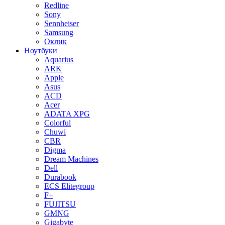
Redline
Sony
Sennheiser
Samsung
Оклик
Ноутбуки
Aquarius
ARK
Apple
Asus
ACD
Acer
ADATA XPG
Colorful
Chuwi
CBR
Digma
Dream Machines
Dell
Durabook
ECS Elitegroup
F+
FUJITSU
GMNG
Gigabyte