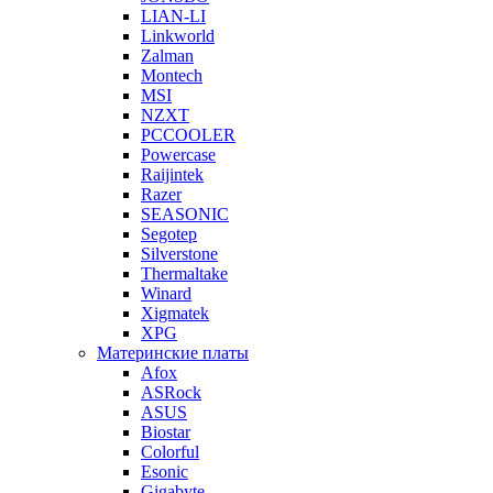
LIAN-LI
Linkworld
Zalman
Montech
MSI
NZXT
PCCOOLER
Powercase
Raijintek
Razer
SEASONIC
Segotep
Silverstone
Thermaltake
Winard
Xigmatek
XPG
Материнские платы
Afox
ASRock
ASUS
Biostar
Colorful
Esonic
Gigabyte