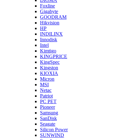
DIGMA
Foxline
Gigabyte
GOODRAM
Hikvision
HP
INDILINX
Innodisk
Intel
Kimtigo
KINGPRICE
KingSpec
Kingston
KIOXIA
Micron
MSI
Netac
Patriot
PC PET
Pioneer
Samsung
SanDisk
Seagate
Silicon Power
SUNWIND