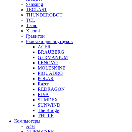
Samsung
TECLAST
THUNDEROBOT
TCL
Tecno
Xiaomi
Гравитон
Рюкзаки для ноутбуков
ACER
BRAUBERG
GERMANIUM
LENOVO
MOLESKINE
PIQUADRO
POLAR
Razer
REDRAGON
RIVA
SUMDEX
SUNWIND
The Bridge
THULE
Компьютеры
Acer
ALIENWARE