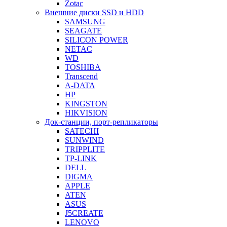
Zotac
Внешние диски SSD и HDD
SAMSUNG
SEAGATE
SILICON POWER
NETAC
WD
TOSHIBA
Transcend
A-DATA
HP
KINGSTON
HIKVISION
Док-станции, порт-репликаторы
SATECHI
SUNWIND
TRIPPLITE
TP-LINK
DELL
DIGMA
APPLE
ATEN
ASUS
J5CREATE
LENOVO