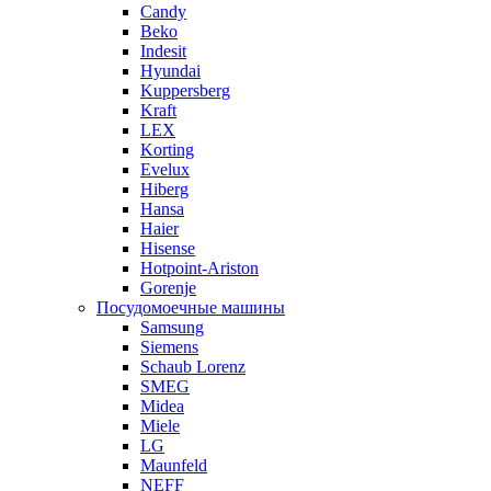
Candy
Beko
Indesit
Hyundai
Kuppersberg
Kraft
LEX
Korting
Evelux
Hiberg
Hansa
Haier
Hisense
Hotpoint-Ariston
Gorenje
Посудомоечные машины
Samsung
Siemens
Schaub Lorenz
SMEG
Midea
Miele
LG
Maunfeld
NEFF