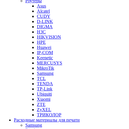
Роутеры
Asus
Alcatel
CUDY
D-LINK
DIGMA
H3C
HIKVISION
HPE
Huawei
IP-COM
Keenetic
MERCUSYS
MikroTik
Samsung
TCL
TENDA
TP-Link
Ubiquiti
Xiaomi
ZTE
ZyXEL
ТРИКОЛОР
Расходные материалы для печати
Samsung