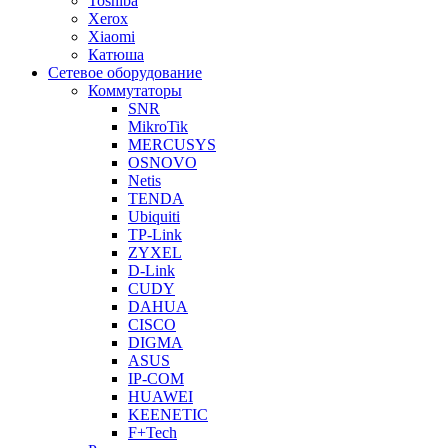
Toshiba
Xerox
Xiaomi
Катюша
Сетевое оборудование
Коммутаторы
SNR
MikroTik
MERCUSYS
OSNOVO
Netis
TENDA
Ubiquiti
TP-Link
ZYXEL
D-Link
CUDY
DAHUA
CISCO
DIGMA
ASUS
IP-COM
HUAWEI
KEENETIC
F+Tech