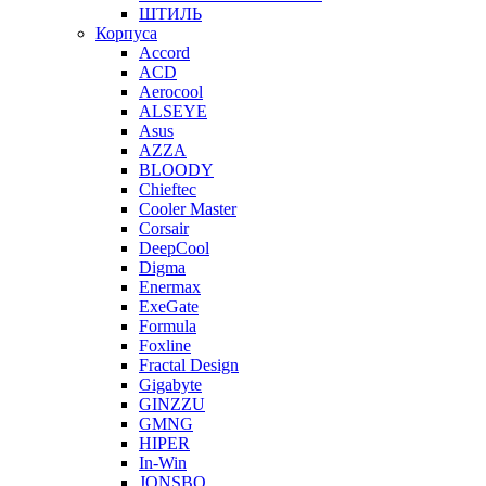
ШТИЛЬ
Корпуса
Accord
ACD
Aerocool
ALSEYE
Asus
AZZA
BLOODY
Chieftec
Cooler Master
Corsair
DeepCool
Digma
Enermax
ExeGate
Formula
Foxline
Fractal Design
Gigabyte
GINZZU
GMNG
HIPER
In-Win
JONSBO