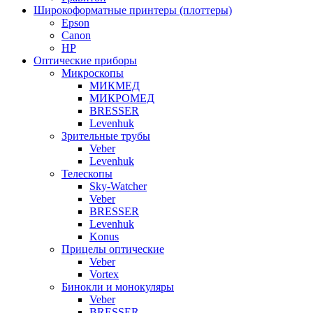
Широкоформатные принтеры (плоттеры)
Epson
Canon
HP
Оптические приборы
Микроскопы
МИКМЕД
МИКРОМЕД
BRESSER
Levenhuk
Зрительные трубы
Veber
Levenhuk
Телескопы
Sky-Watcher
Veber
BRESSER
Levenhuk
Konus
Прицелы оптические
Veber
Vortex
Бинокли и монокуляры
Veber
BRESSER