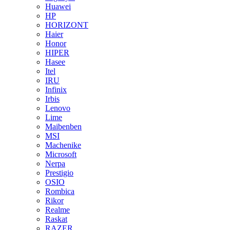
Huawei
HP
HORIZONT
Haier
Honor
HIPER
Hasee
Itel
IRU
Infinix
Irbis
Lenovo
Lime
Maibenben
MSI
Machenike
Microsoft
Nerpa
Prestigio
OSIO
Rombica
Rikor
Realme
Raskat
RAZER