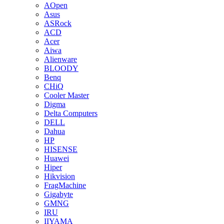
AOpen
Asus
ASRock
ACD
Acer
Aiwa
Alienware
BLOODY
Benq
CHiQ
Cooler Master
Digma
Delta Computers
DELL
Dahua
HP
HISENSE
Huawei
Hiper
Hikvision
FragMachine
Gigabyte
GMNG
IRU
IIYAMA