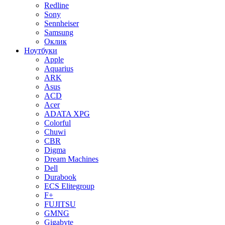
Redline
Sony
Sennheiser
Samsung
Оклик
Ноутбуки
Apple
Aquarius
ARK
Asus
ACD
Acer
ADATA XPG
Colorful
Chuwi
CBR
Digma
Dream Machines
Dell
Durabook
ECS Elitegroup
F+
FUJITSU
GMNG
Gigabyte