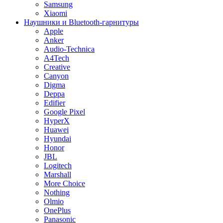
Samsung
Xiaomi
Наушники и Bluetooth-гарнитуры
Apple
Anker
Audio-Technica
A4Tech
Creative
Canyon
Digma
Deppa
Edifier
Google Pixel
HyperX
Huawei
Hyundai
Honor
JBL
Logitech
Marshall
More Choice
Nothing
Olmio
OnePlus
Panasonic