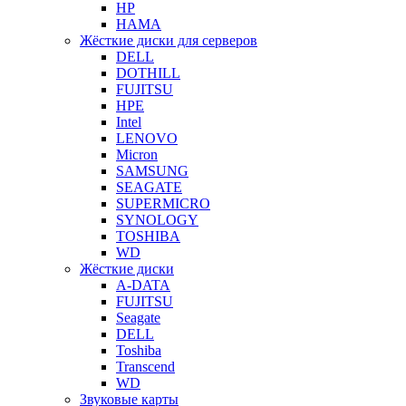
HP
HAMA
Жёсткие диски для серверов
DELL
DOTHILL
FUJITSU
HPE
Intel
LENOVO
Micron
SAMSUNG
SEAGATE
SUPERMICRO
SYNOLOGY
TOSHIBA
WD
Жёсткие диски
A-DATA
FUJITSU
Seagate
DELL
Toshiba
Transcend
WD
Звуковые карты