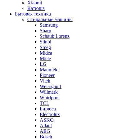
Xiaomi
Катюша
Бытовая техника
Стиральные машины
Samsung
Sharp
Schaub Lorenz
Stinol
Smeg
Midea
Miele
LG
Maunfeld
Pioneer
Vitek
Weissgauff
Willmark
Whirlpool
TCL
Бирюса
Electrolux
ASKO
Atlant
AEG
Bosch