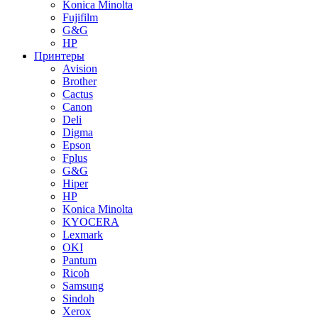
Konica Minolta
Fujifilm
G&G
HP
Принтеры
Avision
Brother
Cactus
Canon
Deli
Digma
Epson
Fplus
G&G
Hiper
HP
Konica Minolta
KYOCERA
Lexmark
OKI
Pantum
Ricoh
Samsung
Sindoh
Xerox