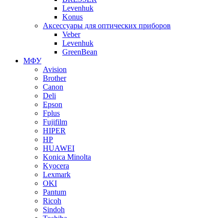
Levenhuk
Konus
Аксессуары для оптических приборов
Veber
Levenhuk
GreenBean
МФУ
Avision
Brother
Canon
Deli
Epson
Fplus
Fujifilm
HIPER
HP
HUAWEI
Konica Minolta
Kyocera
Lexmark
OKI
Pantum
Ricoh
Sindoh