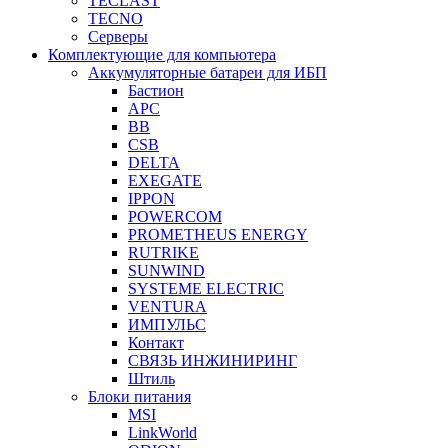
TECLAST
TECNO
Серверы
Комплектующие для компьютера
Аккумуляторные батареи для ИБП
Бастион
APC
BB
CSB
DELTA
EXEGATE
IPPON
POWERCOM
PROMETHEUS ENERGY
RUTRIKE
SUNWIND
SYSTEME ELECTRIC
VENTURA
ИМПУЛЬС
Контакт
СВЯЗЬ ИНЖИНИРИНГ
Штиль
Блоки питания
MSI
LinkWorld