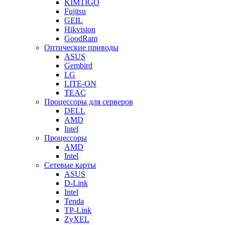
KIMTIGO
Fujitsu
GEIL
Hikvision
GoodRam
Оптические приводы
ASUS
Gembird
LG
LITE-ON
TEAC
Процессоры для серверов
DELL
AMD
Intel
Процессоры
AMD
Intel
Сетевые карты
ASUS
D-Link
Intel
Tenda
TP-Link
ZyXEL