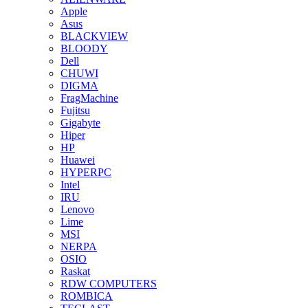
Apple
Asus
BLACKVIEW
BLOODY
Dell
CHUWI
DIGMA
FragMachine
Fujitsu
Gigabyte
Hiper
HP
Huawei
HYPERPC
Intel
IRU
Lenovo
Lime
MSI
NERPA
OSIO
Raskat
RDW COMPUTERS
ROMBICA