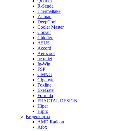
QDION
R-Senda
Thermaltake
Zalman
DeepCool
Cooler Master
Corsair
Chieftec
ASUS
Accord
Aerocool
be quiet
In-Win
FSP
GMNG
Gigabyte
Foxline
ExeGate
Formula
FRACTAL DESIGN
Hiper
Hipro
Видеокарты
AMD Radeon
Afox