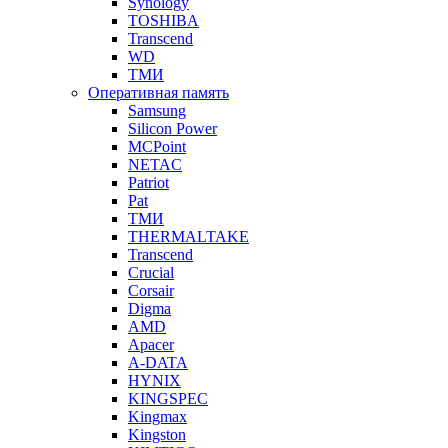
Synology
TOSHIBA
Transcend
WD
ТМИ
Оперативная память
Samsung
Silicon Power
MCPoint
NETAC
Patriot
Pat
ТМИ
THERMALTAKE
Transcend
Crucial
Corsair
Digma
AMD
Apacer
A-DATA
HYNIX
KINGSPEC
Kingmax
Kingston