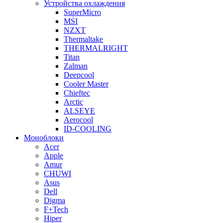
Устройства охлаждения
SuperMicro
MSI
NZXT
Thermaltake
THERMALRIGHT
Titan
Zalman
Deepcool
Cooler Master
Chieftec
Arctic
ALSEYE
Aerocool
ID-COOLING
Моноблоки
Acer
Apple
Amur
CHUWI
Asus
Dell
Digma
F+Tech
Hiper