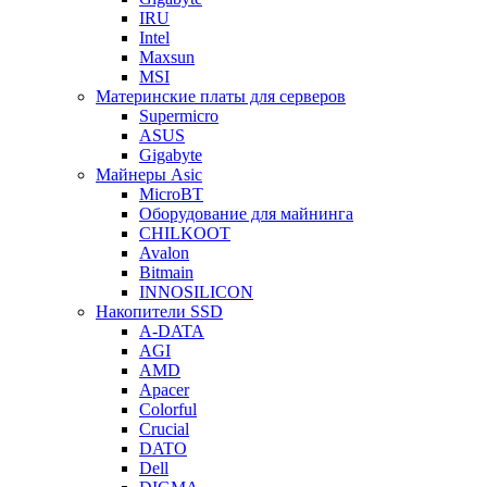
IRU
Intel
Maxsun
MSI
Материнские платы для серверов
Supermicro
ASUS
Gigabyte
Майнеры Asic
MicroBT
Оборудование для майнинга
CHILKOOT
Avalon
Bitmain
INNOSILICON
Накопители SSD
A-DATA
AGI
AMD
Apacer
Colorful
Crucial
DATO
Dell