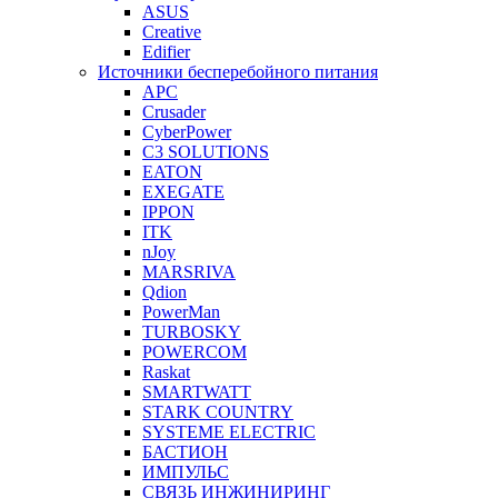
ASUS
Creative
Edifier
Источники бесперебойного питания
APC
Crusader
CyberPower
C3 SOLUTIONS
EATON
EXEGATE
IPPON
ITK
nJoy
MARSRIVA
Qdion
PowerMan
TURBOSKY
POWERCOM
Raskat
SMARTWATT
STARK COUNTRY
SYSTEME ELECTRIC
БАСТИОН
ИМПУЛЬС
СВЯЗЬ ИНЖИНИРИНГ