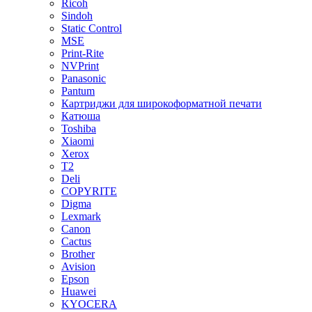
Ricoh
Sindoh
Static Control
MSE
Print-Rite
NVPrint
Panasonic
Pantum
Картриджи для широкоформатной печати
Катюша
Toshiba
Xiaomi
Xerox
T2
Deli
COPYRITE
Digma
Lexmark
Canon
Cactus
Brother
Avision
Epson
Huawei
KYOCERA