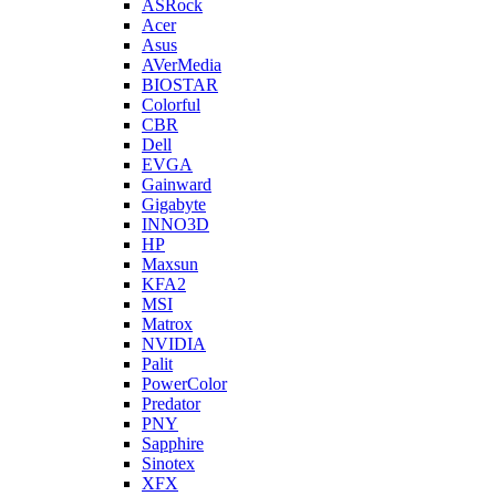
ASRock
Acer
Asus
AVerMedia
BIOSTAR
Colorful
CBR
Dell
EVGA
Gainward
Gigabyte
INNO3D
HP
Maxsun
KFA2
MSI
Matrox
NVIDIA
Palit
PowerColor
Predator
PNY
Sapphire
Sinotex
XFX