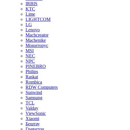
IRBIS
KTC
Lime
LIGHTCOM
LG
Lenovo
Machcreator
Machenike
Мониторус
MSI
NEC
NPC
PINEBRO
Philips
Raskat
Rombica
RDW Computers
Sunwind
Samsung
TCL
Valday
ViewSonic
Xiaomi
Бештау
Гравитон