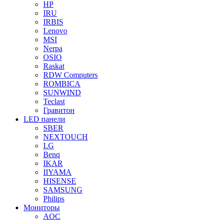
HP
IRU
IRBIS
Lenovo
MSI
Nerpa
OSIO
Raskat
RDW Computers
ROMBICA
SUNWIND
Teclast
Гравитон
LED панели
SBER
NEXTOUCH
LG
Benq
IKAR
IIYAMA
HISENSE
SAMSUNG
Philips
Мониторы
AOC