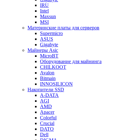
IRU
Intel
Maxsun
MSI
Материнские платы для серверов
Supermicro
ASUS
Gigabyte
Майнеры Asic
MicroBT
Оборудование для майнинга
CHILKOOT
Avalon
Bitmain
INNOSILICON
Накопители SSD
A-DATA
AGI
AMD
Apacer
Colorful
Crucial
DATO
Dell