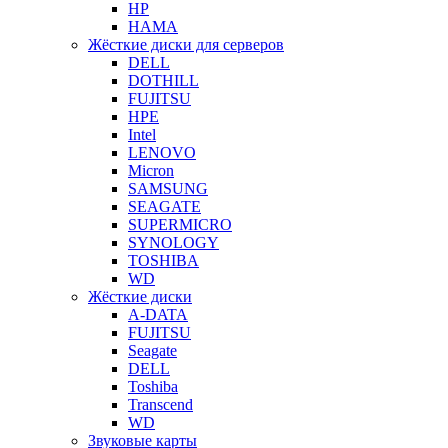
HP
HAMA
Жёсткие диски для серверов
DELL
DOTHILL
FUJITSU
HPE
Intel
LENOVO
Micron
SAMSUNG
SEAGATE
SUPERMICRO
SYNOLOGY
TOSHIBA
WD
Жёсткие диски
A-DATA
FUJITSU
Seagate
DELL
Toshiba
Transcend
WD
Звуковые карты