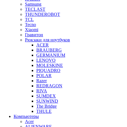
Samsung
TECLAST
THUNDEROBOT
TCL
Tecno
Xiaomi
Гравитон
Рюкзаки для ноутбуков
ACER
BRAUBERG
GERMANIUM
LENOVO
MOLESKINE
PIQUADRO
POLAR
Razer
REDRAGON
RIVA
SUMDEX
SUNWIND
The Bridge
THULE
Компьютеры
Acer
ALIENWARE