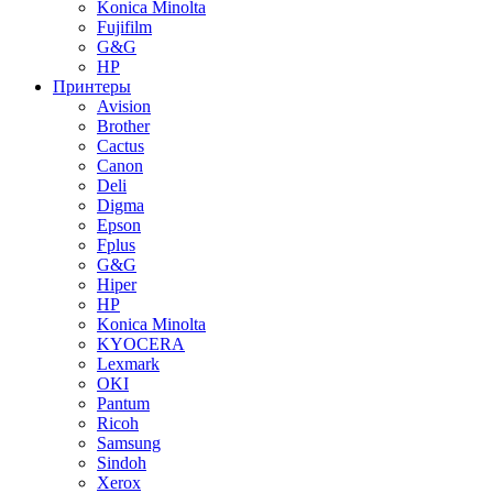
Konica Minolta
Fujifilm
G&G
HP
Принтеры
Avision
Brother
Cactus
Canon
Deli
Digma
Epson
Fplus
G&G
Hiper
HP
Konica Minolta
KYOCERA
Lexmark
OKI
Pantum
Ricoh
Samsung
Sindoh
Xerox