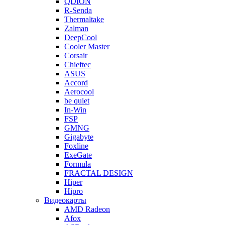
QDION
R-Senda
Thermaltake
Zalman
DeepCool
Cooler Master
Corsair
Chieftec
ASUS
Accord
Aerocool
be quiet
In-Win
FSP
GMNG
Gigabyte
Foxline
ExeGate
Formula
FRACTAL DESIGN
Hiper
Hipro
Видеокарты
AMD Radeon
Afox