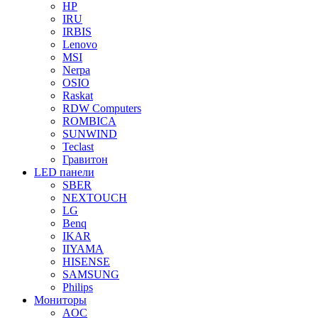
HP
IRU
IRBIS
Lenovo
MSI
Nerpa
OSIO
Raskat
RDW Computers
ROMBICA
SUNWIND
Teclast
Гравитон
LED панели
SBER
NEXTOUCH
LG
Benq
IKAR
IIYAMA
HISENSE
SAMSUNG
Philips
Мониторы
AOC