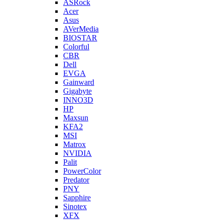
ASRock
Acer
Asus
AVerMedia
BIOSTAR
Colorful
CBR
Dell
EVGA
Gainward
Gigabyte
INNO3D
HP
Maxsun
KFA2
MSI
Matrox
NVIDIA
Palit
PowerColor
Predator
PNY
Sapphire
Sinotex
XFX