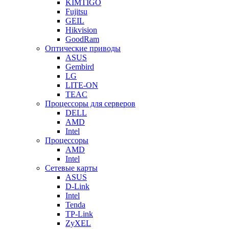
KIMTIGO
Fujitsu
GEIL
Hikvision
GoodRam
Оптические приводы
ASUS
Gembird
LG
LITE-ON
TEAC
Процессоры для серверов
DELL
AMD
Intel
Процессоры
AMD
Intel
Сетевые карты
ASUS
D-Link
Intel
Tenda
TP-Link
ZyXEL