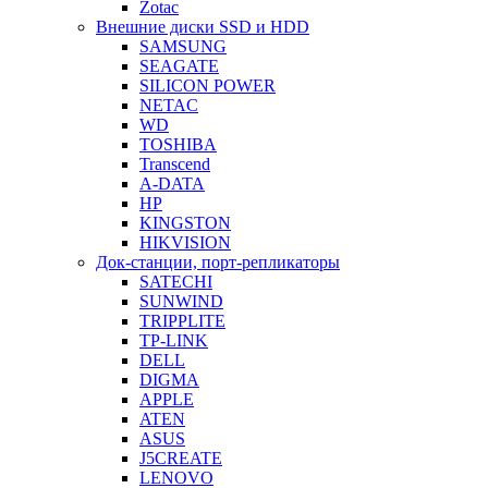
Zotac
Внешние диски SSD и HDD
SAMSUNG
SEAGATE
SILICON POWER
NETAC
WD
TOSHIBA
Transcend
A-DATA
HP
KINGSTON
HIKVISION
Док-станции, порт-репликаторы
SATECHI
SUNWIND
TRIPPLITE
TP-LINK
DELL
DIGMA
APPLE
ATEN
ASUS
J5CREATE
LENOVO