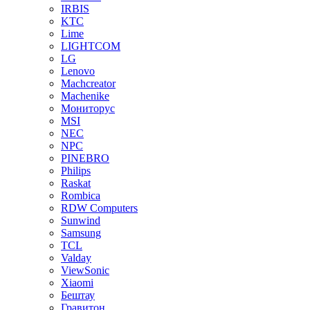
IRBIS
KTC
Lime
LIGHTCOM
LG
Lenovo
Machcreator
Machenike
Мониторус
MSI
NEC
NPC
PINEBRO
Philips
Raskat
Rombica
RDW Computers
Sunwind
Samsung
TCL
Valday
ViewSonic
Xiaomi
Бештау
Гравитон