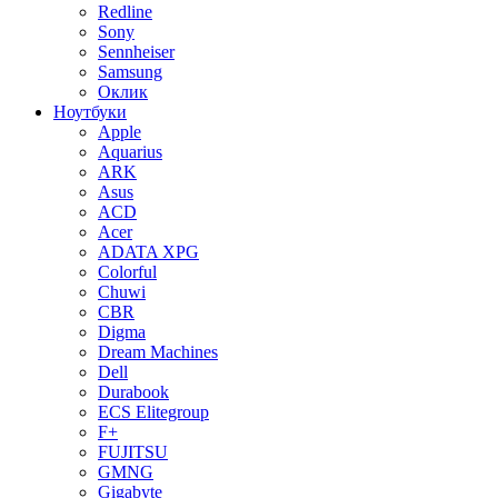
Redline
Sony
Sennheiser
Samsung
Оклик
Ноутбуки
Apple
Aquarius
ARK
Asus
ACD
Acer
ADATA XPG
Colorful
Chuwi
CBR
Digma
Dream Machines
Dell
Durabook
ECS Elitegroup
F+
FUJITSU
GMNG
Gigabyte