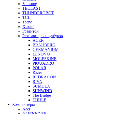
Samsung
TECLAST
THUNDEROBOT
TCL
Tecno
Xiaomi
Гравитон
Рюкзаки для ноутбуков
ACER
BRAUBERG
GERMANIUM
LENOVO
MOLESKINE
PIQUADRO
POLAR
Razer
REDRAGON
RIVA
SUMDEX
SUNWIND
The Bridge
THULE
Компьютеры
Acer
ALIENWARE