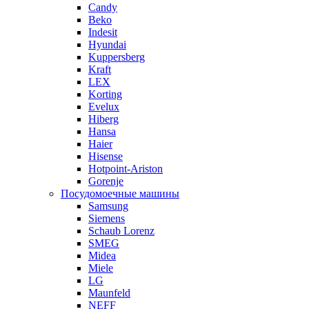
Candy
Beko
Indesit
Hyundai
Kuppersberg
Kraft
LEX
Korting
Evelux
Hiberg
Hansa
Haier
Hisense
Hotpoint-Ariston
Gorenje
Посудомоечные машины
Samsung
Siemens
Schaub Lorenz
SMEG
Midea
Miele
LG
Maunfeld
NEFF