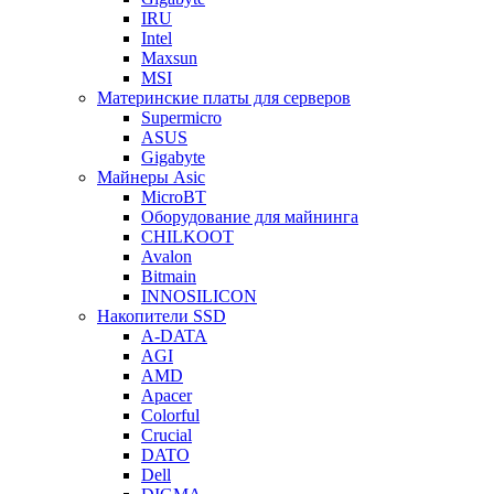
IRU
Intel
Maxsun
MSI
Материнские платы для серверов
Supermicro
ASUS
Gigabyte
Майнеры Asic
MicroBT
Оборудование для майнинга
CHILKOOT
Avalon
Bitmain
INNOSILICON
Накопители SSD
A-DATA
AGI
AMD
Apacer
Colorful
Crucial
DATO
Dell