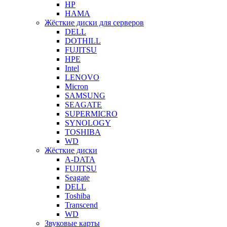
HP
HAMA
Жёсткие диски для серверов
DELL
DOTHILL
FUJITSU
HPE
Intel
LENOVO
Micron
SAMSUNG
SEAGATE
SUPERMICRO
SYNOLOGY
TOSHIBA
WD
Жёсткие диски
A-DATA
FUJITSU
Seagate
DELL
Toshiba
Transcend
WD
Звуковые карты