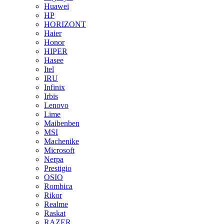
Huawei
HP
HORIZONT
Haier
Honor
HIPER
Hasee
Itel
IRU
Infinix
Irbis
Lenovo
Lime
Maibenben
MSI
Machenike
Microsoft
Nerpa
Prestigio
OSIO
Rombica
Rikor
Realme
Raskat
RAZER