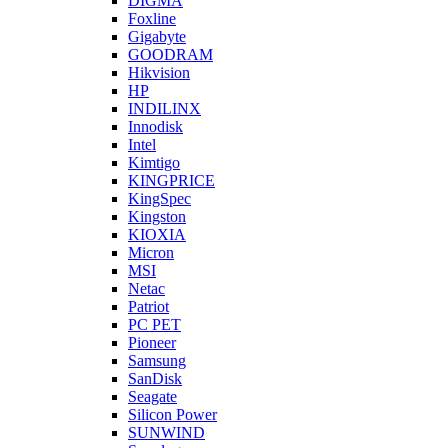
DIGMA
Foxline
Gigabyte
GOODRAM
Hikvision
HP
INDILINX
Innodisk
Intel
Kimtigo
KINGPRICE
KingSpec
Kingston
KIOXIA
Micron
MSI
Netac
Patriot
PC PET
Pioneer
Samsung
SanDisk
Seagate
Silicon Power
SUNWIND