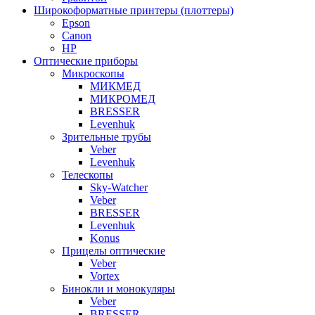
Широкоформатные принтеры (плоттеры)
Epson
Canon
HP
Оптические приборы
Микроскопы
МИКМЕД
МИКРОМЕД
BRESSER
Levenhuk
Зрительные трубы
Veber
Levenhuk
Телескопы
Sky-Watcher
Veber
BRESSER
Levenhuk
Konus
Прицелы оптические
Veber
Vortex
Бинокли и монокуляры
Veber
BRESSER