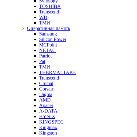
Synology
TOSHIBA
Transcend
WD
ТМИ
Оперативная память
Samsung
Silicon Power
MCPoint
NETAC
Patriot
Pat
ТМИ
THERMALTAKE
Transcend
Crucial
Corsair
Digma
AMD
Apacer
A-DATA
HYNIX
KINGSPEC
Kingmax
Kingston