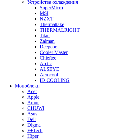
Устройства охлаждения
SuperMicro
MSI
NZXT
Thermaltake
THERMALRIGHT
Titan
Zalman
Deepcool
Cooler Master
Chieftec
Arctic
ALSEYE
Aerocool
ID-COOLING
Моноблоки
Acer
Apple
Amur
CHUWI
Asus
Dell
Digma
F+Tech
Hiper