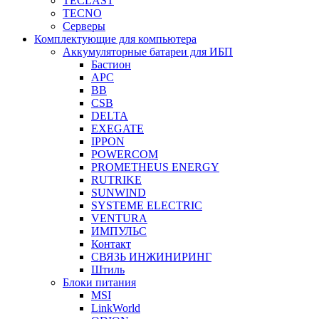
TECLAST
TECNO
Серверы
Комплектующие для компьютера
Аккумуляторные батареи для ИБП
Бастион
APC
BB
CSB
DELTA
EXEGATE
IPPON
POWERCOM
PROMETHEUS ENERGY
RUTRIKE
SUNWIND
SYSTEME ELECTRIC
VENTURA
ИМПУЛЬС
Контакт
СВЯЗЬ ИНЖИНИРИНГ
Штиль
Блоки питания
MSI
LinkWorld