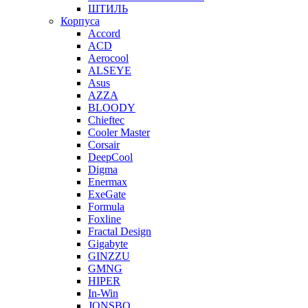
ШТИЛЬ
Корпуса
Accord
ACD
Aerocool
ALSEYE
Asus
AZZA
BLOODY
Chieftec
Cooler Master
Corsair
DeepCool
Digma
Enermax
ExeGate
Formula
Foxline
Fractal Design
Gigabyte
GINZZU
GMNG
HIPER
In-Win
JONSBO