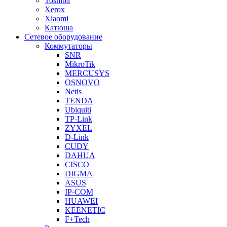
Toshiba
Xerox
Xiaomi
Катюша
Сетевое оборудование
Коммутаторы
SNR
MikroTik
MERCUSYS
OSNOVO
Netis
TENDA
Ubiquiti
TP-Link
ZYXEL
D-Link
CUDY
DAHUA
CISCO
DIGMA
ASUS
IP-COM
HUAWEI
KEENETIC
F+Tech