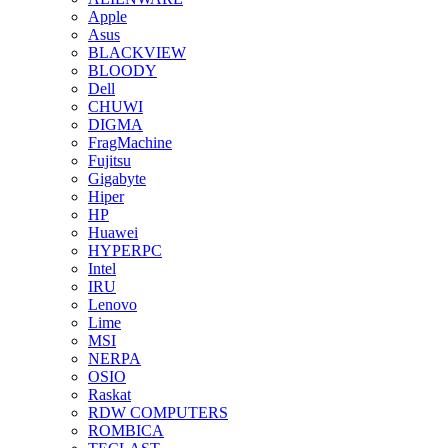
Apple
Asus
BLACKVIEW
BLOODY
Dell
CHUWI
DIGMA
FragMachine
Fujitsu
Gigabyte
Hiper
HP
Huawei
HYPERPC
Intel
IRU
Lenovo
Lime
MSI
NERPA
OSIO
Raskat
RDW COMPUTERS
ROMBICA