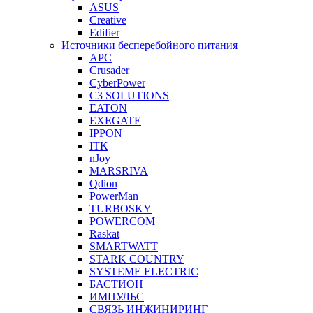
ASUS
Creative
Edifier
Источники бесперебойного питания
APC
Crusader
CyberPower
C3 SOLUTIONS
EATON
EXEGATE
IPPON
ITK
nJoy
MARSRIVA
Qdion
PowerMan
TURBOSKY
POWERCOM
Raskat
SMARTWATT
STARK COUNTRY
SYSTEME ELECTRIC
БАСТИОН
ИМПУЛЬС
СВЯЗЬ ИНЖИНИРИНГ