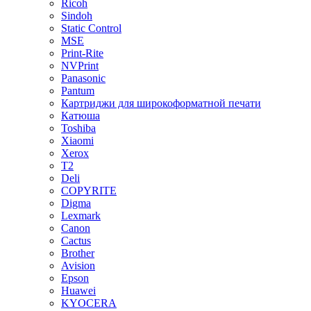
Ricoh
Sindoh
Static Control
MSE
Print-Rite
NVPrint
Panasonic
Pantum
Картриджи для широкоформатной печати
Катюша
Toshiba
Xiaomi
Xerox
T2
Deli
COPYRITE
Digma
Lexmark
Canon
Cactus
Brother
Avision
Epson
Huawei
KYOCERA