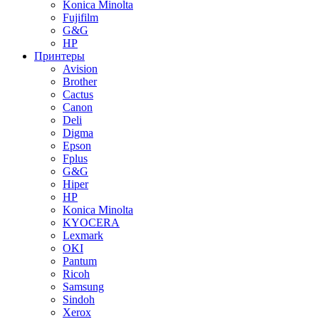
Konica Minolta
Fujifilm
G&G
HP
Принтеры
Avision
Brother
Cactus
Canon
Deli
Digma
Epson
Fplus
G&G
Hiper
HP
Konica Minolta
KYOCERA
Lexmark
OKI
Pantum
Ricoh
Samsung
Sindoh
Xerox