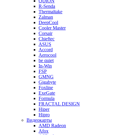
QDION
R-Senda
Thermaltake
Zalman
DeepCool
Cooler Master
Corsair
Chieftec
ASUS
Accord
Aerocool
be quiet
In-Win
FSP
GMNG
Gigabyte
Foxline
ExeGate
Formula
FRACTAL DESIGN
Hiper
Hipro
Видеокарты
AMD Radeon
Afox