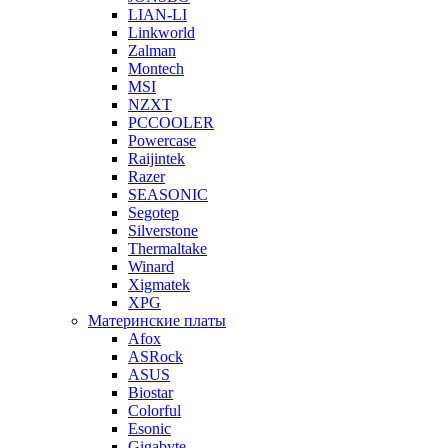
LIAN-LI
Linkworld
Zalman
Montech
MSI
NZXT
PCCOOLER
Powercase
Raijintek
Razer
SEASONIC
Segotep
Silverstone
Thermaltake
Winard
Xigmatek
XPG
Материнские платы
Afox
ASRock
ASUS
Biostar
Colorful
Esonic
Gigabyte