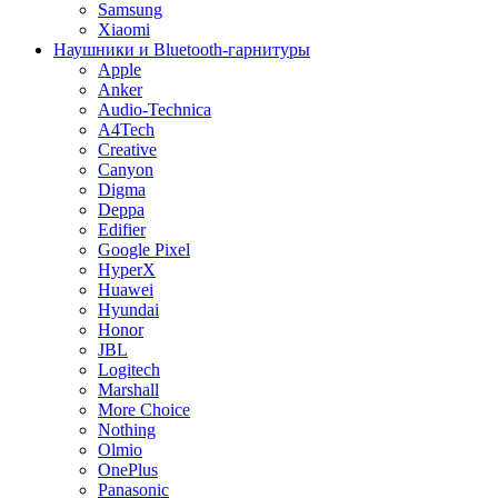
Samsung
Xiaomi
Наушники и Bluetooth-гарнитуры
Apple
Anker
Audio-Technica
A4Tech
Creative
Canyon
Digma
Deppa
Edifier
Google Pixel
HyperX
Huawei
Hyundai
Honor
JBL
Logitech
Marshall
More Choice
Nothing
Olmio
OnePlus
Panasonic