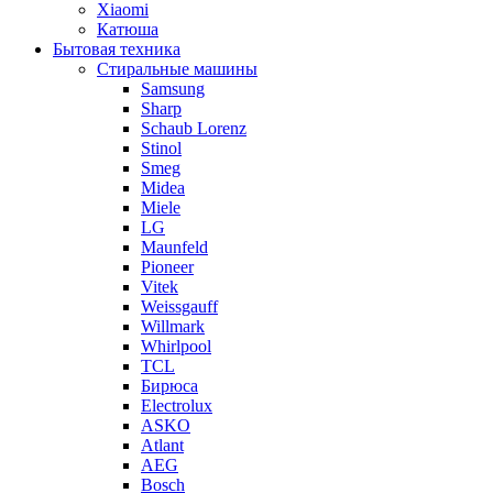
Xiaomi
Катюша
Бытовая техника
Стиральные машины
Samsung
Sharp
Schaub Lorenz
Stinol
Smeg
Midea
Miele
LG
Maunfeld
Pioneer
Vitek
Weissgauff
Willmark
Whirlpool
TCL
Бирюса
Electrolux
ASKO
Atlant
AEG
Bosch