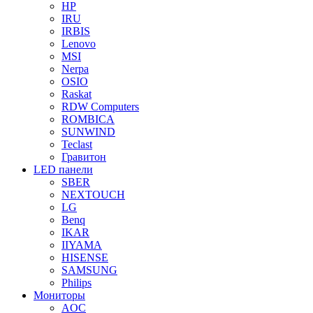
HP
IRU
IRBIS
Lenovo
MSI
Nerpa
OSIO
Raskat
RDW Computers
ROMBICA
SUNWIND
Teclast
Гравитон
LED панели
SBER
NEXTOUCH
LG
Benq
IKAR
IIYAMA
HISENSE
SAMSUNG
Philips
Мониторы
AOC