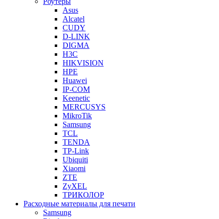
Роутеры
Asus
Alcatel
CUDY
D-LINK
DIGMA
H3C
HIKVISION
HPE
Huawei
IP-COM
Keenetic
MERCUSYS
MikroTik
Samsung
TCL
TENDA
TP-Link
Ubiquiti
Xiaomi
ZTE
ZyXEL
ТРИКОЛОР
Расходные материалы для печати
Samsung