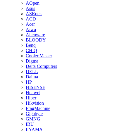
AOpen
Asus
ASRock
ACD
Acer
Aiwa
Alienware
BLOODY
Benq
CHiQ
Cooler Master
Digma
Delta Computers
DELL
Dahua
HP
HISENSE
Huawei
Hiper
Hikvision
FragMachine
Gigabyte
GMNG
IRU
IIYAMA