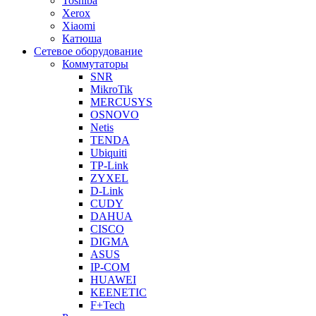
Toshiba
Xerox
Xiaomi
Катюша
Сетевое оборудование
Коммутаторы
SNR
MikroTik
MERCUSYS
OSNOVO
Netis
TENDA
Ubiquiti
TP-Link
ZYXEL
D-Link
CUDY
DAHUA
CISCO
DIGMA
ASUS
IP-COM
HUAWEI
KEENETIC
F+Tech