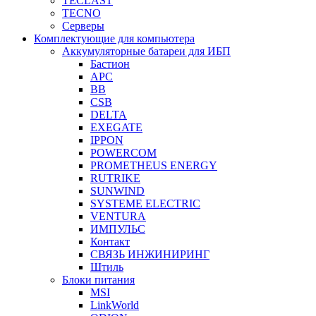
TECLAST
TECNO
Серверы
Комплектующие для компьютера
Аккумуляторные батареи для ИБП
Бастион
APC
BB
CSB
DELTA
EXEGATE
IPPON
POWERCOM
PROMETHEUS ENERGY
RUTRIKE
SUNWIND
SYSTEME ELECTRIC
VENTURA
ИМПУЛЬС
Контакт
СВЯЗЬ ИНЖИНИРИНГ
Штиль
Блоки питания
MSI
LinkWorld