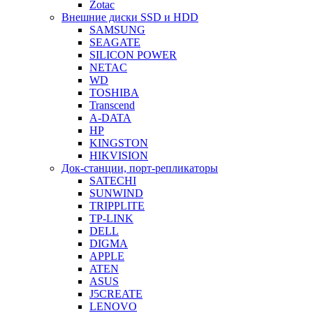
Zotac
Внешние диски SSD и HDD
SAMSUNG
SEAGATE
SILICON POWER
NETAC
WD
TOSHIBA
Transcend
A-DATA
HP
KINGSTON
HIKVISION
Док-станции, порт-репликаторы
SATECHI
SUNWIND
TRIPPLITE
TP-LINK
DELL
DIGMA
APPLE
ATEN
ASUS
J5CREATE
LENOVO