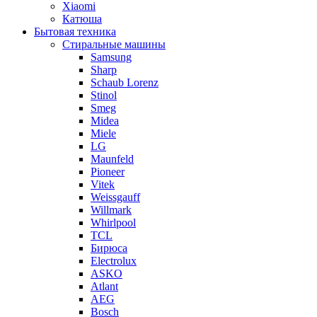
Xiaomi
Катюша
Бытовая техника
Стиральные машины
Samsung
Sharp
Schaub Lorenz
Stinol
Smeg
Midea
Miele
LG
Maunfeld
Pioneer
Vitek
Weissgauff
Willmark
Whirlpool
TCL
Бирюса
Electrolux
ASKO
Atlant
AEG
Bosch