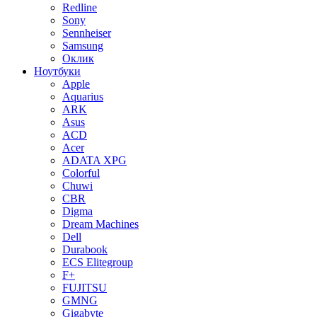
Redline
Sony
Sennheiser
Samsung
Оклик
Ноутбуки
Apple
Aquarius
ARK
Asus
ACD
Acer
ADATA XPG
Colorful
Chuwi
CBR
Digma
Dream Machines
Dell
Durabook
ECS Elitegroup
F+
FUJITSU
GMNG
Gigabyte