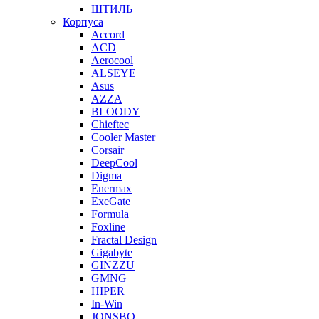
ШТИЛЬ
Корпуса
Accord
ACD
Aerocool
ALSEYE
Asus
AZZA
BLOODY
Chieftec
Cooler Master
Corsair
DeepCool
Digma
Enermax
ExeGate
Formula
Foxline
Fractal Design
Gigabyte
GINZZU
GMNG
HIPER
In-Win
JONSBO