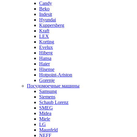
Candy
Beko
Indesit
Hyundai
Kuppersberg
Kraft
LEX
Korting
Evelux
Hiberg
Hansa
Haier
Hisense
Hotpoint-Ariston
Gorenje
Посудомоечные машины
Samsung
Siemens
Schaub Lorenz
SMEG
Midea
Miele
LG
Maunfeld
NEFF