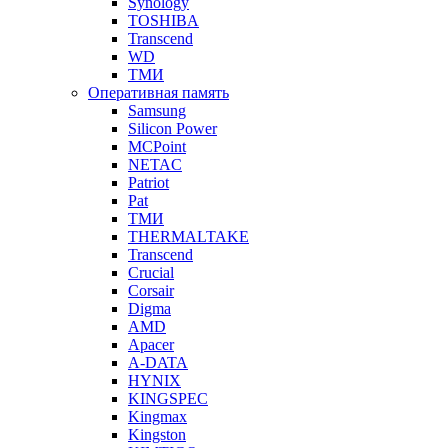
Synology
TOSHIBA
Transcend
WD
ТМИ
Оперативная память
Samsung
Silicon Power
MCPoint
NETAC
Patriot
Pat
ТМИ
THERMALTAKE
Transcend
Crucial
Corsair
Digma
AMD
Apacer
A-DATA
HYNIX
KINGSPEC
Kingmax
Kingston