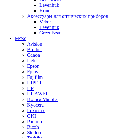
Levenhuk
Konus
Аксессуары для оптических приборов
Veber
Levenhuk
GreenBean
МФУ
Avision
Brother
Canon
Deli
Epson
Fplus
Fujifilm
HIPER
HP
HUAWEI
Konica Minolta
Kyocera
Lexmark
OKI
Pantum
Ricoh
Sindoh