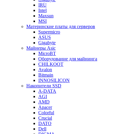
IRU
Intel
Maxsun
MSI
Материнские платы для серверов
Supermicro
ASUS
Gigabyte
Майнеры Asic
MicroBT
Оборудование для майнинга
CHILKOOT
Avalon
Bitmain
INNOSILICON
Накопители SSD
A-DATA
AGI
AMD
Apacer
Colorful
Crucial
DATO
Dell