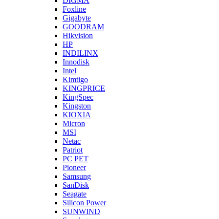
DIGMA
Foxline
Gigabyte
GOODRAM
Hikvision
HP
INDILINX
Innodisk
Intel
Kimtigo
KINGPRICE
KingSpec
Kingston
KIOXIA
Micron
MSI
Netac
Patriot
PC PET
Pioneer
Samsung
SanDisk
Seagate
Silicon Power
SUNWIND