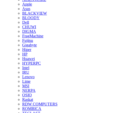
Apple
Asus
BLACKVIEW
BLOODY
Dell
CHUWI
DIGMA
FragMachine
Fujitsu
Gigabyte
Hiper
HP
Huawei
HYPERPC
Intel
IRU
Lenovo
Lime
MSI
NERPA
OSIO
Raskat
RDW COMPUTERS
ROMBICA