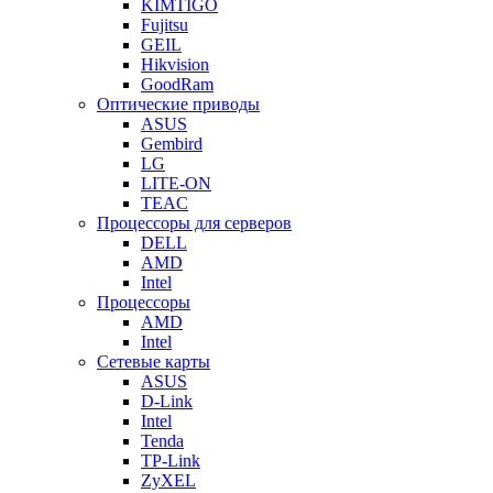
KIMTIGO
Fujitsu
GEIL
Hikvision
GoodRam
Оптические приводы
ASUS
Gembird
LG
LITE-ON
TEAC
Процессоры для серверов
DELL
AMD
Intel
Процессоры
AMD
Intel
Сетевые карты
ASUS
D-Link
Intel
Tenda
TP-Link
ZyXEL