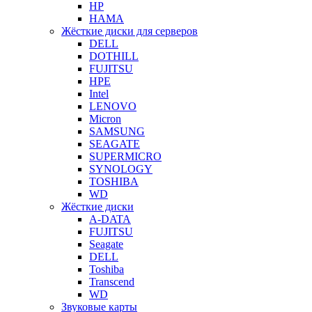
HP
HAMA
Жёсткие диски для серверов
DELL
DOTHILL
FUJITSU
HPE
Intel
LENOVO
Micron
SAMSUNG
SEAGATE
SUPERMICRO
SYNOLOGY
TOSHIBA
WD
Жёсткие диски
A-DATA
FUJITSU
Seagate
DELL
Toshiba
Transcend
WD
Звуковые карты