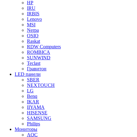
HP
IRU
IRBIS
Lenovo
MSI
Nerpa
OSIO
Raskat
RDW Computers
ROMBICA
SUNWIND
Teclast
Гравитон
LED панели
SBER
NEXTOUCH
LG
Benq
IKAR
IIYAMA
HISENSE
SAMSUNG
Philips
Мониторы
AOC