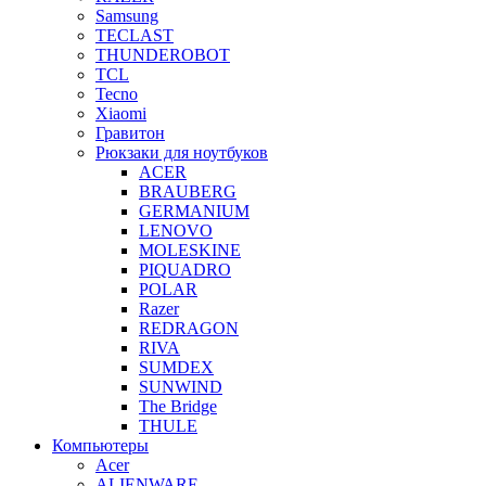
Samsung
TECLAST
THUNDEROBOT
TCL
Tecno
Xiaomi
Гравитон
Рюкзаки для ноутбуков
ACER
BRAUBERG
GERMANIUM
LENOVO
MOLESKINE
PIQUADRO
POLAR
Razer
REDRAGON
RIVA
SUMDEX
SUNWIND
The Bridge
THULE
Компьютеры
Acer
ALIENWARE