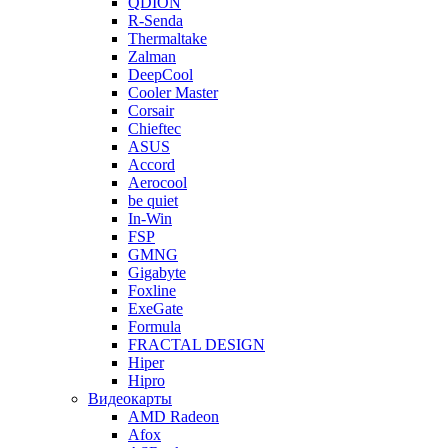
QDION
R-Senda
Thermaltake
Zalman
DeepCool
Cooler Master
Corsair
Chieftec
ASUS
Accord
Aerocool
be quiet
In-Win
FSP
GMNG
Gigabyte
Foxline
ExeGate
Formula
FRACTAL DESIGN
Hiper
Hipro
Видеокарты
AMD Radeon
Afox