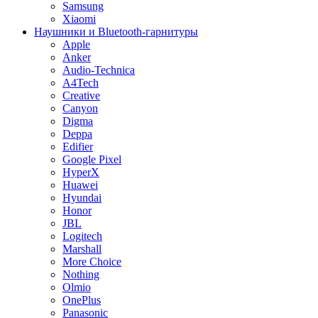
Samsung
Xiaomi
Наушники и Bluetooth-гарнитуры
Apple
Anker
Audio-Technica
A4Tech
Creative
Canyon
Digma
Deppa
Edifier
Google Pixel
HyperX
Huawei
Hyundai
Honor
JBL
Logitech
Marshall
More Choice
Nothing
Olmio
OnePlus
Panasonic