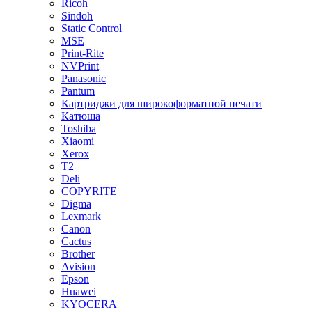
Ricoh
Sindoh
Static Control
MSE
Print-Rite
NVPrint
Panasonic
Pantum
Картриджи для широкоформатной печати
Катюша
Toshiba
Xiaomi
Xerox
T2
Deli
COPYRITE
Digma
Lexmark
Canon
Cactus
Brother
Avision
Epson
Huawei
KYOCERA