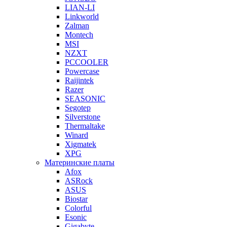
LIAN-LI
Linkworld
Zalman
Montech
MSI
NZXT
PCCOOLER
Powercase
Raijintek
Razer
SEASONIC
Segotep
Silverstone
Thermaltake
Winard
Xigmatek
XPG
Материнские платы
Afox
ASRock
ASUS
Biostar
Colorful
Esonic
Gigabyte