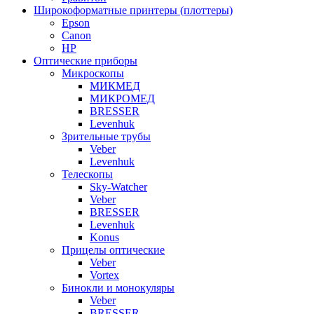
Широкоформатные принтеры (плоттеры)
Epson
Canon
HP
Оптические приборы
Микроскопы
МИКМЕД
МИКРОМЕД
BRESSER
Levenhuk
Зрительные трубы
Veber
Levenhuk
Телескопы
Sky-Watcher
Veber
BRESSER
Levenhuk
Konus
Прицелы оптические
Veber
Vortex
Бинокли и монокуляры
Veber
BRESSER