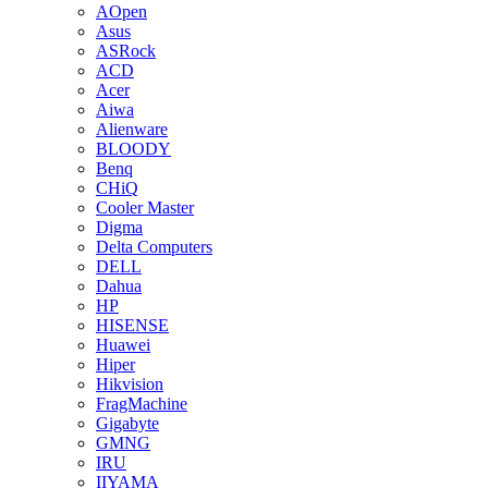
AOpen
Asus
ASRock
ACD
Acer
Aiwa
Alienware
BLOODY
Benq
CHiQ
Cooler Master
Digma
Delta Computers
DELL
Dahua
HP
HISENSE
Huawei
Hiper
Hikvision
FragMachine
Gigabyte
GMNG
IRU
IIYAMA