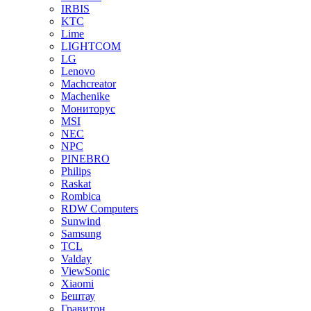
IRBIS
KTC
Lime
LIGHTCOM
LG
Lenovo
Machcreator
Machenike
Мониторус
MSI
NEC
NPC
PINEBRO
Philips
Raskat
Rombica
RDW Computers
Sunwind
Samsung
TCL
Valday
ViewSonic
Xiaomi
Бештау
Гравитон