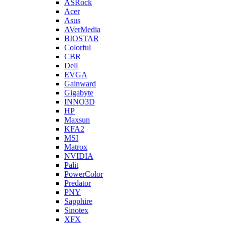
ASRock
Acer
Asus
AVerMedia
BIOSTAR
Colorful
CBR
Dell
EVGA
Gainward
Gigabyte
INNO3D
HP
Maxsun
KFA2
MSI
Matrox
NVIDIA
Palit
PowerColor
Predator
PNY
Sapphire
Sinotex
XFX