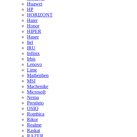
Huawei
HP
HORIZONT
Haier
Honor
HIPER
Hasee
Itel
IRU
Infinix
Irbis
Lenovo
Lime
Maibenben
MSI
Machenike
Microsoft
Nerpa
Prestigio
OSIO
Rombica
Rikor
Realme
Raskat
RAZER