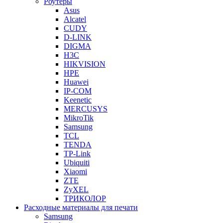
Роутеры
Asus
Alcatel
CUDY
D-LINK
DIGMA
H3C
HIKVISION
HPE
Huawei
IP-COM
Keenetic
MERCUSYS
MikroTik
Samsung
TCL
TENDA
TP-Link
Ubiquiti
Xiaomi
ZTE
ZyXEL
ТРИКОЛОР
Расходные материалы для печати
Samsung