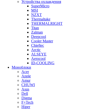
Устройства охлаждения
SuperMicro
MSI
NZXT
Thermaltake
THERMALRIGHT
Titan
Zalman
Deepcool
Cooler Master
Chieftec
Arctic
ALSEYE
Aerocool
ID-COOLING
Моноблоки
Acer
Apple
Amur
CHUWI
Asus
Dell
Digma
F+Tech
Hiper