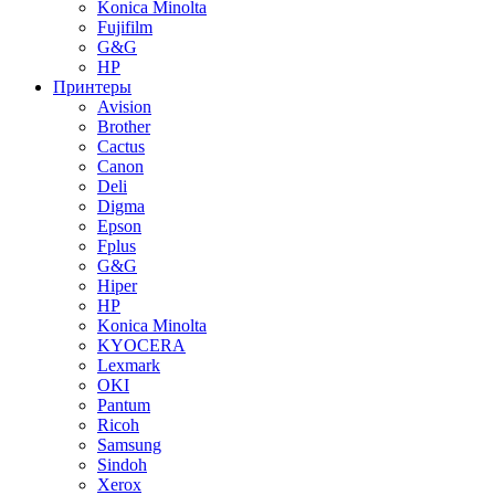
Konica Minolta
Fujifilm
G&G
HP
Принтеры
Avision
Brother
Cactus
Canon
Deli
Digma
Epson
Fplus
G&G
Hiper
HP
Konica Minolta
KYOCERA
Lexmark
OKI
Pantum
Ricoh
Samsung
Sindoh
Xerox