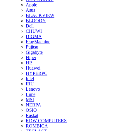
Apple
Asus
BLACKVIEW
BLOODY
Dell
CHUWI
DIGMA
FragMachine
Fujitsu
Gigabyte
Hiper
HP
Huawei
HYPERPC
Intel
IRU
Lenovo
Lime
MSI
NERPA
OSIO
Raskat
RDW COMPUTERS
ROMBICA