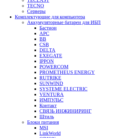
TECLAST
TECNO
Серверы
Комплектующие для компьютера
Аккумуляторные батареи для ИБП
Бастион
APC
BB
CSB
DELTA
EXEGATE
IPPON
POWERCOM
PROMETHEUS ENERGY
RUTRIKE
SUNWIND
SYSTEME ELECTRIC
VENTURA
ИМПУЛЬС
Контакт
СВЯЗЬ ИНЖИНИРИНГ
Штиль
Блоки питания
MSI
LinkWorld