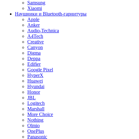
Samsung
Xiaomi
Наушники и Bluetooth-гарнитуры
Apple
Anker
Audio-Technica
A4Tech
Creative
Canyon
Digma
Deppa
Edifier
Google Pixel
HyperX
Huawei
Hyundai
Honor
JBL
Logitech
Marshall
More Choice
Nothing
Olmio
OnePlus
Panasonic