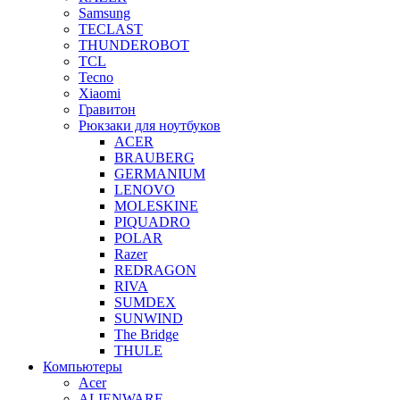
Samsung
TECLAST
THUNDEROBOT
TCL
Tecno
Xiaomi
Гравитон
Рюкзаки для ноутбуков
ACER
BRAUBERG
GERMANIUM
LENOVO
MOLESKINE
PIQUADRO
POLAR
Razer
REDRAGON
RIVA
SUMDEX
SUNWIND
The Bridge
THULE
Компьютеры
Acer
ALIENWARE