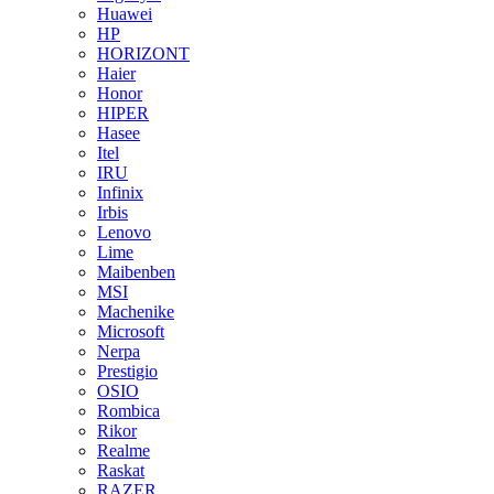
Huawei
HP
HORIZONT
Haier
Honor
HIPER
Hasee
Itel
IRU
Infinix
Irbis
Lenovo
Lime
Maibenben
MSI
Machenike
Microsoft
Nerpa
Prestigio
OSIO
Rombica
Rikor
Realme
Raskat
RAZER