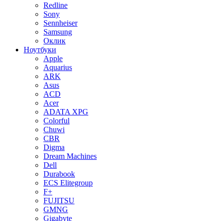
Redline
Sony
Sennheiser
Samsung
Оклик
Ноутбуки
Apple
Aquarius
ARK
Asus
ACD
Acer
ADATA XPG
Colorful
Chuwi
CBR
Digma
Dream Machines
Dell
Durabook
ECS Elitegroup
F+
FUJITSU
GMNG
Gigabyte