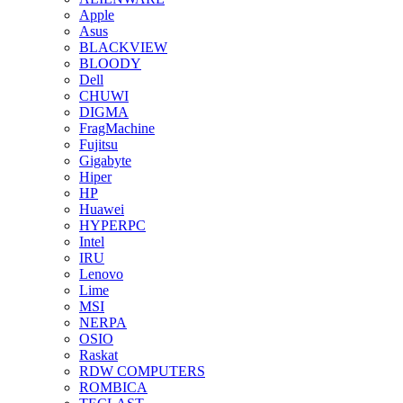
Apple
Asus
BLACKVIEW
BLOODY
Dell
CHUWI
DIGMA
FragMachine
Fujitsu
Gigabyte
Hiper
HP
Huawei
HYPERPC
Intel
IRU
Lenovo
Lime
MSI
NERPA
OSIO
Raskat
RDW COMPUTERS
ROMBICA