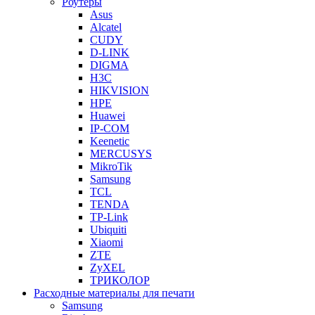
Роутеры
Asus
Alcatel
CUDY
D-LINK
DIGMA
H3C
HIKVISION
HPE
Huawei
IP-COM
Keenetic
MERCUSYS
MikroTik
Samsung
TCL
TENDA
TP-Link
Ubiquiti
Xiaomi
ZTE
ZyXEL
ТРИКОЛОР
Расходные материалы для печати
Samsung