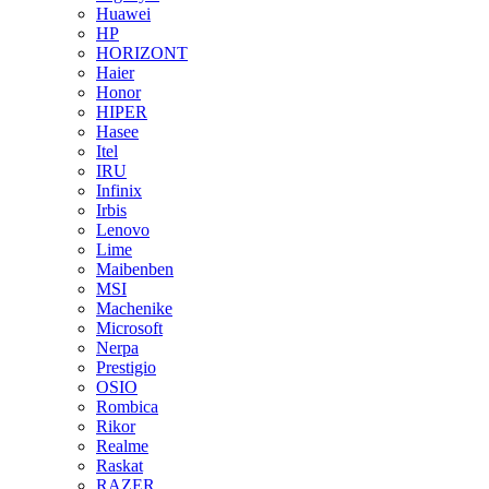
Huawei
HP
HORIZONT
Haier
Honor
HIPER
Hasee
Itel
IRU
Infinix
Irbis
Lenovo
Lime
Maibenben
MSI
Machenike
Microsoft
Nerpa
Prestigio
OSIO
Rombica
Rikor
Realme
Raskat
RAZER