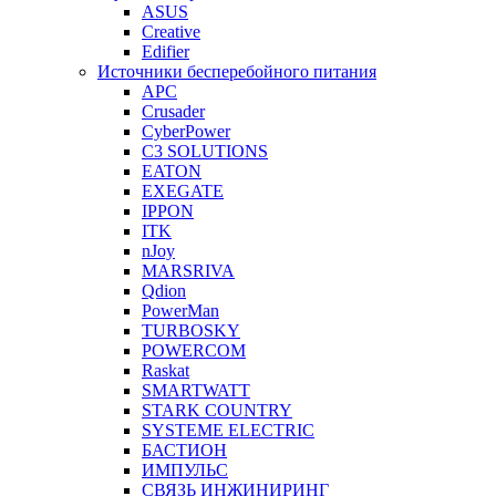
ASUS
Creative
Edifier
Источники бесперебойного питания
APC
Crusader
CyberPower
C3 SOLUTIONS
EATON
EXEGATE
IPPON
ITK
nJoy
MARSRIVA
Qdion
PowerMan
TURBOSKY
POWERCOM
Raskat
SMARTWATT
STARK COUNTRY
SYSTEME ELECTRIC
БАСТИОН
ИМПУЛЬС
СВЯЗЬ ИНЖИНИРИНГ