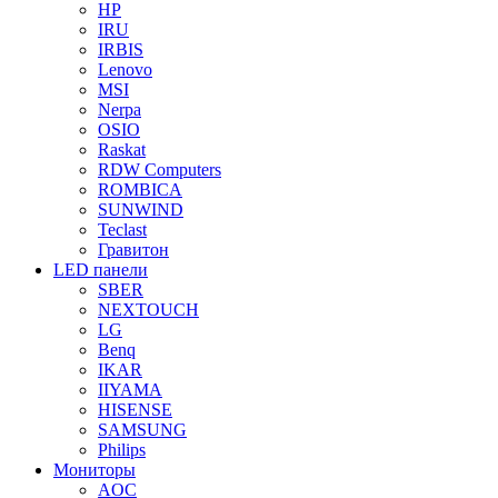
HP
IRU
IRBIS
Lenovo
MSI
Nerpa
OSIO
Raskat
RDW Computers
ROMBICA
SUNWIND
Teclast
Гравитон
LED панели
SBER
NEXTOUCH
LG
Benq
IKAR
IIYAMA
HISENSE
SAMSUNG
Philips
Мониторы
AOC