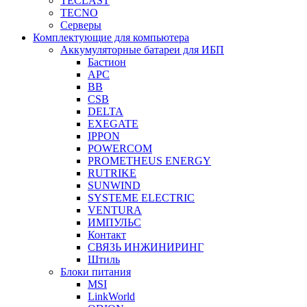
TECLAST
TECNO
Серверы
Комплектующие для компьютера
Аккумуляторные батареи для ИБП
Бастион
APC
BB
CSB
DELTA
EXEGATE
IPPON
POWERCOM
PROMETHEUS ENERGY
RUTRIKE
SUNWIND
SYSTEME ELECTRIC
VENTURA
ИМПУЛЬС
Контакт
СВЯЗЬ ИНЖИНИРИНГ
Штиль
Блоки питания
MSI
LinkWorld