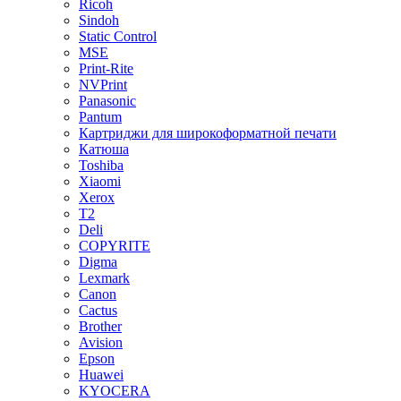
Ricoh
Sindoh
Static Control
MSE
Print-Rite
NVPrint
Panasonic
Pantum
Картриджи для широкоформатной печати
Катюша
Toshiba
Xiaomi
Xerox
T2
Deli
COPYRITE
Digma
Lexmark
Canon
Cactus
Brother
Avision
Epson
Huawei
KYOCERA