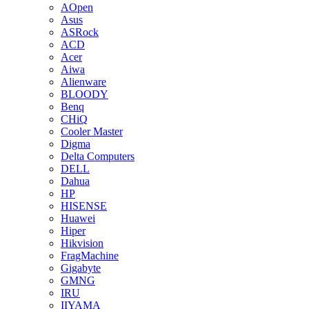
AOpen
Asus
ASRock
ACD
Acer
Aiwa
Alienware
BLOODY
Benq
CHiQ
Cooler Master
Digma
Delta Computers
DELL
Dahua
HP
HISENSE
Huawei
Hiper
Hikvision
FragMachine
Gigabyte
GMNG
IRU
IIYAMA