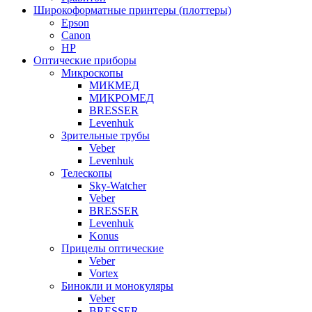
Широкоформатные принтеры (плоттеры)
Epson
Canon
HP
Оптические приборы
Микроскопы
МИКМЕД
МИКРОМЕД
BRESSER
Levenhuk
Зрительные трубы
Veber
Levenhuk
Телескопы
Sky-Watcher
Veber
BRESSER
Levenhuk
Konus
Прицелы оптические
Veber
Vortex
Бинокли и монокуляры
Veber
BRESSER