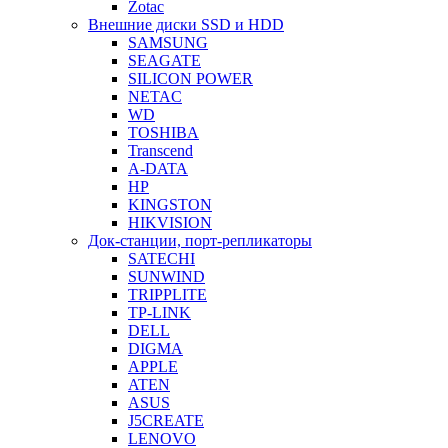
Zotac
Внешние диски SSD и HDD
SAMSUNG
SEAGATE
SILICON POWER
NETAC
WD
TOSHIBA
Transcend
A-DATA
HP
KINGSTON
HIKVISION
Док-станции, порт-репликаторы
SATECHI
SUNWIND
TRIPPLITE
TP-LINK
DELL
DIGMA
APPLE
ATEN
ASUS
J5CREATE
LENOVO