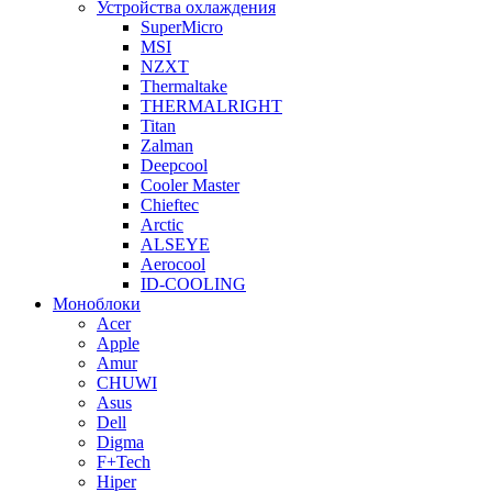
Устройства охлаждения
SuperMicro
MSI
NZXT
Thermaltake
THERMALRIGHT
Titan
Zalman
Deepcool
Cooler Master
Chieftec
Arctic
ALSEYE
Aerocool
ID-COOLING
Моноблоки
Acer
Apple
Amur
CHUWI
Asus
Dell
Digma
F+Tech
Hiper