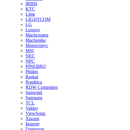
IRBIS
KTC
Lime
LIGHTCOM
LG
Lenovo
Machcreator
Machenike
Мониторус
MSI
NEC
NPC
PINEBRO
Philips
Raskat
Rombica
RDW Computers
Sunwind
Samsung
TCL
Valday
ViewSonic
Xiaomi
Бештау
Гравитон