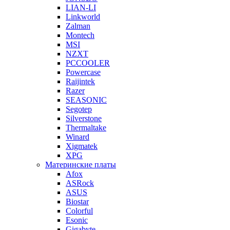
LIAN-LI
Linkworld
Zalman
Montech
MSI
NZXT
PCCOOLER
Powercase
Raijintek
Razer
SEASONIC
Segotep
Silverstone
Thermaltake
Winard
Xigmatek
XPG
Материнские платы
Afox
ASRock
ASUS
Biostar
Colorful
Esonic
Gigabyte