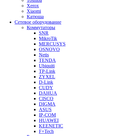
Toshiba
Xerox
Xiaomi
Катюша
Сетевое оборудование
Коммутаторы
SNR
MikroTik
MERCUSYS
OSNOVO
Netis
TENDA
Ubiquiti
TP-Link
ZYXEL
D-Link
CUDY
DAHUA
CISCO
DIGMA
ASUS
IP-COM
HUAWEI
KEENETIC
F+Tech