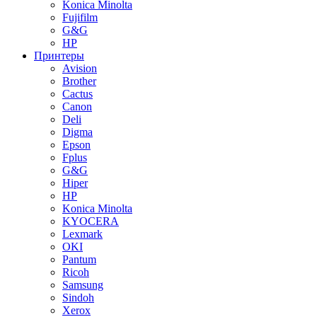
Konica Minolta
Fujifilm
G&G
HP
Принтеры
Avision
Brother
Cactus
Canon
Deli
Digma
Epson
Fplus
G&G
Hiper
HP
Konica Minolta
KYOCERA
Lexmark
OKI
Pantum
Ricoh
Samsung
Sindoh
Xerox