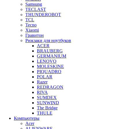
Samsung
TECLAST
THUNDEROBOT
TCL
Tecno
Xiaomi
Гравитон
Рюкзаки для ноутбуков
ACER
BRAUBERG
GERMANIUM
LENOVO
MOLESKINE
PIQUADRO
POLAR
Razer
REDRAGON
RIVA
SUMDEX
SUNWIND
The Bridge
THULE
Компьютеры
Acer
ALIENWARE