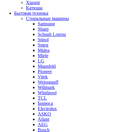
Xiaomi
Катюша
Бытовая техника
Стиральные машины
Samsung
Sharp
Schaub Lorenz
Stinol
Smeg
Midea
Miele
LG
Maunfeld
Pioneer
Vitek
Weissgauff
Willmark
Whirlpool
TCL
Бирюса
Electrolux
ASKO
Atlant
AEG
Bosch