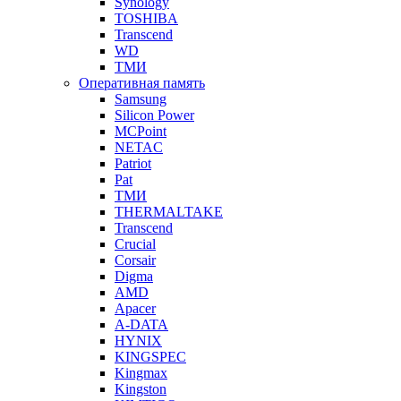
Synology
TOSHIBA
Transcend
WD
ТМИ
Оперативная память
Samsung
Silicon Power
MCPoint
NETAC
Patriot
Pat
ТМИ
THERMALTAKE
Transcend
Crucial
Corsair
Digma
AMD
Apacer
A-DATA
HYNIX
KINGSPEC
Kingmax
Kingston