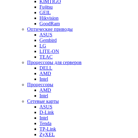
KIMTIGO
Fujitsu
GEIL
Hikvision
GoodRam
Оптические приводы
ASUS
Gembird
LG
LITE-ON
TEAC
Процессоры для серверов
DELL
AMD
Intel
Процессоры
AMD
Intel
Сетевые карты
ASUS
D-Link
Intel
Tenda
TP-Link
ZyXEL