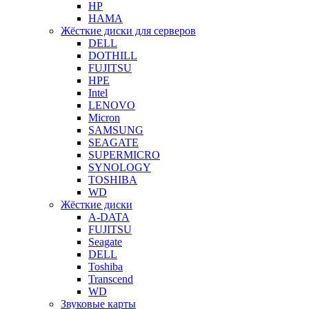
HP
HAMA
Жёсткие диски для серверов
DELL
DOTHILL
FUJITSU
HPE
Intel
LENOVO
Micron
SAMSUNG
SEAGATE
SUPERMICRO
SYNOLOGY
TOSHIBA
WD
Жёсткие диски
A-DATA
FUJITSU
Seagate
DELL
Toshiba
Transcend
WD
Звуковые карты