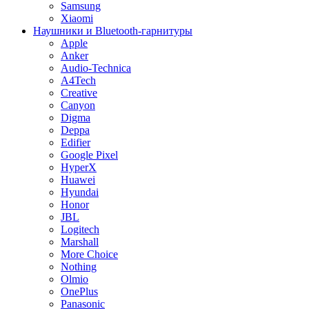
Samsung
Xiaomi
Наушники и Bluetooth-гарнитуры
Apple
Anker
Audio-Technica
A4Tech
Creative
Canyon
Digma
Deppa
Edifier
Google Pixel
HyperX
Huawei
Hyundai
Honor
JBL
Logitech
Marshall
More Choice
Nothing
Olmio
OnePlus
Panasonic