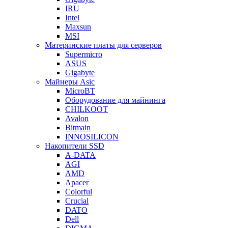
IRU
Intel
Maxsun
MSI
Материнские платы для серверов
Supermicro
ASUS
Gigabyte
Майнеры Asic
MicroBT
Оборудование для майнинга
CHILKOOT
Avalon
Bitmain
INNOSILICON
Накопители SSD
A-DATA
AGI
AMD
Apacer
Colorful
Crucial
DATO
Dell