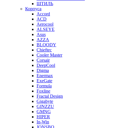
ШТИЛЬ
Корпуса
Accord
ACD
Aerocool
ALSEYE
Asus
AZZA
BLOODY
Chieftec
Cooler Master
Corsair
DeepCool
Digma
Enermax
ExeGate
Formula
Foxline
Fractal Design
Gigabyte
GINZZU
GMNG
HIPER
In-Win
JONSBO