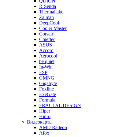
QDION
R-Senda
Thermaltake
Zalman
DeepCool
Cooler Master
Corsair
Chieftec
ASUS
Accord
Aerocool
be quiet
In-Win
FSP
GMNG
Gigabyte
Foxline
ExeGate
Formula
FRACTAL DESIGN
Hiper
Hipro
Видеокарты
AMD Radeon
Afox