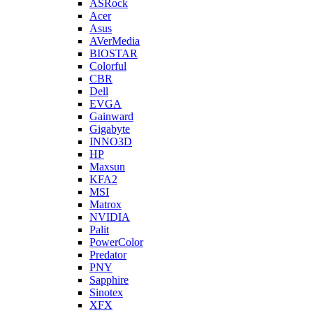
ASRock
Acer
Asus
AVerMedia
BIOSTAR
Colorful
CBR
Dell
EVGA
Gainward
Gigabyte
INNO3D
HP
Maxsun
KFA2
MSI
Matrox
NVIDIA
Palit
PowerColor
Predator
PNY
Sapphire
Sinotex
XFX