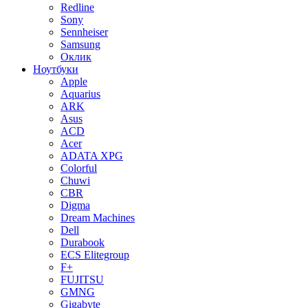
Redline
Sony
Sennheiser
Samsung
Оклик
Ноутбуки
Apple
Aquarius
ARK
Asus
ACD
Acer
ADATA XPG
Colorful
Chuwi
CBR
Digma
Dream Machines
Dell
Durabook
ECS Elitegroup
F+
FUJITSU
GMNG
Gigabyte