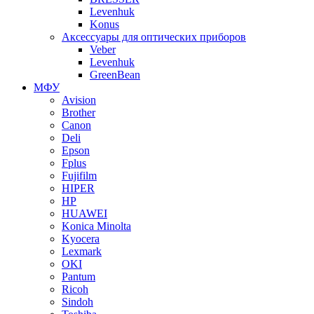
Levenhuk
Konus
Аксессуары для оптических приборов
Veber
Levenhuk
GreenBean
МФУ
Avision
Brother
Canon
Deli
Epson
Fplus
Fujifilm
HIPER
HP
HUAWEI
Konica Minolta
Kyocera
Lexmark
OKI
Pantum
Ricoh
Sindoh