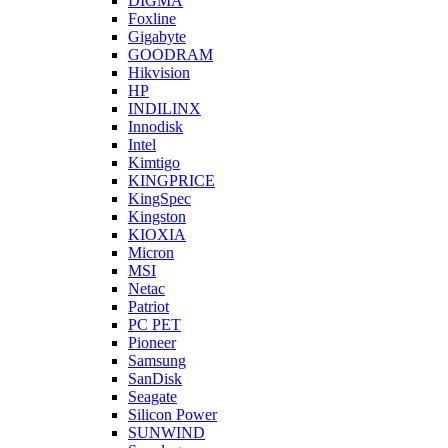
DIGMA
Foxline
Gigabyte
GOODRAM
Hikvision
HP
INDILINX
Innodisk
Intel
Kimtigo
KINGPRICE
KingSpec
Kingston
KIOXIA
Micron
MSI
Netac
Patriot
PC PET
Pioneer
Samsung
SanDisk
Seagate
Silicon Power
SUNWIND