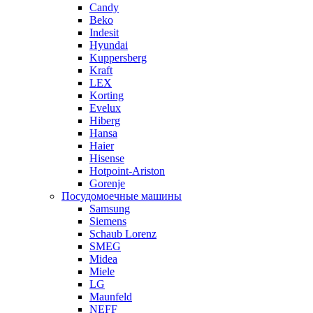
Candy
Beko
Indesit
Hyundai
Kuppersberg
Kraft
LEX
Korting
Evelux
Hiberg
Hansa
Haier
Hisense
Hotpoint-Ariston
Gorenje
Посудомоечные машины
Samsung
Siemens
Schaub Lorenz
SMEG
Midea
Miele
LG
Maunfeld
NEFF