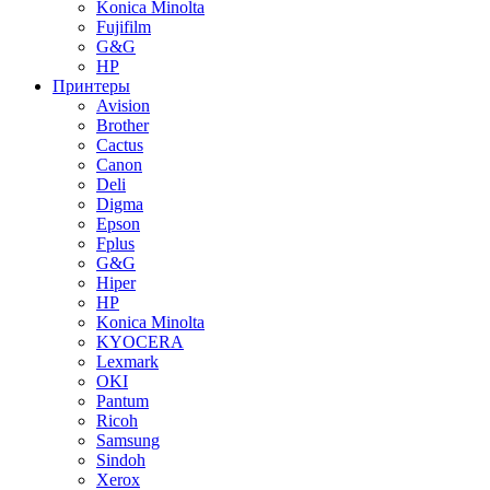
Konica Minolta
Fujifilm
G&G
HP
Принтеры
Avision
Brother
Cactus
Canon
Deli
Digma
Epson
Fplus
G&G
Hiper
HP
Konica Minolta
KYOCERA
Lexmark
OKI
Pantum
Ricoh
Samsung
Sindoh
Xerox