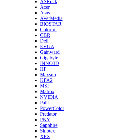
ASRock
Acer
Asus
AVerMedia
BIOSTAR
Colorful
CBR
Dell
EVGA
Gainward
Gigabyte
INNO3D
HP
Maxsun
KFA2
MSI
Matrox
NVIDIA
Palit
PowerColor
Predator
PNY
Sapphire
Sinotex
XFX