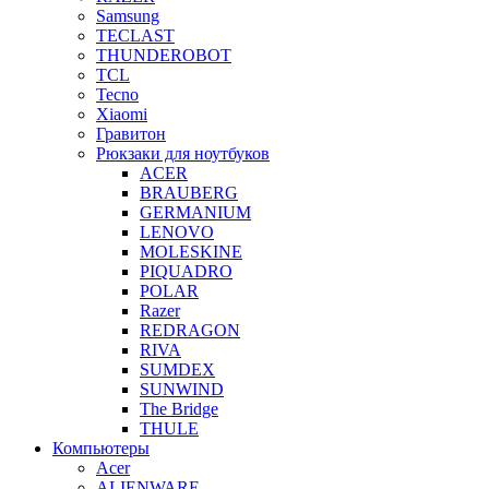
Samsung
TECLAST
THUNDEROBOT
TCL
Tecno
Xiaomi
Гравитон
Рюкзаки для ноутбуков
ACER
BRAUBERG
GERMANIUM
LENOVO
MOLESKINE
PIQUADRO
POLAR
Razer
REDRAGON
RIVA
SUMDEX
SUNWIND
The Bridge
THULE
Компьютеры
Acer
ALIENWARE