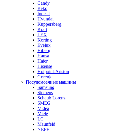
Candy
Beko
Indesit
Hyundai
Kuppersberg
Kraft
LEX
Korting
Evelux
Hiberg
Hansa
Haier
Hisense
Hotpoint-Ariston
Gorenje
Посудомоечные машины
Samsung
Siemens
Schaub Lorenz
SMEG
Midea
Miele
LG
Maunfeld
NEFF