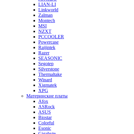
LIAN-LI
Linkworld
Zalman
Montech
MSI
NZXT
PCCOOLER
Powercase
Raijintek
Razer
SEASONIC
Segotep
Silverstone
Thermaltake
Winard
Xigmatek
XPG
Материнские платы
Afox
ASRock
ASUS
Biostar
Colorful
Esonic
Gigabyte