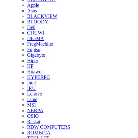
Apple
Asus
BLACKVIEW
BLOODY
Dell
CHUWI
DIGMA
FragMachine
Fujitsu
Gigabyte
Hiper
HP
Huawei
HYPERPC
Intel
IRU
Lenovo
Lime
MSI
NERPA
OSIO
Raskat
RDW COMPUTERS
ROMBICA