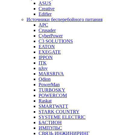
ASUS
Creative
Edifier
Источники бесперебойного питания
APC
Crusader
CyberPower
C3 SOLUTIONS
EATON
EXEGATE
IPPON
ITK
nJoy
MARSRIVA
Qdion
PowerMan
TURBOSKY
POWERCOM
Raskat
SMARTWATT
STARK COUNTRY
SYSTEME ELECTRIC
БАСТИОН
ИМПУЛЬС
СВЯЗЬ ИНЖИНИРИНГ