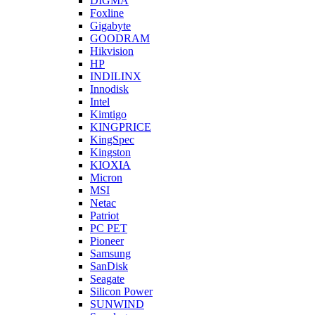
DIGMA
Foxline
Gigabyte
GOODRAM
Hikvision
HP
INDILINX
Innodisk
Intel
Kimtigo
KINGPRICE
KingSpec
Kingston
KIOXIA
Micron
MSI
Netac
Patriot
PC PET
Pioneer
Samsung
SanDisk
Seagate
Silicon Power
SUNWIND