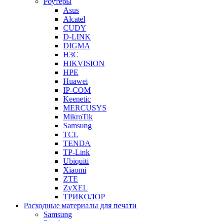
Роутеры
Asus
Alcatel
CUDY
D-LINK
DIGMA
H3C
HIKVISION
HPE
Huawei
IP-COM
Keenetic
MERCUSYS
MikroTik
Samsung
TCL
TENDA
TP-Link
Ubiquiti
Xiaomi
ZTE
ZyXEL
ТРИКОЛОР
Расходные материалы для печати
Samsung