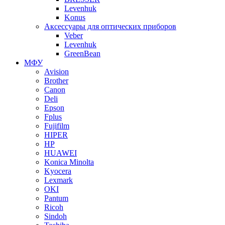
Levenhuk
Konus
Аксессуары для оптических приборов
Veber
Levenhuk
GreenBean
МФУ
Avision
Brother
Canon
Deli
Epson
Fplus
Fujifilm
HIPER
HP
HUAWEI
Konica Minolta
Kyocera
Lexmark
OKI
Pantum
Ricoh
Sindoh