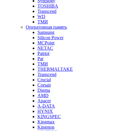
Synology
TOSHIBA
Transcend
WD
ТМИ
Оперативная память
Samsung
Silicon Power
MCPoint
NETAC
Patriot
Pat
ТМИ
THERMALTAKE
Transcend
Crucial
Corsair
Digma
AMD
Apacer
A-DATA
HYNIX
KINGSPEC
Kingmax
Kingston