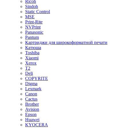
Ricoh
Sindoh
Static Control
MSE
Print-Rite
NVPrint
Panasonic
Pantum
Картриджи для широкоформатной печати
Катюша
Toshiba
Xiaomi
Xerox
T2
Deli
COPYRITE
Digma
Lexmark
Canon
Cactus
Brother
Avision
Epson
Huawei
KYOCERA