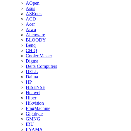
AOpen
Asus
ASRock
ACD
Acer
Aiwa
Alienware
BLOODY
Benq
CHiQ
Cooler Master
Digma
Delta Computers
DELL
Dahua
HP
HISENSE
Huawei
Hiper
Hikvision
FragMachine
Gigabyte
GMNG
IRU
IIYAMA