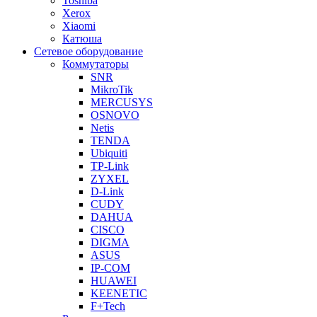
Toshiba
Xerox
Xiaomi
Катюша
Сетевое оборудование
Коммутаторы
SNR
MikroTik
MERCUSYS
OSNOVO
Netis
TENDA
Ubiquiti
TP-Link
ZYXEL
D-Link
CUDY
DAHUA
CISCO
DIGMA
ASUS
IP-COM
HUAWEI
KEENETIC
F+Tech