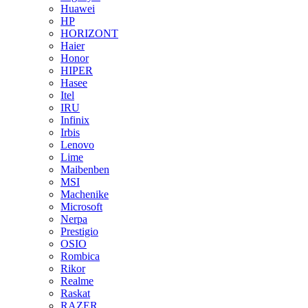
Huawei
HP
HORIZONT
Haier
Honor
HIPER
Hasee
Itel
IRU
Infinix
Irbis
Lenovo
Lime
Maibenben
MSI
Machenike
Microsoft
Nerpa
Prestigio
OSIO
Rombica
Rikor
Realme
Raskat
RAZER