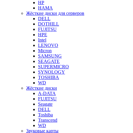
HP
HAMA
Жёсткие диски для серверов
DELL
DOTHILL
FUJITSU
HPE
Intel
LENOVO
Micron
SAMSUNG
SEAGATE
SUPERMICRO
SYNOLOGY
TOSHIBA
WD
Жёсткие диски
A-DATA
FUJITSU
Seagate
DELL
Toshiba
Transcend
WD
Звуковые карты