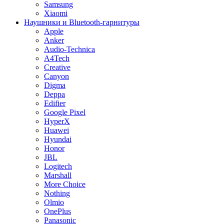
Samsung
Xiaomi
Наушники и Bluetooth-гарнитуры
Apple
Anker
Audio-Technica
A4Tech
Creative
Canyon
Digma
Deppa
Edifier
Google Pixel
HyperX
Huawei
Hyundai
Honor
JBL
Logitech
Marshall
More Choice
Nothing
Olmio
OnePlus
Panasonic