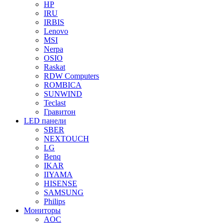
HP
IRU
IRBIS
Lenovo
MSI
Nerpa
OSIO
Raskat
RDW Computers
ROMBICA
SUNWIND
Teclast
Гравитон
LED панели
SBER
NEXTOUCH
LG
Benq
IKAR
IIYAMA
HISENSE
SAMSUNG
Philips
Мониторы
AOC