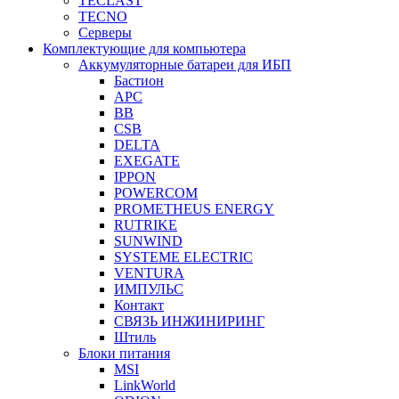
TECLAST
TECNO
Серверы
Комплектующие для компьютера
Аккумуляторные батареи для ИБП
Бастион
APC
BB
CSB
DELTA
EXEGATE
IPPON
POWERCOM
PROMETHEUS ENERGY
RUTRIKE
SUNWIND
SYSTEME ELECTRIC
VENTURA
ИМПУЛЬС
Контакт
СВЯЗЬ ИНЖИНИРИНГ
Штиль
Блоки питания
MSI
LinkWorld