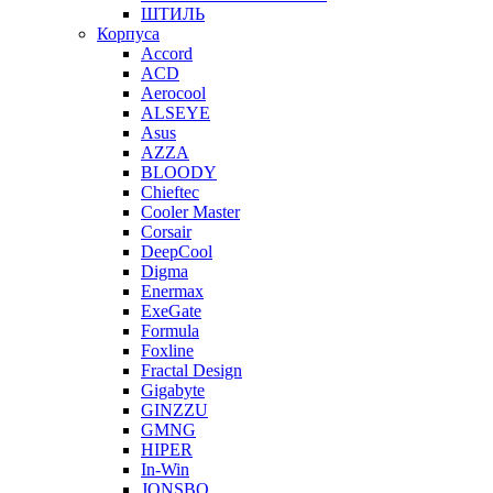
ШТИЛЬ
Корпуса
Accord
ACD
Aerocool
ALSEYE
Asus
AZZA
BLOODY
Chieftec
Cooler Master
Corsair
DeepCool
Digma
Enermax
ExeGate
Formula
Foxline
Fractal Design
Gigabyte
GINZZU
GMNG
HIPER
In-Win
JONSBO