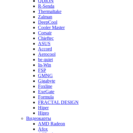
QDION
R-Senda
Thermaltake
Zalman
DeepCool
Cooler Master
Corsair
Chieftec
ASUS
Accord
Aerocool
be quiet
In-Win
FSP
GMNG
Gigabyte
Foxline
ExeGate
Formula
FRACTAL DESIGN
Hiper
Hipro
Видеокарты
AMD Radeon
Afox