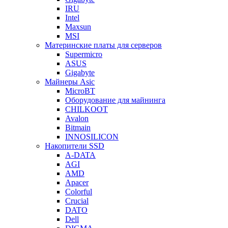
IRU
Intel
Maxsun
MSI
Материнские платы для серверов
Supermicro
ASUS
Gigabyte
Майнеры Asic
MicroBT
Оборудование для майнинга
CHILKOOT
Avalon
Bitmain
INNOSILICON
Накопители SSD
A-DATA
AGI
AMD
Apacer
Colorful
Crucial
DATO
Dell