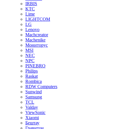
IRBIS
KTC
Lime
LIGHTCOM
LG
Lenovo
Machcreator
Machenike
Мониторус
MSI
NEC
NPC
PINEBRO
Philips
Raskat
Rombica
RDW Computers
Sunwind
Samsung
TCL
Valday
ViewSonic
Xiaomi
Бештау
Гравитон