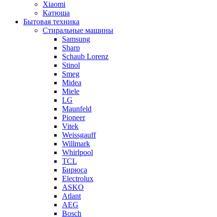
Xiaomi
Катюша
Бытовая техника
Стиральные машины
Samsung
Sharp
Schaub Lorenz
Stinol
Smeg
Midea
Miele
LG
Maunfeld
Pioneer
Vitek
Weissgauff
Willmark
Whirlpool
TCL
Бирюса
Electrolux
ASKO
Atlant
AEG
Bosch