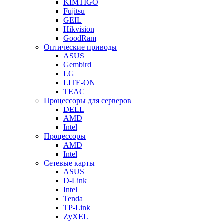
KIMTIGO
Fujitsu
GEIL
Hikvision
GoodRam
Оптические приводы
ASUS
Gembird
LG
LITE-ON
TEAC
Процессоры для серверов
DELL
AMD
Intel
Процессоры
AMD
Intel
Сетевые карты
ASUS
D-Link
Intel
Tenda
TP-Link
ZyXEL