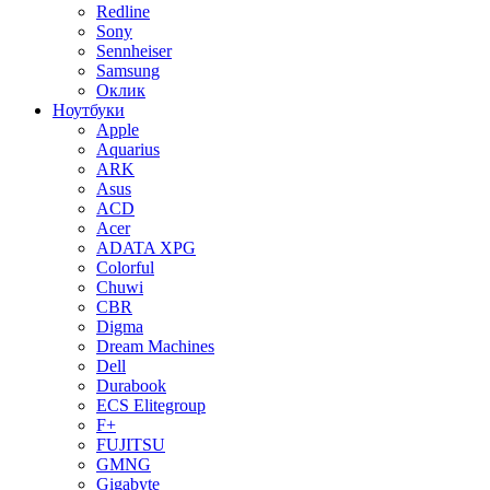
Redline
Sony
Sennheiser
Samsung
Оклик
Ноутбуки
Apple
Aquarius
ARK
Asus
ACD
Acer
ADATA XPG
Colorful
Chuwi
CBR
Digma
Dream Machines
Dell
Durabook
ECS Elitegroup
F+
FUJITSU
GMNG
Gigabyte