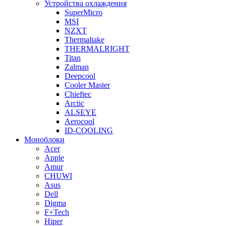
Устройства охлаждения
SuperMicro
MSI
NZXT
Thermaltake
THERMALRIGHT
Titan
Zalman
Deepcool
Cooler Master
Chieftec
Arctic
ALSEYE
Aerocool
ID-COOLING
Моноблоки
Acer
Apple
Amur
CHUWI
Asus
Dell
Digma
F+Tech
Hiper