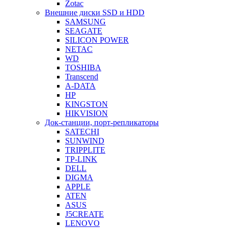
Zotac
Внешние диски SSD и HDD
SAMSUNG
SEAGATE
SILICON POWER
NETAC
WD
TOSHIBA
Transcend
A-DATA
HP
KINGSTON
HIKVISION
Док-станции, порт-репликаторы
SATECHI
SUNWIND
TRIPPLITE
TP-LINK
DELL
DIGMA
APPLE
ATEN
ASUS
J5CREATE
LENOVO