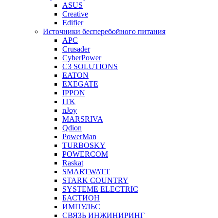
ASUS
Creative
Edifier
Источники бесперебойного питания
APC
Crusader
CyberPower
C3 SOLUTIONS
EATON
EXEGATE
IPPON
ITK
nJoy
MARSRIVA
Qdion
PowerMan
TURBOSKY
POWERCOM
Raskat
SMARTWATT
STARK COUNTRY
SYSTEME ELECTRIC
БАСТИОН
ИМПУЛЬС
СВЯЗЬ ИНЖИНИРИНГ