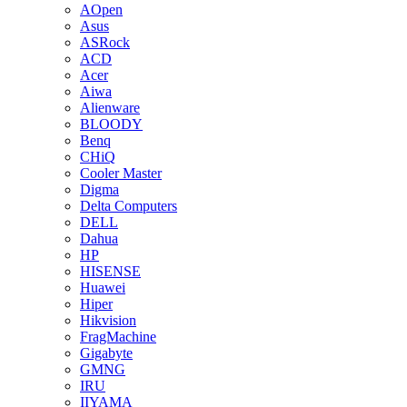
AOpen
Asus
ASRock
ACD
Acer
Aiwa
Alienware
BLOODY
Benq
CHiQ
Cooler Master
Digma
Delta Computers
DELL
Dahua
HP
HISENSE
Huawei
Hiper
Hikvision
FragMachine
Gigabyte
GMNG
IRU
IIYAMA