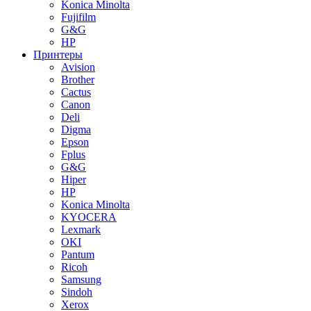
Konica Minolta
Fujifilm
G&G
HP
Принтеры
Avision
Brother
Cactus
Canon
Deli
Digma
Epson
Fplus
G&G
Hiper
HP
Konica Minolta
KYOCERA
Lexmark
OKI
Pantum
Ricoh
Samsung
Sindoh
Xerox