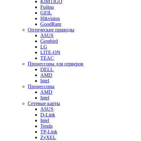
KIMTIGO
Fujitsu
GEIL
Hikvision
GoodRam
Оптические приводы
ASUS
Gembird
LG
LITE-ON
TEAC
Процессоры для серверов
DELL
AMD
Intel
Процессоры
AMD
Intel
Сетевые карты
ASUS
D-Link
Intel
Tenda
TP-Link
ZyXEL