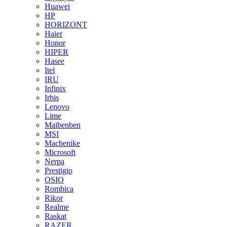
Huawei
HP
HORIZONT
Haier
Honor
HIPER
Hasee
Itel
IRU
Infinix
Irbis
Lenovo
Lime
Maibenben
MSI
Machenike
Microsoft
Nerpa
Prestigio
OSIO
Rombica
Rikor
Realme
Raskat
RAZER