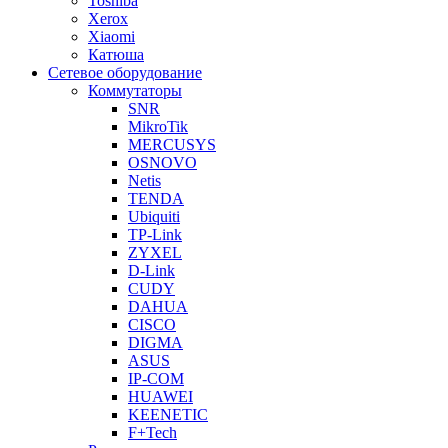
Toshiba
Xerox
Xiaomi
Катюша
Сетевое оборудование
Коммутаторы
SNR
MikroTik
MERCUSYS
OSNOVO
Netis
TENDA
Ubiquiti
TP-Link
ZYXEL
D-Link
CUDY
DAHUA
CISCO
DIGMA
ASUS
IP-COM
HUAWEI
KEENETIC
F+Tech