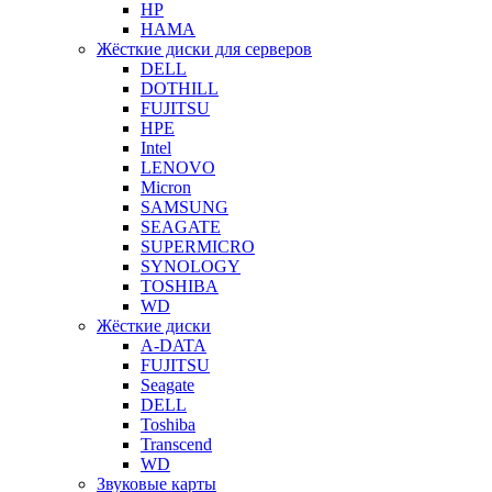
HP
HAMA
Жёсткие диски для серверов
DELL
DOTHILL
FUJITSU
HPE
Intel
LENOVO
Micron
SAMSUNG
SEAGATE
SUPERMICRO
SYNOLOGY
TOSHIBA
WD
Жёсткие диски
A-DATA
FUJITSU
Seagate
DELL
Toshiba
Transcend
WD
Звуковые карты