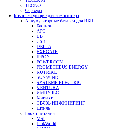
TECLAST
TECNO
Серверы
Комплектующие для компьютера
Аккумуляторные батареи для ИБП
Бастион
APC
BB
CSB
DELTA
EXEGATE
IPPON
POWERCOM
PROMETHEUS ENERGY
RUTRIKE
SUNWIND
SYSTEME ELECTRIC
VENTURA
ИМПУЛЬС
Контакт
СВЯЗЬ ИНЖИНИРИНГ
Штиль
Блоки питания
MSI
LinkWorld