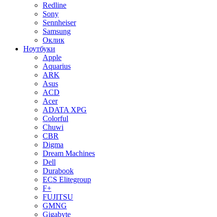
Redline
Sony
Sennheiser
Samsung
Оклик
Ноутбуки
Apple
Aquarius
ARK
Asus
ACD
Acer
ADATA XPG
Colorful
Chuwi
CBR
Digma
Dream Machines
Dell
Durabook
ECS Elitegroup
F+
FUJITSU
GMNG
Gigabyte