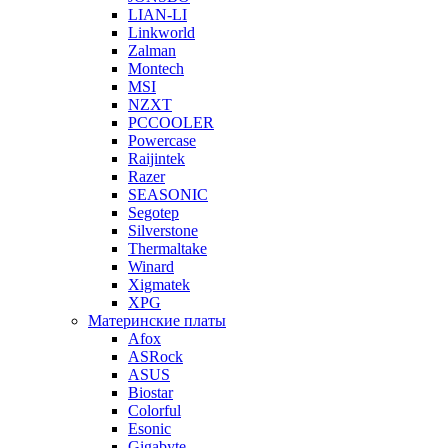
LIAN-LI
Linkworld
Zalman
Montech
MSI
NZXT
PCCOOLER
Powercase
Raijintek
Razer
SEASONIC
Segotep
Silverstone
Thermaltake
Winard
Xigmatek
XPG
Материнские платы
Afox
ASRock
ASUS
Biostar
Colorful
Esonic
Gigabyte