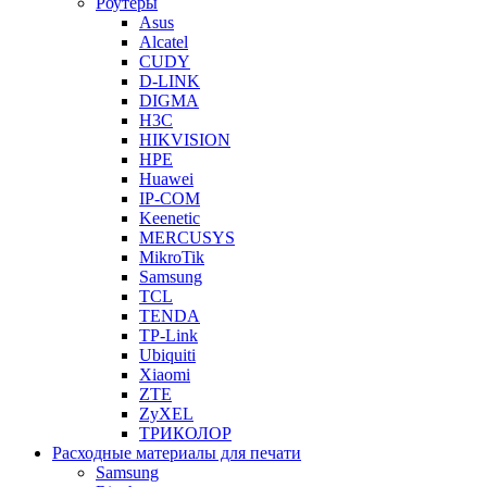
Роутеры
Asus
Alcatel
CUDY
D-LINK
DIGMA
H3C
HIKVISION
HPE
Huawei
IP-COM
Keenetic
MERCUSYS
MikroTik
Samsung
TCL
TENDA
TP-Link
Ubiquiti
Xiaomi
ZTE
ZyXEL
ТРИКОЛОР
Расходные материалы для печати
Samsung