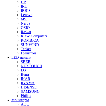
HP
IRU
IRBIS
Lenovo
MSI
Nerpa
OSIO
Raskat
RDW Computers
ROMBICA
SUNWIND
Teclast
Гравитон
LED панели
SBER
NEXTOUCH
LG
Benq
IKAR
IIYAMA
HISENSE
SAMSUNG
Philips
Мониторы
AOC