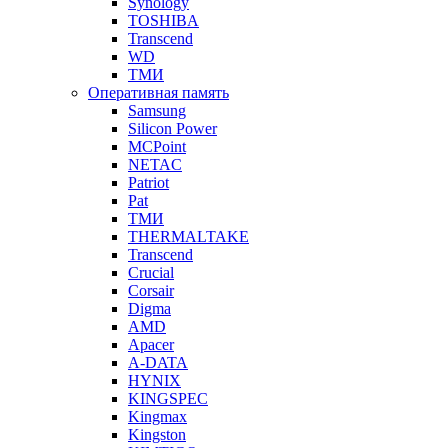
Synology
TOSHIBA
Transcend
WD
ТМИ
Оперативная память
Samsung
Silicon Power
MCPoint
NETAC
Patriot
Pat
ТМИ
THERMALTAKE
Transcend
Crucial
Corsair
Digma
AMD
Apacer
A-DATA
HYNIX
KINGSPEC
Kingmax
Kingston