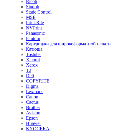
Ricoh
Sindoh
Static Control
MSE
Print-Rite
NVPrint
Panasonic
Pantum
Картриджи для широкоформатной печати
Катюша
Toshiba
Xiaomi
Xerox
T2
Deli
COPYRITE
Digma
Lexmark
Canon
Cactus
Brother
Avision
Epson
Huawei
KYOCERA