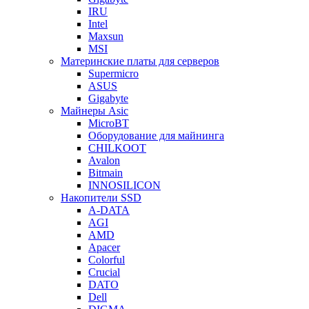
IRU
Intel
Maxsun
MSI
Материнские платы для серверов
Supermicro
ASUS
Gigabyte
Майнеры Asic
MicroBT
Оборудование для майнинга
CHILKOOT
Avalon
Bitmain
INNOSILICON
Накопители SSD
A-DATA
AGI
AMD
Apacer
Colorful
Crucial
DATO
Dell