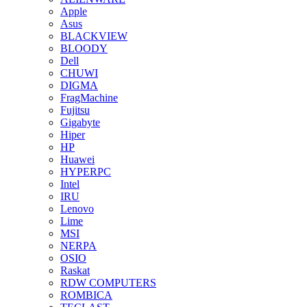
Apple
Asus
BLACKVIEW
BLOODY
Dell
CHUWI
DIGMA
FragMachine
Fujitsu
Gigabyte
Hiper
HP
Huawei
HYPERPC
Intel
IRU
Lenovo
Lime
MSI
NERPA
OSIO
Raskat
RDW COMPUTERS
ROMBICA