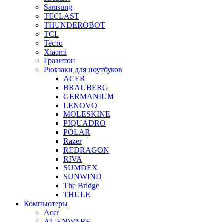
Samsung
TECLAST
THUNDEROBOT
TCL
Tecno
Xiaomi
Гравитон
Рюкзаки для ноутбуков
ACER
BRAUBERG
GERMANIUM
LENOVO
MOLESKINE
PIQUADRO
POLAR
Razer
REDRAGON
RIVA
SUMDEX
SUNWIND
The Bridge
THULE
Компьютеры
Acer
ALIENWARE