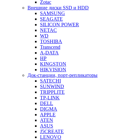
Zotac
Внешние диски SSD и HDD
SAMSUNG
SEAGATE
SILICON POWER
NETAC
WD
TOSHIBA
Transcend
A-DATA
HP
KINGSTON
HIKVISION
Док-станции, порт-репликаторы
SATECHI
SUNWIND
TRIPPLITE
TP-LINK
DELL
DIGMA
APPLE
ATEN
ASUS
J5CREATE
LENOVO