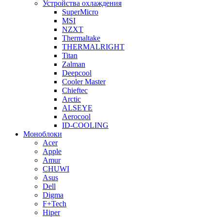
Устройства охлаждения
SuperMicro
MSI
NZXT
Thermaltake
THERMALRIGHT
Titan
Zalman
Deepcool
Cooler Master
Chieftec
Arctic
ALSEYE
Aerocool
ID-COOLING
Моноблоки
Acer
Apple
Amur
CHUWI
Asus
Dell
Digma
F+Tech
Hiper