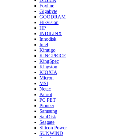
DIGMA
Foxline
Gigabyte
GOODRAM
Hikvision
HP
INDILINX
Innodisk
Intel
Kimtigo
KINGPRICE
KingSpec
Kingston
KIOXIA
Micron
MSI
Netac
Patriot
PC PET
Pioneer
Samsung
SanDisk
Seagate
Silicon Power
SUNWIND