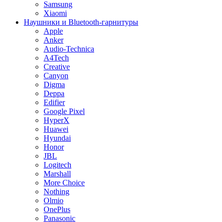
Samsung
Xiaomi
Наушники и Bluetooth-гарнитуры
Apple
Anker
Audio-Technica
A4Tech
Creative
Canyon
Digma
Deppa
Edifier
Google Pixel
HyperX
Huawei
Hyundai
Honor
JBL
Logitech
Marshall
More Choice
Nothing
Olmio
OnePlus
Panasonic