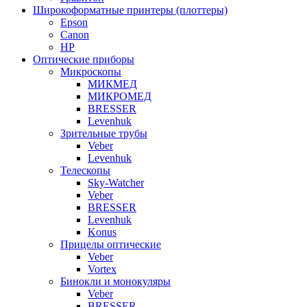
Широкоформатные принтеры (плоттеры)
Epson
Canon
HP
Оптические приборы
Микроскопы
МИКМЕД
МИКРОМЕД
BRESSER
Levenhuk
Зрительные трубы
Veber
Levenhuk
Телескопы
Sky-Watcher
Veber
BRESSER
Levenhuk
Konus
Прицелы оптические
Veber
Vortex
Бинокли и монокуляры
Veber
BRESSER