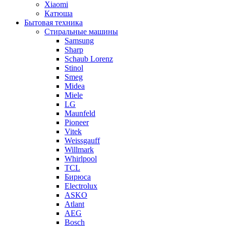
Xiaomi
Катюша
Бытовая техника
Стиральные машины
Samsung
Sharp
Schaub Lorenz
Stinol
Smeg
Midea
Miele
LG
Maunfeld
Pioneer
Vitek
Weissgauff
Willmark
Whirlpool
TCL
Бирюса
Electrolux
ASKO
Atlant
AEG
Bosch