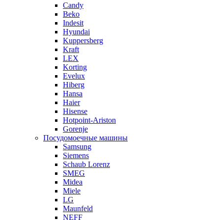
Candy
Beko
Indesit
Hyundai
Kuppersberg
Kraft
LEX
Korting
Evelux
Hiberg
Hansa
Haier
Hisense
Hotpoint-Ariston
Gorenje
Посудомоечные машины
Samsung
Siemens
Schaub Lorenz
SMEG
Midea
Miele
LG
Maunfeld
NEFF