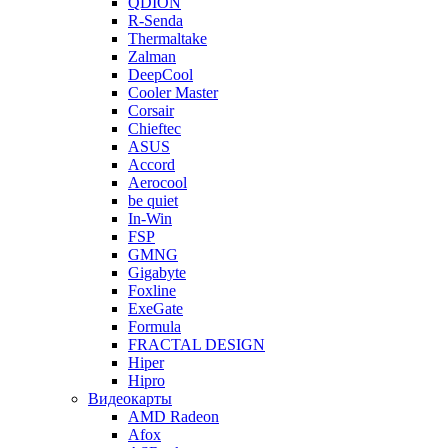
QDION
R-Senda
Thermaltake
Zalman
DeepCool
Cooler Master
Corsair
Chieftec
ASUS
Accord
Aerocool
be quiet
In-Win
FSP
GMNG
Gigabyte
Foxline
ExeGate
Formula
FRACTAL DESIGN
Hiper
Hipro
Видеокарты
AMD Radeon
Afox