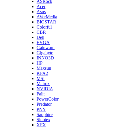
ASRock
Acer
Asus
AVerMedia
BIOSTAR
Colorful
CBR
Dell
EVGA
Gainward
Gigabyte
INNO3D
HP
Maxsun
KFA2
MSI
Matrox
NVIDIA
Palit
PowerColor
Predator
PNY
Sapphire
Sinotex
XFX