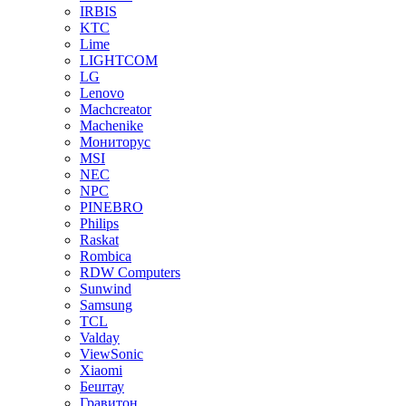
IRBIS
KTC
Lime
LIGHTCOM
LG
Lenovo
Machcreator
Machenike
Мониторус
MSI
NEC
NPC
PINEBRO
Philips
Raskat
Rombica
RDW Computers
Sunwind
Samsung
TCL
Valday
ViewSonic
Xiaomi
Бештау
Гравитон