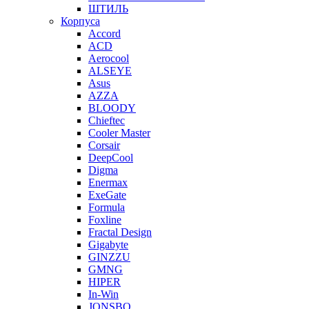
ШТИЛЬ
Корпуса
Accord
ACD
Aerocool
ALSEYE
Asus
AZZA
BLOODY
Chieftec
Cooler Master
Corsair
DeepCool
Digma
Enermax
ExeGate
Formula
Foxline
Fractal Design
Gigabyte
GINZZU
GMNG
HIPER
In-Win
JONSBO