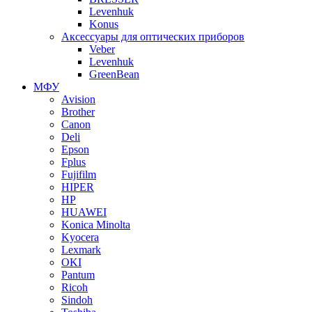
Levenhuk
Konus
Аксессуары для оптических приборов
Veber
Levenhuk
GreenBean
МФУ
Avision
Brother
Canon
Deli
Epson
Fplus
Fujifilm
HIPER
HP
HUAWEI
Konica Minolta
Kyocera
Lexmark
OKI
Pantum
Ricoh
Sindoh