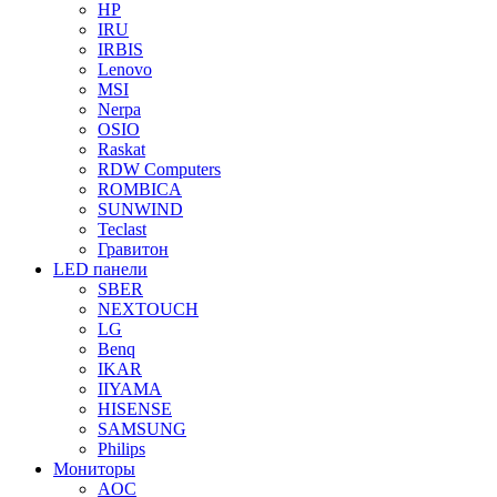
HP
IRU
IRBIS
Lenovo
MSI
Nerpa
OSIO
Raskat
RDW Computers
ROMBICA
SUNWIND
Teclast
Гравитон
LED панели
SBER
NEXTOUCH
LG
Benq
IKAR
IIYAMA
HISENSE
SAMSUNG
Philips
Мониторы
AOC