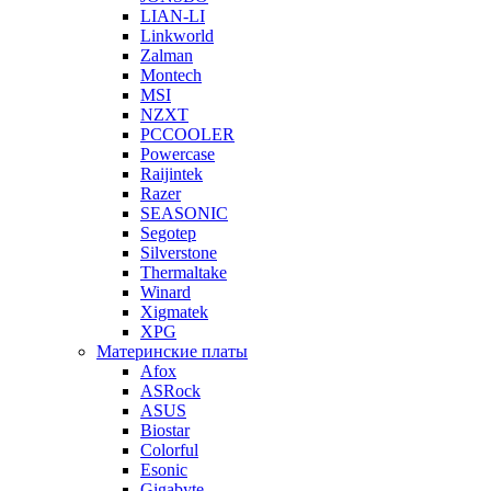
LIAN-LI
Linkworld
Zalman
Montech
MSI
NZXT
PCCOOLER
Powercase
Raijintek
Razer
SEASONIC
Segotep
Silverstone
Thermaltake
Winard
Xigmatek
XPG
Материнские платы
Afox
ASRock
ASUS
Biostar
Colorful
Esonic
Gigabyte