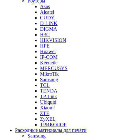
Роутеры
Asus
Alcatel
CUDY
D-LINK
DIGMA
H3C
HIKVISION
HPE
Huawei
IP-COM
Keenetic
MERCUSYS
MikroTik
Samsung
TCL
TENDA
TP-Link
Ubiquiti
Xiaomi
ZTE
ZyXEL
ТРИКОЛОР
Расходные материалы для печати
Samsung