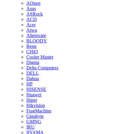
AOpen
Asus
ASRock
ACD
Acer
Aiwa
Alienware
BLOODY
Benq
CHiQ
Cooler Master
Digma
Delta Computers
DELL
Dahua
HP
HISENSE
Huawei
Hiper
Hikvision
FragMachine
Gigabyte
GMNG
IRU
IIYAMA