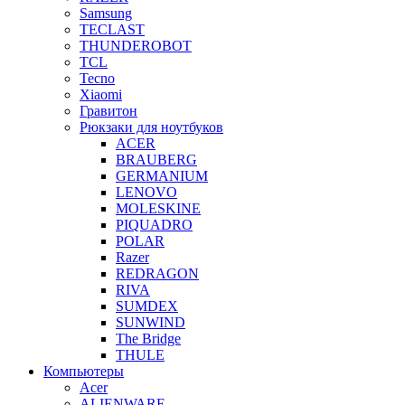
Samsung
TECLAST
THUNDEROBOT
TCL
Tecno
Xiaomi
Гравитон
Рюкзаки для ноутбуков
ACER
BRAUBERG
GERMANIUM
LENOVO
MOLESKINE
PIQUADRO
POLAR
Razer
REDRAGON
RIVA
SUMDEX
SUNWIND
The Bridge
THULE
Компьютеры
Acer
ALIENWARE