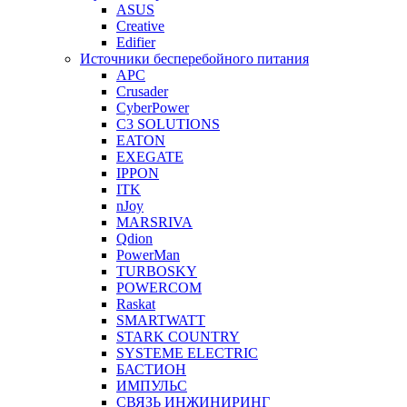
ASUS
Creative
Edifier
Источники бесперебойного питания
APC
Crusader
CyberPower
C3 SOLUTIONS
EATON
EXEGATE
IPPON
ITK
nJoy
MARSRIVA
Qdion
PowerMan
TURBOSKY
POWERCOM
Raskat
SMARTWATT
STARK COUNTRY
SYSTEME ELECTRIC
БАСТИОН
ИМПУЛЬС
СВЯЗЬ ИНЖИНИРИНГ