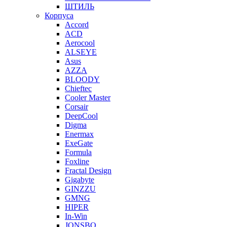
ШТИЛЬ
Корпуса
Accord
ACD
Aerocool
ALSEYE
Asus
AZZA
BLOODY
Chieftec
Cooler Master
Corsair
DeepCool
Digma
Enermax
ExeGate
Formula
Foxline
Fractal Design
Gigabyte
GINZZU
GMNG
HIPER
In-Win
JONSBO