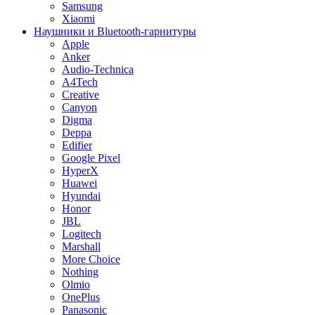
Samsung
Xiaomi
Наушники и Bluetooth-гарнитуры
Apple
Anker
Audio-Technica
A4Tech
Creative
Canyon
Digma
Deppa
Edifier
Google Pixel
HyperX
Huawei
Hyundai
Honor
JBL
Logitech
Marshall
More Choice
Nothing
Olmio
OnePlus
Panasonic