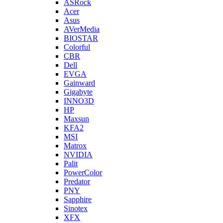
ASRock
Acer
Asus
AVerMedia
BIOSTAR
Colorful
CBR
Dell
EVGA
Gainward
Gigabyte
INNO3D
HP
Maxsun
KFA2
MSI
Matrox
NVIDIA
Palit
PowerColor
Predator
PNY
Sapphire
Sinotex
XFX