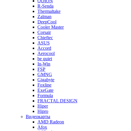
QDION
R-Senda
Thermaltake
Zalman
DeepCool
Cooler Master
Corsair
Chieftec
ASUS
Accord
Aerocool
be quiet
In-Win
FSP
GMNG
Gigabyte
Foxline
ExeGate
Formula
FRACTAL DESIGN
Hiper
Hipro
Видеокарты
AMD Radeon
Afox