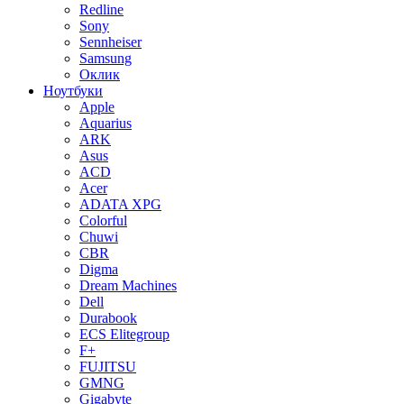
Redline
Sony
Sennheiser
Samsung
Оклик
Ноутбуки
Apple
Aquarius
ARK
Asus
ACD
Acer
ADATA XPG
Colorful
Chuwi
CBR
Digma
Dream Machines
Dell
Durabook
ECS Elitegroup
F+
FUJITSU
GMNG
Gigabyte