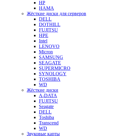
HP
HAMA
Жёсткие диски для серверов
DELL
DOTHILL
FUJITSU
HPE
Intel
LENOVO
Micron
SAMSUNG
SEAGATE
SUPERMICRO
SYNOLOGY
TOSHIBA
WD
Жёсткие диски
A-DATA
FUJITSU
Seagate
DELL
Toshiba
Transcend
WD
Звуковые карты