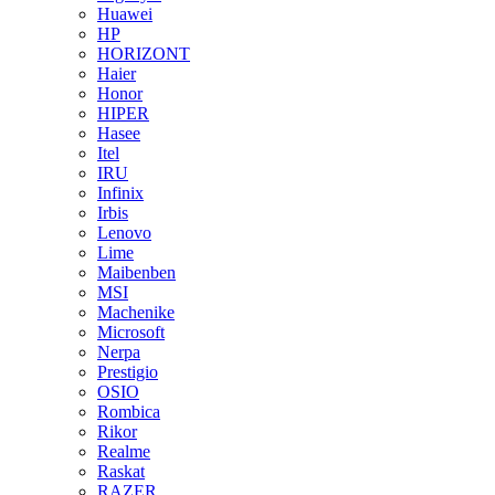
Huawei
HP
HORIZONT
Haier
Honor
HIPER
Hasee
Itel
IRU
Infinix
Irbis
Lenovo
Lime
Maibenben
MSI
Machenike
Microsoft
Nerpa
Prestigio
OSIO
Rombica
Rikor
Realme
Raskat
RAZER