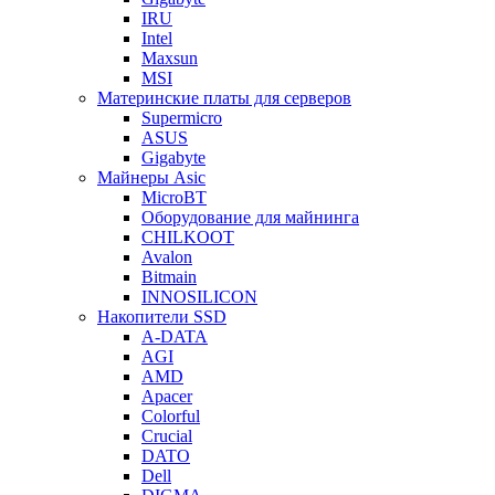
IRU
Intel
Maxsun
MSI
Материнские платы для серверов
Supermicro
ASUS
Gigabyte
Майнеры Asic
MicroBT
Оборудование для майнинга
CHILKOOT
Avalon
Bitmain
INNOSILICON
Накопители SSD
A-DATA
AGI
AMD
Apacer
Colorful
Crucial
DATO
Dell