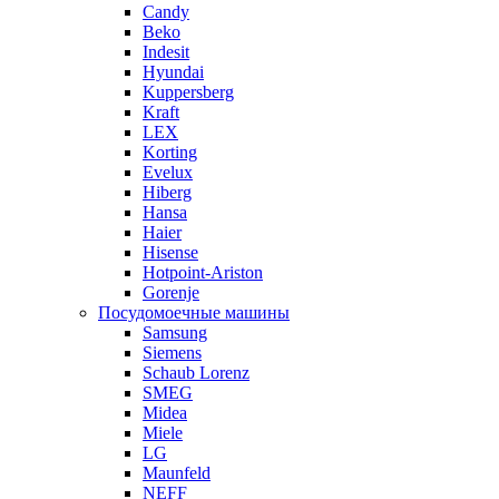
Candy
Beko
Indesit
Hyundai
Kuppersberg
Kraft
LEX
Korting
Evelux
Hiberg
Hansa
Haier
Hisense
Hotpoint-Ariston
Gorenje
Посудомоечные машины
Samsung
Siemens
Schaub Lorenz
SMEG
Midea
Miele
LG
Maunfeld
NEFF