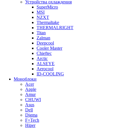
Устройства охлаждения
SuperMicro
MSI
NZXT
Thermaltake
THERMALRIGHT
Titan
Zalman
Deepcool
Cooler Master
Chieftec
Arctic
ALSEYE
Aerocool
ID-COOLING
Моноблоки
Acer
Apple
Amur
CHUWI
Asus
Dell
Digma
F+Tech
Hiper