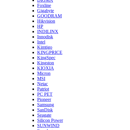
DIGMA
Foxline
Gigabyte
GOODRAM
Hikvision
HP
INDILINX
Innodisk
Intel
Kimtigo
KINGPRICE
KingSpec
Kingston
KIOXIA
Micron
MSI
Netac
Patriot
PC PET
Pioneer
Samsung
SanDisk
Seagate
Silicon Power
SUNWIND