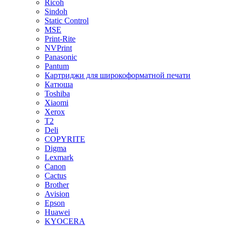
Ricoh
Sindoh
Static Control
MSE
Print-Rite
NVPrint
Panasonic
Pantum
Картриджи для широкоформатной печати
Катюша
Toshiba
Xiaomi
Xerox
T2
Deli
COPYRITE
Digma
Lexmark
Canon
Cactus
Brother
Avision
Epson
Huawei
KYOCERA