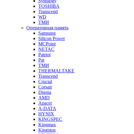
Synology
TOSHIBA
Transcend
WD
ТМИ
Оперативная память
Samsung
Silicon Power
MCPoint
NETAC
Patriot
Pat
ТМИ
THERMALTAKE
Transcend
Crucial
Corsair
Digma
AMD
Apacer
A-DATA
HYNIX
KINGSPEC
Kingmax
Kingston