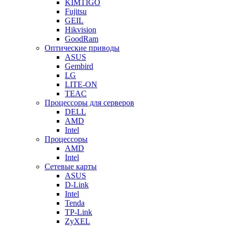
KIMTIGO
Fujitsu
GEIL
Hikvision
GoodRam
Оптические приводы
ASUS
Gembird
LG
LITE-ON
TEAC
Процессоры для серверов
DELL
AMD
Intel
Процессоры
AMD
Intel
Сетевые карты
ASUS
D-Link
Intel
Tenda
TP-Link
ZyXEL