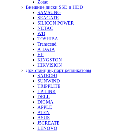
Zotac
Внешние диски SSD и HDD
SAMSUNG
SEAGATE
SILICON POWER
NETAC
WD
TOSHIBA
Transcend
A-DATA
HP
KINGSTON
HIKVISION
Док-станции, порт-репликаторы
SATECHI
SUNWIND
TRIPPLITE
TP-LINK
DELL
DIGMA
APPLE
ATEN
ASUS
J5CREATE
LENOVO