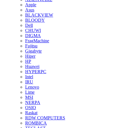
Apple
Asus
BLACKVIEW
BLOODY
Dell
CHUWI
DIGMA
FragMachine
Fujitsu
Gigabyte
Hiper
HP
Huawei
HYPERPC
Intel
IRU
Lenovo
Lime
MSI
NERPA
OSIO
Raskat
RDW COMPUTERS
ROMBICA