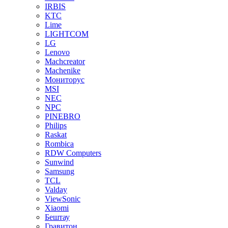
IRBIS
KTC
Lime
LIGHTCOM
LG
Lenovo
Machcreator
Machenike
Мониторус
MSI
NEC
NPC
PINEBRO
Philips
Raskat
Rombica
RDW Computers
Sunwind
Samsung
TCL
Valday
ViewSonic
Xiaomi
Бештау
Гравитон