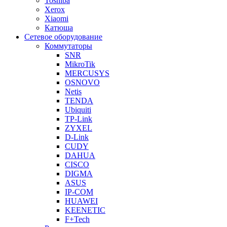
Toshiba
Xerox
Xiaomi
Катюша
Сетевое оборудование
Коммутаторы
SNR
MikroTik
MERCUSYS
OSNOVO
Netis
TENDA
Ubiquiti
TP-Link
ZYXEL
D-Link
CUDY
DAHUA
CISCO
DIGMA
ASUS
IP-COM
HUAWEI
KEENETIC
F+Tech