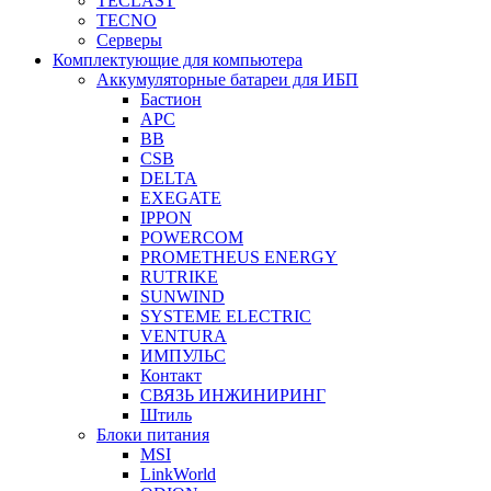
TECLAST
TECNO
Серверы
Комплектующие для компьютера
Аккумуляторные батареи для ИБП
Бастион
APC
BB
CSB
DELTA
EXEGATE
IPPON
POWERCOM
PROMETHEUS ENERGY
RUTRIKE
SUNWIND
SYSTEME ELECTRIC
VENTURA
ИМПУЛЬС
Контакт
СВЯЗЬ ИНЖИНИРИНГ
Штиль
Блоки питания
MSI
LinkWorld