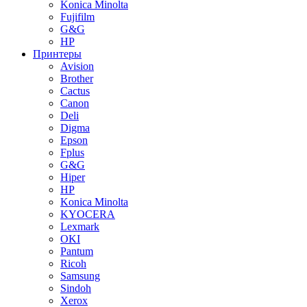
Konica Minolta
Fujifilm
G&G
HP
Принтеры
Avision
Brother
Cactus
Canon
Deli
Digma
Epson
Fplus
G&G
Hiper
HP
Konica Minolta
KYOCERA
Lexmark
OKI
Pantum
Ricoh
Samsung
Sindoh
Xerox