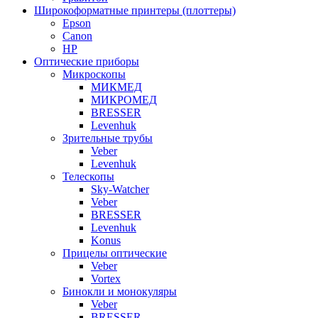
Широкоформатные принтеры (плоттеры)
Epson
Canon
HP
Оптические приборы
Микроскопы
МИКМЕД
МИКРОМЕД
BRESSER
Levenhuk
Зрительные трубы
Veber
Levenhuk
Телескопы
Sky-Watcher
Veber
BRESSER
Levenhuk
Konus
Прицелы оптические
Veber
Vortex
Бинокли и монокуляры
Veber
BRESSER