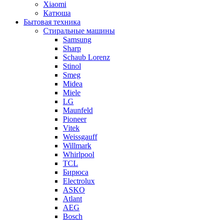
Xiaomi
Катюша
Бытовая техника
Стиральные машины
Samsung
Sharp
Schaub Lorenz
Stinol
Smeg
Midea
Miele
LG
Maunfeld
Pioneer
Vitek
Weissgauff
Willmark
Whirlpool
TCL
Бирюса
Electrolux
ASKO
Atlant
AEG
Bosch