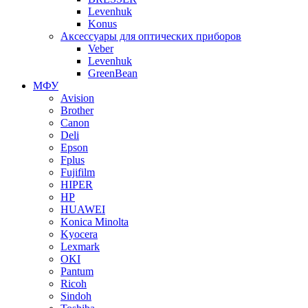
Levenhuk
Konus
Аксессуары для оптических приборов
Veber
Levenhuk
GreenBean
МФУ
Avision
Brother
Canon
Deli
Epson
Fplus
Fujifilm
HIPER
HP
HUAWEI
Konica Minolta
Kyocera
Lexmark
OKI
Pantum
Ricoh
Sindoh