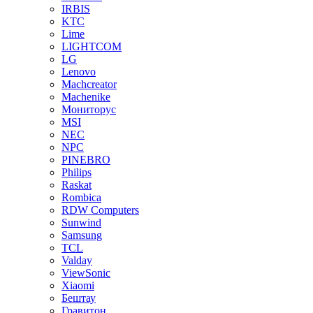
IRBIS
KTC
Lime
LIGHTCOM
LG
Lenovo
Machcreator
Machenike
Мониторус
MSI
NEC
NPC
PINEBRO
Philips
Raskat
Rombica
RDW Computers
Sunwind
Samsung
TCL
Valday
ViewSonic
Xiaomi
Бештау
Гравитон