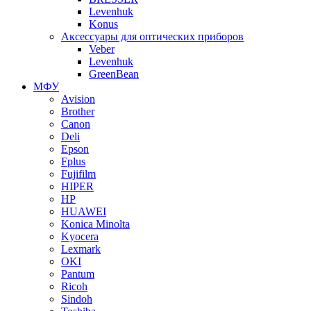
Levenhuk
Konus
Аксессуары для оптических приборов
Veber
Levenhuk
GreenBean
МФУ
Avision
Brother
Canon
Deli
Epson
Fplus
Fujifilm
HIPER
HP
HUAWEI
Konica Minolta
Kyocera
Lexmark
OKI
Pantum
Ricoh
Sindoh