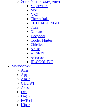
Устройства охлаждения
SuperMicro
MSI
NZXT
Thermaltake
THERMALRIGHT
Titan
Zalman
Deepcool
Cooler Master
Chieftec
Arctic
ALSEYE
Aerocool
ID-COOLING
Моноблоки
Acer
Apple
Amur
CHUWI
Asus
Dell
Digma
F+Tech
Hiper