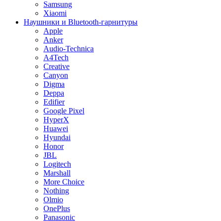
Samsung
Xiaomi
Наушники и Bluetooth-гарнитуры
Apple
Anker
Audio-Technica
A4Tech
Creative
Canyon
Digma
Deppa
Edifier
Google Pixel
HyperX
Huawei
Hyundai
Honor
JBL
Logitech
Marshall
More Choice
Nothing
Olmio
OnePlus
Panasonic