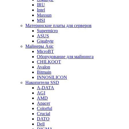
IRU
Intel
Maxsun
MSI
Материнские платы для серверов
Supermicro
ASUS
Gigabyte
Майнеры Asic
MicroBT
Оборудование для майнинга
CHILKOOT
Avalon
Bitmain
INNOSILICON
Накопители SSD
A-DATA
AGI
AMD
Apacer
Colorful
Crucial
DATO
Dell