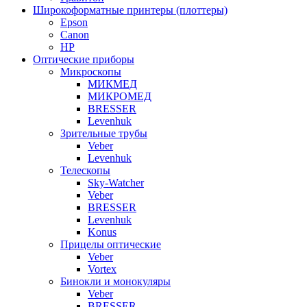
Широкоформатные принтеры (плоттеры)
Epson
Canon
HP
Оптические приборы
Микроскопы
МИКМЕД
МИКРОМЕД
BRESSER
Levenhuk
Зрительные трубы
Veber
Levenhuk
Телескопы
Sky-Watcher
Veber
BRESSER
Levenhuk
Konus
Прицелы оптические
Veber
Vortex
Бинокли и монокуляры
Veber
BRESSER