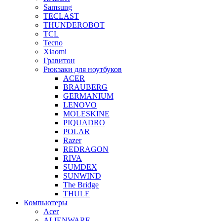
Samsung
TECLAST
THUNDEROBOT
TCL
Tecno
Xiaomi
Гравитон
Рюкзаки для ноутбуков
ACER
BRAUBERG
GERMANIUM
LENOVO
MOLESKINE
PIQUADRO
POLAR
Razer
REDRAGON
RIVA
SUMDEX
SUNWIND
The Bridge
THULE
Компьютеры
Acer
ALIENWARE