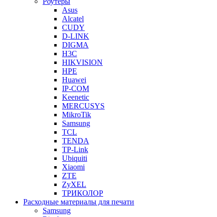
Роутеры
Asus
Alcatel
CUDY
D-LINK
DIGMA
H3C
HIKVISION
HPE
Huawei
IP-COM
Keenetic
MERCUSYS
MikroTik
Samsung
TCL
TENDA
TP-Link
Ubiquiti
Xiaomi
ZTE
ZyXEL
ТРИКОЛОР
Расходные материалы для печати
Samsung