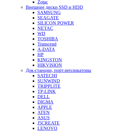
Zotac
Внешние диски SSD и HDD
SAMSUNG
SEAGATE
SILICON POWER
NETAC
WD
TOSHIBA
Transcend
A-DATA
HP
KINGSTON
HIKVISION
Док-станции, порт-репликаторы
SATECHI
SUNWIND
TRIPPLITE
TP-LINK
DELL
DIGMA
APPLE
ATEN
ASUS
J5CREATE
LENOVO