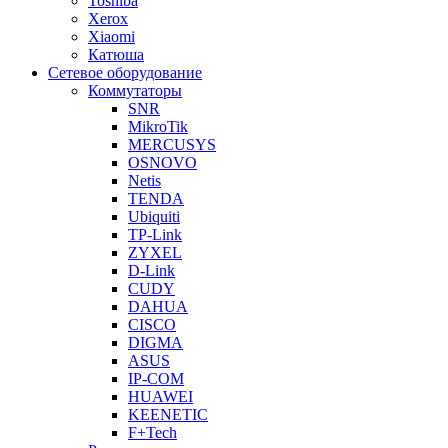
Toshiba
Xerox
Xiaomi
Катюша
Сетевое оборудование
Коммутаторы
SNR
MikroTik
MERCUSYS
OSNOVO
Netis
TENDA
Ubiquiti
TP-Link
ZYXEL
D-Link
CUDY
DAHUA
CISCO
DIGMA
ASUS
IP-COM
HUAWEI
KEENETIC
F+Tech