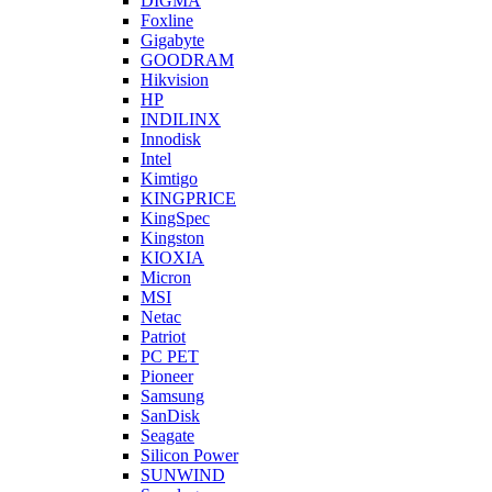
DIGMA
Foxline
Gigabyte
GOODRAM
Hikvision
HP
INDILINX
Innodisk
Intel
Kimtigo
KINGPRICE
KingSpec
Kingston
KIOXIA
Micron
MSI
Netac
Patriot
PC PET
Pioneer
Samsung
SanDisk
Seagate
Silicon Power
SUNWIND