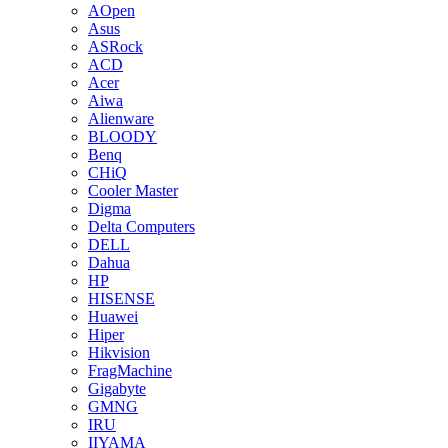
AOpen
Asus
ASRock
ACD
Acer
Aiwa
Alienware
BLOODY
Benq
CHiQ
Cooler Master
Digma
Delta Computers
DELL
Dahua
HP
HISENSE
Huawei
Hiper
Hikvision
FragMachine
Gigabyte
GMNG
IRU
IIYAMA