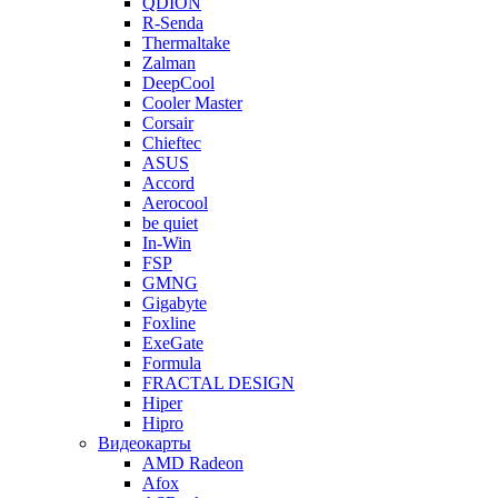
QDION
R-Senda
Thermaltake
Zalman
DeepCool
Cooler Master
Corsair
Chieftec
ASUS
Accord
Aerocool
be quiet
In-Win
FSP
GMNG
Gigabyte
Foxline
ExeGate
Formula
FRACTAL DESIGN
Hiper
Hipro
Видеокарты
AMD Radeon
Afox