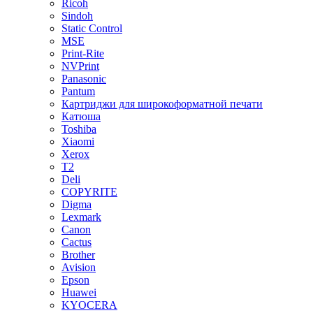
Ricoh
Sindoh
Static Control
MSE
Print-Rite
NVPrint
Panasonic
Pantum
Картриджи для широкоформатной печати
Катюша
Toshiba
Xiaomi
Xerox
T2
Deli
COPYRITE
Digma
Lexmark
Canon
Cactus
Brother
Avision
Epson
Huawei
KYOCERA