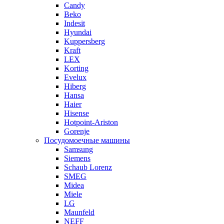
Candy
Beko
Indesit
Hyundai
Kuppersberg
Kraft
LEX
Korting
Evelux
Hiberg
Hansa
Haier
Hisense
Hotpoint-Ariston
Gorenje
Посудомоечные машины
Samsung
Siemens
Schaub Lorenz
SMEG
Midea
Miele
LG
Maunfeld
NEFF