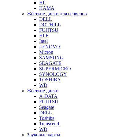
HP
HAMA
Жёсткие диски для серверов
DELL
DOTHILL
FUJITSU
HPE
Intel
LENOVO
Micron
SAMSUNG
SEAGATE
SUPERMICRO
SYNOLOGY
TOSHIBA
WD
Жёсткие диски
A-DATA
FUJITSU
Seagate
DELL
Toshiba
Transcend
WD
Звуковые карты