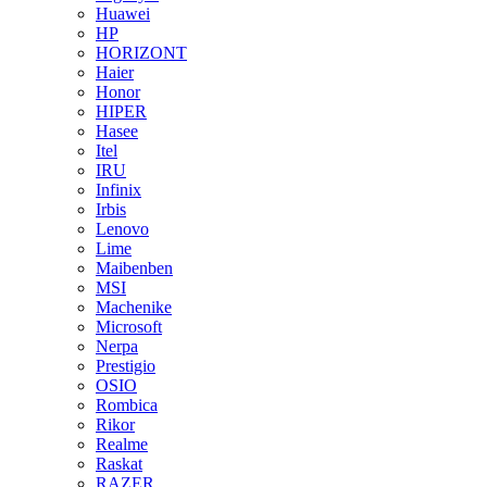
Huawei
HP
HORIZONT
Haier
Honor
HIPER
Hasee
Itel
IRU
Infinix
Irbis
Lenovo
Lime
Maibenben
MSI
Machenike
Microsoft
Nerpa
Prestigio
OSIO
Rombica
Rikor
Realme
Raskat
RAZER