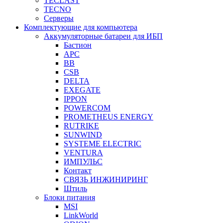
TECLAST
TECNO
Серверы
Комплектующие для компьютера
Аккумуляторные батареи для ИБП
Бастион
APC
BB
CSB
DELTA
EXEGATE
IPPON
POWERCOM
PROMETHEUS ENERGY
RUTRIKE
SUNWIND
SYSTEME ELECTRIC
VENTURA
ИМПУЛЬС
Контакт
СВЯЗЬ ИНЖИНИРИНГ
Штиль
Блоки питания
MSI
LinkWorld