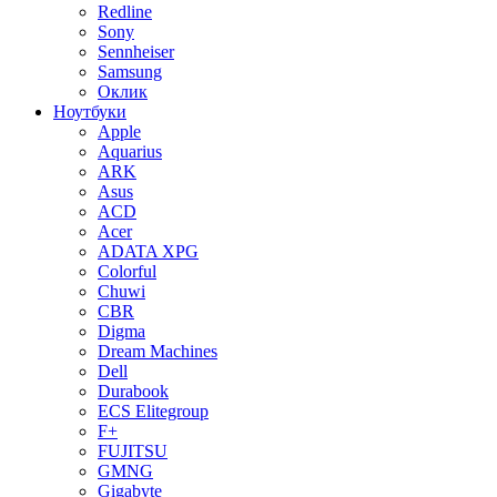
Redline
Sony
Sennheiser
Samsung
Оклик
Ноутбуки
Apple
Aquarius
ARK
Asus
ACD
Acer
ADATA XPG
Colorful
Chuwi
CBR
Digma
Dream Machines
Dell
Durabook
ECS Elitegroup
F+
FUJITSU
GMNG
Gigabyte