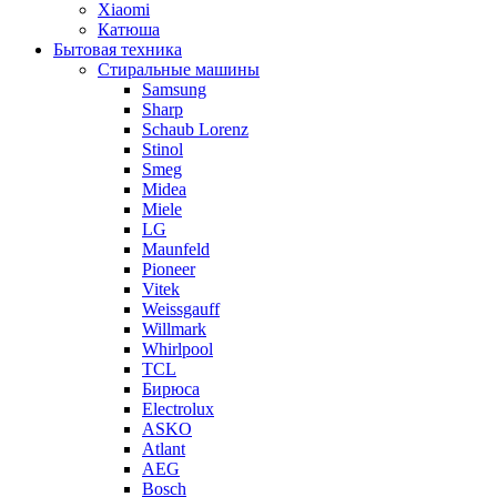
Xiaomi
Катюша
Бытовая техника
Стиральные машины
Samsung
Sharp
Schaub Lorenz
Stinol
Smeg
Midea
Miele
LG
Maunfeld
Pioneer
Vitek
Weissgauff
Willmark
Whirlpool
TCL
Бирюса
Electrolux
ASKO
Atlant
AEG
Bosch