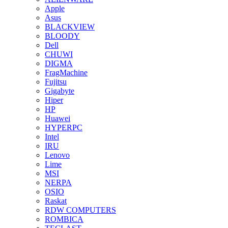
Apple
Asus
BLACKVIEW
BLOODY
Dell
CHUWI
DIGMA
FragMachine
Fujitsu
Gigabyte
Hiper
HP
Huawei
HYPERPC
Intel
IRU
Lenovo
Lime
MSI
NERPA
OSIO
Raskat
RDW COMPUTERS
ROMBICA