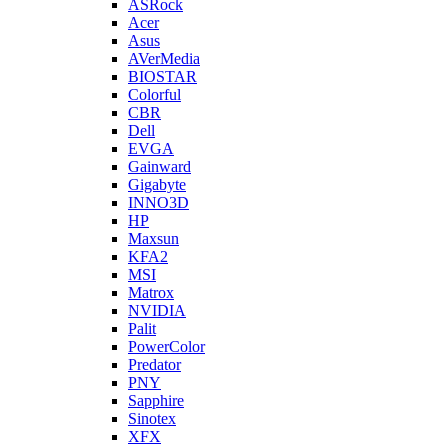
ASRock
Acer
Asus
AVerMedia
BIOSTAR
Colorful
CBR
Dell
EVGA
Gainward
Gigabyte
INNO3D
HP
Maxsun
KFA2
MSI
Matrox
NVIDIA
Palit
PowerColor
Predator
PNY
Sapphire
Sinotex
XFX