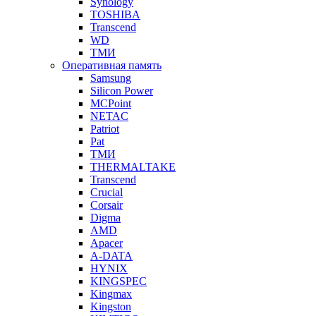
Synology
TOSHIBA
Transcend
WD
ТМИ
Оперативная память
Samsung
Silicon Power
MCPoint
NETAC
Patriot
Pat
ТМИ
THERMALTAKE
Transcend
Crucial
Corsair
Digma
AMD
Apacer
A-DATA
HYNIX
KINGSPEC
Kingmax
Kingston