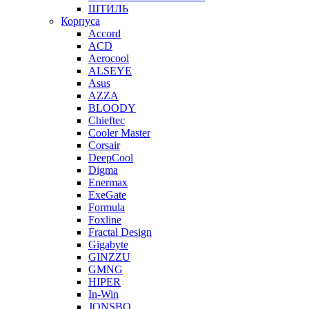
ШТИЛЬ
Корпуса
Accord
ACD
Aerocool
ALSEYE
Asus
AZZA
BLOODY
Chieftec
Cooler Master
Corsair
DeepCool
Digma
Enermax
ExeGate
Formula
Foxline
Fractal Design
Gigabyte
GINZZU
GMNG
HIPER
In-Win
JONSBO