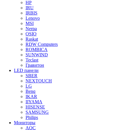
HP
IRU
IRBIS
Lenovo
MSI
Nerpa
OSIO
Raskat
RDW Computers
ROMBICA
SUNWIND
Teclast
Гравитон
LED панели
SBER
NEXTOUCH
LG
Benq
IKAR
IIYAMA
HISENSE
SAMSUNG
Philips
Мониторы
AOC