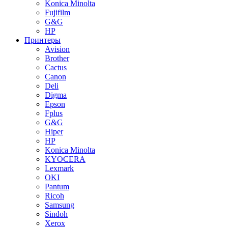
Konica Minolta
Fujifilm
G&G
HP
Принтеры
Avision
Brother
Cactus
Canon
Deli
Digma
Epson
Fplus
G&G
Hiper
HP
Konica Minolta
KYOCERA
Lexmark
OKI
Pantum
Ricoh
Samsung
Sindoh
Xerox