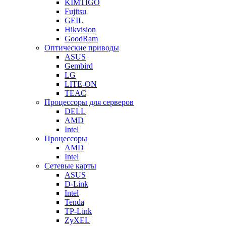
KIMTIGO
Fujitsu
GEIL
Hikvision
GoodRam
Оптические приводы
ASUS
Gembird
LG
LITE-ON
TEAC
Процессоры для серверов
DELL
AMD
Intel
Процессоры
AMD
Intel
Сетевые карты
ASUS
D-Link
Intel
Tenda
TP-Link
ZyXEL