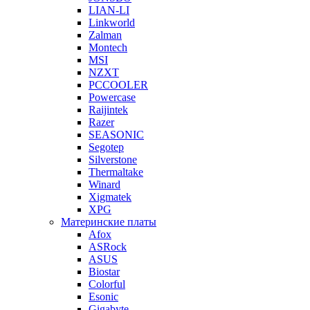
LIAN-LI
Linkworld
Zalman
Montech
MSI
NZXT
PCCOOLER
Powercase
Raijintek
Razer
SEASONIC
Segotep
Silverstone
Thermaltake
Winard
Xigmatek
XPG
Материнские платы
Afox
ASRock
ASUS
Biostar
Colorful
Esonic
Gigabyte