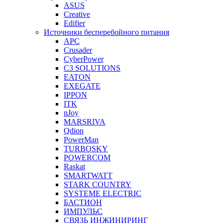
ASUS
Creative
Edifier
Источники бесперебойного питания
APC
Crusader
CyberPower
C3 SOLUTIONS
EATON
EXEGATE
IPPON
ITK
nJoy
MARSRIVA
Qdion
PowerMan
TURBOSKY
POWERCOM
Raskat
SMARTWATT
STARK COUNTRY
SYSTEME ELECTRIC
БАСТИОН
ИМПУЛЬС
СВЯЗЬ ИНЖИНИРИНГ