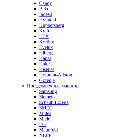
Candy
Beko
Indesit
Hyundai
Kuppersberg
Kraft
LEX
Korting
Evelux
Hiberg
Hansa
Haier
Hisense
Hotpoint-Ariston
Gorenje
Посудомоечные машины
Samsung
Siemens
Schaub Lorenz
SMEG
Midea
Miele
LG
Maunfeld
NEFF