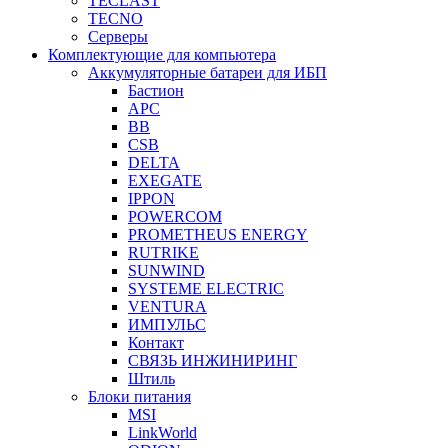
TECLAST
TECNO
Серверы
Комплектующие для компьютера
Аккумуляторные батареи для ИБП
Бастион
APC
BB
CSB
DELTA
EXEGATE
IPPON
POWERCOM
PROMETHEUS ENERGY
RUTRIKE
SUNWIND
SYSTEME ELECTRIC
VENTURA
ИМПУЛЬС
Контакт
СВЯЗЬ ИНЖИНИРИНГ
Штиль
Блоки питания
MSI
LinkWorld