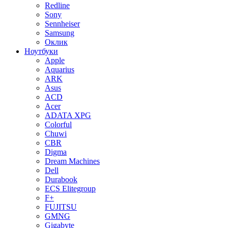
Redline
Sony
Sennheiser
Samsung
Оклик
Ноутбуки
Apple
Aquarius
ARK
Asus
ACD
Acer
ADATA XPG
Colorful
Chuwi
CBR
Digma
Dream Machines
Dell
Durabook
ECS Elitegroup
F+
FUJITSU
GMNG
Gigabyte