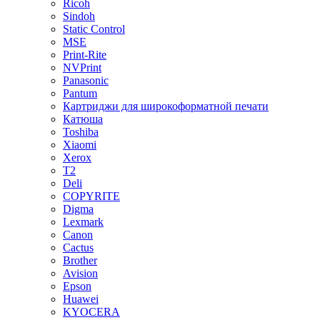
Ricoh
Sindoh
Static Control
MSE
Print-Rite
NVPrint
Panasonic
Pantum
Картриджи для широкоформатной печати
Катюша
Toshiba
Xiaomi
Xerox
T2
Deli
COPYRITE
Digma
Lexmark
Canon
Cactus
Brother
Avision
Epson
Huawei
KYOCERA