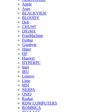
Apple
Asus
BLACKVIEW
BLOODY
Dell
CHUWI
DIGMA
FragMachine
Fujitsu
Gigabyte
Hiper
HP
Huawei
HYPERPC
Intel
IRU
Lenovo
Lime
MSI
NERPA
OSIO
Raskat
RDW COMPUTERS
ROMBICA