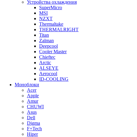
Устройства охлаждения
SuperMicro
MSI
NZXT
Thermaltake
THERMALRIGHT
Titan
Zalman
Deepcool
Cooler Master
Chieftec
Arctic
ALSEYE
Aerocool
ID-COOLING
Моноблоки
Acer
Apple
Amur
CHUWI
Asus
Dell
Digma
F+Tech
Hiper