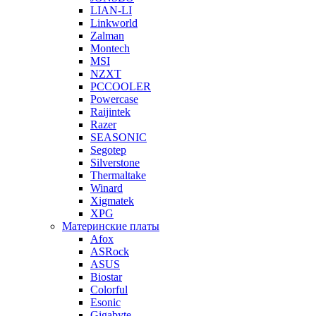
LIAN-LI
Linkworld
Zalman
Montech
MSI
NZXT
PCCOOLER
Powercase
Raijintek
Razer
SEASONIC
Segotep
Silverstone
Thermaltake
Winard
Xigmatek
XPG
Материнские платы
Afox
ASRock
ASUS
Biostar
Colorful
Esonic
Gigabyte