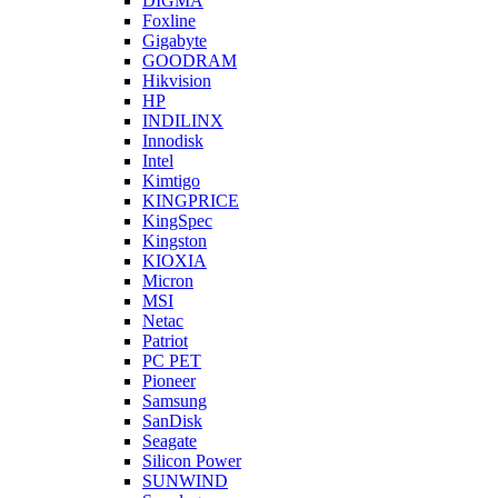
DIGMA
Foxline
Gigabyte
GOODRAM
Hikvision
HP
INDILINX
Innodisk
Intel
Kimtigo
KINGPRICE
KingSpec
Kingston
KIOXIA
Micron
MSI
Netac
Patriot
PC PET
Pioneer
Samsung
SanDisk
Seagate
Silicon Power
SUNWIND