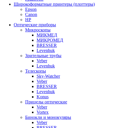
Широкоформатные принтеры (плоттеры)
Epson
Canon
HP
Оптические приборы
Микроскопы
МИКМЕД
МИКРОМЕД
BRESSER
Levenhuk
Зрительные трубы
Veber
Levenhuk
Телескопы
Sky-Watcher
Veber
BRESSER
Levenhuk
Konus
Прицелы оптические
Veber
Vortex
Бинокли и монокуляры
Veber
BRESSER