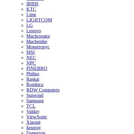
IRBIS
KTC
Lime
LIGHTCOM
LG
Lenovo
Machcreator
Machenike
Мониторус
MSI
NEC
NPC
PINEBRO
Philips
Raskat
Rombica
RDW Computers
Sunwind
Samsung
TCL
Valday
ViewSonic
Xiaomi
Бештау
Гравитон