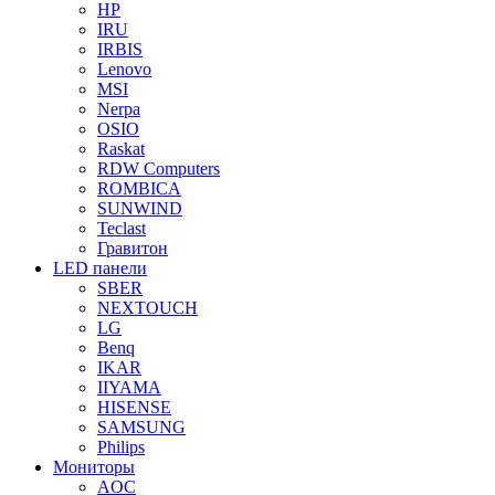
HP
IRU
IRBIS
Lenovo
MSI
Nerpa
OSIO
Raskat
RDW Computers
ROMBICA
SUNWIND
Teclast
Гравитон
LED панели
SBER
NEXTOUCH
LG
Benq
IKAR
IIYAMA
HISENSE
SAMSUNG
Philips
Мониторы
AOC