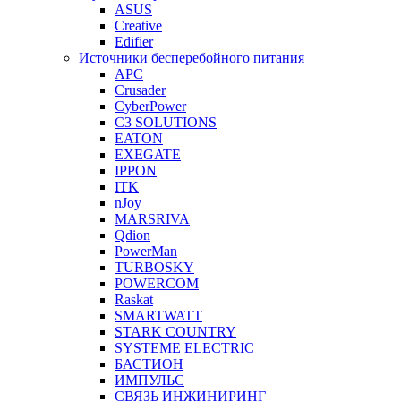
ASUS
Creative
Edifier
Источники бесперебойного питания
APC
Crusader
CyberPower
C3 SOLUTIONS
EATON
EXEGATE
IPPON
ITK
nJoy
MARSRIVA
Qdion
PowerMan
TURBOSKY
POWERCOM
Raskat
SMARTWATT
STARK COUNTRY
SYSTEME ELECTRIC
БАСТИОН
ИМПУЛЬС
СВЯЗЬ ИНЖИНИРИНГ