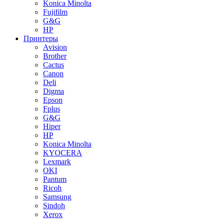
Konica Minolta
Fujifilm
G&G
HP
Принтеры
Avision
Brother
Cactus
Canon
Deli
Digma
Epson
Fplus
G&G
Hiper
HP
Konica Minolta
KYOCERA
Lexmark
OKI
Pantum
Ricoh
Samsung
Sindoh
Xerox