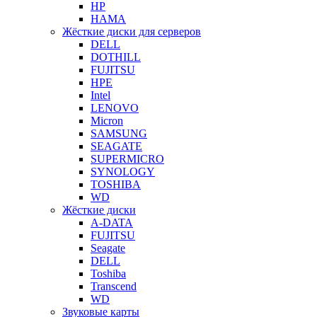
HP
HAMA
Жёсткие диски для серверов
DELL
DOTHILL
FUJITSU
HPE
Intel
LENOVO
Micron
SAMSUNG
SEAGATE
SUPERMICRO
SYNOLOGY
TOSHIBA
WD
Жёсткие диски
A-DATA
FUJITSU
Seagate
DELL
Toshiba
Transcend
WD
Звуковые карты