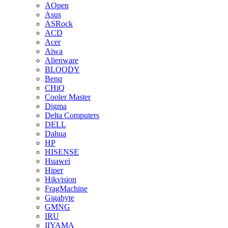
AOpen
Asus
ASRock
ACD
Acer
Aiwa
Alienware
BLOODY
Benq
CHiQ
Cooler Master
Digma
Delta Computers
DELL
Dahua
HP
HISENSE
Huawei
Hiper
Hikvision
FragMachine
Gigabyte
GMNG
IRU
IIYAMA