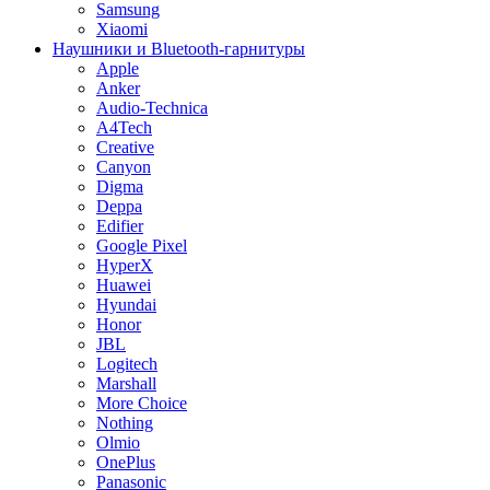
Samsung
Xiaomi
Наушники и Bluetooth-гарнитуры
Apple
Anker
Audio-Technica
A4Tech
Creative
Canyon
Digma
Deppa
Edifier
Google Pixel
HyperX
Huawei
Hyundai
Honor
JBL
Logitech
Marshall
More Choice
Nothing
Olmio
OnePlus
Panasonic