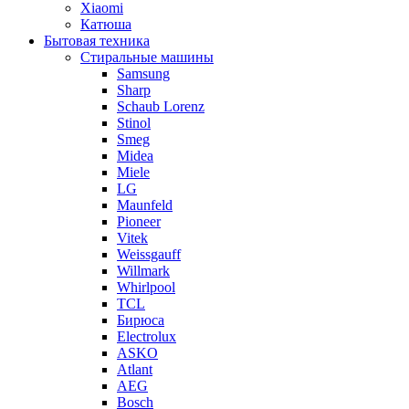
Xiaomi
Катюша
Бытовая техника
Стиральные машины
Samsung
Sharp
Schaub Lorenz
Stinol
Smeg
Midea
Miele
LG
Maunfeld
Pioneer
Vitek
Weissgauff
Willmark
Whirlpool
TCL
Бирюса
Electrolux
ASKO
Atlant
AEG
Bosch