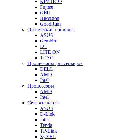
KIMTIGO
Fujitsu
GEIL
Hikvision
GoodRam
Оптические приводы
ASUS
Gembird
LG
LITE-ON
TEAC
Процессоры для серверов
DELL
AMD
Intel
Процессоры
AMD
Intel
Сетевые карты
ASUS
D-Link
Intel
Tenda
TP-Link
ZyXEL