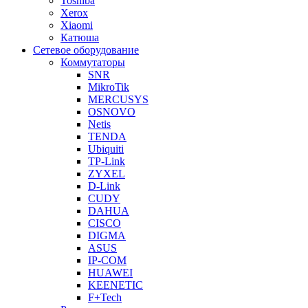
Toshiba
Xerox
Xiaomi
Катюша
Сетевое оборудование
Коммутаторы
SNR
MikroTik
MERCUSYS
OSNOVO
Netis
TENDA
Ubiquiti
TP-Link
ZYXEL
D-Link
CUDY
DAHUA
CISCO
DIGMA
ASUS
IP-COM
HUAWEI
KEENETIC
F+Tech