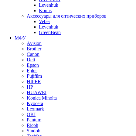
Levenhuk
Konus
Аксессуары для оптических приборов
Veber
Levenhuk
GreenBean
МФУ
Avision
Brother
Canon
Deli
Epson
Fplus
Fujifilm
HIPER
HP
HUAWEI
Konica Minolta
Kyocera
Lexmark
OKI
Pantum
Ricoh
Sindoh