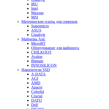
IRU
Intel
Maxsun
MSI
Материнские платы для серверов
Supermicro
ASUS
Gigabyte
Майнеры Asic
MicroBT
Оборудование для майнинга
CHILKOOT
Avalon
Bitmain
INNOSILICON
Накопители SSD
A-DATA
AGI
AMD
Apacer
Colorful
Crucial
DATO
Dell