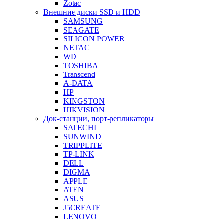
Zotac
Внешние диски SSD и HDD
SAMSUNG
SEAGATE
SILICON POWER
NETAC
WD
TOSHIBA
Transcend
A-DATA
HP
KINGSTON
HIKVISION
Док-станции, порт-репликаторы
SATECHI
SUNWIND
TRIPPLITE
TP-LINK
DELL
DIGMA
APPLE
ATEN
ASUS
J5CREATE
LENOVO