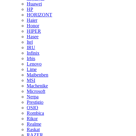
Huawei
HP
HORIZONT
Haier
Honor
HIPER
Hasee
Itel
IRU
Infinix
Irbis
Lenovo
Lime
Maibenben
MSI
Machenike
Microsoft
Nerpa
Prestigio
OSIO
Rombica
Rikor
Realme
Raskat
RAZER