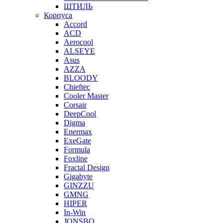
ШТИЛЬ
Корпуса
Accord
ACD
Aerocool
ALSEYE
Asus
AZZA
BLOODY
Chieftec
Cooler Master
Corsair
DeepCool
Digma
Enermax
ExeGate
Formula
Foxline
Fractal Design
Gigabyte
GINZZU
GMNG
HIPER
In-Win
JONSBO