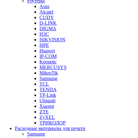
Роутеры
Asus
Alcatel
CUDY
D-LINK
DIGMA
H3C
HIKVISION
HPE
Huawei
IP-COM
Keenetic
MERCUSYS
MikroTik
Samsung
TCL
TENDA
TP-Link
Ubiquiti
Xiaomi
ZTE
ZyXEL
ТРИКОЛОР
Расходные материалы для печати
Samsung