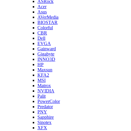
ASRock
Acer
Asus
AVerMedia
BIOSTAR
Colorful
CBR
Dell
EVGA
Gainward
Gigabyte
INNO3D
HP
Maxsun
KFA2
MSI
Matrox
NVIDIA
Palit
PowerColor
Predator
PNY
Sapphire
Sinotex
XFX