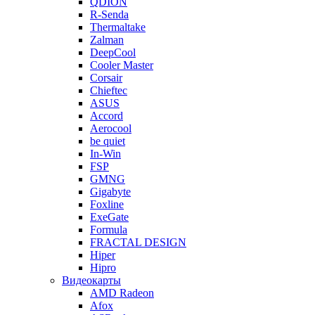
QDION
R-Senda
Thermaltake
Zalman
DeepCool
Cooler Master
Corsair
Chieftec
ASUS
Accord
Aerocool
be quiet
In-Win
FSP
GMNG
Gigabyte
Foxline
ExeGate
Formula
FRACTAL DESIGN
Hiper
Hipro
Видеокарты
AMD Radeon
Afox