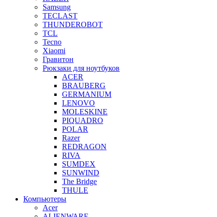
Samsung
TECLAST
THUNDEROBOT
TCL
Tecno
Xiaomi
Гравитон
Рюкзаки для ноутбуков
ACER
BRAUBERG
GERMANIUM
LENOVO
MOLESKINE
PIQUADRO
POLAR
Razer
REDRAGON
RIVA
SUMDEX
SUNWIND
The Bridge
THULE
Компьютеры
Acer
ALIENWARE