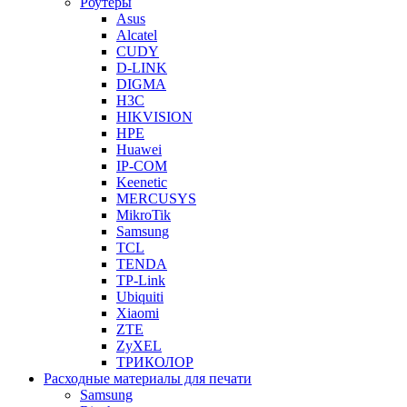
Роутеры
Asus
Alcatel
CUDY
D-LINK
DIGMA
H3C
HIKVISION
HPE
Huawei
IP-COM
Keenetic
MERCUSYS
MikroTik
Samsung
TCL
TENDA
TP-Link
Ubiquiti
Xiaomi
ZTE
ZyXEL
ТРИКОЛОР
Расходные материалы для печати
Samsung