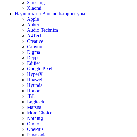
Samsung
Xiaomi
Наушники и Bluetooth-гарнитуры
Apple
Anker
Audio-Technica
A4Tech
Creative
Canyon
Digma
Deppa
Edifier
Google Pixel
HyperX
Huawei
Hyundai
Honor
JBL
Logitech
Marshall
More Choice
Nothing
Olmio
OnePlus
Panasonic