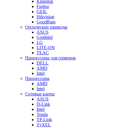
Kingston
Fujitsu
GEIL
Hikvision
GoodRam
Оптические приводы
ASUS
Gembird
LG
LITE-ON
TEAC
Процессоры для серверов
DELL
AMD
Intel
Процессоры
AMD
Intel
Сетевые карты
ASUS
D-Link
Intel
Tenda
TP-Link
ZyXEL