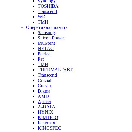
Synology
TOSHIBA
Transcend
WD
ТМИ
Оперативная память
Samsung
Silicon Power
MCPoint
NETAC
Patriot
Pat
ТМИ
THERMALTAKE
Transcend
Crucial
Corsair
Digma
AMD
Apacer
A-DATA
HYNIX
KIMTIGO
Kingmax
KINGSPEC