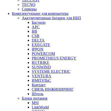
TECLAST
TECNO
Серверы
Комплектующие для компьютера
Аккумуляторные батареи для ИБП
Бастион
APC
BB
CSB
DELTA
EXEGATE
IPPON
POWERCOM
PROMETHEUS ENERGY
RUTRIKE
SUNWIND
SYSTEME ELECTRIC
VENTURA
ИМПУЛЬС
Контакт
СВЯЗЬ ИНЖИНИРИНГ
Штиль
Блоки питания
MSI
LinkWorld