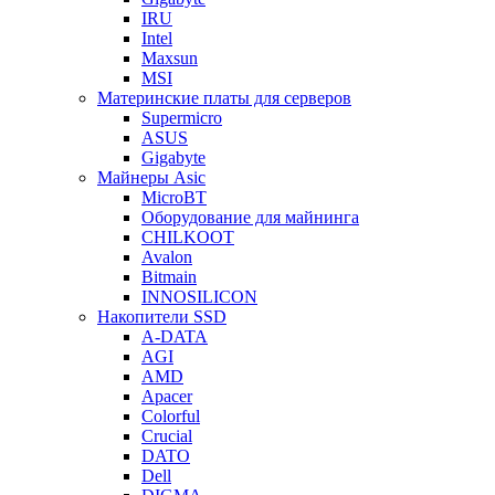
IRU
Intel
Maxsun
MSI
Материнские платы для серверов
Supermicro
ASUS
Gigabyte
Майнеры Asic
MicroBT
Оборудование для майнинга
CHILKOOT
Avalon
Bitmain
INNOSILICON
Накопители SSD
A-DATA
AGI
AMD
Apacer
Colorful
Crucial
DATO
Dell