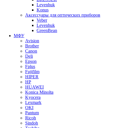
Levenhuk
Konus
Аксессуары для оптических приборов
Veber
Levenhuk
GreenBean
МФУ
Avision
Brother
Canon
Deli
Epson
Fplus
Fujifilm
HIPER
HP
HUAWEI
Konica Minolta
Kyocera
Lexmark
OKI
Pantum
Ricoh
Sindoh