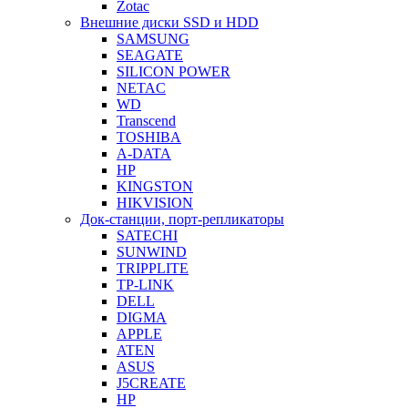
Zotac
Внешние диски SSD и HDD
SAMSUNG
SEAGATE
SILICON POWER
NETAC
WD
Transcend
TOSHIBA
A-DATA
HP
KINGSTON
HIKVISION
Док-станции, порт-репликаторы
SATECHI
SUNWIND
TRIPPLITE
TP-LINK
DELL
DIGMA
APPLE
ATEN
ASUS
J5CREATE
HP