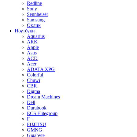
Redline
Sony
Sennheiser
Samsung
Оклик
Ноутбуки
Aquarius
ARK
Apple
Asus
ACD
Acer
ADATA XPG
Colorful
Chuwi
CBR
Digma
Dream Machines
Dell
Durabook
ECS Elitegroup
F+
FUJITSU
GMNG
Gigabyte