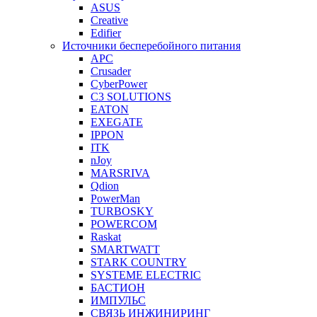
ASUS
Creative
Edifier
Источники бесперебойного питания
APC
Crusader
CyberPower
C3 SOLUTIONS
EATON
EXEGATE
IPPON
ITK
nJoy
MARSRIVA
Qdion
PowerMan
TURBOSKY
POWERCOM
Raskat
SMARTWATT
STARK COUNTRY
SYSTEME ELECTRIC
БАСТИОН
ИМПУЛЬС
СВЯЗЬ ИНЖИНИРИНГ