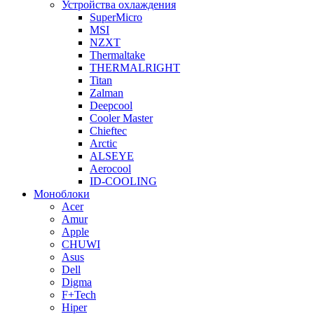
Устройства охлаждения
SuperMicro
MSI
NZXT
Thermaltake
THERMALRIGHT
Titan
Zalman
Deepcool
Cooler Master
Chieftec
Arctic
ALSEYE
Aerocool
ID-COOLING
Моноблоки
Acer
Amur
Apple
CHUWI
Asus
Dell
Digma
F+Tech
Hiper