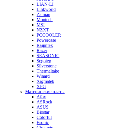
LIAN-LI
Linkworld
Zalman
Montech
MSI
NZXT
PCCOOLER
Powercase
Raijintek
Razer
SEASONIC
Segotep
Silverstone
Thermaltake
Winard
Xigmatek
XPG
Материнские платы
Afox
ASRock
ASUS
Biostar
Colorful
Esonic
Gigabyte