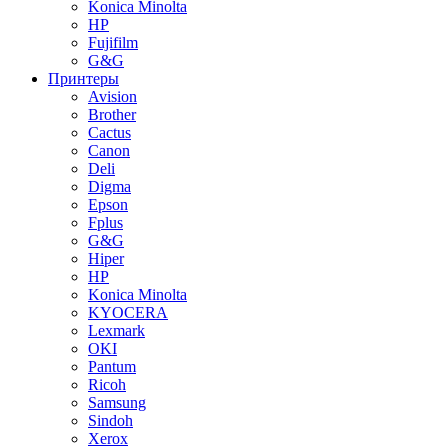
Konica Minolta
HP
Fujifilm
G&G
Принтеры
Avision
Brother
Cactus
Canon
Deli
Digma
Epson
Fplus
G&G
Hiper
HP
Konica Minolta
KYOCERA
Lexmark
OKI
Pantum
Ricoh
Samsung
Sindoh
Xerox