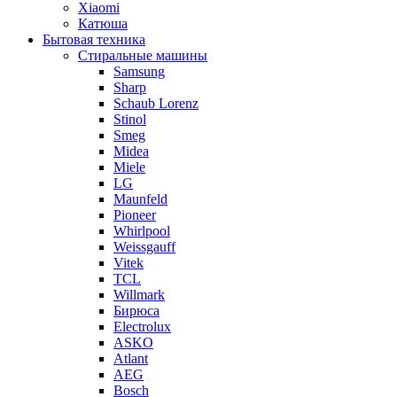
Xiaomi
Катюша
Бытовая техника
Стиральные машины
Samsung
Sharp
Schaub Lorenz
Stinol
Smeg
Midea
Miele
LG
Maunfeld
Pioneer
Whirlpool
Weissgauff
Vitek
TCL
Willmark
Бирюса
Electrolux
ASKO
Atlant
AEG
Bosch