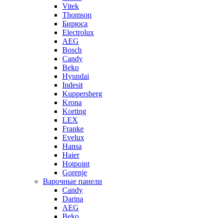
Vitek
Thomson
Бирюса
Electrolux
AEG
Bosch
Candy
Beko
Hyundai
Indesit
Kuppersberg
Krona
Korting
LEX
Franke
Evelux
Hansa
Haier
Hotpoint
Gorenje
Варочные панели
Candy
Darina
AEG
Beko