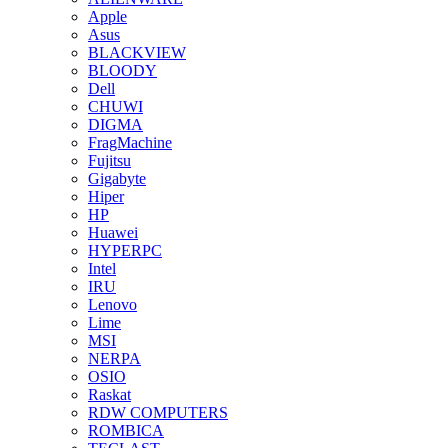
Apple
Asus
BLACKVIEW
BLOODY
Dell
CHUWI
DIGMA
FragMachine
Fujitsu
Gigabyte
Hiper
HP
Huawei
HYPERPC
Intel
IRU
Lenovo
Lime
MSI
NERPA
OSIO
Raskat
RDW COMPUTERS
ROMBICA