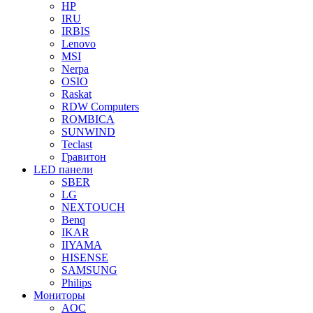
HP
IRU
IRBIS
Lenovo
MSI
Nerpa
OSIO
Raskat
RDW Computers
ROMBICA
SUNWIND
Teclast
Гравитон
LED панели
SBER
LG
NEXTOUCH
Benq
IKAR
IIYAMA
HISENSE
SAMSUNG
Philips
Мониторы
AOC