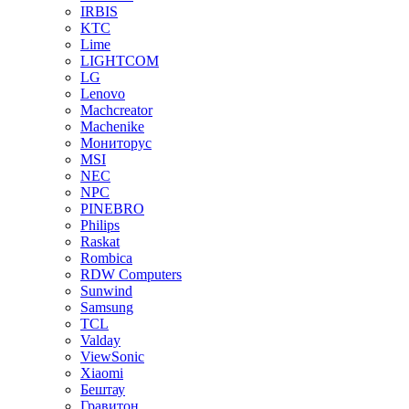
IRBIS
KTC
Lime
LIGHTCOM
LG
Lenovo
Machcreator
Machenike
Мониторус
MSI
NEC
NPC
PINEBRO
Philips
Raskat
Rombica
RDW Computers
Sunwind
Samsung
TCL
Valday
ViewSonic
Xiaomi
Бештау
Гравитон