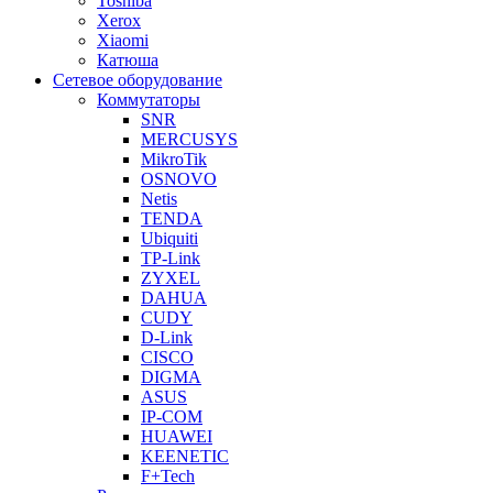
Toshiba
Xerox
Xiaomi
Катюша
Сетевое оборудование
Коммутаторы
SNR
MERCUSYS
MikroTik
OSNOVO
Netis
TENDA
Ubiquiti
TP-Link
ZYXEL
DAHUA
CUDY
D-Link
CISCO
DIGMA
ASUS
IP-COM
HUAWEI
KEENETIC
F+Tech