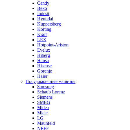
Candy
Beko
Indesit
Hyundai
Kuppersberg
Korting
Kraft
LEX
Hotpoint-Ariston
Evelux
Hiberg
Hansa
Hisense
Gorenje
Haier
Посудомоечные машины
Samsung
Schaub Lorenz
Siemens
SMEG
Midea
Miele
LG
Maunfeld
NEFF