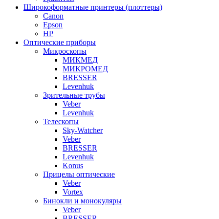
Широкоформатные принтеры (плоттеры)
Canon
Epson
HP
Оптические приборы
Микроскопы
МИКМЕД
МИКРОМЕД
BRESSER
Levenhuk
Зрительные трубы
Veber
Levenhuk
Телескопы
Sky-Watcher
Veber
BRESSER
Levenhuk
Konus
Прицелы оптические
Veber
Vortex
Бинокли и монокуляры
Veber
BRESSER