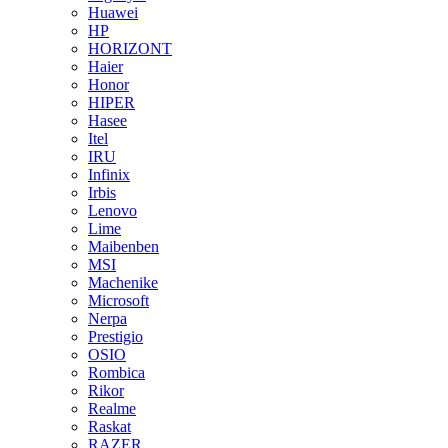
Huawei
HP
HORIZONT
Haier
Honor
HIPER
Hasee
Itel
IRU
Infinix
Irbis
Lenovo
Lime
Maibenben
MSI
Machenike
Microsoft
Nerpa
Prestigio
OSIO
Rombica
Rikor
Realme
Raskat
RAZER