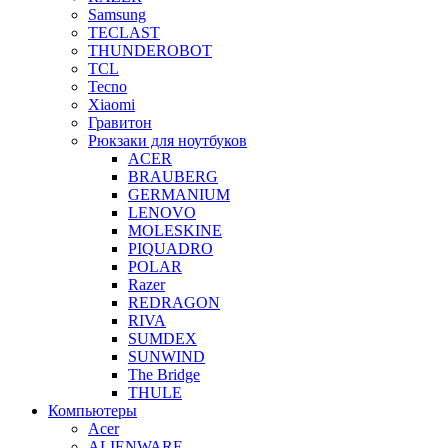
Samsung
TECLAST
THUNDEROBOT
TCL
Tecno
Xiaomi
Гравитон
Рюкзаки для ноутбуков
ACER
BRAUBERG
GERMANIUM
LENOVO
MOLESKINE
PIQUADRO
POLAR
Razer
REDRAGON
RIVA
SUMDEX
SUNWIND
The Bridge
THULE
Компьютеры
Acer
ALIENWARE