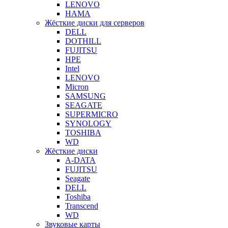
LENOVO
HAMA
Жёсткие диски для серверов
DELL
DOTHILL
FUJITSU
HPE
Intel
LENOVO
Micron
SAMSUNG
SEAGATE
SUPERMICRO
SYNOLOGY
TOSHIBA
WD
Жёсткие диски
A-DATA
FUJITSU
Seagate
DELL
Toshiba
Transcend
WD
Звуковые карты