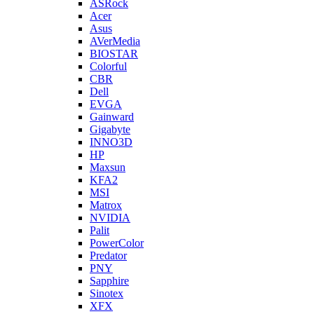
ASRock
Acer
Asus
AVerMedia
BIOSTAR
Colorful
CBR
Dell
EVGA
Gainward
Gigabyte
INNO3D
HP
Maxsun
KFA2
MSI
Matrox
NVIDIA
Palit
PowerColor
Predator
PNY
Sapphire
Sinotex
XFX