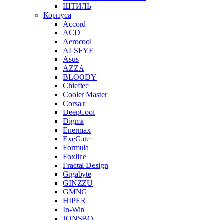
ШТИЛЬ
Корпуса
Accord
ACD
Aerocool
ALSEYE
Asus
AZZA
BLOODY
Chieftec
Cooler Master
Corsair
DeepCool
Digma
Enermax
ExeGate
Formula
Foxline
Fractal Design
Gigabyte
GINZZU
GMNG
HIPER
In-Win
JONSBO