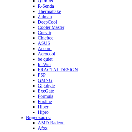
QDION
R-Senda
Thermaltake
Zalman
DeepCool
Cooler Master
Corsair
Chieftec
ASUS
Accord
Aerocool
be quiet
In-Win
FRACTAL DESIGN
FSP
GMNG
Gigabyte
ExeGate
Formula
Foxline
Hiper
Hipro
Видеокарты
AMD Radeon
Afox