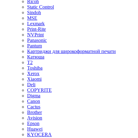
Ricoh
Static Control
Sindoh
MSE
Lexmark
Print-Rite
NVPrint
Panasonic
Pantum
Картриджи для широкоформатной печати
Катюша
T2
Toshiba
Xerox
Xiaomi
Deli
COPYRITE
Digma
Canon
Cactus
Brother
Avision
Epson
Huawei
KYOCERA