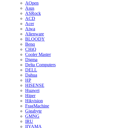
AOpen
Asus
ASRock
ACD
Acer
Aiwa
Alienware
BLOODY
Benq
CHiQ
Cooler Master
Digma
Delta Computers
DELL
Dahua
HP
HISENSE
Huawei
Hiper
Hikvision
FragMachine
Gigabyte
GMNG
IRU
IIYAMA