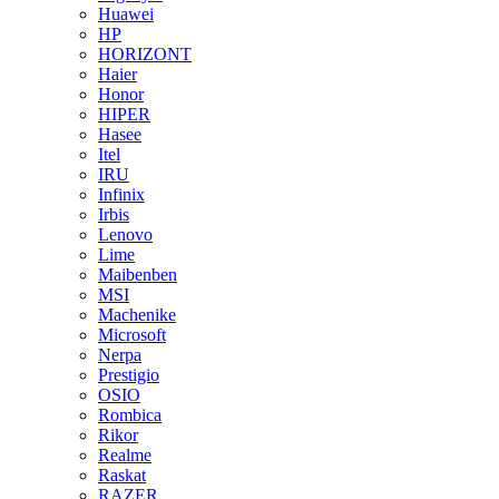
Huawei
HP
HORIZONT
Haier
Honor
HIPER
Hasee
Itel
IRU
Infinix
Irbis
Lenovo
Lime
Maibenben
MSI
Machenike
Microsoft
Nerpa
Prestigio
OSIO
Rombica
Rikor
Realme
Raskat
RAZER