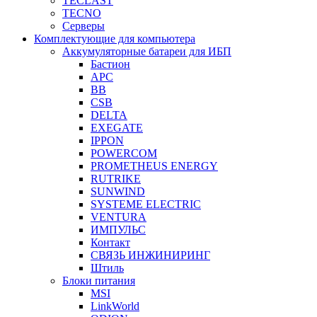
TECLAST
TECNO
Серверы
Комплектующие для компьютера
Аккумуляторные батареи для ИБП
Бастион
APC
BB
CSB
DELTA
EXEGATE
IPPON
POWERCOM
PROMETHEUS ENERGY
RUTRIKE
SUNWIND
SYSTEME ELECTRIC
VENTURA
ИМПУЛЬС
Контакт
СВЯЗЬ ИНЖИНИРИНГ
Штиль
Блоки питания
MSI
LinkWorld