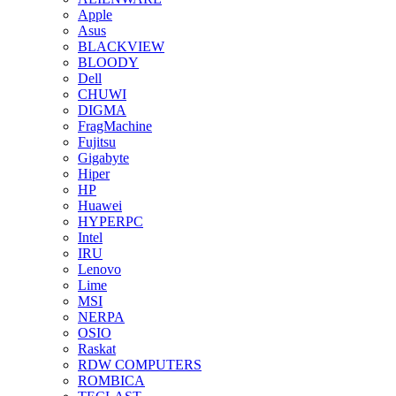
Apple
Asus
BLACKVIEW
BLOODY
Dell
CHUWI
DIGMA
FragMachine
Fujitsu
Gigabyte
Hiper
HP
Huawei
HYPERPC
Intel
IRU
Lenovo
Lime
MSI
NERPA
OSIO
Raskat
RDW COMPUTERS
ROMBICA