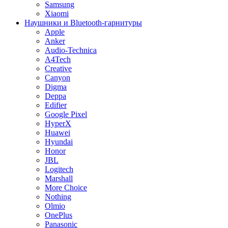
Samsung
Xiaomi
Наушники и Bluetooth-гарнитуры
Apple
Anker
Audio-Technica
A4Tech
Creative
Canyon
Digma
Deppa
Edifier
Google Pixel
HyperX
Huawei
Hyundai
Honor
JBL
Logitech
Marshall
More Choice
Nothing
Olmio
OnePlus
Panasonic