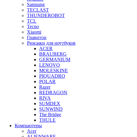
Samsung
TECLAST
THUNDEROBOT
TCL
Tecno
Xiaomi
Гравитон
Рюкзаки для ноутбуков
ACER
BRAUBERG
GERMANIUM
LENOVO
MOLESKINE
PIQUADRO
POLAR
Razer
REDRAGON
RIVA
SUMDEX
SUNWIND
The Bridge
THULE
Компьютеры
Acer
ALIENWARE