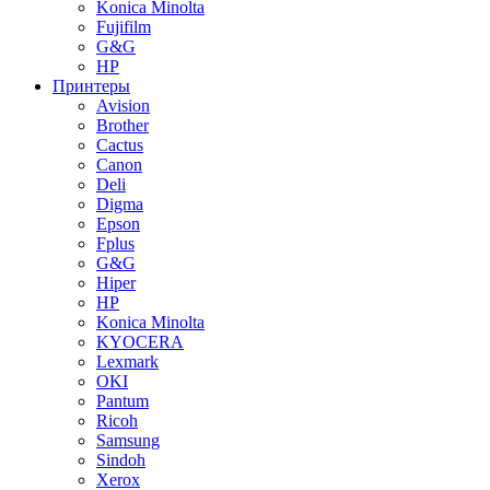
Konica Minolta
Fujifilm
G&G
HP
Принтеры
Avision
Brother
Cactus
Canon
Deli
Digma
Epson
Fplus
G&G
Hiper
HP
Konica Minolta
KYOCERA
Lexmark
OKI
Pantum
Ricoh
Samsung
Sindoh
Xerox