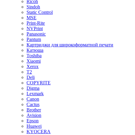
Ricoh
Sindoh
Static Control
MSE
Print-Rite
NVPrint
Panasonic
Pantum
Картриджи для широкоформатной печати
Катюша
Toshiba
Xiaomi
Xerox
T2
Deli
COPYRITE
Digma
Lexmark
Canon
Cactus
Brother
Avision
Epson
Huawei
KYOCERA