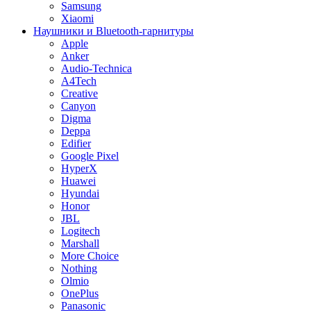
Samsung
Xiaomi
Наушники и Bluetooth-гарнитуры
Apple
Anker
Audio-Technica
A4Tech
Creative
Canyon
Digma
Deppa
Edifier
Google Pixel
HyperX
Huawei
Hyundai
Honor
JBL
Logitech
Marshall
More Choice
Nothing
Olmio
OnePlus
Panasonic