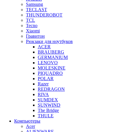
Samsung
TECLAST
THUNDEROBOT
TCL
Tecno
Xiaomi
Гравитон
Рюкзаки для ноутбуков
ACER
BRAUBERG
GERMANIUM
LENOVO
MOLESKINE
PIQUADRO
POLAR
Razer
REDRAGON
RIVA
SUMDEX
SUNWIND
The Bridge
THULE
Компьютеры
Acer
ALIENWARE