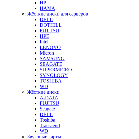
HP
HAMA
Жёсткие диски для серверов
DELL
DOTHILL
FUJITSU
HPE
Intel
LENOVO
Micron
SAMSUNG
SEAGATE
SUPERMICRO
SYNOLOGY
TOSHIBA
WD
Жёсткие диски
A-DATA
FUJITSU
Seagate
DELL
Toshiba
Transcend
WD
Звуковые карты