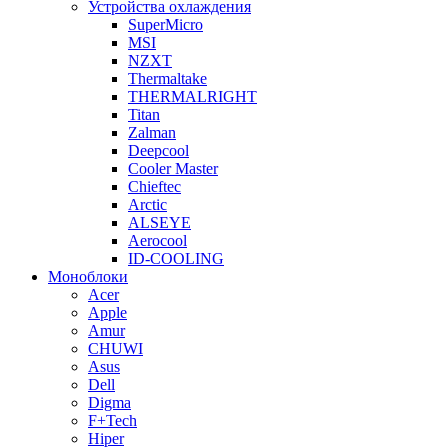
Устройства охлаждения
SuperMicro
MSI
NZXT
Thermaltake
THERMALRIGHT
Titan
Zalman
Deepcool
Cooler Master
Chieftec
Arctic
ALSEYE
Aerocool
ID-COOLING
Моноблоки
Acer
Apple
Amur
CHUWI
Asus
Dell
Digma
F+Tech
Hiper