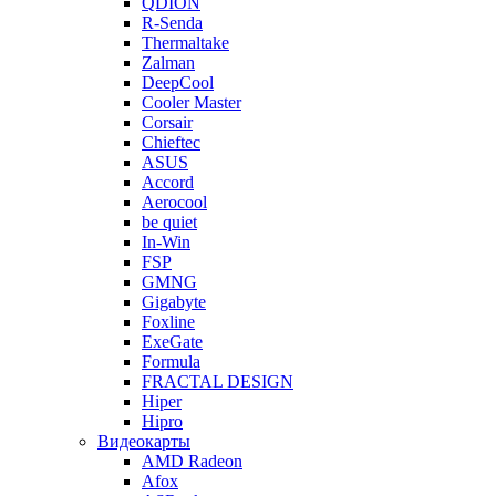
QDION
R-Senda
Thermaltake
Zalman
DeepCool
Cooler Master
Corsair
Chieftec
ASUS
Accord
Aerocool
be quiet
In-Win
FSP
GMNG
Gigabyte
Foxline
ExeGate
Formula
FRACTAL DESIGN
Hiper
Hipro
Видеокарты
AMD Radeon
Afox