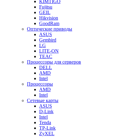
KIMTIGO
Fujitsu
GEIL
Hikvision
GoodRam
Оптические приводы
ASUS
Gembird
LG
LITE-ON
TEAC
Процессоры для серверов
DELL
AMD
Intel
Процессоры
AMD
Intel
Сетевые карты
ASUS
D-Link
Intel
Tenda
TP-Link
ZyXEL