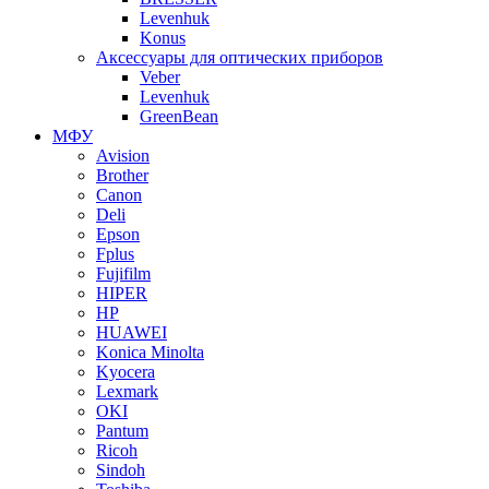
Levenhuk
Konus
Аксессуары для оптических приборов
Veber
Levenhuk
GreenBean
МФУ
Avision
Brother
Canon
Deli
Epson
Fplus
Fujifilm
HIPER
HP
HUAWEI
Konica Minolta
Kyocera
Lexmark
OKI
Pantum
Ricoh
Sindoh