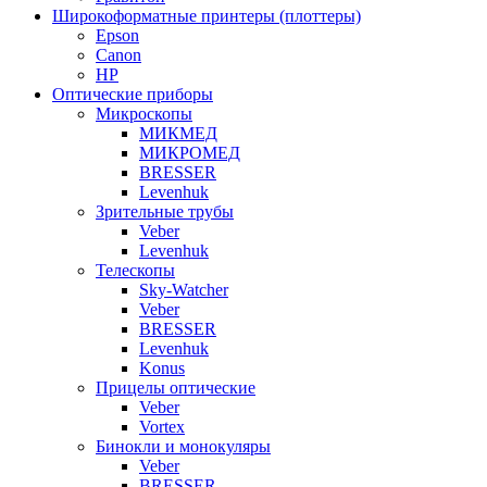
Широкоформатные принтеры (плоттеры)
Epson
Canon
HP
Оптические приборы
Микроскопы
МИКМЕД
МИКРОМЕД
BRESSER
Levenhuk
Зрительные трубы
Veber
Levenhuk
Телескопы
Sky-Watcher
Veber
BRESSER
Levenhuk
Konus
Прицелы оптические
Veber
Vortex
Бинокли и монокуляры
Veber
BRESSER