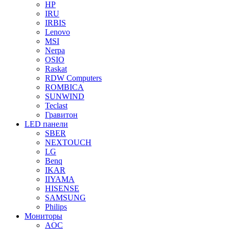
HP
IRU
IRBIS
Lenovo
MSI
Nerpa
OSIO
Raskat
RDW Computers
ROMBICA
SUNWIND
Teclast
Гравитон
LED панели
SBER
NEXTOUCH
LG
Benq
IKAR
IIYAMA
HISENSE
SAMSUNG
Philips
Мониторы
AOC