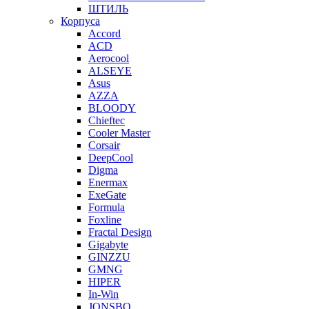
ШТИЛЬ
Корпуса
Accord
ACD
Aerocool
ALSEYE
Asus
AZZA
BLOODY
Chieftec
Cooler Master
Corsair
DeepCool
Digma
Enermax
ExeGate
Formula
Foxline
Fractal Design
Gigabyte
GINZZU
GMNG
HIPER
In-Win
JONSBO