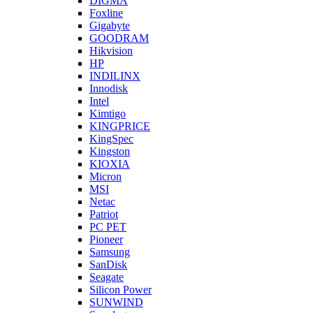
DIGMA
Foxline
Gigabyte
GOODRAM
Hikvision
HP
INDILINX
Innodisk
Intel
Kimtigo
KINGPRICE
KingSpec
Kingston
KIOXIA
Micron
MSI
Netac
Patriot
PC PET
Pioneer
Samsung
SanDisk
Seagate
Silicon Power
SUNWIND