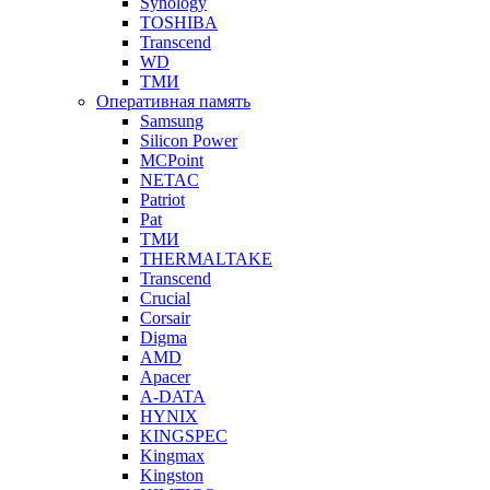
Synology
TOSHIBA
Transcend
WD
ТМИ
Оперативная память
Samsung
Silicon Power
MCPoint
NETAC
Patriot
Pat
ТМИ
THERMALTAKE
Transcend
Crucial
Corsair
Digma
AMD
Apacer
A-DATA
HYNIX
KINGSPEC
Kingmax
Kingston