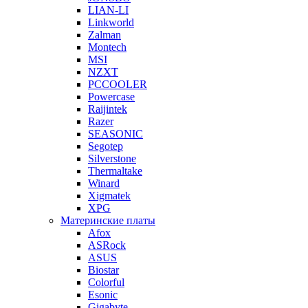
LIAN-LI
Linkworld
Zalman
Montech
MSI
NZXT
PCCOOLER
Powercase
Raijintek
Razer
SEASONIC
Segotep
Silverstone
Thermaltake
Winard
Xigmatek
XPG
Материнские платы
Afox
ASRock
ASUS
Biostar
Colorful
Esonic
Gigabyte