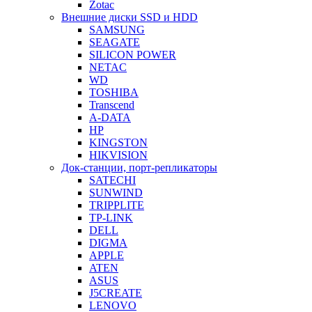
Zotac
Внешние диски SSD и HDD
SAMSUNG
SEAGATE
SILICON POWER
NETAC
WD
TOSHIBA
Transcend
A-DATA
HP
KINGSTON
HIKVISION
Док-станции, порт-репликаторы
SATECHI
SUNWIND
TRIPPLITE
TP-LINK
DELL
DIGMA
APPLE
ATEN
ASUS
J5CREATE
LENOVO