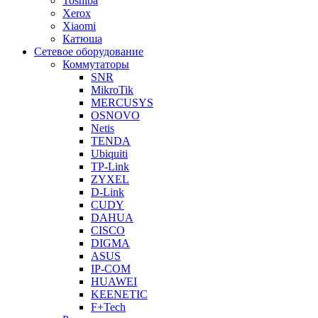
Toshiba
Xerox
Xiaomi
Катюша
Сетевое оборудование
Коммутаторы
SNR
MikroTik
MERCUSYS
OSNOVO
Netis
TENDA
Ubiquiti
TP-Link
ZYXEL
D-Link
CUDY
DAHUA
CISCO
DIGMA
ASUS
IP-COM
HUAWEI
KEENETIC
F+Tech