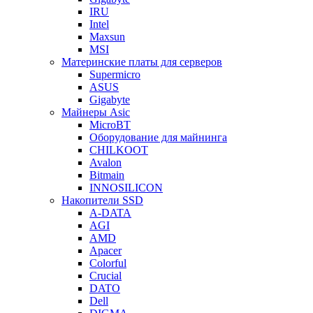
IRU
Intel
Maxsun
MSI
Материнские платы для серверов
Supermicro
ASUS
Gigabyte
Майнеры Asic
MicroBT
Оборудование для майнинга
CHILKOOT
Avalon
Bitmain
INNOSILICON
Накопители SSD
A-DATA
AGI
AMD
Apacer
Colorful
Crucial
DATO
Dell