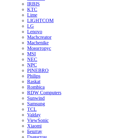
IRBIS
KTC
Lime
LIGHTCOM
LG
Lenovo
Machcreator
Machenike
Мониторус
MSI
NEC
NPC
PINEBRO
Philips
Raskat
Rombica
RDW Computers
Sunwind
Samsung
TCL
Valday
ViewSonic
Xiaomi
Бештау
Гравитон