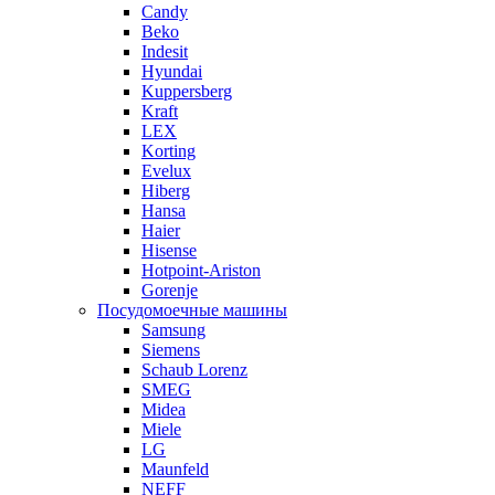
Candy
Beko
Indesit
Hyundai
Kuppersberg
Kraft
LEX
Korting
Evelux
Hiberg
Hansa
Haier
Hisense
Hotpoint-Ariston
Gorenje
Посудомоечные машины
Samsung
Siemens
Schaub Lorenz
SMEG
Midea
Miele
LG
Maunfeld
NEFF