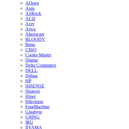
AOpen
Asus
ASRock
ACD
Acer
Aiwa
Alienware
BLOODY
Benq
CHiQ
Cooler Master
Digma
Delta Computers
DELL
Dahua
HP
HISENSE
Huawei
Hiper
Hikvision
FragMachine
Gigabyte
GMNG
IRU
IIYAMA