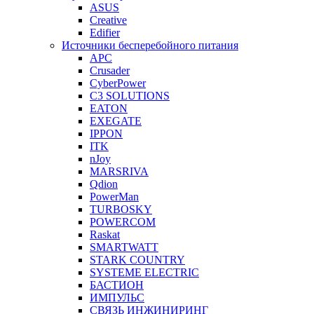
ASUS
Creative
Edifier
Источники бесперебойного питания
APC
Crusader
CyberPower
C3 SOLUTIONS
EATON
EXEGATE
IPPON
ITK
nJoy
MARSRIVA
Qdion
PowerMan
TURBOSKY
POWERCOM
Raskat
SMARTWATT
STARK COUNTRY
SYSTEME ELECTRIC
БАСТИОН
ИМПУЛЬС
СВЯЗЬ ИНЖИНИРИНГ