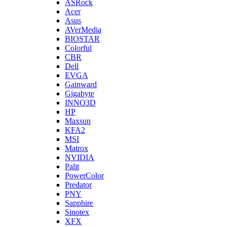
ASRock
Acer
Asus
AVerMedia
BIOSTAR
Colorful
CBR
Dell
EVGA
Gainward
Gigabyte
INNO3D
HP
Maxsun
KFA2
MSI
Matrox
NVIDIA
Palit
PowerColor
Predator
PNY
Sapphire
Sinotex
XFX