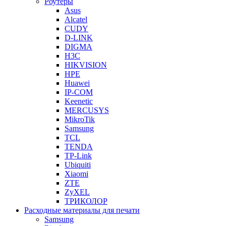
Роутеры
Asus
Alcatel
CUDY
D-LINK
DIGMA
H3C
HIKVISION
HPE
Huawei
IP-COM
Keenetic
MERCUSYS
MikroTik
Samsung
TCL
TENDA
TP-Link
Ubiquiti
Xiaomi
ZTE
ZyXEL
ТРИКОЛОР
Расходные материалы для печати
Samsung