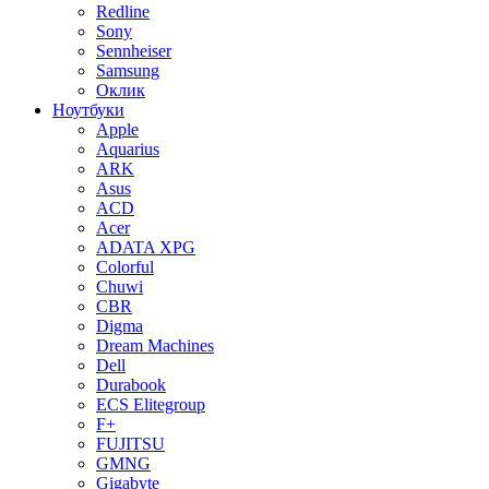
Redline
Sony
Sennheiser
Samsung
Оклик
Ноутбуки
Apple
Aquarius
ARK
Asus
ACD
Acer
ADATA XPG
Colorful
Chuwi
CBR
Digma
Dream Machines
Dell
Durabook
ECS Elitegroup
F+
FUJITSU
GMNG
Gigabyte