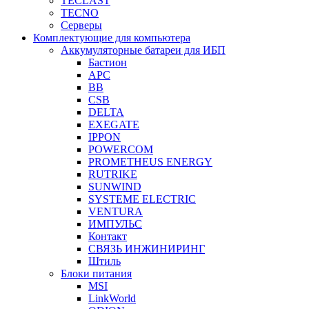
TECLAST
TECNO
Серверы
Комплектующие для компьютера
Аккумуляторные батареи для ИБП
Бастион
APC
BB
CSB
DELTA
EXEGATE
IPPON
POWERCOM
PROMETHEUS ENERGY
RUTRIKE
SUNWIND
SYSTEME ELECTRIC
VENTURA
ИМПУЛЬС
Контакт
СВЯЗЬ ИНЖИНИРИНГ
Штиль
Блоки питания
MSI
LinkWorld