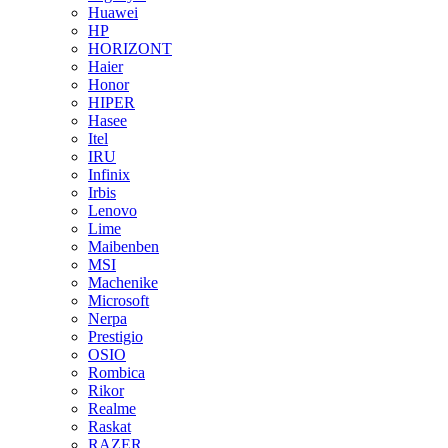
Huawei
HP
HORIZONT
Haier
Honor
HIPER
Hasee
Itel
IRU
Infinix
Irbis
Lenovo
Lime
Maibenben
MSI
Machenike
Microsoft
Nerpa
Prestigio
OSIO
Rombica
Rikor
Realme
Raskat
RAZER