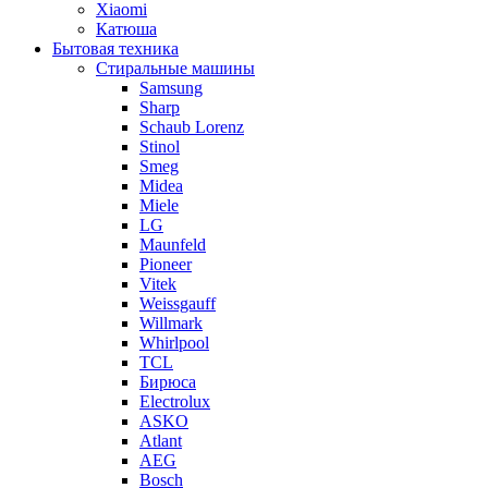
Xiaomi
Катюша
Бытовая техника
Стиральные машины
Samsung
Sharp
Schaub Lorenz
Stinol
Smeg
Midea
Miele
LG
Maunfeld
Pioneer
Vitek
Weissgauff
Willmark
Whirlpool
TCL
Бирюса
Electrolux
ASKO
Atlant
AEG
Bosch