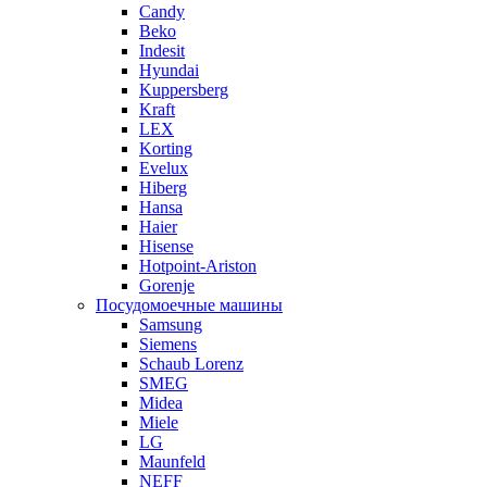
Candy
Beko
Indesit
Hyundai
Kuppersberg
Kraft
LEX
Korting
Evelux
Hiberg
Hansa
Haier
Hisense
Hotpoint-Ariston
Gorenje
Посудомоечные машины
Samsung
Siemens
Schaub Lorenz
SMEG
Midea
Miele
LG
Maunfeld
NEFF