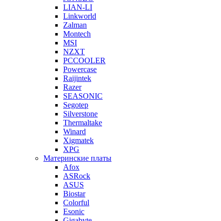
LIAN-LI
Linkworld
Zalman
Montech
MSI
NZXT
PCCOOLER
Powercase
Raijintek
Razer
SEASONIC
Segotep
Silverstone
Thermaltake
Winard
Xigmatek
XPG
Материнские платы
Afox
ASRock
ASUS
Biostar
Colorful
Esonic
Gigabyte