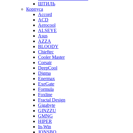
ШТИЛЬ
Корпуса
Accord
ACD
Aerocool
ALSEYE
Asus
AZZA
BLOODY
Chieftec
Cooler Master
Corsair
DeepCool
Digma
Enermax
ExeGate
Formula
Foxline
Fractal Design
Gigabyte
GINZZU
GMNG
HIPER
In-Win
JONSBO