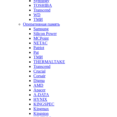
Synology
TOSHIBA
Transcend
WD
ТМИ
Оперативная память
Samsung
Silicon Power
MCPoint
NETAC
Patriot
Pat
ТМИ
THERMALTAKE
Transcend
Crucial
Corsair
Digma
AMD
Apacer
A-DATA
HYNIX
KINGSPEC
Kingmax
Kingston