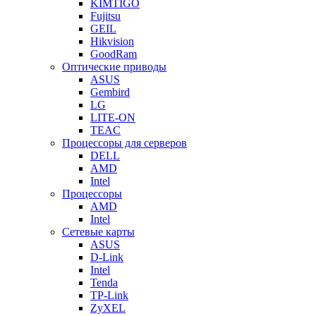
KIMTIGO
Fujitsu
GEIL
Hikvision
GoodRam
Оптические приводы
ASUS
Gembird
LG
LITE-ON
TEAC
Процессоры для серверов
DELL
AMD
Intel
Процессоры
AMD
Intel
Сетевые карты
ASUS
D-Link
Intel
Tenda
TP-Link
ZyXEL