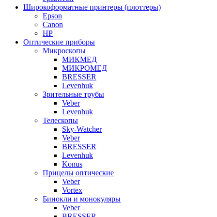
Широкоформатные принтеры (плоттеры)
Epson
Canon
HP
Оптические приборы
Микроскопы
МИКМЕД
МИКРОМЕД
BRESSER
Levenhuk
Зрительные трубы
Veber
Levenhuk
Телескопы
Sky-Watcher
Veber
BRESSER
Levenhuk
Konus
Прицелы оптические
Veber
Vortex
Бинокли и монокуляры
Veber
BRESSER