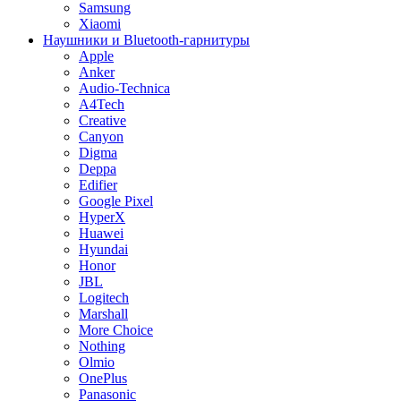
Samsung
Xiaomi
Наушники и Bluetooth-гарнитуры
Apple
Anker
Audio-Technica
A4Tech
Creative
Canyon
Digma
Deppa
Edifier
Google Pixel
HyperX
Huawei
Hyundai
Honor
JBL
Logitech
Marshall
More Choice
Nothing
Olmio
OnePlus
Panasonic