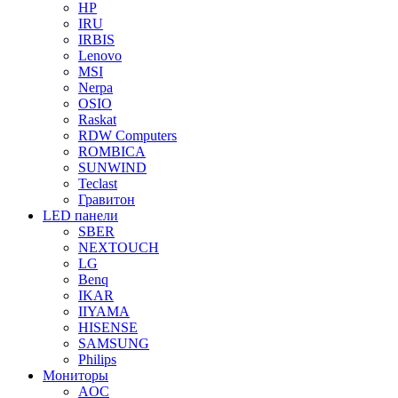
HP
IRU
IRBIS
Lenovo
MSI
Nerpa
OSIO
Raskat
RDW Computers
ROMBICA
SUNWIND
Teclast
Гравитон
LED панели
SBER
NEXTOUCH
LG
Benq
IKAR
IIYAMA
HISENSE
SAMSUNG
Philips
Мониторы
AOC