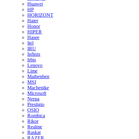
Huawei
HP
HORIZONT
Haier
Honor
HIPER
Hasee
Itel
IRU
Infinix
Irbis
Lenovo
Lime
Maibenben
MSI
Machenike
Microsoft
Nerpa
Prestigio
OSIO
Rombica
Rikor
Realme
Raskat
RAZER