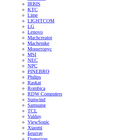
IRBIS
KTC
Lime
LIGHTCOM
LG
Lenovo
Machcreator
Machenike
Мониторус
MSI
NEC
NPC
PINEBRO
Philips
Raskat
Rombica
RDW Computers
Sunwind
Samsung
TCL
Valday
ViewSonic
Xiaomi
Бештау
Гравитон