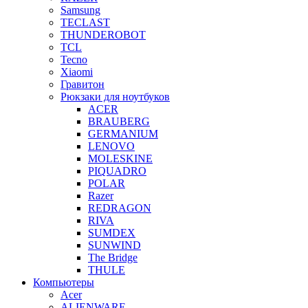
Samsung
TECLAST
THUNDEROBOT
TCL
Tecno
Xiaomi
Гравитон
Рюкзаки для ноутбуков
ACER
BRAUBERG
GERMANIUM
LENOVO
MOLESKINE
PIQUADRO
POLAR
Razer
REDRAGON
RIVA
SUMDEX
SUNWIND
The Bridge
THULE
Компьютеры
Acer
ALIENWARE