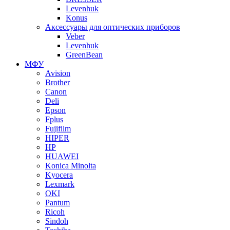
Levenhuk
Konus
Аксессуары для оптических приборов
Veber
Levenhuk
GreenBean
МФУ
Avision
Brother
Canon
Deli
Epson
Fplus
Fujifilm
HIPER
HP
HUAWEI
Konica Minolta
Kyocera
Lexmark
OKI
Pantum
Ricoh
Sindoh