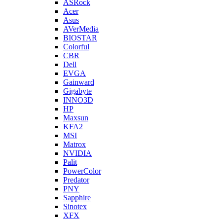
ASRock
Acer
Asus
AVerMedia
BIOSTAR
Colorful
CBR
Dell
EVGA
Gainward
Gigabyte
INNO3D
HP
Maxsun
KFA2
MSI
Matrox
NVIDIA
Palit
PowerColor
Predator
PNY
Sapphire
Sinotex
XFX