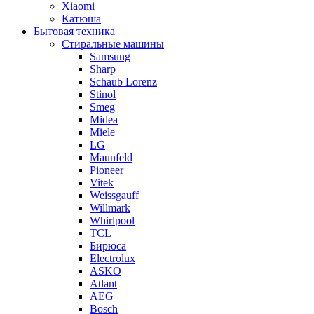
Xiaomi
Катюша
Бытовая техника
Стиральные машины
Samsung
Sharp
Schaub Lorenz
Stinol
Smeg
Midea
Miele
LG
Maunfeld
Pioneer
Vitek
Weissgauff
Willmark
Whirlpool
TCL
Бирюса
Electrolux
ASKO
Atlant
AEG
Bosch