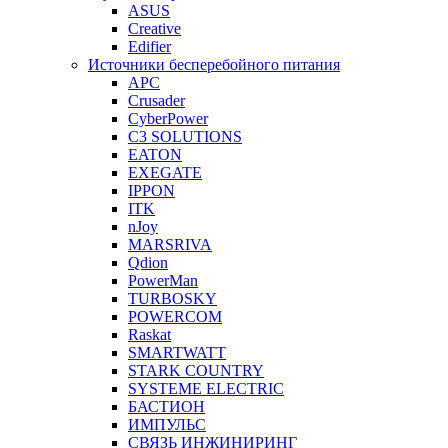
ASUS
Creative
Edifier
Источники бесперебойного питания
APC
Crusader
CyberPower
C3 SOLUTIONS
EATON
EXEGATE
IPPON
ITK
nJoy
MARSRIVA
Qdion
PowerMan
TURBOSKY
POWERCOM
Raskat
SMARTWATT
STARK COUNTRY
SYSTEME ELECTRIC
БАСТИОН
ИМПУЛЬС
СВЯЗЬ ИНЖИНИРИНГ