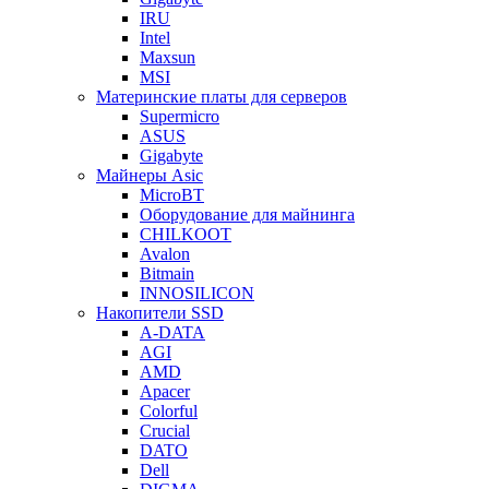
IRU
Intel
Maxsun
MSI
Материнские платы для серверов
Supermicro
ASUS
Gigabyte
Майнеры Asic
MicroBT
Оборудование для майнинга
CHILKOOT
Avalon
Bitmain
INNOSILICON
Накопители SSD
A-DATA
AGI
AMD
Apacer
Colorful
Crucial
DATO
Dell