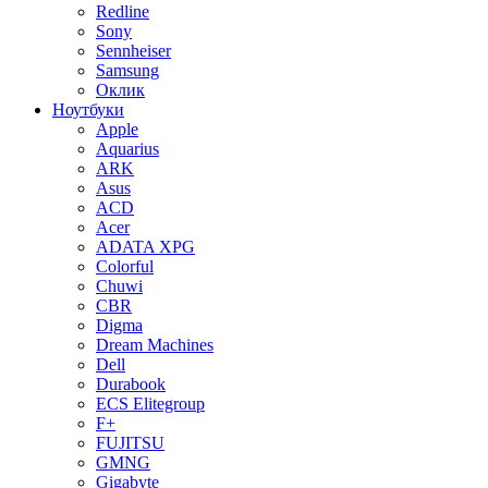
Redline
Sony
Sennheiser
Samsung
Оклик
Ноутбуки
Apple
Aquarius
ARK
Asus
ACD
Acer
ADATA XPG
Colorful
Chuwi
CBR
Digma
Dream Machines
Dell
Durabook
ECS Elitegroup
F+
FUJITSU
GMNG
Gigabyte