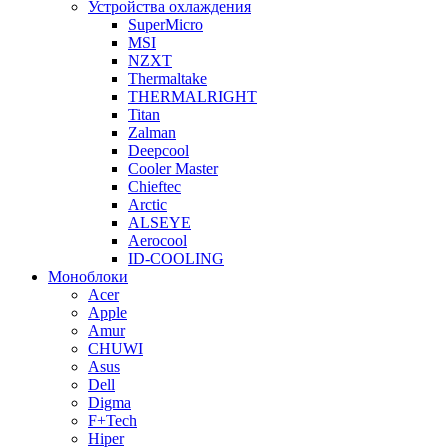
Устройства охлаждения
SuperMicro
MSI
NZXT
Thermaltake
THERMALRIGHT
Titan
Zalman
Deepcool
Cooler Master
Chieftec
Arctic
ALSEYE
Aerocool
ID-COOLING
Моноблоки
Acer
Apple
Amur
CHUWI
Asus
Dell
Digma
F+Tech
Hiper