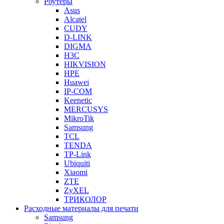
Роутеры
Asus
Alcatel
CUDY
D-LINK
DIGMA
H3C
HIKVISION
HPE
Huawei
IP-COM
Keenetic
MERCUSYS
MikroTik
Samsung
TCL
TENDA
TP-Link
Ubiquiti
Xiaomi
ZTE
ZyXEL
ТРИКОЛОР
Расходные материалы для печати
Samsung