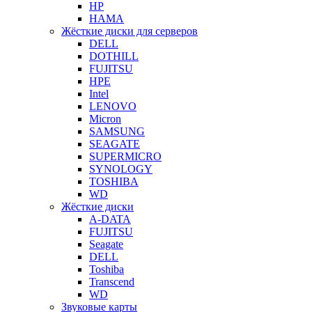
HP
HAMA
Жёсткие диски для серверов
DELL
DOTHILL
FUJITSU
HPE
Intel
LENOVO
Micron
SAMSUNG
SEAGATE
SUPERMICRO
SYNOLOGY
TOSHIBA
WD
Жёсткие диски
A-DATA
FUJITSU
Seagate
DELL
Toshiba
Transcend
WD
Звуковые карты