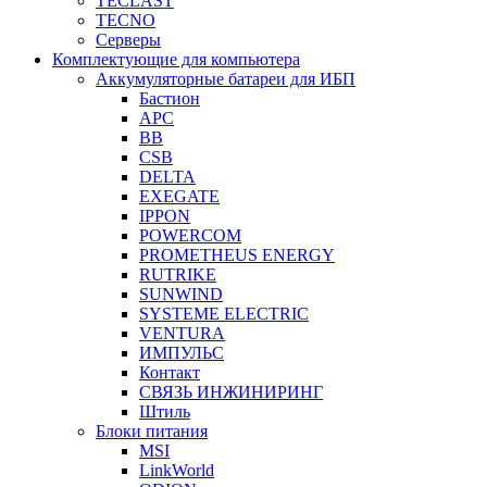
TECLAST
TECNO
Серверы
Комплектующие для компьютера
Аккумуляторные батареи для ИБП
Бастион
APC
BB
CSB
DELTA
EXEGATE
IPPON
POWERCOM
PROMETHEUS ENERGY
RUTRIKE
SUNWIND
SYSTEME ELECTRIC
VENTURA
ИМПУЛЬС
Контакт
СВЯЗЬ ИНЖИНИРИНГ
Штиль
Блоки питания
MSI
LinkWorld