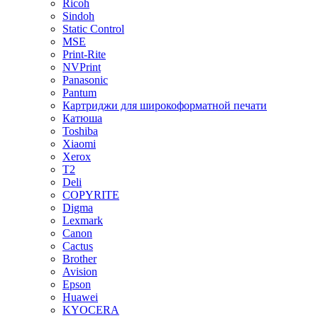
Ricoh
Sindoh
Static Control
MSE
Print-Rite
NVPrint
Panasonic
Pantum
Картриджи для широкоформатной печати
Катюша
Toshiba
Xiaomi
Xerox
T2
Deli
COPYRITE
Digma
Lexmark
Canon
Cactus
Brother
Avision
Epson
Huawei
KYOCERA