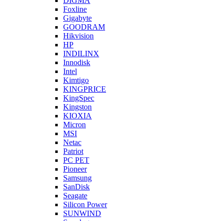
DIGMA
Foxline
Gigabyte
GOODRAM
Hikvision
HP
INDILINX
Innodisk
Intel
Kimtigo
KINGPRICE
KingSpec
Kingston
KIOXIA
Micron
MSI
Netac
Patriot
PC PET
Pioneer
Samsung
SanDisk
Seagate
Silicon Power
SUNWIND