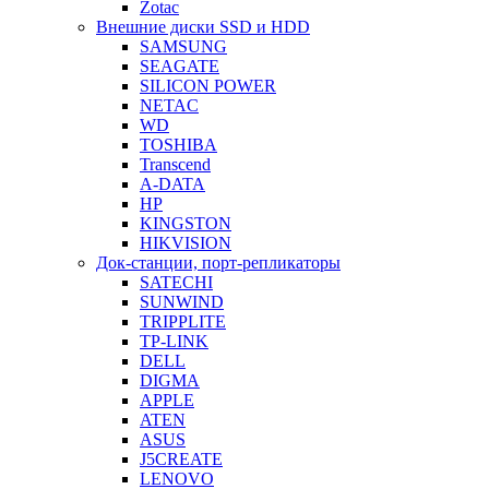
Zotac
Внешние диски SSD и HDD
SAMSUNG
SEAGATE
SILICON POWER
NETAC
WD
TOSHIBA
Transcend
A-DATA
HP
KINGSTON
HIKVISION
Док-станции, порт-репликаторы
SATECHI
SUNWIND
TRIPPLITE
TP-LINK
DELL
DIGMA
APPLE
ATEN
ASUS
J5CREATE
LENOVO