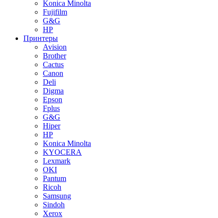
Konica Minolta
Fujifilm
G&G
HP
Принтеры
Avision
Brother
Cactus
Canon
Deli
Digma
Epson
Fplus
G&G
Hiper
HP
Konica Minolta
KYOCERA
Lexmark
OKI
Pantum
Ricoh
Samsung
Sindoh
Xerox