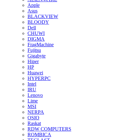
Apple
Asus
BLACKVIEW
BLOODY
Dell
CHUWI
DIGMA
FragMachine
Fujitsu
Gigabyte
Hiper
HP
Huawei
HYPERPC
Intel
IRU
Lenovo
Lime
MSI
NERPA
OSIO
Raskat
RDW COMPUTERS
ROMBICA