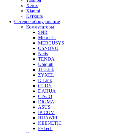
Toshiba
Xerox
Xiaomi
Катюша
Сетевое оборудование
Коммутаторы
SNR
MikroTik
MERCUSYS
OSNOVO
Netis
TENDA
Ubiquiti
TP-Link
ZYXEL
D-Link
CUDY
DAHUA
CISCO
DIGMA
ASUS
IP-COM
HUAWEI
KEENETIC
F+Tech