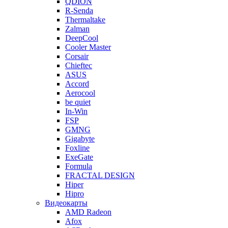
QDION
R-Senda
Thermaltake
Zalman
DeepCool
Cooler Master
Corsair
Chieftec
ASUS
Accord
Aerocool
be quiet
In-Win
FSP
GMNG
Gigabyte
Foxline
ExeGate
Formula
FRACTAL DESIGN
Hiper
Hipro
Видеокарты
AMD Radeon
Afox