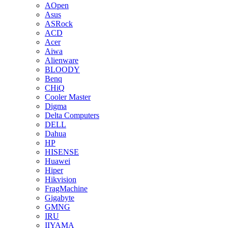
AOpen
Asus
ASRock
ACD
Acer
Aiwa
Alienware
BLOODY
Benq
CHiQ
Cooler Master
Digma
Delta Computers
DELL
Dahua
HP
HISENSE
Huawei
Hiper
Hikvision
FragMachine
Gigabyte
GMNG
IRU
IIYAMA