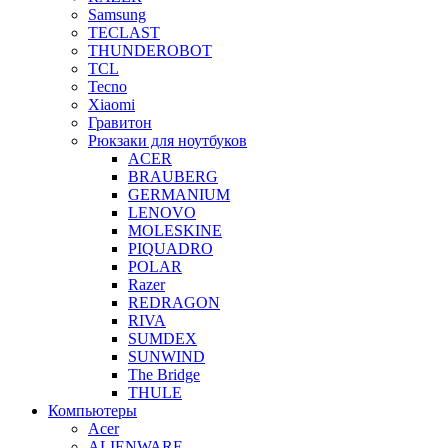
Samsung
TECLAST
THUNDEROBOT
TCL
Tecno
Xiaomi
Гравитон
Рюкзаки для ноутбуков
ACER
BRAUBERG
GERMANIUM
LENOVO
MOLESKINE
PIQUADRO
POLAR
Razer
REDRAGON
RIVA
SUMDEX
SUNWIND
The Bridge
THULE
Компьютеры
Acer
ALIENWARE