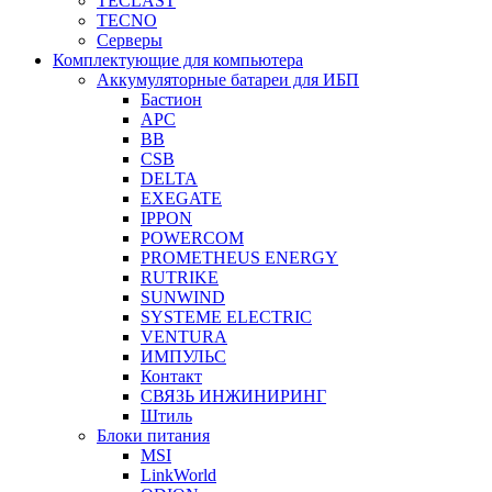
TECLAST
TECNO
Серверы
Комплектующие для компьютера
Аккумуляторные батареи для ИБП
Бастион
APC
BB
CSB
DELTA
EXEGATE
IPPON
POWERCOM
PROMETHEUS ENERGY
RUTRIKE
SUNWIND
SYSTEME ELECTRIC
VENTURA
ИМПУЛЬС
Контакт
СВЯЗЬ ИНЖИНИРИНГ
Штиль
Блоки питания
MSI
LinkWorld