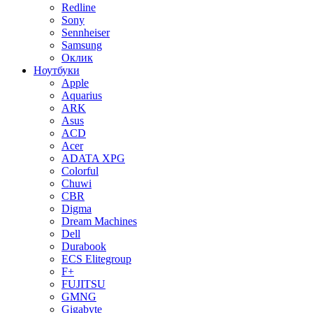
Redline
Sony
Sennheiser
Samsung
Оклик
Ноутбуки
Apple
Aquarius
ARK
Asus
ACD
Acer
ADATA XPG
Colorful
Chuwi
CBR
Digma
Dream Machines
Dell
Durabook
ECS Elitegroup
F+
FUJITSU
GMNG
Gigabyte