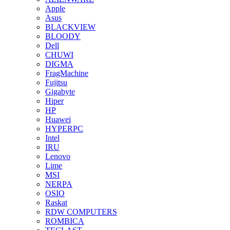
Apple
Asus
BLACKVIEW
BLOODY
Dell
CHUWI
DIGMA
FragMachine
Fujitsu
Gigabyte
Hiper
HP
Huawei
HYPERPC
Intel
IRU
Lenovo
Lime
MSI
NERPA
OSIO
Raskat
RDW COMPUTERS
ROMBICA