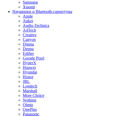
Samsung
Xiaomi
Наушники и Bluetooth-гарнитуры
Apple
Anker
Audio-Technica
A4Tech
Creative
Canyon
Digma
Deppa
Edifier
Google Pixel
HyperX
Huawei
Hyundai
Honor
JBL
Logitech
Marshall
More Choice
Nothing
Olmio
OnePlus
Panasonic