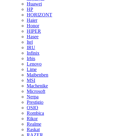
Huawei
HP
HORIZONT
Haier
Honor
HIPER
Hasee
Itel
IRU
Infinix
Irbis
Lenovo
Lime
Maibenben
MSI
Machenike
Microsoft
Nerpa
Prestigio
OSIO
Rombica
Rikor
Realme
Raskat
RAZER