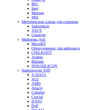
IRU
Intel
Maxsun
MSI
Материнские платы для серверов
Supermicro
ASUS
Gigabyte
Майнеры Asic
MicroBT
Оборудование для майнинга
CHILKOOT
Avalon
Bitmain
INNOSILICON
Накопители SSD
A-DATA
AGI
AMD
Apacer
Colorful
Crucial
DATO
Dell