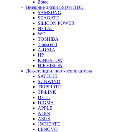
Zotac
Внешние диски SSD и HDD
SAMSUNG
SEAGATE
SILICON POWER
NETAC
WD
TOSHIBA
Transcend
A-DATA
HP
KINGSTON
HIKVISION
Док-станции, порт-репликаторы
SATECHI
SUNWIND
TRIPPLITE
TP-LINK
DELL
DIGMA
APPLE
ATEN
ASUS
J5CREATE
LENOVO