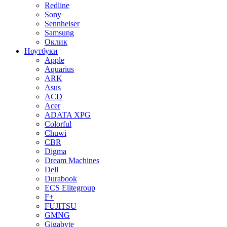
Redline
Sony
Sennheiser
Samsung
Оклик
Ноутбуки
Apple
Aquarius
ARK
Asus
ACD
Acer
ADATA XPG
Colorful
Chuwi
CBR
Digma
Dream Machines
Dell
Durabook
ECS Elitegroup
F+
FUJITSU
GMNG
Gigabyte