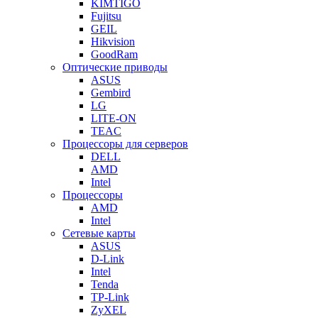
KIMTIGO
Fujitsu
GEIL
Hikvision
GoodRam
Оптические приводы
ASUS
Gembird
LG
LITE-ON
TEAC
Процессоры для серверов
DELL
AMD
Intel
Процессоры
AMD
Intel
Сетевые карты
ASUS
D-Link
Intel
Tenda
TP-Link
ZyXEL