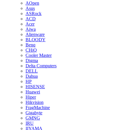
AOpen
Asus
ASRock
ACD
Acer
Aiwa
Alienware
BLOODY
Benq
CHiQ
Cooler Master
Digma
Delta Computers
DELL
Dahua
HP
HISENSE
Huawei
Hiper
Hikvision
FragMachine
Gigabyte
GMNG
IRU
IIYAMA