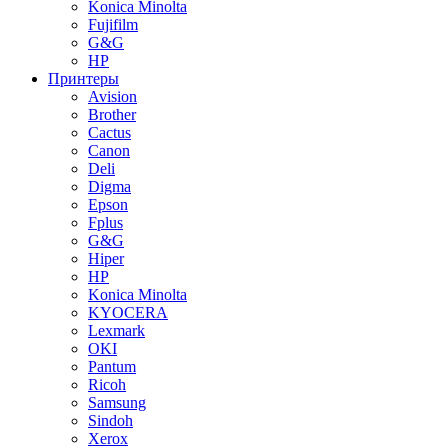
Konica Minolta
Fujifilm
G&G
HP
Принтеры
Avision
Brother
Cactus
Canon
Deli
Digma
Epson
Fplus
G&G
Hiper
HP
Konica Minolta
KYOCERA
Lexmark
OKI
Pantum
Ricoh
Samsung
Sindoh
Xerox