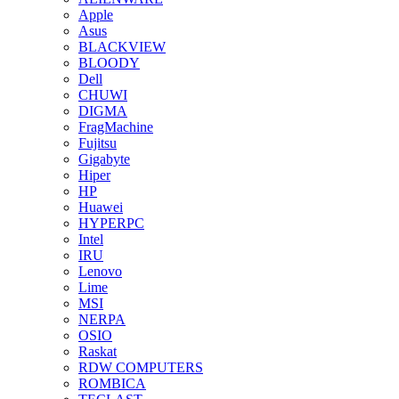
Apple
Asus
BLACKVIEW
BLOODY
Dell
CHUWI
DIGMA
FragMachine
Fujitsu
Gigabyte
Hiper
HP
Huawei
HYPERPC
Intel
IRU
Lenovo
Lime
MSI
NERPA
OSIO
Raskat
RDW COMPUTERS
ROMBICA