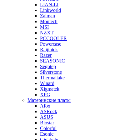
LIAN-LI
Linkworld
Zalman
Montech
MSI
NZXT
PCCOOLER
Powercase
Raijintek
Razer
SEASONIC
Segotep
Silverstone
Thermaltake
Winard
Xigmatek
XPG
Материнские платы
Afox
ASRock
ASUS
Biostar
Colorful
Esonic
Gigabyte