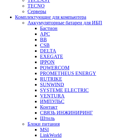
TECLAST
TECNO
Серверы
Комплектующие для компьютера
Аккумуляторные батареи для ИБП
Бастион
APC
BB
CSB
DELTA
EXEGATE
IPPON
POWERCOM
PROMETHEUS ENERGY
RUTRIKE
SUNWIND
SYSTEME ELECTRIC
VENTURA
ИМПУЛЬС
Контакт
СВЯЗЬ ИНЖИНИРИНГ
Штиль
Блоки питания
MSI
LinkWorld