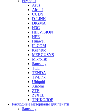
Роутеры
Asus
Alcatel
CUDY
D-LINK
DIGMA
H3C
HIKVISION
HPE
Huawei
IP-COM
Keenetic
MERCUSYS
MikroTik
Samsung
TCL
TENDA
TP-Link
Ubiquiti
Xiaomi
ZTE
ZyXEL
ТРИКОЛОР
Расходные материалы для печати
Samsung