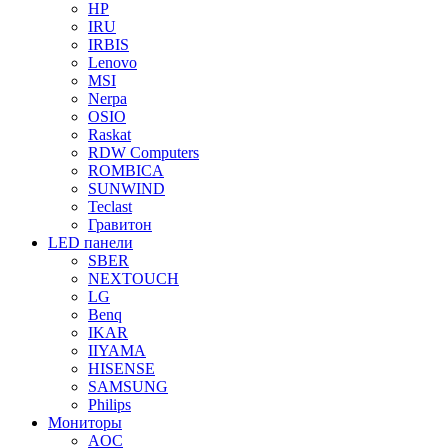
HP
IRU
IRBIS
Lenovo
MSI
Nerpa
OSIO
Raskat
RDW Computers
ROMBICA
SUNWIND
Teclast
Гравитон
LED панели
SBER
NEXTOUCH
LG
Benq
IKAR
IIYAMA
HISENSE
SAMSUNG
Philips
Мониторы
AOC