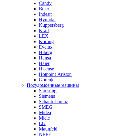
Candy
Beko
Indesit
Hyundai
Kuppersberg
Kraft
LEX
Korting
Evelux
Hiberg
Hansa
Haier
Hisense
Hotpoint-Ariston
Gorenje
Посудомоечные машины
Samsung
Siemens
Schaub Lorenz
SMEG
Midea
Miele
LG
Maunfeld
NEFF