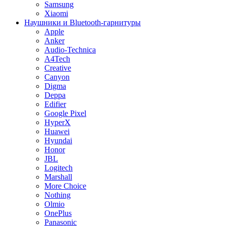
Samsung
Xiaomi
Наушники и Bluetooth-гарнитуры
Apple
Anker
Audio-Technica
A4Tech
Creative
Canyon
Digma
Deppa
Edifier
Google Pixel
HyperX
Huawei
Hyundai
Honor
JBL
Logitech
Marshall
More Choice
Nothing
Olmio
OnePlus
Panasonic