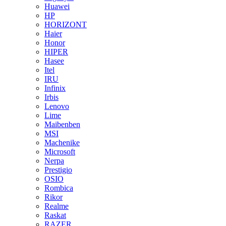
Huawei
HP
HORIZONT
Haier
Honor
HIPER
Hasee
Itel
IRU
Infinix
Irbis
Lenovo
Lime
Maibenben
MSI
Machenike
Microsoft
Nerpa
Prestigio
OSIO
Rombica
Rikor
Realme
Raskat
RAZER