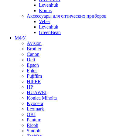
Levenhuk
Konus
Аксессуары для оптических приборов
Veber
Levenhuk
GreenBean
МФУ
Avision
Brother
Canon
Deli
Epson
Fplus
Fujifilm
HIPER
HP
HUAWEI
Konica Minolta
Kyocera
Lexmark
OKI
Pantum
Ricoh
Sindoh