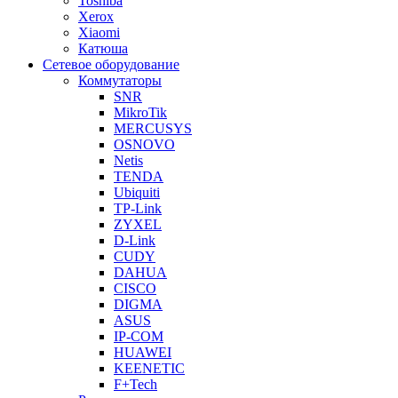
Toshiba
Xerox
Xiaomi
Катюша
Сетевое оборудование
Коммутаторы
SNR
MikroTik
MERCUSYS
OSNOVO
Netis
TENDA
Ubiquiti
TP-Link
ZYXEL
D-Link
CUDY
DAHUA
CISCO
DIGMA
ASUS
IP-COM
HUAWEI
KEENETIC
F+Tech