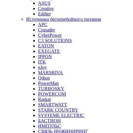
ASUS
Creative
Edifier
Источники бесперебойного питания
APC
Crusader
CyberPower
C3 SOLUTIONS
EATON
EXEGATE
IPPON
ITK
nJoy
MARSRIVA
Qdion
PowerMan
TURBOSKY
POWERCOM
Raskat
SMARTWATT
STARK COUNTRY
SYSTEME ELECTRIC
БАСТИОН
ИМПУЛЬС
СВЯЗЬ ИНЖИНИРИНГ