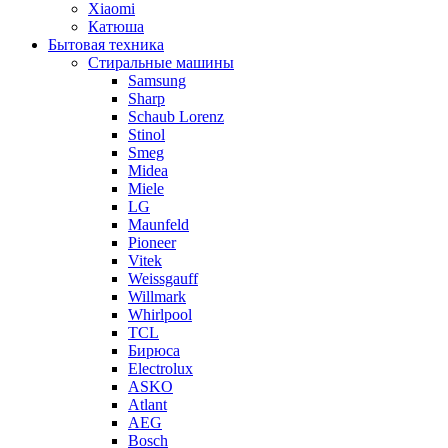
Xiaomi
Катюша
Бытовая техника
Стиральные машины
Samsung
Sharp
Schaub Lorenz
Stinol
Smeg
Midea
Miele
LG
Maunfeld
Pioneer
Vitek
Weissgauff
Willmark
Whirlpool
TCL
Бирюса
Electrolux
ASKO
Atlant
AEG
Bosch