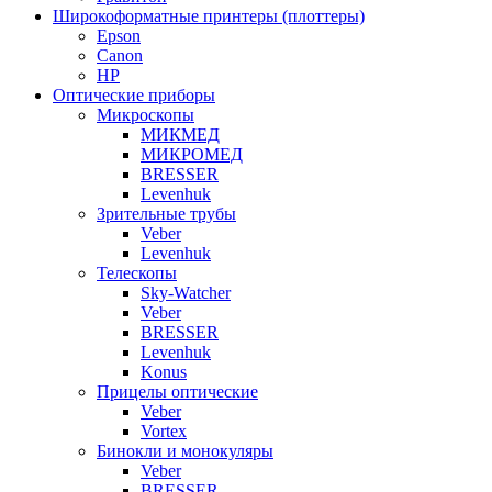
Широкоформатные принтеры (плоттеры)
Epson
Canon
HP
Оптические приборы
Микроскопы
МИКМЕД
МИКРОМЕД
BRESSER
Levenhuk
Зрительные трубы
Veber
Levenhuk
Телескопы
Sky-Watcher
Veber
BRESSER
Levenhuk
Konus
Прицелы оптические
Veber
Vortex
Бинокли и монокуляры
Veber
BRESSER