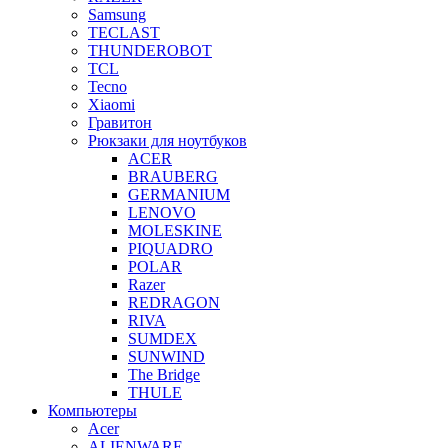
Samsung
TECLAST
THUNDEROBOT
TCL
Tecno
Xiaomi
Гравитон
Рюкзаки для ноутбуков
ACER
BRAUBERG
GERMANIUM
LENOVO
MOLESKINE
PIQUADRO
POLAR
Razer
REDRAGON
RIVA
SUMDEX
SUNWIND
The Bridge
THULE
Компьютеры
Acer
ALIENWARE