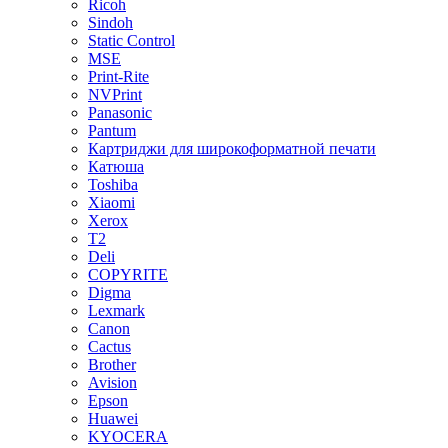
Ricoh
Sindoh
Static Control
MSE
Print-Rite
NVPrint
Panasonic
Pantum
Картриджи для широкоформатной печати
Катюша
Toshiba
Xiaomi
Xerox
T2
Deli
COPYRITE
Digma
Lexmark
Canon
Cactus
Brother
Avision
Epson
Huawei
KYOCERA