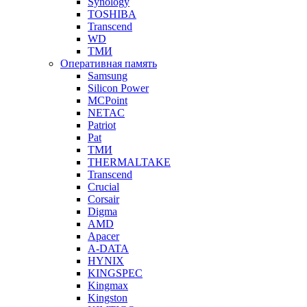
Synology
TOSHIBA
Transcend
WD
ТМИ
Оперативная память
Samsung
Silicon Power
MCPoint
NETAC
Patriot
Pat
ТМИ
THERMALTAKE
Transcend
Crucial
Corsair
Digma
AMD
Apacer
A-DATA
HYNIX
KINGSPEC
Kingmax
Kingston