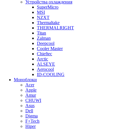
Устройства охлаждения
SuperMicro
MSI
NZXT
Thermaltake
THERMALRIGHT
Titan
Zalman
Deepcool
Cooler Master
Chieftec
Arctic
ALSEYE
Aerocool
ID-COOLING
Моноблоки
Acer
Apple
Amur
CHUWI
Asus
Dell
Digma
F+Tech
Hiper