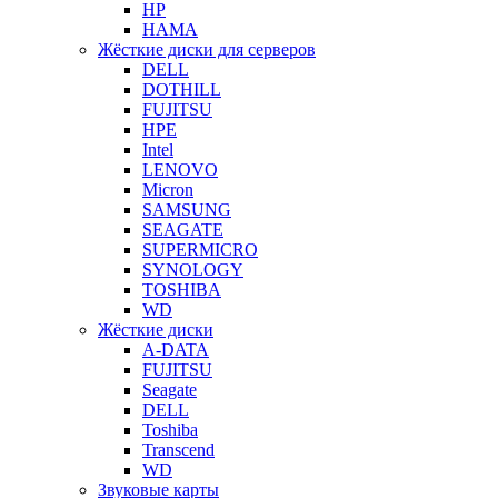
HP
HAMA
Жёсткие диски для серверов
DELL
DOTHILL
FUJITSU
HPE
Intel
LENOVO
Micron
SAMSUNG
SEAGATE
SUPERMICRO
SYNOLOGY
TOSHIBA
WD
Жёсткие диски
A-DATA
FUJITSU
Seagate
DELL
Toshiba
Transcend
WD
Звуковые карты