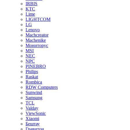
IRBIS
KTC
Lime
LIGHTCOM
LG
Lenovo
Machcreator
Machenike
Мониторус
MSI
NEC
NPC
PINEBRO
Philips
Raskat
Rombica
RDW Computers
Sunwind
Samsung
TCL
Valday
ViewSonic
Xiaomi
Бештау
Гравитон