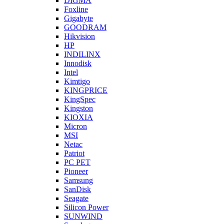
DIGMA
Foxline
Gigabyte
GOODRAM
Hikvision
HP
INDILINX
Innodisk
Intel
Kimtigo
KINGPRICE
KingSpec
Kingston
KIOXIA
Micron
MSI
Netac
Patriot
PC PET
Pioneer
Samsung
SanDisk
Seagate
Silicon Power
SUNWIND