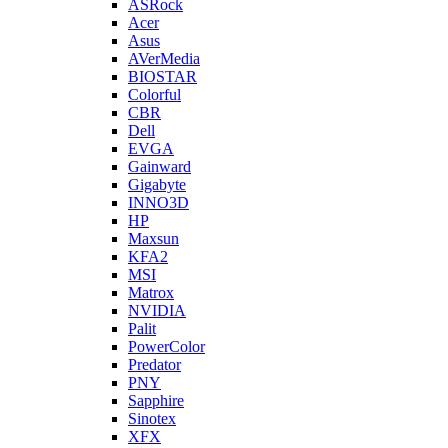
ASRock
Acer
Asus
AVerMedia
BIOSTAR
Colorful
CBR
Dell
EVGA
Gainward
Gigabyte
INNO3D
HP
Maxsun
KFA2
MSI
Matrox
NVIDIA
Palit
PowerColor
Predator
PNY
Sapphire
Sinotex
XFX