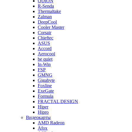
QDION
R-Senda
Thermaltake
Zalman
DeepCool
Cooler Master
Corsair
Chieftec
ASUS
Accord
Aerocool
be quiet
In-Win
FSP
GMNG
Gigabyte
Foxline
ExeGate
Formula
FRACTAL DESIGN
Hiper
Hipro
Видеокарты
AMD Radeon
Afox