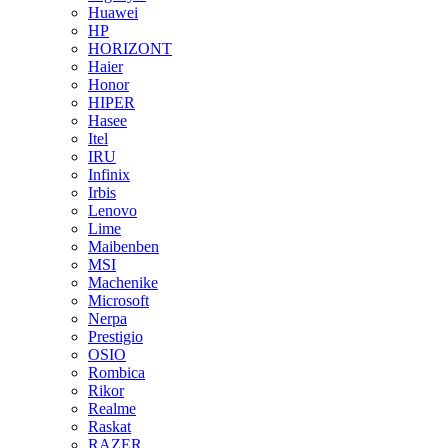
Huawei
HP
HORIZONT
Haier
Honor
HIPER
Hasee
Itel
IRU
Infinix
Irbis
Lenovo
Lime
Maibenben
MSI
Machenike
Microsoft
Nerpa
Prestigio
OSIO
Rombica
Rikor
Realme
Raskat
RAZER