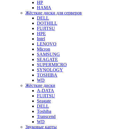
HP
HAMA
Жёсткие диски для серверов
DELL
DOTHILL
FUJITSU
HPE
Intel
LENOVO
Micron
SAMSUNG
SEAGATE
SUPERMICRO
SYNOLOGY
TOSHIBA
WD
Жёсткие диски
A-DATA
FUJITSU
Seagate
DELL
Toshiba
Transcend
WD
Звуковые карты