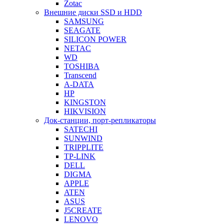
Zotac
Внешние диски SSD и HDD
SAMSUNG
SEAGATE
SILICON POWER
NETAC
WD
TOSHIBA
Transcend
A-DATA
HP
KINGSTON
HIKVISION
Док-станции, порт-репликаторы
SATECHI
SUNWIND
TRIPPLITE
TP-LINK
DELL
DIGMA
APPLE
ATEN
ASUS
J5CREATE
LENOVO