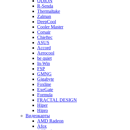
QDION
R-Senda
Thermaltake
Zalman
DeepCool
Cooler Master
Corsair
Chieftec
ASUS
Accord
Aerocool
be quiet
In-Win
FSP
GMNG
Gigabyte
Foxline
ExeGate
Formula
FRACTAL DESIGN
Hiper
Hipro
Видеокарты
AMD Radeon
Afox