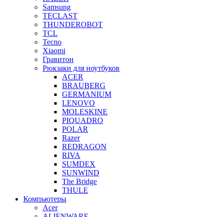
Samsung
TECLAST
THUNDEROBOT
TCL
Tecno
Xiaomi
Гравитон
Рюкзаки для ноутбуков
ACER
BRAUBERG
GERMANIUM
LENOVO
MOLESKINE
PIQUADRO
POLAR
Razer
REDRAGON
RIVA
SUMDEX
SUNWIND
The Bridge
THULE
Компьютеры
Acer
ALIENWARE