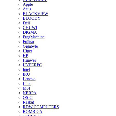
Apple
Asus
BLACKVIEW
BLOODY
Dell
CHUWI
DIGMA
FragMachine
Fujitsu
Gigabyte
Hiper
HP
Huawei
HYPERPC
Intel
IRU
Lenovo
Lime
MSI
NERPA
OSIO
Raskat
RDW COMPUTERS
ROMBICA