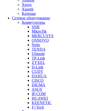
Toshiba
Xerox
Xiaomi
Катюша
Сетевое оборудование
Коммутаторы
SNR
MikroTik
MERCUSYS
OSNOVO
Netis
TENDA
Ubiquiti
TP-Link
ZYXEL
D-Link
CUDY
DAHUA
CISCO
DIGMA
ASUS
IP-COM
HUAWEI
KEENETIC
F+Tech