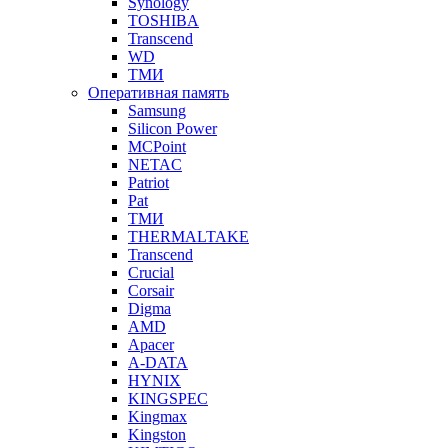
Synology
TOSHIBA
Transcend
WD
ТМИ
Оперативная память
Samsung
Silicon Power
MCPoint
NETAC
Patriot
Pat
ТМИ
THERMALTAKE
Transcend
Crucial
Corsair
Digma
AMD
Apacer
A-DATA
HYNIX
KINGSPEC
Kingmax
Kingston