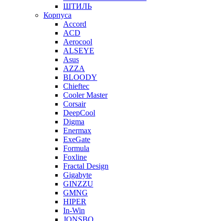
ШТИЛЬ
Корпуса
Accord
ACD
Aerocool
ALSEYE
Asus
AZZA
BLOODY
Chieftec
Cooler Master
Corsair
DeepCool
Digma
Enermax
ExeGate
Formula
Foxline
Fractal Design
Gigabyte
GINZZU
GMNG
HIPER
In-Win
JONSBO