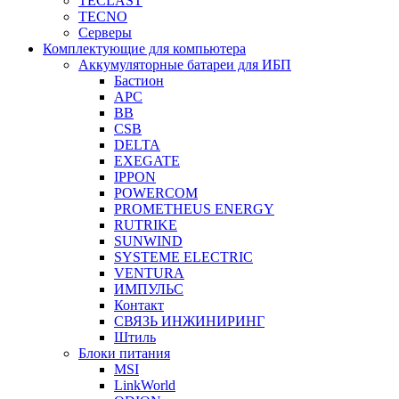
TECLAST
TECNO
Серверы
Комплектующие для компьютера
Аккумуляторные батареи для ИБП
Бастион
APC
BB
CSB
DELTA
EXEGATE
IPPON
POWERCOM
PROMETHEUS ENERGY
RUTRIKE
SUNWIND
SYSTEME ELECTRIC
VENTURA
ИМПУЛЬС
Контакт
СВЯЗЬ ИНЖИНИРИНГ
Штиль
Блоки питания
MSI
LinkWorld