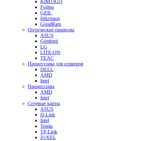
KIMTIGO
Fujitsu
GEIL
Hikvision
GoodRam
Оптические приводы
ASUS
Gembird
LG
LITE-ON
TEAC
Процессоры для серверов
DELL
AMD
Intel
Процессоры
AMD
Intel
Сетевые карты
ASUS
D-Link
Intel
Tenda
TP-Link
ZyXEL