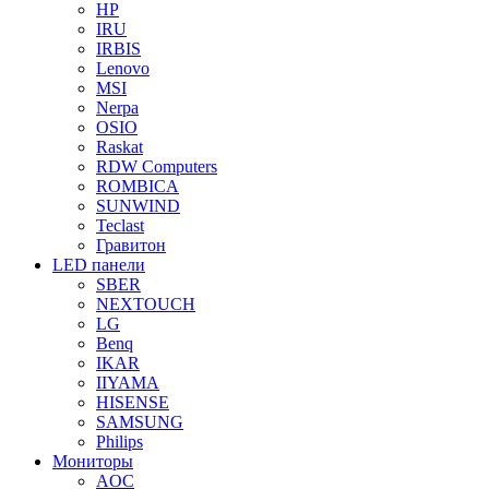
HP
IRU
IRBIS
Lenovo
MSI
Nerpa
OSIO
Raskat
RDW Computers
ROMBICA
SUNWIND
Teclast
Гравитон
LED панели
SBER
NEXTOUCH
LG
Benq
IKAR
IIYAMA
HISENSE
SAMSUNG
Philips
Мониторы
AOC