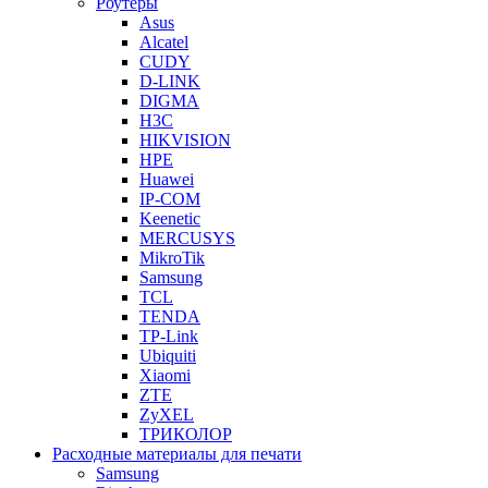
Роутеры
Asus
Alcatel
CUDY
D-LINK
DIGMA
H3C
HIKVISION
HPE
Huawei
IP-COM
Keenetic
MERCUSYS
MikroTik
Samsung
TCL
TENDA
TP-Link
Ubiquiti
Xiaomi
ZTE
ZyXEL
ТРИКОЛОР
Расходные материалы для печати
Samsung