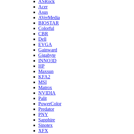
ASRock
Acer
Asus
AVerMedia
BIOSTAR
Colorful
CBR
Dell
EVGA
Gainward
Gigabyte
INNO3D
HP
Maxsun
KFA2
MSI
Matrox
NVIDIA
Palit
PowerColor
Predator
PNY
Sapphire
Sinotex
XFX