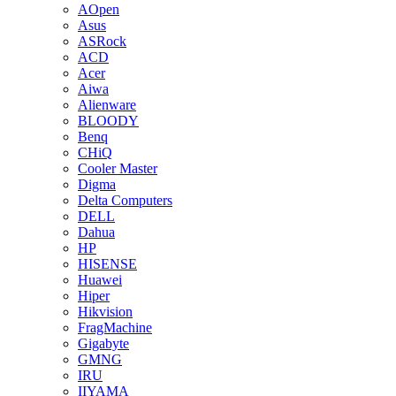
AOpen
Asus
ASRock
ACD
Acer
Aiwa
Alienware
BLOODY
Benq
CHiQ
Cooler Master
Digma
Delta Computers
DELL
Dahua
HP
HISENSE
Huawei
Hiper
Hikvision
FragMachine
Gigabyte
GMNG
IRU
IIYAMA