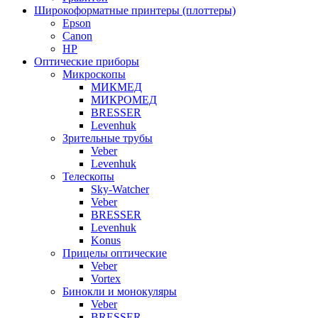
Широкоформатные принтеры (плоттеры)
Epson
Canon
HP
Оптические приборы
Микроскопы
МИКМЕД
МИКРОМЕД
BRESSER
Levenhuk
Зрительные трубы
Veber
Levenhuk
Телескопы
Sky-Watcher
Veber
BRESSER
Levenhuk
Konus
Прицелы оптические
Veber
Vortex
Бинокли и монокуляры
Veber
BRESSER