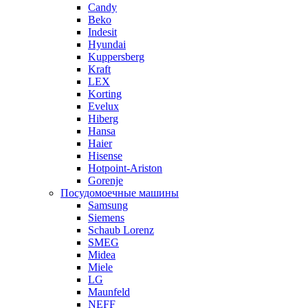
Candy
Beko
Indesit
Hyundai
Kuppersberg
Kraft
LEX
Korting
Evelux
Hiberg
Hansa
Haier
Hisense
Hotpoint-Ariston
Gorenje
Посудомоечные машины
Samsung
Siemens
Schaub Lorenz
SMEG
Midea
Miele
LG
Maunfeld
NEFF