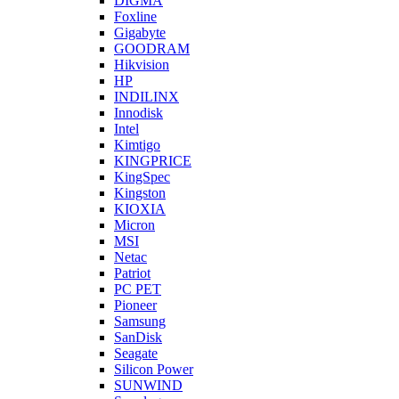
DIGMA
Foxline
Gigabyte
GOODRAM
Hikvision
HP
INDILINX
Innodisk
Intel
Kimtigo
KINGPRICE
KingSpec
Kingston
KIOXIA
Micron
MSI
Netac
Patriot
PC PET
Pioneer
Samsung
SanDisk
Seagate
Silicon Power
SUNWIND