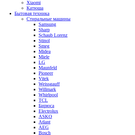
Xiaomi
Катюша
Бытовая техника
Стиральные машины
Samsung
Sharp
Schaub Lorenz
Stinol
Smeg
Midea
Miele
LG
Maunfeld
Pioneer
Vitek
Weissgauff
Willmark
Whirlpool
TCL
Бирюса
Electrolux
ASKO
Atlant
AEG
Bosch