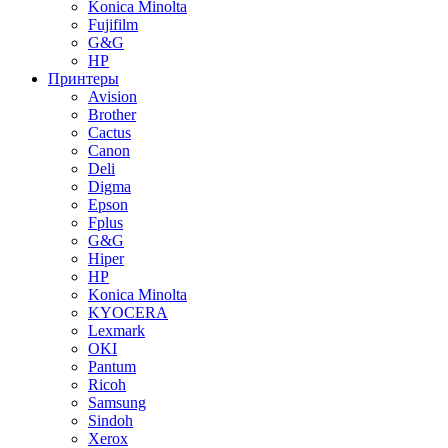
Konica Minolta
Fujifilm
G&G
HP
Принтеры
Avision
Brother
Cactus
Canon
Deli
Digma
Epson
Fplus
G&G
Hiper
HP
Konica Minolta
KYOCERA
Lexmark
OKI
Pantum
Ricoh
Samsung
Sindoh
Xerox