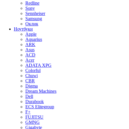
Redline
Sony
Sennheiser
Samsung
Оклик
Ноутбуки
Apple
Aquarius
ARK
Asus
ACD
Acer
ADATA XPG
Colorful
Chuwi
CBR
Digma
Dream Machines
Dell
Durabook
ECS Elitegroup
F+
FUJITSU
GMNG
Gigabyte