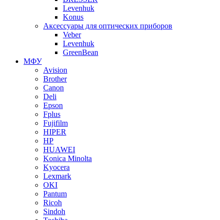
Levenhuk
Konus
Аксессуары для оптических приборов
Veber
Levenhuk
GreenBean
МФУ
Avision
Brother
Canon
Deli
Epson
Fplus
Fujifilm
HIPER
HP
HUAWEI
Konica Minolta
Kyocera
Lexmark
OKI
Pantum
Ricoh
Sindoh