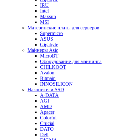
IRU
Intel
Maxsun
MSI
Материнские платы для серверов
Supermicro
ASUS
Gigabyte
Майнеры Asic
MicroBT
Оборудование для майнинга
CHILKOOT
Avalon
Bitmain
INNOSILICON
Накопители SSD
A-DATA
AGI
AMD
Apacer
Colorful
Crucial
DATO
Dell