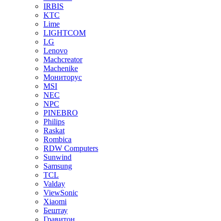
IRBIS
KTC
Lime
LIGHTCOM
LG
Lenovo
Machcreator
Machenike
Мониторус
MSI
NEC
NPC
PINEBRO
Philips
Raskat
Rombica
RDW Computers
Sunwind
Samsung
TCL
Valday
ViewSonic
Xiaomi
Бештау
Гравитон