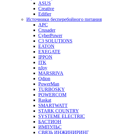
ASUS
Creative
Edifier
Источники бесперебойного питания
APC
Crusader
CyberPower
C3 SOLUTIONS
EATON
EXEGATE
IPPON
ITK
nJoy
MARSRIVA
Qdion
PowerMan
TURBOSKY
POWERCOM
Raskat
SMARTWATT
STARK COUNTRY
SYSTEME ELECTRIC
БАСТИОН
ИМПУЛЬС
СВЯЗЬ ИНЖИНИРИНГ