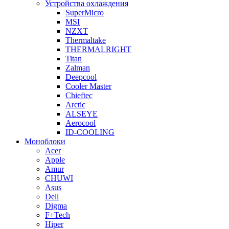
Устройства охлаждения
SuperMicro
MSI
NZXT
Thermaltake
THERMALRIGHT
Titan
Zalman
Deepcool
Cooler Master
Chieftec
Arctic
ALSEYE
Aerocool
ID-COOLING
Моноблоки
Acer
Apple
Amur
CHUWI
Asus
Dell
Digma
F+Tech
Hiper