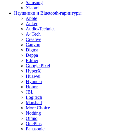
Samsung
Xiaomi
Наушники и Bluetooth-гарнитуры
Apple
Anker
Audio-Technica
A4Tech
Creative
Canyon
Digma
Deppa
Edifier
Google Pixel
HyperX
Huawei
Hyundai
Honor
JBL
Logitech
Marshall
More Choice
Nothing
Olmio
OnePlus
Panasonic