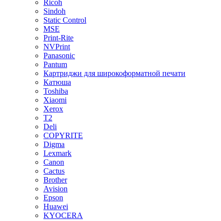
Ricoh
Sindoh
Static Control
MSE
Print-Rite
NVPrint
Panasonic
Pantum
Картриджи для широкоформатной печати
Катюша
Toshiba
Xiaomi
Xerox
T2
Deli
COPYRITE
Digma
Lexmark
Canon
Cactus
Brother
Avision
Epson
Huawei
KYOCERA