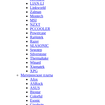
LIAN-LI
Linkworld
Zalman
Montech
MSI
NZXT
PCCOOLER
Powercase
Raijintek
Razer
SEASONIC
Segotep
Silverstone
Thermaltake
Winard
Xigmatek
XPG
Материнские платы
Afox
ASRock
ASUS
Biostar
Colorful
Esonic
Gigabyte