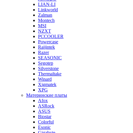
LIAN-LI
Linkworld
Zalman
Montech
MSI
NZXT
PCCOOLER
Powercase
Raijintek
Razer
SEASONIC
Segotep
Silverstone
Thermaltake
Winard
Xigmatek
XPG
Материнские платы
Afox
ASRock
ASUS
Biostar
Colorful
Esonic
Gigabyte