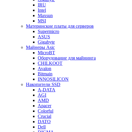
IRU
Intel
Maxsun
MSI
Материнские платы для серверов
Supermicro
ASUS
Gigabyte
Майнеры Asic
MicroBT
Оборудование для майнинга
CHILKOOT
Avalon
Bitmain
INNOSILICON
Накопители SSD
A-DATA
AGI
AMD
Apacer
Colorful
Crucial
DATO
Dell