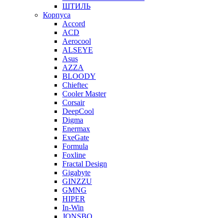
ШТИЛЬ
Корпуса
Accord
ACD
Aerocool
ALSEYE
Asus
AZZA
BLOODY
Chieftec
Cooler Master
Corsair
DeepCool
Digma
Enermax
ExeGate
Formula
Foxline
Fractal Design
Gigabyte
GINZZU
GMNG
HIPER
In-Win
JONSBO