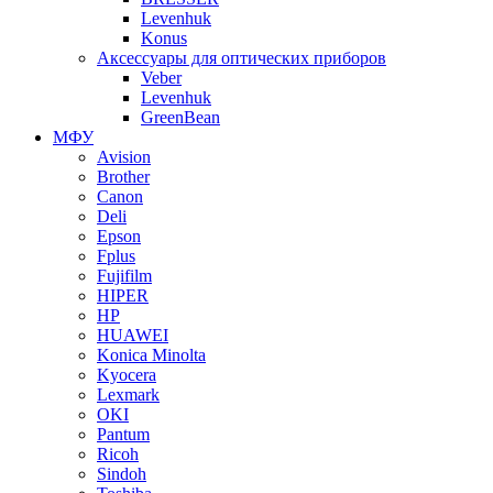
Levenhuk
Konus
Аксессуары для оптических приборов
Veber
Levenhuk
GreenBean
МФУ
Avision
Brother
Canon
Deli
Epson
Fplus
Fujifilm
HIPER
HP
HUAWEI
Konica Minolta
Kyocera
Lexmark
OKI
Pantum
Ricoh
Sindoh