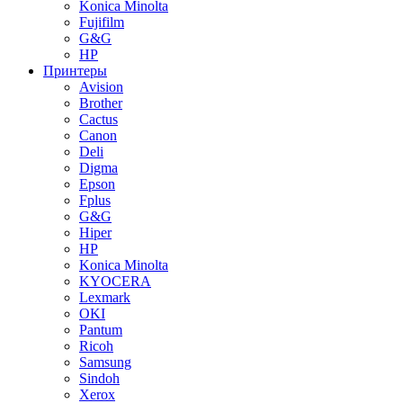
Konica Minolta
Fujifilm
G&G
HP
Принтеры
Avision
Brother
Cactus
Canon
Deli
Digma
Epson
Fplus
G&G
Hiper
HP
Konica Minolta
KYOCERA
Lexmark
OKI
Pantum
Ricoh
Samsung
Sindoh
Xerox