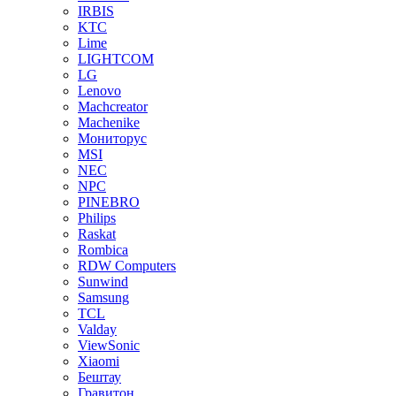
IRBIS
KTC
Lime
LIGHTCOM
LG
Lenovo
Machcreator
Machenike
Мониторус
MSI
NEC
NPC
PINEBRO
Philips
Raskat
Rombica
RDW Computers
Sunwind
Samsung
TCL
Valday
ViewSonic
Xiaomi
Бештау
Гравитон