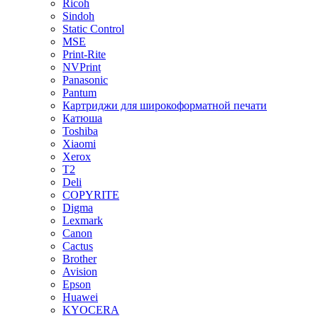
Ricoh
Sindoh
Static Control
MSE
Print-Rite
NVPrint
Panasonic
Pantum
Картриджи для широкоформатной печати
Катюша
Toshiba
Xiaomi
Xerox
T2
Deli
COPYRITE
Digma
Lexmark
Canon
Cactus
Brother
Avision
Epson
Huawei
KYOCERA