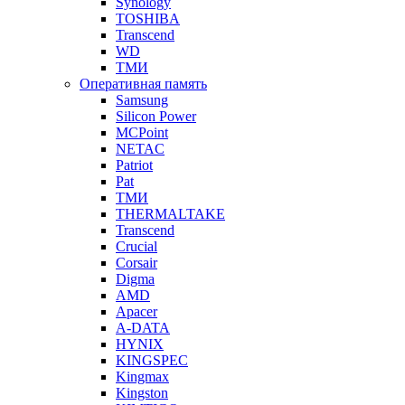
Synology
TOSHIBA
Transcend
WD
ТМИ
Оперативная память
Samsung
Silicon Power
MCPoint
NETAC
Patriot
Pat
ТМИ
THERMALTAKE
Transcend
Crucial
Corsair
Digma
AMD
Apacer
A-DATA
HYNIX
KINGSPEC
Kingmax
Kingston