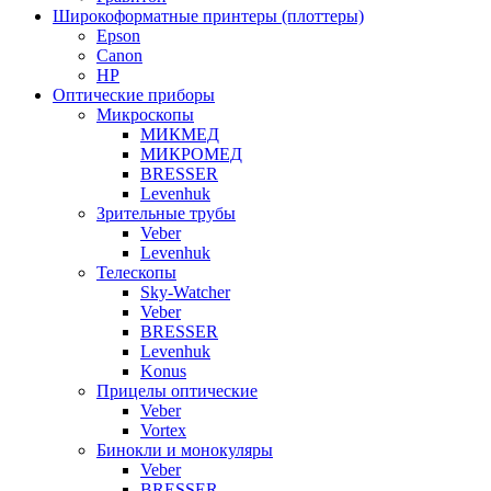
Широкоформатные принтеры (плоттеры)
Epson
Canon
HP
Оптические приборы
Микроскопы
МИКМЕД
МИКРОМЕД
BRESSER
Levenhuk
Зрительные трубы
Veber
Levenhuk
Телескопы
Sky-Watcher
Veber
BRESSER
Levenhuk
Konus
Прицелы оптические
Veber
Vortex
Бинокли и монокуляры
Veber
BRESSER