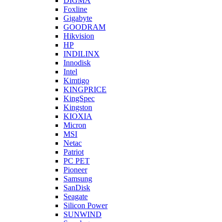
DIGMA
Foxline
Gigabyte
GOODRAM
Hikvision
HP
INDILINX
Innodisk
Intel
Kimtigo
KINGPRICE
KingSpec
Kingston
KIOXIA
Micron
MSI
Netac
Patriot
PC PET
Pioneer
Samsung
SanDisk
Seagate
Silicon Power
SUNWIND