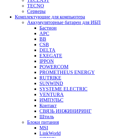
TECLAST
TECNO
Серверы
Комплектующие для компьютера
Аккумуляторные батареи для ИБП
Бастион
APC
BB
CSB
DELTA
EXEGATE
IPPON
POWERCOM
PROMETHEUS ENERGY
RUTRIKE
SUNWIND
SYSTEME ELECTRIC
VENTURA
ИМПУЛЬС
Контакт
СВЯЗЬ ИНЖИНИРИНГ
Штиль
Блоки питания
MSI
LinkWorld