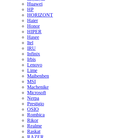
Huawei
HP
HORIZONT
Haier
Honor
HIPER
Hasee
Itel
IRU
Infinix
Irbis
Lenovo
Lime
Maibenben
MSI
Machenike
Microsoft
Nerpa
Prestigio
OSIO
Rombica
Rikor
Realme
Raskat
RAZER