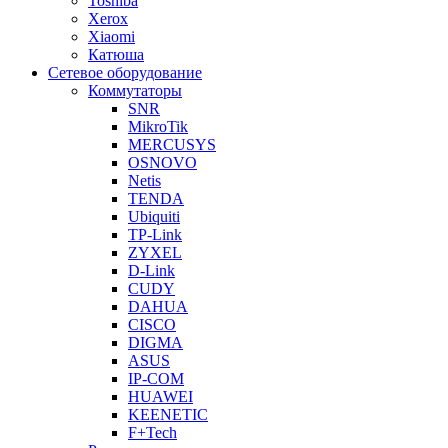
Toshiba
Xerox
Xiaomi
Катюша
Сетевое оборудование
Коммутаторы
SNR
MikroTik
MERCUSYS
OSNOVO
Netis
TENDA
Ubiquiti
TP-Link
ZYXEL
D-Link
CUDY
DAHUA
CISCO
DIGMA
ASUS
IP-COM
HUAWEI
KEENETIC
F+Tech