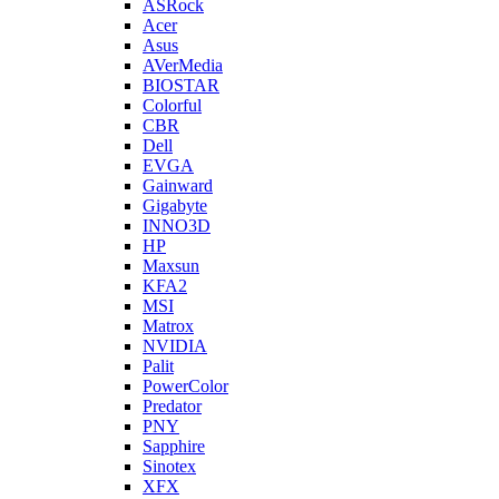
ASRock
Acer
Asus
AVerMedia
BIOSTAR
Colorful
CBR
Dell
EVGA
Gainward
Gigabyte
INNO3D
HP
Maxsun
KFA2
MSI
Matrox
NVIDIA
Palit
PowerColor
Predator
PNY
Sapphire
Sinotex
XFX