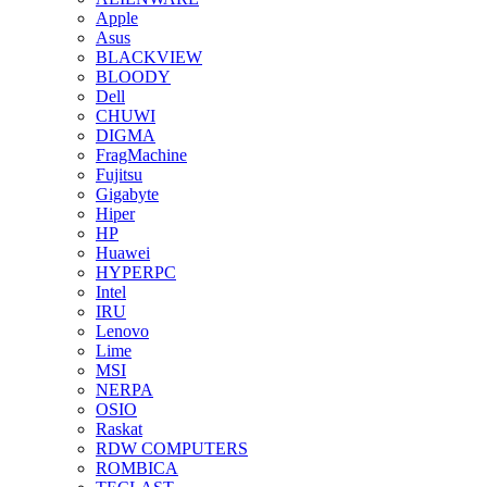
Apple
Asus
BLACKVIEW
BLOODY
Dell
CHUWI
DIGMA
FragMachine
Fujitsu
Gigabyte
Hiper
HP
Huawei
HYPERPC
Intel
IRU
Lenovo
Lime
MSI
NERPA
OSIO
Raskat
RDW COMPUTERS
ROMBICA