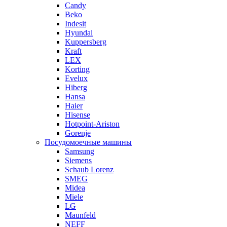
Candy
Beko
Indesit
Hyundai
Kuppersberg
Kraft
LEX
Korting
Evelux
Hiberg
Hansa
Haier
Hisense
Hotpoint-Ariston
Gorenje
Посудомоечные машины
Samsung
Siemens
Schaub Lorenz
SMEG
Midea
Miele
LG
Maunfeld
NEFF