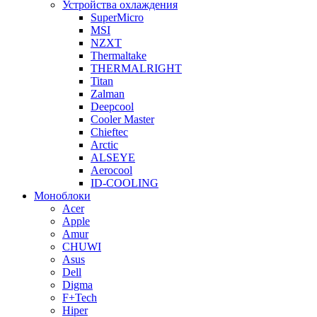
Устройства охлаждения
SuperMicro
MSI
NZXT
Thermaltake
THERMALRIGHT
Titan
Zalman
Deepcool
Cooler Master
Chieftec
Arctic
ALSEYE
Aerocool
ID-COOLING
Моноблоки
Acer
Apple
Amur
CHUWI
Asus
Dell
Digma
F+Tech
Hiper