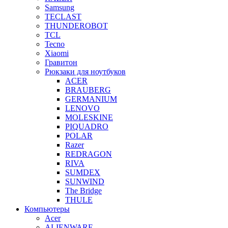
Samsung
TECLAST
THUNDEROBOT
TCL
Tecno
Xiaomi
Гравитон
Рюкзаки для ноутбуков
ACER
BRAUBERG
GERMANIUM
LENOVO
MOLESKINE
PIQUADRO
POLAR
Razer
REDRAGON
RIVA
SUMDEX
SUNWIND
The Bridge
THULE
Компьютеры
Acer
ALIENWARE