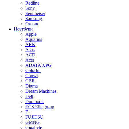
Redline
Sony
Sennheiser
Samsung
Оклик
Ноутбуки
Apple
Aquarius
ARK
Asus
ACD
Acer
ADATA XPG
Colorful
Chuwi
CBR
Digma
Dream Machines
Dell
Durabook
ECS Elitegroup
F+
FUJITSU
GMNG
Gigabyte