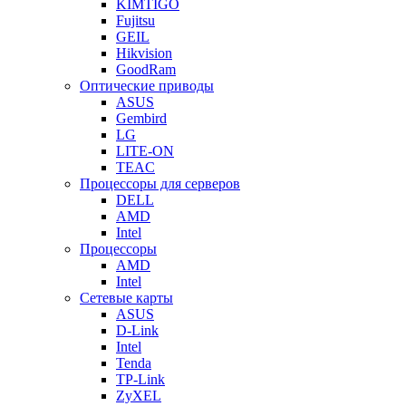
KIMTIGO
Fujitsu
GEIL
Hikvision
GoodRam
Оптические приводы
ASUS
Gembird
LG
LITE-ON
TEAC
Процессоры для серверов
DELL
AMD
Intel
Процессоры
AMD
Intel
Сетевые карты
ASUS
D-Link
Intel
Tenda
TP-Link
ZyXEL