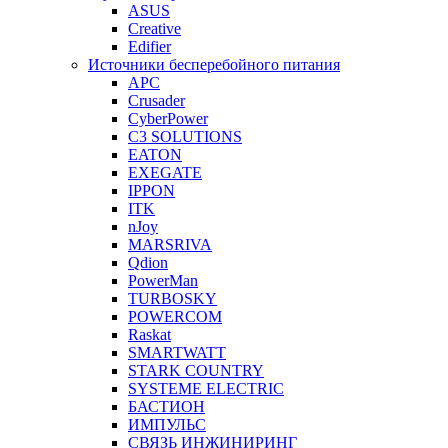
ASUS
Creative
Edifier
Источники бесперебойного питания
APC
Crusader
CyberPower
C3 SOLUTIONS
EATON
EXEGATE
IPPON
ITK
nJoy
MARSRIVA
Qdion
PowerMan
TURBOSKY
POWERCOM
Raskat
SMARTWATT
STARK COUNTRY
SYSTEME ELECTRIC
БАСТИОН
ИМПУЛЬС
СВЯЗЬ ИНЖИНИРИНГ