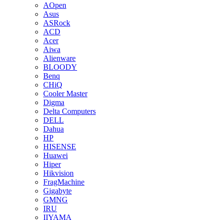
AOpen
Asus
ASRock
ACD
Acer
Aiwa
Alienware
BLOODY
Benq
CHiQ
Cooler Master
Digma
Delta Computers
DELL
Dahua
HP
HISENSE
Huawei
Hiper
Hikvision
FragMachine
Gigabyte
GMNG
IRU
IIYAMA