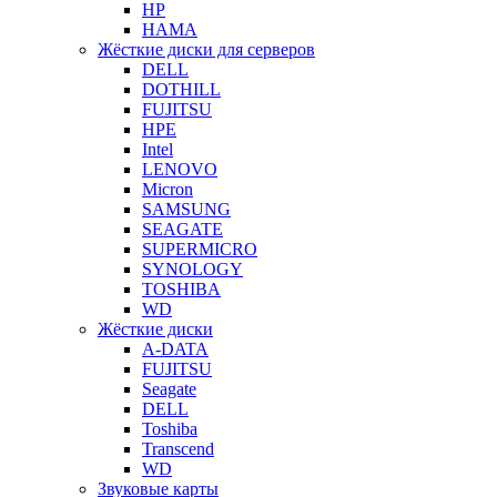
HP
HAMA
Жёсткие диски для серверов
DELL
DOTHILL
FUJITSU
HPE
Intel
LENOVO
Micron
SAMSUNG
SEAGATE
SUPERMICRO
SYNOLOGY
TOSHIBA
WD
Жёсткие диски
A-DATA
FUJITSU
Seagate
DELL
Toshiba
Transcend
WD
Звуковые карты