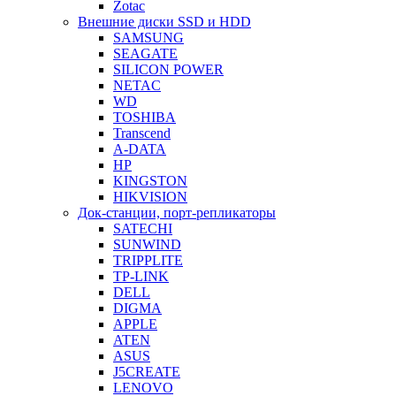
Zotac
Внешние диски SSD и HDD
SAMSUNG
SEAGATE
SILICON POWER
NETAC
WD
TOSHIBA
Transcend
A-DATA
HP
KINGSTON
HIKVISION
Док-станции, порт-репликаторы
SATECHI
SUNWIND
TRIPPLITE
TP-LINK
DELL
DIGMA
APPLE
ATEN
ASUS
J5CREATE
LENOVO