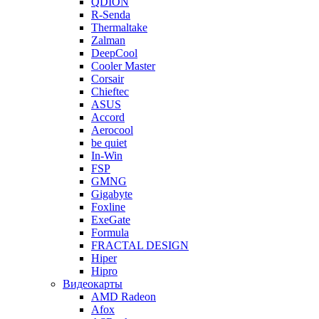
QDION
R-Senda
Thermaltake
Zalman
DeepCool
Cooler Master
Corsair
Chieftec
ASUS
Accord
Aerocool
be quiet
In-Win
FSP
GMNG
Gigabyte
Foxline
ExeGate
Formula
FRACTAL DESIGN
Hiper
Hipro
Видеокарты
AMD Radeon
Afox