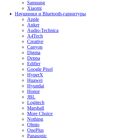
Samsung
Xiaomi
Наушники и Bluetooth-гарнитуры
Apple
Anker
Audio-Technica
A4Tech
Creative
Canyon
Digma
Deppa
Edifier
Google Pixel
HyperX
Huawei
Hyundai
Honor
JBL
Logitech
Marshall
More Choice
Nothing
Olmio
OnePlus
Panasonic