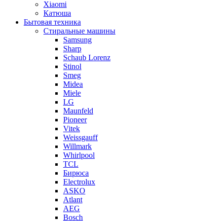
Xiaomi
Катюша
Бытовая техника
Стиральные машины
Samsung
Sharp
Schaub Lorenz
Stinol
Smeg
Midea
Miele
LG
Maunfeld
Pioneer
Vitek
Weissgauff
Willmark
Whirlpool
TCL
Бирюса
Electrolux
ASKO
Atlant
AEG
Bosch