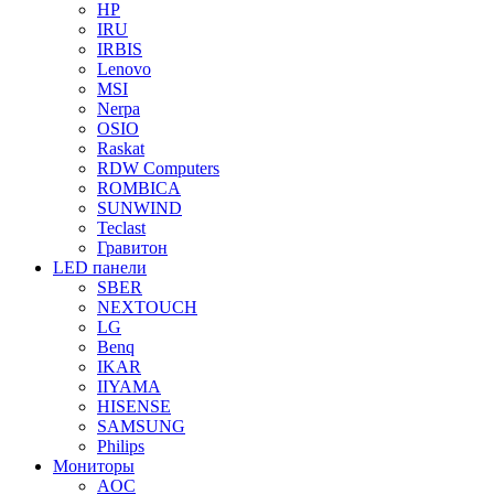
HP
IRU
IRBIS
Lenovo
MSI
Nerpa
OSIO
Raskat
RDW Computers
ROMBICA
SUNWIND
Teclast
Гравитон
LED панели
SBER
NEXTOUCH
LG
Benq
IKAR
IIYAMA
HISENSE
SAMSUNG
Philips
Мониторы
AOC